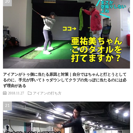
アイアンがトゥ側に当たる原因と対策｜自分ではちゃんと打とうとして
るのに、手元が浮いてトゥダウンしてクラブの先っぽに当たるのには必
ず理由がある
2018.11.27
アイアンの打ち方