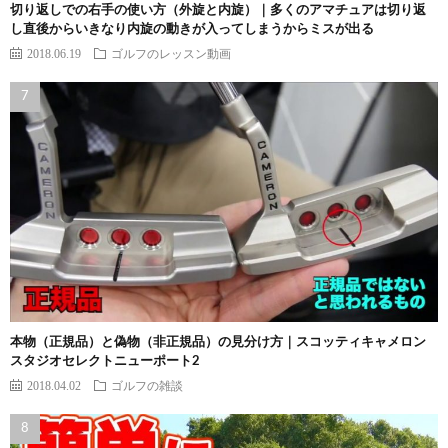
切り返しでの右手の使い方（外旋と内旋）｜多くのアマチュアは切り返
し直後からいきなり内旋の動きが入ってしまうからミスが出る
2018.06.19
ゴルフのレッスン動画
本物（正規品）と偽物（非正規品）の見分け方｜スコッティキャメロン
スタジオセレクトニューポート2
2018.04.02
ゴルフの雑談