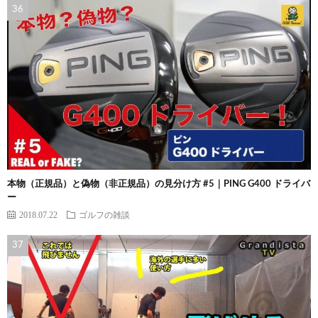
本物（正規品）と偽物（非正規品）の見分け方 #5｜PING G400 ドライバ
ー
2018.07.22
ゴルフの雑談