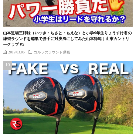
山本道場三姉妹（いつき・ちさと・もえな）と小学6年生りょうすけ君の
練習ラウンドを編集で勝手に対決風にしてみた山本師範｜山東カントリ
ークラブ #3
2019.03.06
ゴルフのラウンド動画