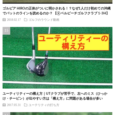
ゴルピア HIROの正体がついに明かされる！？なぜ1人だけ初めての沖縄
でパットのラインを読めるのか？ 【④ベルビーチゴルフクラブ 1-3H】
2018.02.17
ゴルフのラウンド動画
ユーティリティーの構え方｜UTクラブが苦手で、左へのミス（ひっか
け・チーピン）が出やすい方は「構え方」に問題がある場合が多い
2017.05.31
ユーテリティの打ち方