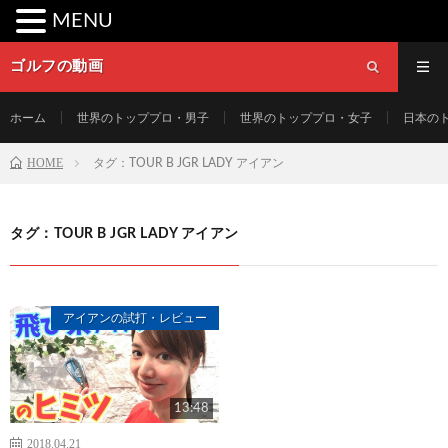
MENU
ゴルフの動画
ホーム
世界のトッププロ・男子
世界のトッププロ・女子
日本の
HOME
タグ：TOUR B JGR LADY アイアン
タグ：TOUR B JGR LADY アイアン
アイアンの試打・レビュー
13:48
2018.04.21