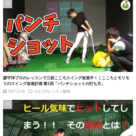
森守洋プロのレッスンで三枝こころスイング改造中！｜こころとモリモ
リのスイング改造計画 第1回「パンチショットの打ち方」
2017.12.20
ゴルフのレッスン動画