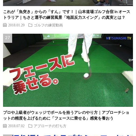
これが「魚突き」からの「すん」です！｜山本道場ゴルフ合宿 in オース
トラリア｜ちさと選手の練習風景「地面反力スイング」の真実とは？
2018.01.29
ゴルフの練習動画
プロや上級者がウェッジでボールを拾うアレのやり方｜アプローチショ
ットの精度を上げるために「フェースに乗せる」感覚を養おう
2018.07.02
アプローチの打ち方