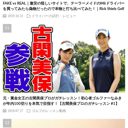
FAKE vs REAL｜激安の怪しいサイトで、テーラーメイドのM6ドライバー
を買ってみたら偽物だったので本物と打ち比べてみた！｜Rick Shiels Golf
2019.10.31
ドライバーの試打・レビュー
元・賞金女王の古閑美保プロがガチレッスン！初心者ゴルファーなみき
が年内100切りを本気で目指す！【古閑美保プロのガチレッスン #1】
2018.07.27
ゴルフのレッスン動画