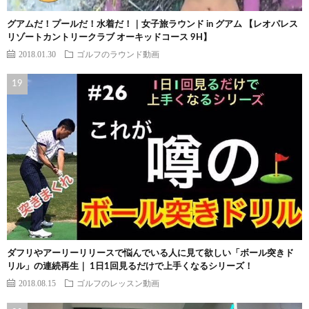
グアムだ！プールだ！水着だ！｜女子旅ラウンド in グアム 【レオパレス
リゾートカントリークラブ オーキッドコース 9H】
2018.01.30
ゴルフのラウンド動画
ダフリやアーリーリリースで悩んでいる人に見て欲しい「ボール突きド
リル」の連続再生｜ 1日1回見るだけで上手くなるシリーズ！
2018.08.15
ゴルフのレッスン動画