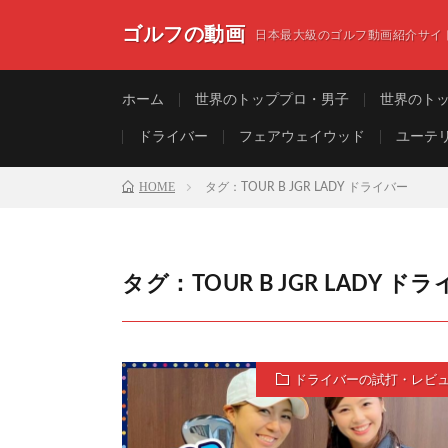
ゴルフの動画
日本最大級のゴルフ動画紹介サイ
ホーム
世界のトッププロ・男子
世界のト
ドライバー
フェアウェイウッド
ユーテ
HOME
タグ：TOUR B JGR LADY ドライバー
タグ：TOUR B JGR LADY ド
ドライバーの試打・レビ