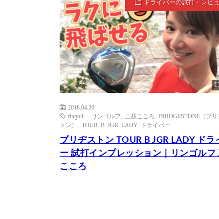
ドライバーの試打・レビ
1
2018.04.20
ringolf - リンゴルフ
,
三枝こころ
,
BRIDGESTONE（ブ
トン）
,
TOUR B JGR LADY ドライバー
ブリヂストン TOUR B JGR LADY ド
ー 試打インプレッション｜リンゴルフ
こころ