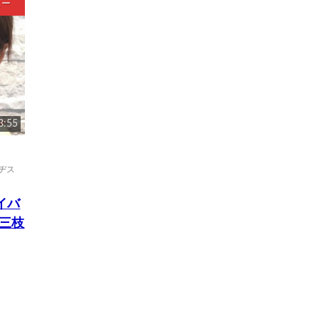
ュー
3:55
リヂス
ライバ
 三枝