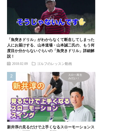
「魚突きドリル」がわからなくて断念してしまった
人にお届けする、山本道場・山本誠二氏の、もう何
度目か分からないぐらいの「魚突きドリル」詳細解
説！
2018.02.09
ゴルフのレッスン動画
新井淳の見るだけで上手くなるスローモーションス