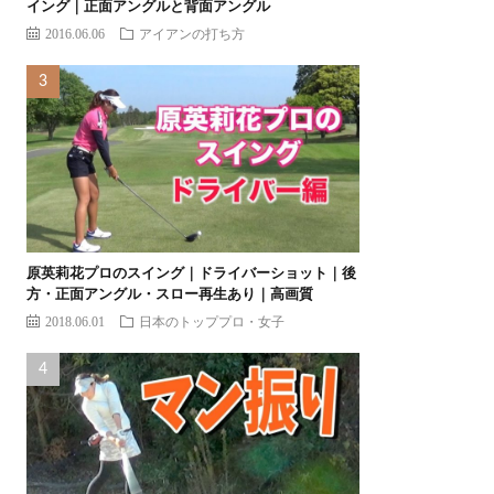
イング｜正面アングルと背面アングル
2016.06.06
アイアンの打ち方
原英莉花プロのスイング｜ドライバーショット｜後
方・正面アングル・スロー再生あり｜高画質
2018.06.01
日本のトッププロ・女子