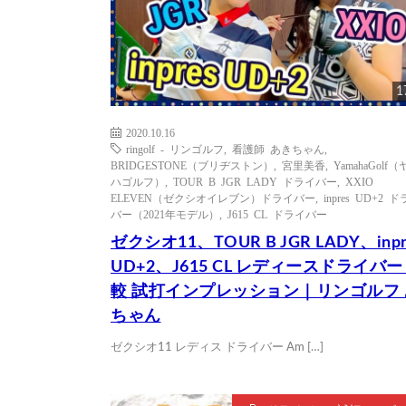
1
2020.10.16
ringolf - リンゴルフ
,
看護師 あきちゃん
,
BRIDGESTONE（ブリヂストン）
,
宮里美香
,
YamahaGolf
ハゴルフ）
,
TOUR B JGR LADY ドライバー
,
XXIO
ELEVEN（ゼクシオイレブン）ドライバー
,
inpres UD+2 
バー（2021年モデル）
,
J615 CL ドライバー
ゼクシオ11、TOUR B JGR LADY、inpr
UD+2、J615 CL レディースドライバー
較 試打インプレッション｜リンゴルフ
ちゃん
ゼクシオ11 レディス ドライバー Am […]