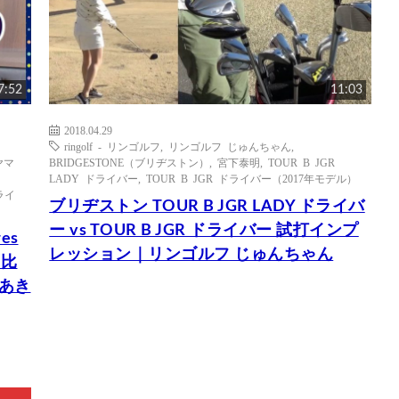
7:52
11:03
2018.04.29
ringolf - リンゴルフ
,
リンゴルフ じゅんちゃん
,
（ヤマ
BRIDGESTONE（ブリヂストン）
,
宮下泰明
,
TOUR B JGR
LADY ドライバー
,
TOUR B JGR ドライバー（2017年モデル）
ドライ
ブリヂストン TOUR B JGR LADY ドライバ
ー vs TOUR B JGR ドライバー 試打インプ
es
レッション｜リンゴルフ じゅんちゃん
 比
 あき