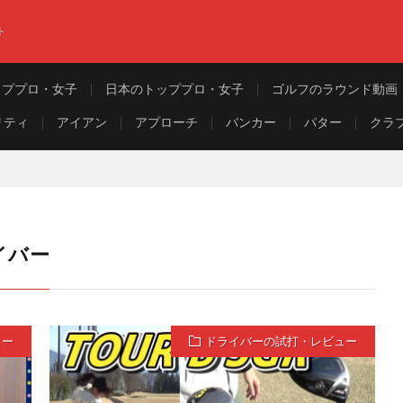
ト
ッププロ・女子
日本のトッププロ・女子
ゴルフのラウンド動画
リティ
アイアン
アプローチ
バンカー
パター
クラ
ライバー
ュー
ドライバーの試打・レビュー