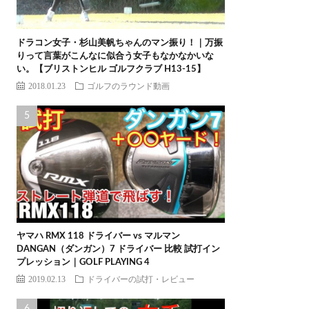
ドラコン女子・杉山美帆ちゃんのマン振り！｜万振
りって言葉がこんなに似合う女子もなかなかいな
い。【ブリストンヒル ゴルフクラブ H13-15】
2018.01.23
ゴルフのラウンド動画
ヤマハ RMX 118 ドライバー vs マルマン
DANGAN（ダンガン）7 ドライバー 比較 試打イン
プレッション｜GOLF PLAYING 4
2019.02.13
ドライバーの試打・レビュー