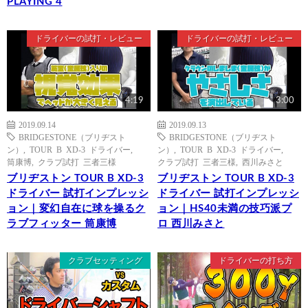
PLAYING 4
ドライバーの試打・レビュー
ドライバーの試打・レビュー
4:19
3:00
2019.09.14
2019.09.13
BRIDGESTONE（ブリヂスト
BRIDGESTONE（ブリヂスト
ン）
,
TOUR B XD-3 ドライバー
,
ン）
,
TOUR B XD-3 ドライバー
,
筒康博
,
クラブ試打 三者三様
クラブ試打 三者三様
,
西川みさと
ブリヂストン TOUR B XD-3
ブリヂストン TOUR B XD-3
ドライバー 試打インプレッシ
ドライバー 試打インプレッシ
ョン｜変幻自在に球を操るク
ョン｜HS40未満の技巧派プ
ラブフィッター 筒康博
ロ 西川みさと
クラブセッティング
ドライバーの打ち方