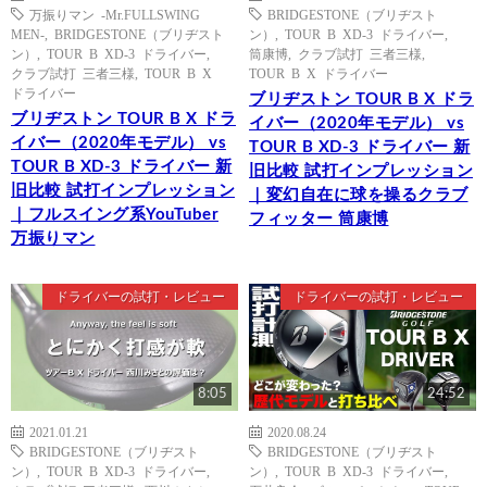
万振りマン -Mr.FULLSWING
BRIDGESTONE（ブリヂスト
MEN-
,
BRIDGESTONE（ブリヂスト
ン）
,
TOUR B XD-3 ドライバー
,
ン）
,
TOUR B XD-3 ドライバー
,
筒康博
,
クラブ試打 三者三様
,
クラブ試打 三者三様
,
TOUR B X
TOUR B X ドライバー
ドライバー
ブリヂストン TOUR B X ドラ
ブリヂストン TOUR B X ドラ
イバー（2020年モデル） vs
イバー（2020年モデル） vs
TOUR B XD-3 ドライバー 新
TOUR B XD-3 ドライバー 新
旧比較 試打インプレッション
旧比較 試打インプレッション
｜変幻自在に球を操るクラブ
｜フルスイング系YouTuber
フィッター 筒康博
万振りマン
ドライバーの試打・レビュー
ドライバーの試打・レビュー
8:05
24:52
2021.01.21
2020.08.24
BRIDGESTONE（ブリヂスト
BRIDGESTONE（ブリヂスト
ン）
,
TOUR B XD-3 ドライバー
,
ン）
,
TOUR B XD-3 ドライバー
,