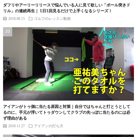
ダフリやアーリーリリースで悩んでいる人に見て欲しい「ボール突きド
リル」の連続再生｜ 1日1回見るだけで上手くなるシリーズ！
2018.08.15
ゴルフのレッスン動画
アイアンがトゥ側に当たる原因と対策｜自分ではちゃんと打とうとして
るのに、手元が浮いてトゥダウンしてクラブの先っぽに当たるのには必
ず理由がある
2018.11.27
アイアンの打ち方