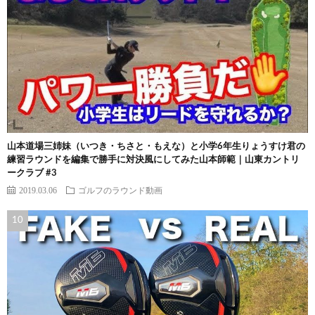
山本道場三姉妹（いつき・ちさと・もえな）と小学6年生りょうすけ君の
練習ラウンドを編集で勝手に対決風にしてみた山本師範｜山東カントリ
ークラブ #3
2019.03.06
ゴルフのラウンド動画