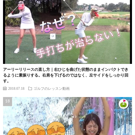
アーリーリリースの直し方｜右ひじを曲げた状態のままインパクトでき
るように素振りする。右肩を下げるのではなく、左サイドをしっかり回
す。
2018.07.18
ゴルフのレッスン動画