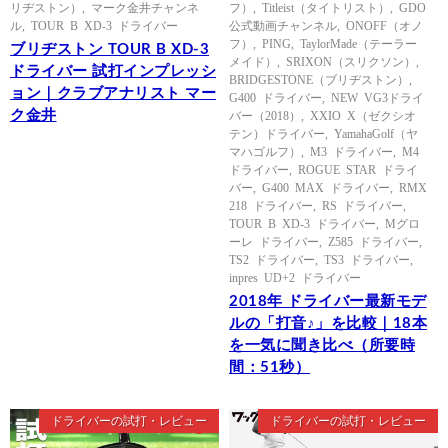
リヂストン）
,
マーク金井チャンネ
フ）
,
Titleist（タイトリスト）
,
GDO
ル
,
TOUR B XD-3 ドライバー
公式動画チャンネル
,
ONOFF（オノ
フ）
,
PING
,
TaylorMade（テーラー
ブリヂストン TOUR B XD-3
メイド）
,
SRIXON（スリクソン）
,
ドライバー 試打インプレッシ
BRIDGESTONE（ブリヂストン）
,
ョン｜クラブアナリスト マー
G400 ドライバー
,
NEW VG3ドライ
ク金井
バー（2018）
,
XXIO X（ゼクシオ
テン）ドライバー
,
YamahaGolf（ヤ
マハゴルフ）
,
M3 ドライバー
,
M4
ドライバー
,
ROGUE STAR ドライ
バー
,
G400 MAX ドライバー
,
RMX
218 ドライバー
,
RS ドライバー
,
TOUR B XD-3 ドライバー
,
Mグロ
ーレ ドライバー
,
Z585 ドライバー
,
TS2 ドライバー
,
TS3 ドライバー
,
inpres UD+2 ドライバー
2018年 ドライバー最新モデ
ルの「打音♪」を比較｜18本
を一気に聞き比べ（所要時
間：51秒）
ドライバーの試打・レビュー
ドライバーの試打・レビュー