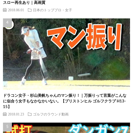
スロー再生あり｜高画質
2018.06.01
日本のトッププロ・女子
ドラコン女子・杉山美帆ちゃんのマン振り！｜万振りって言葉がこんな
に似合う女子もなかなかいない。【ブリストンヒル ゴルフクラブ H13-
15】
2018.01.23
ゴルフのラウンド動画