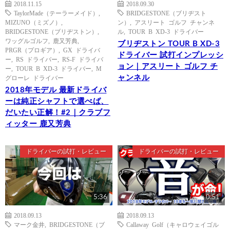
2018.11.15
2018.09.30
TaylorMade（テーラーメイド）
,
BRIDGESTONE（ブリヂスト
MIZUNO（ミズノ）
,
ン）
,
アスリート ゴルフ チャンネ
BRIDGESTONE（ブリヂストン）
,
ル
,
TOUR B XD-3 ドライバー
ワッグルゴルフ
,
鹿又芳典
,
ブリヂストン TOUR B XD-3
PRGR（プロギア）
,
GX ドライバ
ドライバー 試打インプレッシ
ー
,
RS ドライバー
,
RS-F ドライバ
ョン｜アスリート ゴルフ チ
ー
,
TOUR B XD-3 ドライバー
,
M
ャンネル
グローレ ドライバー
2018年モデル 最新ドライバ
ーは純正シャフトで選べば、
だいたい正解！#2｜クラブフ
ィッター 鹿又芳典
ドライバーの試打・レビュー
ドライバーの試打・レビュー
5:36
0:51
2018.09.13
2018.09.13
マーク金井
,
BRIDGESTONE（ブ
Callaway Golf（キャロウェイゴル