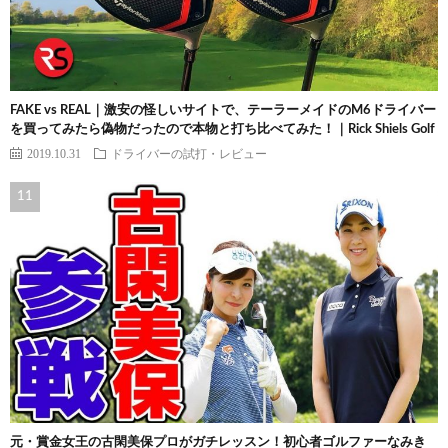
FAKE vs REAL｜激安の怪しいサイトで、テーラーメイドのM6ドライバー
を買ってみたら偽物だったので本物と打ち比べてみた！｜Rick Shiels Golf
2019.10.31
ドライバーの試打・レビュー
元・賞金女王の古閑美保プロがガチレッスン！初心者ゴルファーなみき