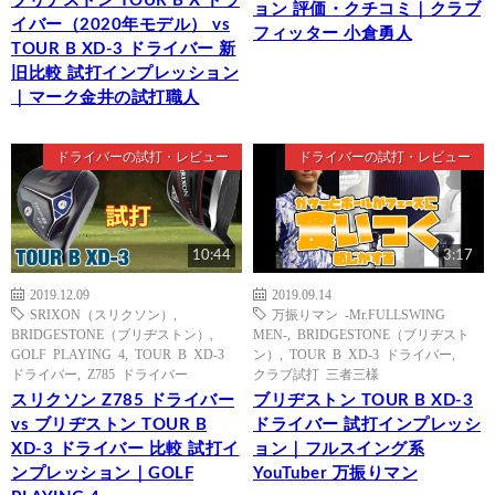
ブリヂストン TOUR B X ドラ
ョン 評価・クチコミ｜クラブ
イバー（2020年モデル） vs
フィッター 小倉勇人
TOUR B XD-3 ドライバー 新
旧比較 試打インプレッション
｜マーク金井の試打職人
ドライバーの試打・レビュー
ドライバーの試打・レビュー
10:44
3:17
2019.12.09
2019.09.14
SRIXON（スリクソン）
,
万振りマン -Mr.FULLSWING
BRIDGESTONE（ブリヂストン）
,
MEN-
,
BRIDGESTONE（ブリヂスト
GOLF PLAYING 4
,
TOUR B XD-3
ン）
,
TOUR B XD-3 ドライバー
,
ドライバー
,
Z785 ドライバー
クラブ試打 三者三様
スリクソン Z785 ドライバー
ブリヂストン TOUR B XD-3
vs ブリヂストン TOUR B
ドライバー 試打インプレッシ
XD-3 ドライバー 比較 試打イ
ョン｜フルスイング系
ンプレッション｜GOLF
YouTuber 万振りマン