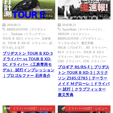
14:42
11:21
2018.09.13
2018.08.23
BRIDGESTONE（ブリヂスト
TaylorMade（テーラーメイド）
,
ン）
,
Trackman（トラックマン）
,
SRIXON（スリクソン）
,
TOUR B XD-3 ドライバー
,
石井良
BRIDGESTONE（ブリヂストン）
,
介
,
TOUR B XD-3C ドライバー
,
試
ワッグルゴルフ
,
鹿又芳典
,
打ラボしだるTV
PRGR（プロギア）
,
RS ドライバー
,
RS-F ドライバー
,
TOUR B XD-3
ブリヂストン TOUR B XD-3
ドライバー
,
Mグローレ ドライバー
,
ドライバー vs TOUR B XD-
Z585 ドライバー
,
Z785 ドライバー
3C ドライバー（工房専用モ
プロギア RS/RS-F｜ブリヂス
デル） 試打インプレッション
トン TOUR B XD-3｜スリク
｜プロゴルファー 石井良介
ソン Z585/Z785｜テーラー
メイド Mグローレ｜ドライバ
ー 試打｜クラブフィッター
鹿又芳典
ドライバーの試打・レビュー
ドライバーの試打・レビュー