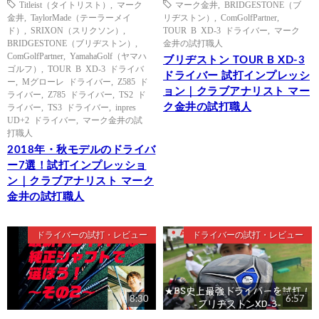
Titleist（タイトリスト）
,
マーク
マーク金井
,
BRIDGESTONE（ブ
金井
,
TaylorMade（テーラーメイ
リヂストン）
,
ComGolfPartner
,
ド）
,
SRIXON（スリクソン）
,
TOUR B XD-3 ドライバー
,
マーク
BRIDGESTONE（ブリヂストン）
,
金井の試打職人
ComGolfPartner
,
YamahaGolf（ヤマハ
ブリヂストン TOUR B XD-3
ゴルフ）
,
TOUR B XD-3 ドライバ
ドライバー 試打インプレッシ
ー
,
Mグローレ ドライバー
,
Z585 ド
ョン｜クラブアナリスト マー
ライバー
,
Z785 ドライバー
,
TS2 ド
ク金井の試打職人
ライバー
,
TS3 ドライバー
,
inpres
UD+2 ドライバー
,
マーク金井の試
打職人
2018年・秋モデルのドライバ
ー7選！試打インプレッショ
ン｜クラブアナリスト マーク
金井の試打職人
ドライバーの試打・レビュー
ドライバーの試打・レビュー
8:30
6:57