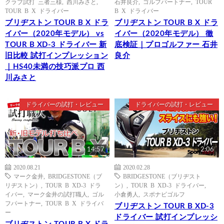
クラブ試打 三者三様
,
西川みさと
,
石井良介
,
ゴルフパートナー
,
TOUR
TOUR B X ドライバー
B X ドライバー
ブリヂストン TOUR B X ドラ
ブリヂストン TOUR B X ドラ
イバー（2020年モデル） vs
イバー（2020年モデル） 徹
TOUR B XD-3 ドライバー 新
底検証｜プロゴルファー 石井
旧比較 試打インプレッション
良介
｜HS40未満の技巧派プロ 西
川みさと
ドライバーの試打・レビュー
ドライバーの試打・レビュー
14:57
2:06
2020.08.21
2020.02.28
マーク金井
,
BRIDGESTONE（ブ
BRIDGESTONE（ブリヂスト
リヂストン）
,
TOUR B XD-3 ドラ
ン）
,
TOUR B XD-3 ドライバー
,
イバー
,
マーク金井の試打職人
,
ゴル
小倉勇人
,
スポナビゴルフ
フパートナー
,
TOUR B X ドライバ
ブリヂストン TOUR B XD-3
ー
ドライバー 試打インプレッシ