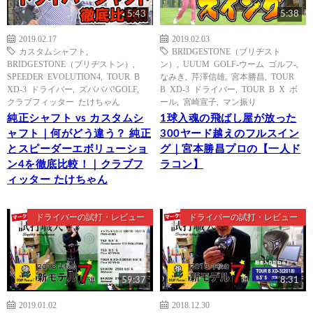
5:43
5:38
2019.02.17
2019.02.03
カスタムシャフト
,
BRIDGESTONE（ブリヂスト
BRIDGESTONE（ブリヂストン）
,
ン）
,
UUUM GOLF-ウーム ゴルフ-
,
SPEEDER EVOLUTION4
,
TOUR B
なみき
,
芹澤信雄
,
宮本勝昌
,
TOUR
XD-3 ドライバー
,
ズバババ!GOLF
,
B XD-3 ドライバー
,
TOUR B X ボ
クラブフィッター たけちゃん
ール
,
宮崎宣子
,
マン振り
純正シャフト vs カスタムシ
1球入魂の飛ばし屋が放った
ャフト｜何がどう違う？ 純正
300ヤード越えのフルスイン
とスピーダーエボリューショ
グ｜宮本勝昌プロの【一人ド
ン4を徹底比較！｜クラブフ
ラコン】
ィッター たけちゃん
ドライバーの試打・レビュー
ドライバーの試打・レビュー
59:37
8:31
2019.01.02
2018.12.30