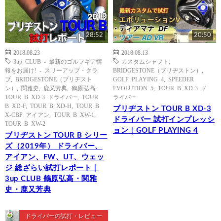
28:52
20:50
2018.08.23
2018.08.13
3up CLUB - 最新のゴルフギア情
カスタムシャフト
,
報をお届け! - スリーアップ・クラ
BRIDGESTONE（ブリヂストン）
,
ブ
,
BRIDGESTONE（ブリヂスト
GOLF PLAYING 4
,
SPEEDER
ン）
,
関雅史
,
鹿又芳典
,
鶴原弘高
,
EVOLUTION 5
,
TOUR B XD-3 ド
TOUR B XD-3 ドライバー
,
TOUR
ライバー
B XD-F
,
TOUR B XD-H
,
TOUR B
ブリヂストン TOUR B XD-3
X-CBP アイアン
,
TOUR B XW-1
,
ドライバー 試打インプレッシ
TOUR B XW-2
ョン｜GOLF PLAYING 4
ブリヂストン TOUR B シリー
ズ（2019年） ドライバー、
アイアン、FW、UT、ウェッ
ジ 総ざらい試打レポート｜
3up CLUB 鶴原弘高・関雅
史・鹿又芳典
ドライバーの試打・レビュー