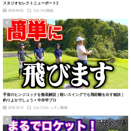
スタジオセレクトニューポート2
2018.04.02
ゴルフの雑談
手首のヒンジコックを徹底解説｜軽いスイングでも飛距離を出す秘訣｜
釣りよかでしょう × 中井学プロ
2018.10.31
ゴルフのレッスン動画