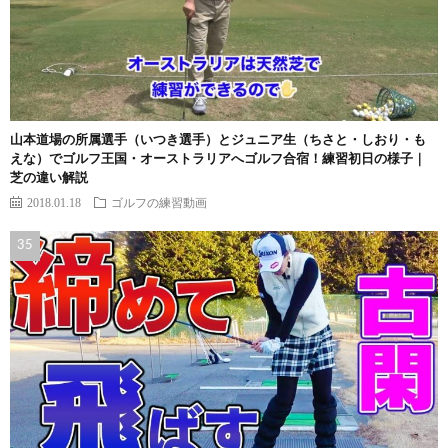
山本道場の所属選手（いつき選手）とジュニア生（ちさと・しおり・も
えな）でゴルフ王国・オーストラリアへゴルフ合宿！練習初日の様子｜
芝の違い解説
2018.01.18
ゴルフの練習動画