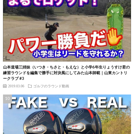
山本道場三姉妹（いつき・ちさと・もえな）と小学6年生りょうすけ君の
練習ラウンドを編集で勝手に対決風にしてみた山本師範｜山東カントリ
ークラブ #3
2019.03.06
ゴルフのラウンド動画