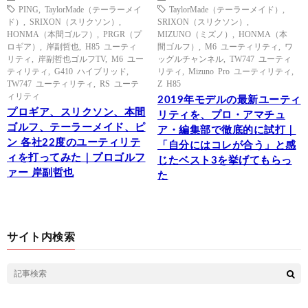
PING
,
TaylorMade（テーラーメイ
TaylorMade（テーラーメイド）
,
ド）
,
SRIXON（スリクソン）
,
SRIXON（スリクソン）
,
HONMA（本間ゴルフ）
,
PRGR（プ
MIZUNO（ミズノ）
,
HONMA（本
ロギア）
,
岸副哲也
,
H85 ユーティ
間ゴルフ）
,
M6 ユーティリティ
,
ワ
リティ
,
岸副哲也ゴルフTV
,
M6 ユー
ッグルチャンネル
,
TW747 ユーティ
ティリティ
,
G410 ハイブリッド
,
リティ
,
Mizuno Pro ユーティリティ
,
TW747 ユーティリティ
,
RS ユーテ
Z H85
ィリティ
2019年モデルの最新ユーティ
プロギア、スリクソン、本間
リティを、プロ・アマチュ
ゴルフ、テーラーメイド、ピ
ア・編集部で徹底的に試打｜
ン 各社22度のユーティリテ
「自分にはコレが合う」と感
ィを打ってみた｜プロゴルフ
じたベスト3を挙げてもらっ
ァー 岸副哲也
た
サイト内検索