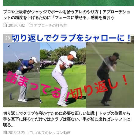
プロや上級者がウェッジでボールを拾うアレのやり方｜アプローチショ
ットの精度を上げるために「フェースに乗せる」感覚を養おう
2018.07.02
アプローチの打ち方
切り返しでクラブを寝かすために必要な正しい知識｜トップの位置から
手を真下に降ろすだけではクラブは寝ない。手が前に出ればシャフトは
寝る。
2018.03.25
ゴルフのレッスン動画