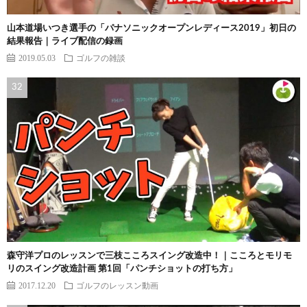
山本道場いつき選手の「パナソニックオープンレディース2019」初日の
結果報告｜ライブ配信の録画
2019.05.03
ゴルフの雑談
森守洋プロのレッスンで三枝こころスイング改造中！｜こころとモリモ
リのスイング改造計画 第1回「パンチショットの打ち方」
2017.12.20
ゴルフのレッスン動画