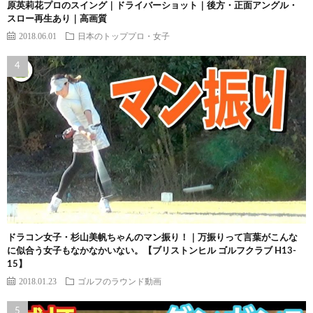
原英莉花プロのスイング｜ドライバーショット｜後方・正面アングル・
スロー再生あり｜高画質
2018.06.01
日本のトッププロ・女子
ドラコン女子・杉山美帆ちゃんのマン振り！｜万振りって言葉がこんな
に似合う女子もなかなかいない。【ブリストンヒル ゴルフクラブ H13-
15】
2018.01.23
ゴルフのラウンド動画