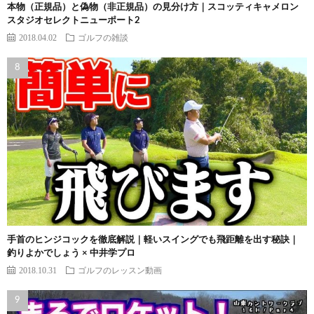
本物（正規品）と偽物（非正規品）の見分け方｜スコッティキャメロン
スタジオセレクトニューポート2
2018.04.02
ゴルフの雑談
手首のヒンジコックを徹底解説｜軽いスイングでも飛距離を出す秘訣｜
釣りよかでしょう × 中井学プロ
2018.10.31
ゴルフのレッスン動画