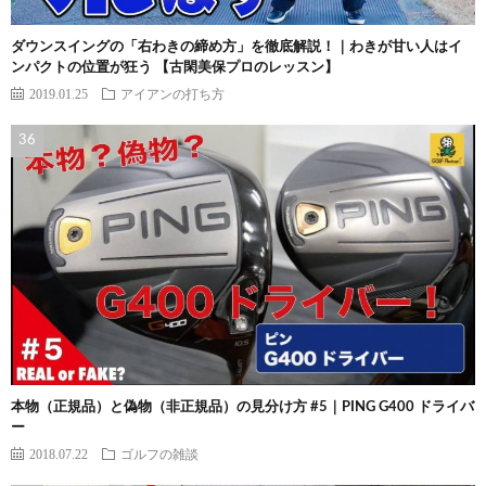
ダウンスイングの「右わきの締め方」を徹底解説！｜わきが甘い人はイ
ンパクトの位置が狂う 【古閑美保プロのレッスン】
2019.01.25
アイアンの打ち方
本物（正規品）と偽物（非正規品）の見分け方 #5｜PING G400 ドライバ
ー
2018.07.22
ゴルフの雑談