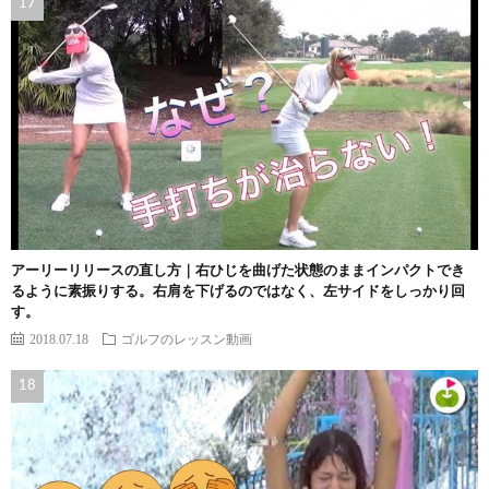
アーリーリリースの直し方｜右ひじを曲げた状態のままインパクトでき
るように素振りする。右肩を下げるのではなく、左サイドをしっかり回
す。
2018.07.18
ゴルフのレッスン動画