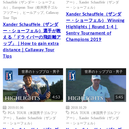
Schauffele（ザンダー・ショーフェ
アー）
,
Xander Schauffele（ザンダ
ル）
,
European Tour（欧州男子ゴル
ー・ショーフェル）
フツアー）
,
ヒールアップ
,
Callaway
Xander Schauffele（ザンダ
Tour Tips
ー・ショーフェル） Winning
Xander Schauffele（ザンダ
Highlights｜Round 1-4｜
ー・ショーフェル）選手が教
Sentry Tournament of
える「ドライバーの飛距離ア
Champions 2019
ップ」｜How to gain extra
distance｜Callaway Tour
Tips
世界のトッププロ・男子
世界のトッププロ・男子
4:53
5:45
2019.01.06
2018.10.29
PGA TOUR（米国男子ゴルフツ
PGA TOUR（米国男子ゴルフツ
アー）
,
Xander Schauffele（ザンダ
アー）
,
Xander Schauffele（ザンダ
ー・ショーフェル）
ー・ショーフェル）