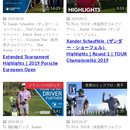
16:29
3:33
2019.09.09
2019.08.23
Xander Schauffele（ザンダー・シ
PGA TOUR（米国男子ゴルフツ
ョーフェル）
,
Paul Casey（ポール・
アー）
,
Xander Schauffele（ザンダ
ケーシー）
,
Patrick Reed（パトリッ
ー・ショーフェル）
ク・リード）
,
European Tour（欧州
Xander Schauffele（ザンダ
男子ゴルフツアー）
,
Matt
ー・ショーフェル）
Kuchar（マット・クーチャー）
Highlights｜Round 1｜TOUR
Extended Tournament
Championship 2019
Highlights｜2019 Porsche
European Open
ドライバーの打ち方
世界のトッププロ・男子
3:41
9:30
2019.06.11
2019.01.07
飛距離アップ
,
Xander
PGA TOUR（米国男子ゴルフツ