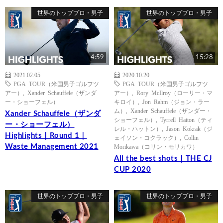
世界のトッププロ・男子
世界のトッププロ・男子
4:59
15:28
2021.02.05
2020.10.20
PGA TOUR（米国男子ゴルフツ
PGA TOUR（米国男子ゴルフツ
アー）
,
Xander Schauffele（ザンダ
アー）
,
Rory McIlroy（ローリー・マ
ー・ショーフェル）
キロイ）
,
Jon Rahm（ジョン・ラー
ム）
,
Xander Schauffele（ザンダー・
Xander Schauffele（ザンダ
ショーフェル）
,
Tyrrell Hatton（ティ
ー・ショーフェル）
レル・ハットン）
,
Jason Kokrak（ジ
Highlights｜Round 1｜
ェイソン・コクラック）
,
Collin
Waste Management 2021
Morikawa（コリン・モリカワ）
All the best shots｜THE CJ
CUP 2020
世界のトッププロ・男子
世界のトッププロ・男子