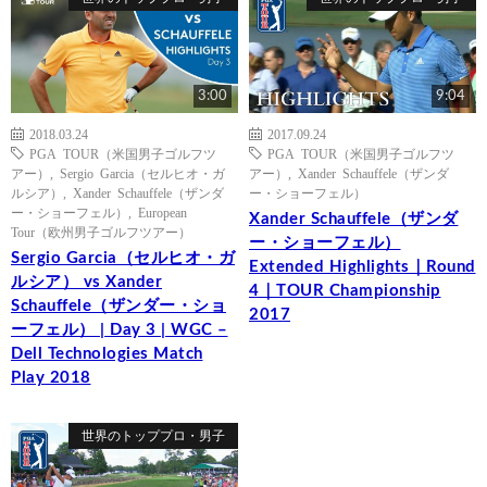
3:00
9:04
2018.03.24
2017.09.24
PGA TOUR（米国男子ゴルフツ
PGA TOUR（米国男子ゴルフツ
アー）
,
Sergio Garcia（セルヒオ・ガ
アー）
,
Xander Schauffele（ザンダ
ルシア）
,
Xander Schauffele（ザンダ
ー・ショーフェル）
ー・ショーフェル）
,
European
Xander Schauffele（ザンダ
Tour（欧州男子ゴルフツアー）
ー・ショーフェル）
Sergio Garcia（セルヒオ・ガ
Extended Highlights｜Round
ルシア） vs Xander
4｜TOUR Championship
Schauffele（ザンダー・ショ
2017
ーフェル） | Day 3 | WGC –
Dell Technologies Match
Play 2018
世界のトッププロ・男子