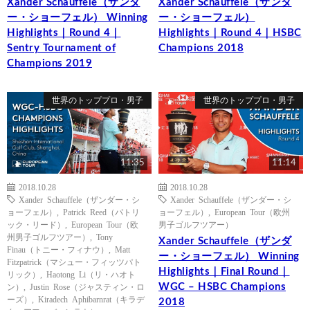
Xander Schauffele（ザンダ
Xander Schauffele（ザンダ
ー・ショーフェル） Winning
ー・ショーフェル）
Highlights｜Round 4｜
Highlights｜Round 4｜HSBC
Sentry Tournament of
Champions 2018
Champions 2019
世界のトッププロ・男子
世界のトッププロ・男子
11:35
11:14
2018.10.28
2018.10.28
Xander Schauffele（ザンダー・シ
Xander Schauffele（ザンダー・シ
ョーフェル）
,
Patrick Reed（パトリ
ョーフェル）
,
European Tour（欧州
ック・リード）
,
European Tour（欧
男子ゴルフツアー）
州男子ゴルフツアー）
,
Tony
Xander Schauffele（ザンダ
Finau（トニー・フィナウ）
,
Matt
ー・ショーフェル） Winning
Fitzpatrick（マシュー・フィッツパト
Highlights｜Final Round｜
リック）
,
Haotong Li（リ・ハオト
WGC – HSBC Champions
ン）
,
Justin Rose（ジャスティン・ロ
ーズ）
,
Kiradech Aphibarnrat（キラデ
2018