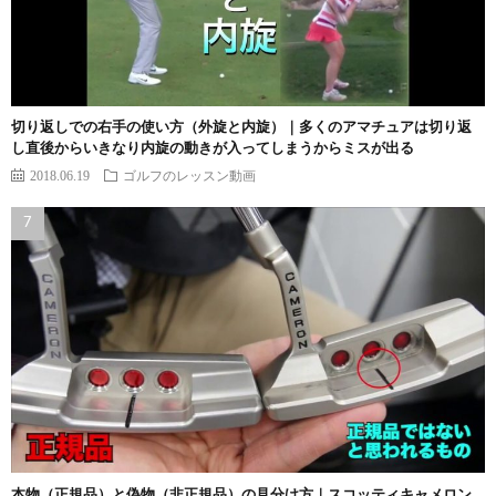
切り返しでの右手の使い方（外旋と内旋）｜多くのアマチュアは切り返
し直後からいきなり内旋の動きが入ってしまうからミスが出る
2018.06.19
ゴルフのレッスン動画
本物（正規品）と偽物（非正規品）の見分け方｜スコッティキャメロン