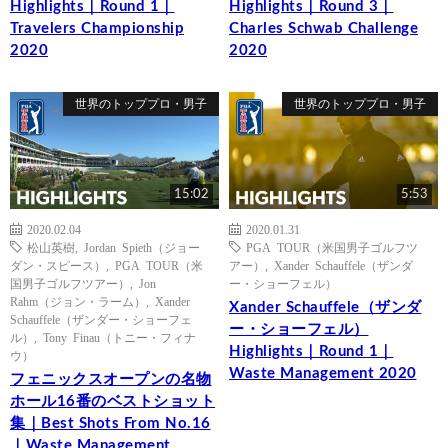
Highlights｜Round 1｜
Highlights｜Round 3｜
Travelers Championship
Charles Schwab Challenge
2020
2020
世界のトッププロ・男子
世界のトッププロ・男子
15:02
5:53
2020.02.04
2020.01.31
松山英樹
,
Jordan Spieth（ジョー
PGA TOUR（米国男子ゴルフツ
ダン・スピース）
,
PGA TOUR（米
アー）
,
Xander Schauffele（ザンダ
国男子ゴルフツアー）
,
Jon
ー・ショーフェル）
Rahm（ジョン・ラーム）
,
Xander
Xander Schauffele（ザンダ
Schauffele（ザンダー・ショーフェ
ー・ショーフェル）
ル）
,
Tony Finau（トニー・フィナ
Highlights｜Round 1｜
ウ）
Waste Management 2020
フェニックスオープンの名物
ホール16番のベストショット
集｜Best Shots From No.16
｜Waste Management