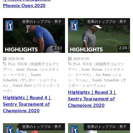
Phoenix Open 2020
世界のトッププロ・男子
世界のトッププロ・男子
3:10
2:24
2020.01.06
2020.01.05
PGA TOUR（米国男子ゴルフツ
PGA TOUR（米国男子ゴルフツ
アー）
,
Justin Thomas（ジャスティ
アー）
,
Justin Thomas（ジャスティ
ン・トーマス）
,
Xander
ン・トーマス）
,
Jon Rahm（ジョ
Schauffele（ザンダー・ショーフェ
ン・ラーム）
,
Xander Schauffele（ザ
ル）
,
Patrick Reed（パトリック・リ
ンダー・ショーフェル）
ード）
Highlights｜Round 3｜
Highlights｜Round 4｜
Sentry Tournament of
Sentry Tournament of
Champions 2020
Champions 2020
世界のトッププロ・男子
世界のトッププロ・男子