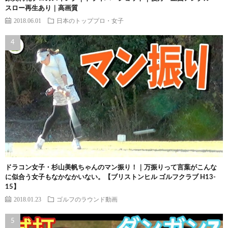
スロー再生あり｜高画質
2018.06.01
日本のトッププロ・女子
ドラコン女子・杉山美帆ちゃんのマン振り！｜万振りって言葉がこんな
に似合う女子もなかなかいない。【ブリストンヒル ゴルフクラブ H13-
15】
2018.01.23
ゴルフのラウンド動画