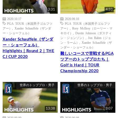
3:31
4:33
2020.10.17
2020.09.10
PGA TOUR（米国男子ゴルフツ
PGA TOUR（米国男子ゴルフツ
アー）
,
Xander Schauffele（ザンダ
アー）
,
Rory McIlroy（ローリー・マ
ー・ショーフェル）
キロイ）
,
Dustin Johnson（ダスティ
ン・ジョンソン）
,
Jon Rahm（ジョ
Xander Schauffele（ザンダ
ン・ラーム）
,
Xander Schauffele（ザ
ー・ショーフェル）
ンダー・ショーフェル）
Highlights｜Round 2｜THE
難しいコースで苦戦するPGA
CJ CUP 2020
ツアーのトッププロたち｜
Golf is Hard｜TOUR
Championship 2020
世界のトッププロ・男子
世界のトッププロ・男子
13:38
3:07
2020.09.09
2020.09.08