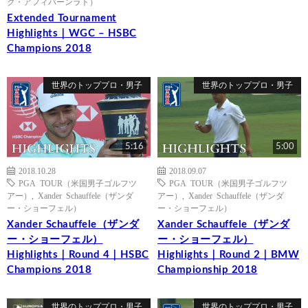
ク・アフィバーンラト）
Extended Tournament
Highlights｜WGC – HSBC
Champions 2018
世界のトッププロ・男子
世界のトッププロ・男子
5:16
5:00
2018.10.28
2018.09.07
PGA TOUR（米国男子ゴルフツ
PGA TOUR（米国男子ゴルフツ
アー）
,
Xander Schauffele（ザンダ
アー）
,
Xander Schauffele（ザンダ
ー・ショーフェル）
ー・ショーフェル）
Xander Schauffele（ザンダ
Xander Schauffele（ザンダ
ー・ショーフェル）
ー・ショーフェル）
Highlights｜Round 4｜HSBC
Highlights｜Round 2｜BMW
Champions 2018
Championship 2018
世界のトッププロ・男子
世界のトッププロ・男子