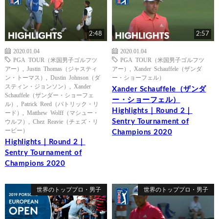
2:48
2:57
2020.01.04
2020.01.04
PGA TOUR（米国男子ゴルフツ
PGA TOUR（米国男子ゴルフツ
アー）
,
Justin Thomas（ジャスティ
アー）
,
Xander Schauffele（ザンダ
ン・トーマス）
,
Dustin Johnson（ダ
ー・ショーフェル）
スティン・ジョンソン）
,
Xander
Xander Schauffele（ザンダ
Schauffele（ザンダー・ショーフェ
ー・ショーフェル）
ル）
,
Patrick Reed（パトリック・リ
Highlights｜Round 2｜
ード）
,
Matthew Wolff（マシュー・
Sentry Tournament of
ウルフ）
,
Chez Reavie（チェズ・リ
ービー）
Champions 2020
Highlights｜Round 2｜
Sentry Tournament of
Champions 2020
世界のトッププロ・男子
世界のトッププロ・男子