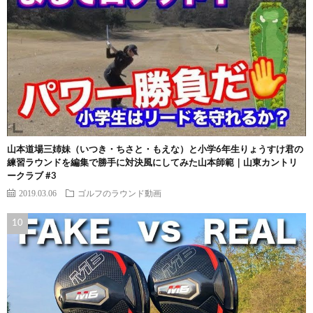
山本道場三姉妹（いつき・ちさと・もえな）と小学6年生りょうすけ君の
練習ラウンドを編集で勝手に対決風にしてみた山本師範｜山東カントリ
ークラブ #3
2019.03.06
ゴルフのラウンド動画