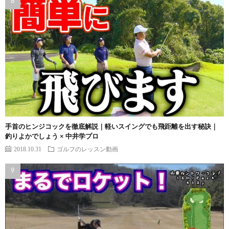
手首のヒンジコックを徹底解説｜軽いスイングでも飛距離を出す秘訣｜
釣りよかでしょう × 中井学プロ
2018.10.31
ゴルフのレッスン動画