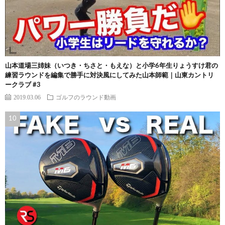
山本道場三姉妹（いつき・ちさと・もえな）と小学6年生りょうすけ君の
練習ラウンドを編集で勝手に対決風にしてみた山本師範｜山東カントリ
ークラブ #3
2019.03.06
ゴルフのラウンド動画