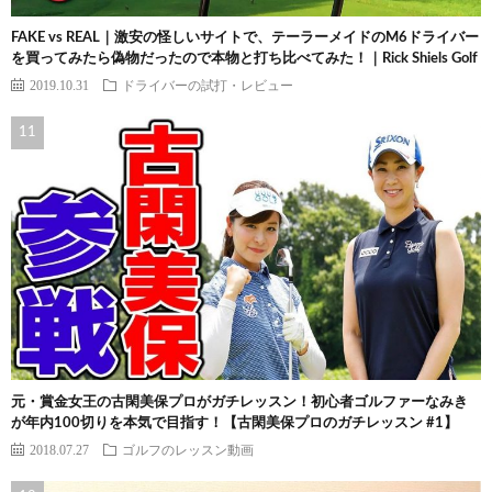
FAKE vs REAL｜激安の怪しいサイトで、テーラーメイドのM6ドライバー
を買ってみたら偽物だったので本物と打ち比べてみた！｜Rick Shiels Golf
2019.10.31
ドライバーの試打・レビュー
元・賞金女王の古閑美保プロがガチレッスン！初心者ゴルファーなみき
が年内100切りを本気で目指す！【古閑美保プロのガチレッスン #1】
2018.07.27
ゴルフのレッスン動画