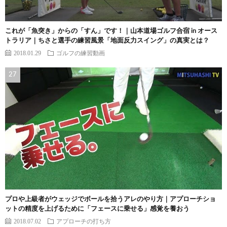
これが「魚突き」からの「すん」です！｜山本道場ゴルフ合宿 in オース
トラリア｜ちさと選手の練習風景「地面反力スイング」の真実とは？
2018.01.29
ゴルフの練習動画
プロや上級者がウェッジでボールを拾うアレのやり方｜アプローチショ
ットの精度を上げるために「フェースに乗せる」感覚を養おう
2018.07.02
アプローチの打ち方