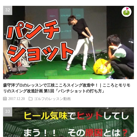
森守洋プロのレッスンで三枝こころスイング改造中！｜こころとモリモ
リのスイング改造計画 第1回「パンチショットの打ち方」
2017.12.20
ゴルフのレッスン動画