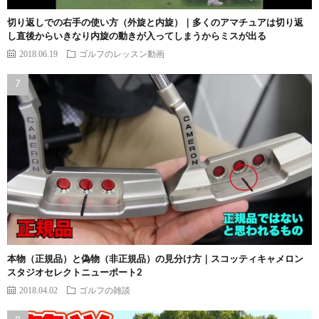
切り返しでの右手の使い方（外旋と内旋）｜多くのアマチュアは切り返
し直後からいきなり内旋の動きが入ってしまうからミスが出る
2018.06.19
ゴルフのレッスン動画
本物（正規品）と偽物（非正規品）の見分け方｜スコッティキャメロン
スタジオセレクトニューポート2
2018.04.02
ゴルフの雑談