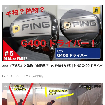
本物（正規品）と偽物（非正規品）の見分け方 #5｜PING G400 ドライバ
ー
2018.07.22
ゴルフの雑談