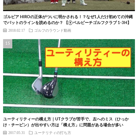
ゴルピア HIROの正体がついに明かされる！？なぜ1人だけ初めての沖縄
でパットのラインを読めるのか？ 【④ベルビーチゴルフクラブ 1-3H】
2018.02.17
ゴルフのラウンド動画
ユーティリティーの構え方｜UTクラブが苦手で、左へのミス（ひっか
け・チーピン）が出やすい方は「構え方」に問題がある場合が多い
2017.05.31
ユーテリティの打ち方