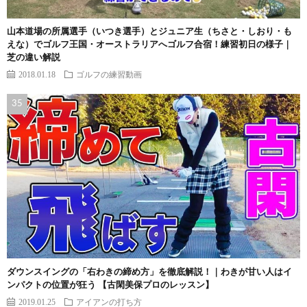
山本道場の所属選手（いつき選手）とジュニア生（ちさと・しおり・も
えな）でゴルフ王国・オーストラリアへゴルフ合宿！練習初日の様子｜
芝の違い解説
2018.01.18
ゴルフの練習動画
ダウンスイングの「右わきの締め方」を徹底解説！｜わきが甘い人はイ
ンパクトの位置が狂う 【古閑美保プロのレッスン】
2019.01.25
アイアンの打ち方