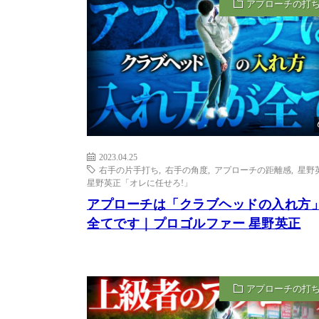
アプローチの打
2023.04.25
右手の片手打ち
,
右手の角度
,
アプローチの距離感
,
星野
星野英正「オレに任せろ!」
アプローチは「クラブヘッドの入れ方
全てです｜プロゴルファー 星野英正
アプローチの打