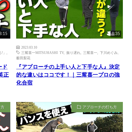
3:15
8:35
2023.03.10
!」
,
三觜喜一MITSUHASHI TV
,
振り遅れ
,
三觜喜一
,
下川めぐみ
,
薮田梨花
ード
『アプローチの上手い人と下手な人』決定
英正
的な違いはココです！｜三觜喜一プロの強
化合宿
ち方
アプローチの打ち方