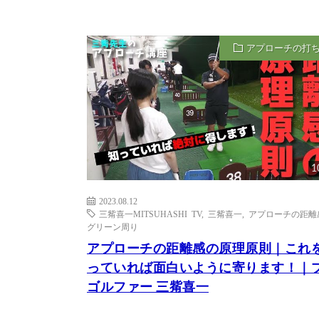
アプローチの打
1
2023.08.12
三觜喜一MITSUHASHI TV
,
三觜喜一
,
アプローチの距離
グリーン周り
アプローチの距離感の原理原則｜これ
っていれば面白いように寄ります！｜
ゴルファー 三觜喜一