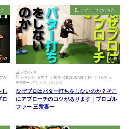
ち方
アプローチの打ち方
7:53
6:09
2023.05.01
アカ
シャンク
,
ダフリ
,
三觜喜一MITSUHASHI TV
,
すくい打ち
,
三觜喜一
,
フリップ
,
バウンス
レし
なぜプロはパター打ちをしないのか？そこ
プロ
にアプローチのコツがあります｜プロゴル
ファー 三觜喜一