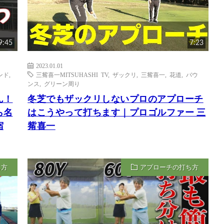
9:45
7:23
2023.01.01
ンド
,
三觜喜一MITSUHASHI TV
,
ザックリ
,
三觜喜一
,
花道
,
バウ
ンス
,
グリーン周り
ん！
冬芝でもザックリしないプロのアプローチ
ら名
はこうやって打ちます｜プロゴルファー 三
宿
觜喜一
ち方
アプローチの打ち方