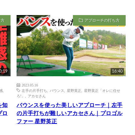
ち方
アプローチの打ち方
0:19
16:40
2023.05.16
感
,
左手の片手打ち
,
バウンス
,
星野英正
,
星野英正「オレに任せ
ろ!」
,
アカセさん
を知
バウンスを使った美しいアプローチ｜左手
プロ
の片手打ちが難しいアカセさん｜プロゴル
ファー 星野英正