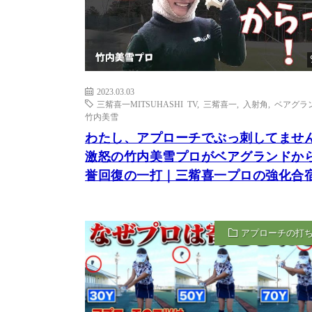
2023.03.03
三觜喜一MITSUHASHI TV
,
三觜喜一
,
入射角
,
ベアグラ
竹内美雪
わたし、アプローチでぶっ刺してませ
激怒の竹内美雪プロがベアグランドか
誉回復の一打｜三觜喜一プロの強化合
アプローチの打