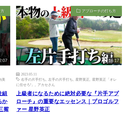
ち方
アプローチの打ち方
2:07
16:17
2023.05.11
内美
右手の片手打ち
,
左手の片手打ち
,
星野英正
,
星野英正「オレ
に任せろ!」
,
アカセさん
仕組
上級者になるために絶対必要な『片手アプ
るか
ローチ』の重要なエッセンス｜プロゴルフ
三觜
ァー 星野英正