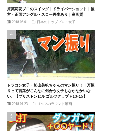
原英莉花プロのスイング｜ドライバーショット｜後
方・正面アングル・スロー再生あり｜高画質
2018.06.01
日本のトッププロ・女子
ドラコン女子・杉山美帆ちゃんのマン振り！｜万振
りって言葉がこんなに似合う女子もなかなかいな
い。【ブリストンヒル ゴルフクラブ H13-15】
2018.01.23
ゴルフのラウンド動画