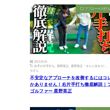
アプローチの打
2023.05.01
右手の片手打ち
,
星野英正
,
星野英正「オレに任せろ!」
,
セさん
不安定なアプローチを改善するにはコ
かありません！右片手打ち徹底解説｜
ゴルファー 星野英正