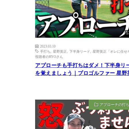
1
2023.03.10
手打ち
,
星野英正
,
下半身リード
,
星野英正「オレに任せろ
視聴者のRYOさん
アプローチも手打ちはダメ！下半身リ
を覚えましょう｜プロゴルファー 星野
アプローチの打