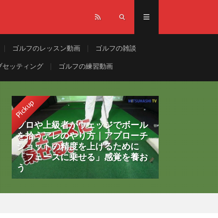
ゴルフのレッスン動画
ゴルフの雑談
ブセッティング
ゴルフの練習動画
Pickup
プロや上級者がウェッジでボール
を拾うアレのやり方｜アプローチ
ショットの精度を上げるために
「フェースに乗せる」感覚を養お
う