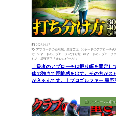
1
2023.04.17
アプローチの距離感
,
星野英正
,
30ヤードのアプローチの
方
,
50ヤードのアプローチの打ち方
,
40ヤードのアプローチ
ち方
,
星野英正「オレに任せろ!」
上級者のアプローチは振り幅を固定し
体の強さで距離感を出す。その方がス
が入るんです。｜プロゴルファー 星野
アプローチの打