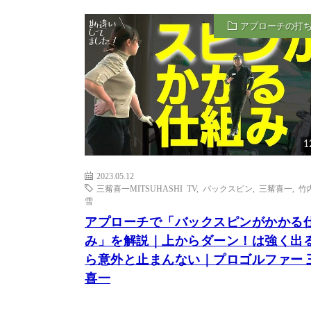
アプローチの打
1
2023.05.12
三觜喜一MITSUHASHI TV
,
バックスピン
,
三觜喜一
,
竹
雪
アプローチで「バックスピンがかかる
み」を解説｜上からダーン！は強く出
ら意外と止まんない｜プロゴルファー 
喜一