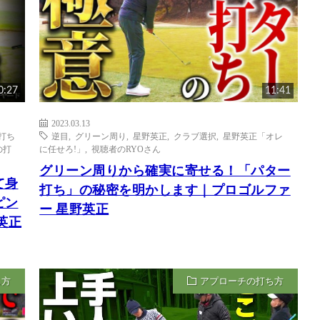
0:27
11:41
2023.03.13
打ち
逆目
,
グリーン周り
,
星野英正
,
クラブ選択
,
星野英正「オレ
の打
に任せろ!」
,
視聴者のRYOさん
グリーン周りから確実に寄せる！「パター
て身
打ち」の秘密を明かします｜プロゴルファ
ピン
ー 星野英正
英正
ち方
アプローチの打ち方