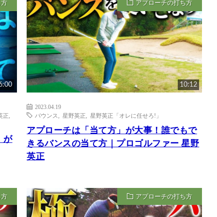
ち方
アプローチの打ち方
6:00
10:12
2023.04.19
英正
,
バウンス
,
星野英正
,
星野英正「オレに任せろ!」
アプローチは「当て方」が大事！誰でもで
」が
きるバンスの当て方｜プロゴルファー 星野
英正
ち方
アプローチの打ち方