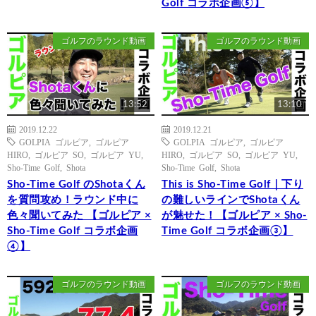
Golf コラボ企画⑤】
ゴルフのラウンド動画
ゴルフのラウンド動画
13:52
13:10
2019.12.22
2019.12.21
GOLPIA ゴルピア
,
ゴルピア
GOLPIA ゴルピア
,
ゴルピア
HIRO
,
ゴルピア SO
,
ゴルピア YU
,
HIRO
,
ゴルピア SO
,
ゴルピア YU
,
Sho-Time Golf
,
Shota
Sho-Time Golf
,
Shota
Sho-Time Golf のShotaくん
This is Sho-Time Golf｜下り
を質問攻め！ラウンド中に
の難しいラインでShotaくん
色々聞いてみた 【ゴルピア ×
が魅せた！【ゴルピア × Sho-
Sho-Time Golf コラボ企画
Time Golf コラボ企画③】
④】
ゴルフのラウンド動画
ゴルフのラウンド動画