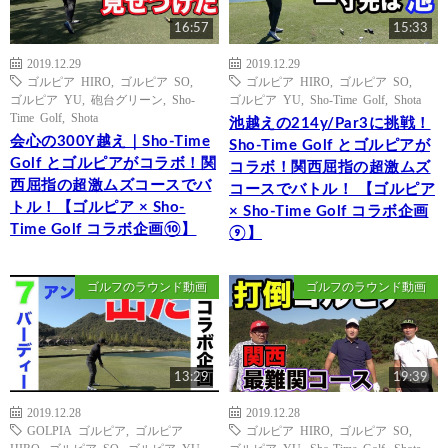
16:57
15:33
2019.12.29
2019.12.29
ゴルピア HIRO
,
ゴルピア SO
,
ゴルピア HIRO
,
ゴルピア SO
,
ゴルピア YU
,
砲台グリーン
,
Sho-
ゴルピア YU
,
Sho-Time Golf
,
Shota
Time Golf
,
Shota
池越えの214y/Par3に挑戦！
会心の300Y越え｜Sho-Time
Sho-Time Golf とゴルピアが
Golf とゴルピアがコラボ！関
コラボ！関西屈指の超激ムズ
西屈指の超激ムズコースでバ
コースでバトル！ 【ゴルピア
トル！【ゴルピア × Sho-
× Sho-Time Golf コラボ企画
Time Golf コラボ企画⑩】
⑨】
ゴルフのラウンド動画
ゴルフのラウンド動画
13:29
19:39
2019.12.28
2019.12.28
GOLPIA ゴルピア
,
ゴルピア
ゴルピア HIRO
,
ゴルピア SO
,
HIRO
,
ゴルピア SO
,
ゴルピア YU
,
ゴルピア YU
,
Sho-Time Golf
,
Shota