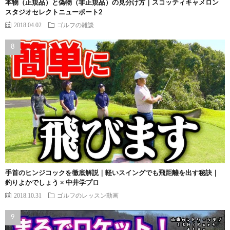
本物（正規品）と偽物（非正規品）の見分け方｜スコッティキャメロン
スタジオセレクトニューポート2
2018.04.02
ゴルフの雑談
手首のヒンジコックを徹底解説｜軽いスイングでも飛距離を出す秘訣｜
釣りよかでしょう × 中井学プロ
2018.10.31
ゴルフのレッスン動画