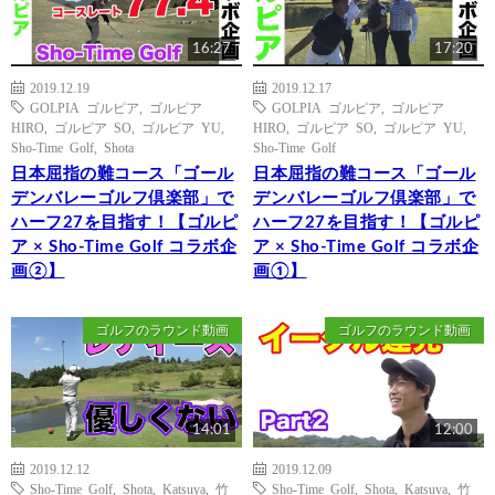
16:27
17:20
2019.12.19
2019.12.17
GOLPIA ゴルピア
,
ゴルピア
GOLPIA ゴルピア
,
ゴルピア
HIRO
,
ゴルピア SO
,
ゴルピア YU
,
HIRO
,
ゴルピア SO
,
ゴルピア YU
,
Sho-Time Golf
,
Shota
Sho-Time Golf
日本屈指の難コース「ゴール
日本屈指の難コース「ゴール
デンバレーゴルフ倶楽部」で
デンバレーゴルフ倶楽部」で
ハーフ27を目指す！【ゴルピ
ハーフ27を目指す！【ゴルピ
ア × Sho-Time Golf コラボ企
ア × Sho-Time Golf コラボ企
画②】
画①】
ゴルフのラウンド動画
ゴルフのラウンド動画
14:01
12:00
2019.12.12
2019.12.09
Sho-Time Golf
,
Shota
,
Katsuya
,
竹
Sho-Time Golf
,
Shota
,
Katsuya
,
竹