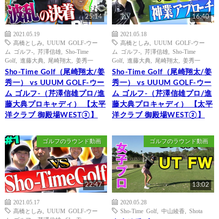
25:14
16:40
2021.05.19
2021.05.18
高橋としみ
,
UUUM GOLF-ウー
高橋としみ
,
UUUM GOLF-ウー
ム ゴルフ-
,
芹澤信雄
,
Sho-Time
ム ゴルフ-
,
芹澤信雄
,
Sho-Time
Golf
,
進藤大典
,
尾崎翔太
,
姜秀一
Golf
,
進藤大典
,
尾崎翔太
,
姜秀一
Sho-Time Golf（尾崎翔太/姜
Sho-Time Golf（尾崎翔太/姜
秀一） vs UUUM GOLF-ウー
秀一） vs UUUM GOLF-ウー
ム ゴルフ-（芹澤信雄プロ/進
ム ゴルフ-（芹澤信雄プロ/進
藤大典プロキャディ） 【太平
藤大典プロキャディ） 【太平
洋クラブ 御殿場WEST③】
洋クラブ 御殿場WEST②】
ゴルフのラウンド動画
ゴルフのラウンド動画
22:47
13:02
2021.05.17
2020.05.28
高橋としみ
,
UUUM GOLF-ウー
Sho-Time Golf
,
中山綾香
,
Shota