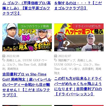
ム ゴルフ-（芹澤信雄プロ/高
を制するのは・・・？【こだ
橋としみ）【富士平原ゴルフ
まゴルフクラブ②】
クラブ①】
ゴルフのラウンド動画
ドライバーの打ち方
17:45
10:16
2022.02.08
2022.02.07
高橋としみ
,
UUUM GOLF-ウー
飛距離アップ
,
高橋としみ
,
ム ゴルフ-
,
Sho-Time Golf
,
吉田優
UUUM GOLF-ウーム ゴルフ-
,
Sho-
利
,
尾崎翔太
Time Golf
,
マン振り
,
吉田優利
,
尾崎
翔太
吉田優利プロ vs Sho-Time
この打ち方が出来るとドライ
Golf 尾崎翔太｜超ハイレベル
バーがめちゃくちゃ飛ぶよう
のバーディー合戦から目が離
になります｜吉田優利プロの
せません！【こだまゴルフク
【ドライバーレッスン】
ラブ①】