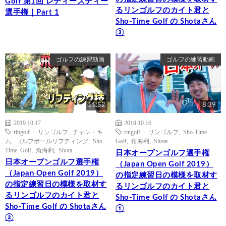
Golf 第1回 レディースティー
るリンゴルフのカイト君と
選手権｜Part 1
Sho-Time Golf の Shotaさん
③
ゴルフの練習動画
ゴルフの練習動画
11:52
8:39
2019.10.17
2019.10.16
ringolf - リンゴルフ
,
チャン・キ
ringolf - リンゴルフ
,
Sho-Time
ム
,
ゴルフボールリフティング
,
Sho-
Golf
,
角海利
,
Shota
Time Golf
,
角海利
,
Shota
日本オープンゴルフ選手権
日本オープンゴルフ選手権
（Japan Open Golf 2019）
（Japan Open Golf 2019）
の指定練習日の模様を取材す
の指定練習日の模様を取材す
るリンゴルフのカイト君と
るリンゴルフのカイト君と
Sho-Time Golf の Shotaさん
Sho-Time Golf の Shotaさん
①
②