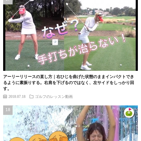
アーリーリリースの直し方｜右ひじを曲げた状態のままインパクトでき
るように素振りする。右肩を下げるのではなく、左サイドをしっかり回
す。
2018.07.18
ゴルフのレッスン動画