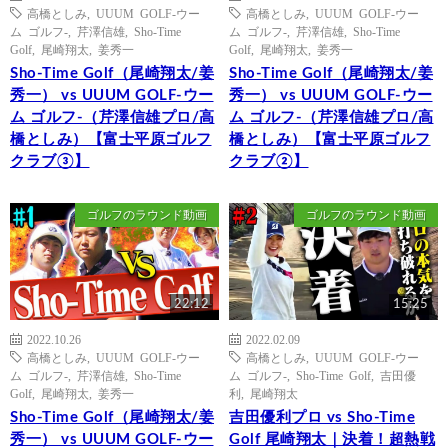
高橋としみ
,
UUUM GOLF-ウー
高橋としみ
,
UUUM GOLF-ウー
ム ゴルフ-
,
芹澤信雄
,
Sho-Time
ム ゴルフ-
,
芹澤信雄
,
Sho-Time
Golf
,
尾崎翔太
,
姜秀一
Golf
,
尾崎翔太
,
姜秀一
Sho-Time Golf（尾崎翔太/姜
Sho-Time Golf（尾崎翔太/姜
秀一） vs UUUM GOLF-ウー
秀一） vs UUUM GOLF-ウー
ム ゴルフ-（芹澤信雄プロ/高
ム ゴルフ-（芹澤信雄プロ/高
橋としみ）【富士平原ゴルフ
橋としみ）【富士平原ゴルフ
クラブ③】
クラブ②】
ゴルフのラウンド動画
ゴルフのラウンド動画
22:12
15:25
2022.10.26
2022.02.09
高橋としみ
,
UUUM GOLF-ウー
高橋としみ
,
UUUM GOLF-ウー
ム ゴルフ-
,
芹澤信雄
,
Sho-Time
ム ゴルフ-
,
Sho-Time Golf
,
吉田優
Golf
,
尾崎翔太
,
姜秀一
利
,
尾崎翔太
Sho-Time Golf（尾崎翔太/姜
吉田優利プロ vs Sho-Time
秀一） vs UUUM GOLF-ウー
Golf 尾崎翔太｜決着！超熱戦