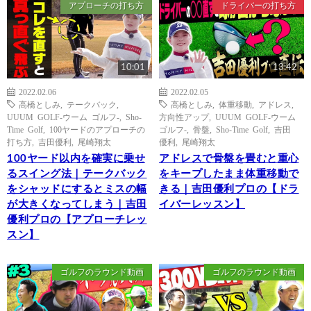
アプローチの打ち方
ドライバーの打ち方
10:01
13:42
2022.02.06
2022.02.05
高橋としみ
,
テークバック
,
高橋としみ
,
体重移動
,
アドレス
,
UUUM GOLF-ウーム ゴルフ-
,
Sho-
方向性アップ
,
UUUM GOLF-ウーム
Time Golf
,
100ヤードのアプローチの
ゴルフ-
,
骨盤
,
Sho-Time Golf
,
吉田
打ち方
,
吉田優利
,
尾崎翔太
優利
,
尾崎翔太
100ヤード以内を確実に乗せ
アドレスで骨盤を畳むと重心
るスイング法｜テークバック
をキープしたまま体重移動で
をシャッドにするとミスの幅
きる｜吉田優利プロの【ドラ
が大きくなってしまう｜吉田
イバーレッスン】
優利プロの【アプローチレッ
スン】
ゴルフのラウンド動画
ゴルフのラウンド動画