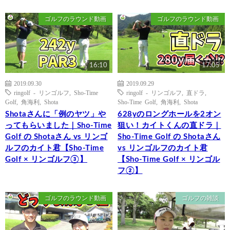
ゴルフのラウンド動画
ゴルフのラウンド動画
16:10
17:05
2019.09.30
2019.09.29
ringolf - リンゴルフ
,
Sho-Time
ringolf - リンゴルフ
,
直ドラ
,
Golf
,
角海利
,
Shota
Sho-Time Golf
,
角海利
,
Shota
Shotaさんに「例のヤツ」や
628yのロングホールを2オン
ってもらいました｜Sho-Time
狙い！カイトくんの直ドラ｜
Golf の Shotaさん vs リンゴ
Sho-Time Golf の Shotaさん
ルフのカイト君【Sho-Time
vs リンゴルフのカイト君
Golf × リンゴルフ③】
【Sho-Time Golf × リンゴル
フ②】
ゴルフのラウンド動画
ゴルフの雑談