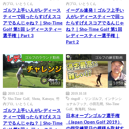
内プロ
,
いとうくん
内プロ
,
いとうくん
ゴルフ上手い人がレディース
イーグル連発！ゴルフ上手い
ティーで回ったらすげえスコ
人がレディースティーで回っ
アでるんじゃね？｜Sho-Time
たらすげえスコアでるんじゃ
Golf 第1回 レディースティー
ね？｜Sho-Time Golf 第1回
選手権｜Part 3
レディースティー選手権｜
Part 2
ゴルフのラウンド動画
ゴルフの練習動画
18:03
18:59
2019.12.08
2019.10.18
Sho-Time Golf
,
Shota
,
Katsuya
,
竹
ringolf - リンゴルフ
,
インテンシ
内プロ
,
いとうくん
ョナルフック
,
小田孔明
,
Sho-Time
Golf
,
角海利
,
Shota
ゴルフ上手い人がレディース
日本オープンゴルフ選手権
ティーで回ったらすげえスコ
（Japan Open Golf 2019）
アでるんじゃね？｜Sho-Time
の指定練習日の模様を取材す