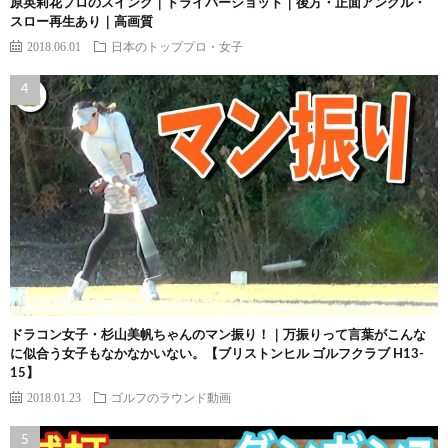
原英莉花プロのスイング｜ドライバーショット｜後方・正面アングル・
スロー再生あり｜高画質
2018.06.01
日本のトッププロ・女子
ドラコン女子・杉山美帆ちゃんのマン振り！｜万振りって言葉がこんな
に似合う女子もなかなかいない。【ブリストンヒル ゴルフクラブ H13-
15】
2018.01.23
ゴルフのラウンド動画