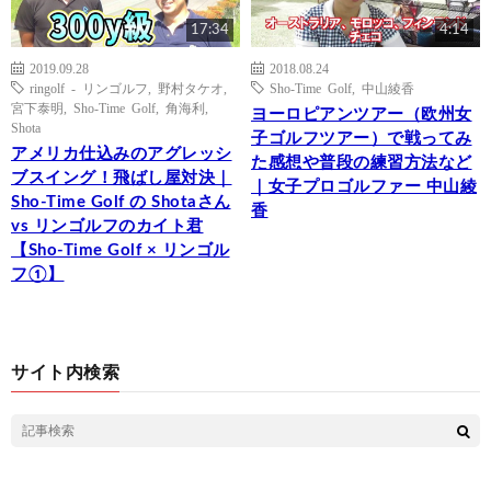
17:34
4:14
2019.09.28
2018.08.24
ringolf - リンゴルフ
,
野村タケオ
,
Sho-Time Golf
,
中山綾香
宮下泰明
,
Sho-Time Golf
,
角海利
,
ヨーロピアンツアー（欧州女
Shota
子ゴルフツアー）で戦ってみ
アメリカ仕込みのアグレッシ
た感想や普段の練習方法など
ブスイング！飛ばし屋対決｜
｜女子プロゴルファー 中山綾
Sho-Time Golf の Shotaさん
香
vs リンゴルフのカイト君
【Sho-Time Golf × リンゴル
フ①】
サイト内検索