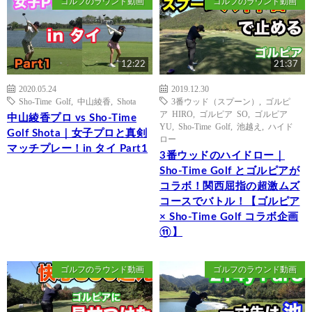
ゴルフのラウンド動画
ゴルフのラウンド動画
12:22
21:37
2020.05.24
2019.12.30
Sho-Time Golf
,
中山綾香
,
Shota
3番ウッド（スプーン）
,
ゴルピ
ア HIRO
,
ゴルピア SO
,
ゴルピア
中山綾香プロ vs Sho-Time
YU
,
Sho-Time Golf
,
池越え
,
ハイド
Golf Shota｜女子プロと真剣
ロー
マッチプレー！in タイ Part1
3番ウッドのハイドロー｜
Sho-Time Golf とゴルピアが
コラボ！関西屈指の超激ムズ
コースでバトル！【ゴルピア
× Sho-Time Golf コラボ企画
⑪】
ゴルフのラウンド動画
ゴルフのラウンド動画