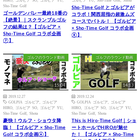
Sho-Time Golf
Sho-Time Golf とゴルピアが
ゴールデンバレー最終18番の
コラボ！関西屈指の超激ムズ
【絶景】｜スクランブルゴル
コースでバトル！ 【ゴルピア
フの結果は？【ゴルピア ×
× Sho-Time Golf コラボ企画
Sho-Time Golf コラボ企画
⑧】
⑦】
ゴルフのラウンド動画
ゴルフのラウンド動画
15:04
14:13
2019.12.27
2019.12.24
GOLPIA ゴルピア
,
ゴルピア
GOLPIA ゴルピア
,
ゴルピア
HIRO
,
ゴルピア SO
,
ゴルピア YU
,
HIRO
,
ゴルピア SO
,
ゴルピア YU
,
Sho-Time Golf
,
Shota
Sho-Time Golf
,
Shota
豪快！ウルフ・ショウタ降
This is Hiro-Time Golf｜ショ
臨！ 【ゴルピア × Sho-Time
ートホールでHIROが魅せ
Golf コラボ企画⑥】
た！ 【ゴルピア × Sho-Time