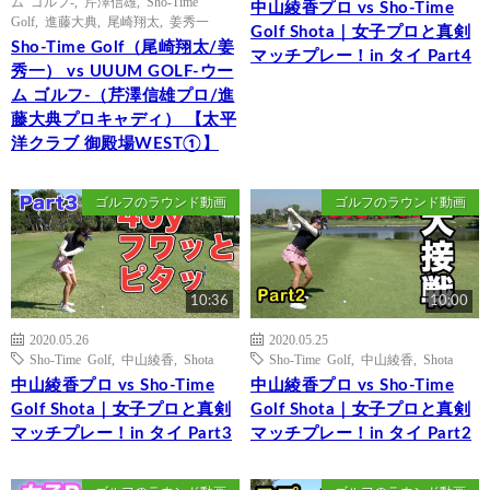
ム ゴルフ-
,
芹澤信雄
,
Sho-Time
中山綾香プロ vs Sho-Time
Golf
,
進藤大典
,
尾崎翔太
,
姜秀一
Golf Shota｜女子プロと真剣
Sho-Time Golf（尾崎翔太/姜
マッチプレー！in タイ Part4
秀一） vs UUUM GOLF-ウー
ム ゴルフ-（芹澤信雄プロ/進
藤大典プロキャディ） 【太平
洋クラブ 御殿場WEST①】
ゴルフのラウンド動画
ゴルフのラウンド動画
10:36
10:00
2020.05.26
2020.05.25
Sho-Time Golf
,
中山綾香
,
Shota
Sho-Time Golf
,
中山綾香
,
Shota
中山綾香プロ vs Sho-Time
中山綾香プロ vs Sho-Time
Golf Shota｜女子プロと真剣
Golf Shota｜女子プロと真剣
マッチプレー！in タイ Part3
マッチプレー！in タイ Part2