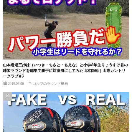
山本道場三姉妹（いつき・ちさと・もえな）と小学6年生りょうすけ君の
練習ラウンドを編集で勝手に対決風にしてみた山本師範｜山東カントリ
ークラブ #3
2019.03.06
ゴルフのラウンド動画