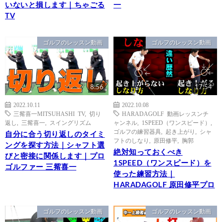
いないと損します｜ちゃごる
一
TV
ゴルフのレッスン動画
ゴルフのレッスン動画
8:56
17:54
2022.10.11
2022.10.08
三觜喜一MITSUHASHI TV
,
切り
HARADAGOLF 動画レッスンチ
返し
,
三觜喜一
,
スイングリズム
ャンネル
,
1SPEED（ワンスピード）
,
ゴルフの練習器具
,
起き上がり
,
シャ
自分に合う切り返しのタイミ
フトのしなり
,
原田修平
,
胸郭
ングを探す方法｜シャフト選
絶対知っておくべき
びと密接に関係します｜プロ
1SPEED（ワンスピード）を
ゴルファー 三觜喜一
使った練習方法｜
HARADAGOLF 原田修平プロ
ゴルフのレッスン動画
ゴルフのレッスン動画