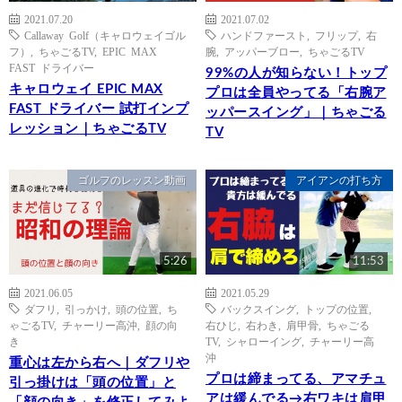
2021.07.20
2021.07.02
Callaway Golf（キャロウェイゴル
ハンドファースト
,
フリップ
,
右
フ）
,
ちゃごるTV
,
EPIC MAX
腕
,
アッパーブロー
,
ちゃごるTV
FAST ドライバー
99%の人が知らない！トップ
キャロウェイ EPIC MAX
プロは全員やってる「右腕ア
FAST ドライバー 試打インプ
ッパースイング」｜ちゃごる
レッション｜ちゃごるTV
TV
ゴルフのレッスン動画
アイアンの打ち方
5:26
11:53
2021.06.05
2021.05.29
ダフリ
,
引っかけ
,
頭の位置
,
ち
バックスイング
,
トップの位置
,
ゃごるTV
,
チャーリー高沖
,
顔の向
右ひじ
,
右わき
,
肩甲骨
,
ちゃごる
き
TV
,
シャローイング
,
チャーリー高
沖
重心は左から右へ｜ダフリや
プロは締まってる、アマチュ
引っ掛けは「頭の位置」と
アは緩んでる→右ワキは肩甲