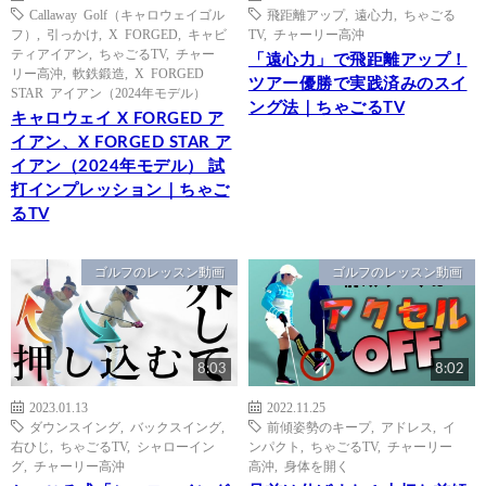
Callaway Golf（キャロウェイゴル
飛距離アップ
,
遠心力
,
ちゃごる
フ）
,
引っかけ
,
X FORGED
,
キャビ
TV
,
チャーリー高沖
ティアイアン
,
ちゃごるTV
,
チャー
「遠心力」で飛距離アップ！
リー高沖
,
軟鉄鍛造
,
X FORGED
ツアー優勝で実践済みのスイ
STAR アイアン（2024年モデル）
ング法｜ちゃごるTV
キャロウェイ X FORGED ア
イアン、X FORGED STAR ア
イアン（2024年モデル） 試
打インプレッション｜ちゃご
るTV
ゴルフのレッスン動画
ゴルフのレッスン動画
8:03
8:02
2023.01.13
2022.11.25
ダウンスイング
,
バックスイング
,
前傾姿勢のキープ
,
アドレス
,
イ
右ひじ
,
ちゃごるTV
,
シャローイン
ンパクト
,
ちゃごるTV
,
チャーリー
グ
,
チャーリー高沖
高沖
,
身体を開く