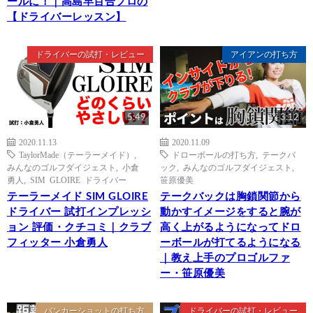
ールに！｜高島早百合プロの
【ドライバーレッスン】
ドライバーの試打・レビュー
アイアンの打ち方
5:49
3:12
2020.11.13
2020.11.09
TaylorMade（テーラーメイド）
,
ドローボールの打ち方
,
テークバ
みんなのゴルフダイジェスト
,
小倉
ック
,
みんなのゴルフダイジェスト
,
勇人
,
SIM GLOIRE ドライバー
笹原優美
テーラーメイド SIM GLOIRE
テークバックは胸鎖関節から
ドライバー 試打インプレッシ
動かすイメージをすると腕が
ョン 評価・クチコミ｜クラブ
高く上がるようになってドロ
フィッター 小倉勇人
ーボールが打てるようになる
｜教え上手のプロゴルファ
ー・笹原優美
バンカーショットの打ち方
ドライバーの試打・レビュー