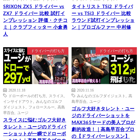
SRIXON ZX5 ドライバー vs
タイトリスト TSi2 ドライバ
ZX7 ドライバー 比較 試打イ
ー vs TSi3 ドライバー 比較
ンプレッション 評価・クチコ
ラウンド試打インプレッショ
ミ｜クラブフィッター 小倉勇
ン｜プロゴルファー 中村修
人
ドライバーの打ち方
ドライバーの打ち方
12:47
17:35
2020.11.18
2020.11.16
ドローボールの打ち方
,
スライス
,
みんなのゴルフダイジェスト
,
高
インサイドアウト
,
みんなのゴルフ
島早百合
,
ユージ
ダイジェスト
,
フォロースルー
,
高島
ゴルフ大好きタレント・ユー
早百合
,
ユージ
ジのドライバーショットを
スライスに悩むゴルフ大好き
MAX365ヤードの美人プロが
タレント・ユージのドライバ
劇的改造！｜高島早百合プロ
ーショットが一瞬でドローボ
の【ドライバーレッスン】