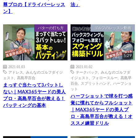
尊プロの【ドライバーレッス
法」
ン】
パターの打ち方
ゴルフのレッスン動画
5:48
5:29
2021.01.03
2021.01.02
アドレス
,
みんなのゴルフダイジ
テークバック
,
みんなのゴルフダ
ェスト
,
高島早百合
イジェスト
,
フォロースルー
,
高島早
百合
,
スプリットハンド
,
ハーフショ
まっすぐ当たって3パットし
ット
ない｜MAX365ヤードの美人
ハーフショットで球を打つ感
プロ・高島早百合が教える！
覚に慣れてからフルショット
パッティングの基本
｜MAX365ヤードの美人プ
ロ・高島早百合が教える！オ
ススメ練習ドリル