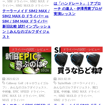
ー
,
SIM ドライバー
,
SIM2 MAX ド
は「ハンドレート」｜アプロ
ライバー
,
SIM2 MAX-D ドライバー
ーチ の達人・伊澤秀憲プロが
テーラーメイド SIM2 MAX /
実演レッスン
SIM2 MAX-D ドライバー vs
SIM / SIM MAX ドライバー
新旧比較 試打インプレッショ
ン｜みんなのゴルフダイジェ
スト
ドライバーの試打・レビュー
ドライバーの試打・レビュー
10:26
9:46
2021.02.21
2021.02.19
Callaway Golf（キャロウェイゴル
TaylorMade（テーラーメイド）
,
フ）
,
みんなのゴルフダイジェスト
,
みんなのゴルフダイジェスト
,
堀口
中村修
,
EPIC SPEED ドライバー
,
宜篤
,
中村修
,
SIM2 MAX ドライバ
EPIC MAX LS ドライバー
,
EPIC
ー
,
SIM2 MAX-D ドライバー
,
MAX ドライバー
SIM2 ドライバー