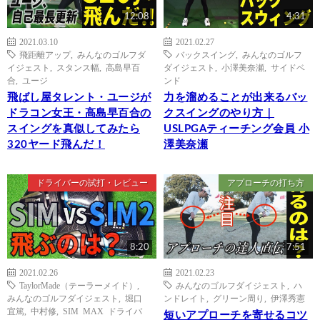
12:08
4:31
2021.03.10
2021.02.27
飛距離アップ
,
みんなのゴルフダ
バックスイング
,
みんなのゴルフ
イジェスト
,
スタンス幅
,
高島早百
ダイジェスト
,
小澤美奈瀬
,
サイドベ
合
,
ユージ
ンド
飛ばし屋タレント・ユージが
力を溜めることが出来るバッ
ドラコン女王・高島早百合の
クスイングのやり方｜
スイングを真似してみたら
USLPGAティーチング会員 小
320ヤード飛んだ！
澤美奈瀬
ドライバーの試打・レビュー
アプローチの打ち方
8:20
7:51
2021.02.26
2021.02.23
TaylorMade（テーラーメイド）
,
みんなのゴルフダイジェスト
,
ハ
みんなのゴルフダイジェスト
,
堀口
ンドレイト
,
グリーン周り
,
伊澤秀憲
宜篤
,
中村修
,
SIM MAX ドライバ
短いアプローチを寄せるコツ