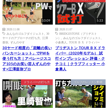
10:09
5:33
2020.11.08
2020.11.07
みんなのゴルフダイジェスト
,
30
BRIDGESTONE（ブリヂスト
ヤードのアプローチの打ち方
,
江澤
ン）
,
みんなのゴルフダイジェスト
,
亜弥
,
ずんのやす
小倉勇人
,
TOUR B X ドライバー
30ヤード程度の「距離の長い
ブリヂストン TOUR B X ドラ
バンカーショット」でPWを
イバー（2020年モデル） 試
使う打ち方｜アベレージスコ
打インプレッション 評価・ク
ア105のお笑い芸人ずんのや
チコミ｜クラブフィッター 小
す×江澤亜弥プロ
倉勇人
ドライバーの打ち方
ゴルフのレッスン動画
8:16
11:55