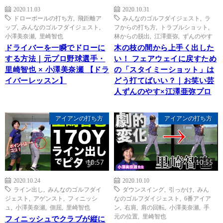
2020.11.03
2020.10.31
ドローボールの打ち方
,
飛距離ア
みんなのゴルフダイジェスト
,
ラ
ップ
,
みんなのゴルフダイジェスト
,
フからの打ち方
,
トラブルショット
,
小澤美奈瀬
,
里崎智也
林からの脱出
,
江澤亜弥
,
ずんのやす
ドライバーを一瞬でドローに
木の枝の間から上手く出した
する方法｜元プロ野球選手・
い！ フェアウェイに戻すため
里崎智也 × 小澤美奈瀬 【ドラ
の「スタイミーショット」は
イバーレッスン】
どう打てばいい？｜お笑い芸
人ずんのやす×江澤亜弥プロ
アイアンの打ち方
アイアンの打ち方
10:57
10:55
2020.10.24
2020.10.10
ライン出し
,
みんなのゴルフダイ
ダウンスイング
,
引っかけ
,
みん
ジェスト
,
アゲンスト
,
フィニッシ
なのゴルフダイジェスト
,
6番アイア
ュ
,
小澤美奈瀬
,
側屈
,
里崎智也
ン
,
右肩
,
肩の回転
,
小澤美奈瀬
,
手
元の位置
,
里崎智也
フィニッシュでクラブが縦に