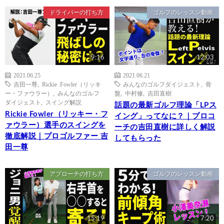
ドライバーの打ち方
ゴルフのレッスン動画
9:16
12:03
2021.06.25
2021.06.21
吉田一尊
,
Rickie Fowler（リッキ
みんなのゴルフダイジェスト
,
骨
ー・ファウラー）
,
みんなのゴルフ
盤
,
中村修
,
吉田直樹
ダイジェスト
,
スイング解説
話題の最新ゴルフ理論「LPス
Rickie Fowler（リッキー・フ
イング」ってなに？｜プロコ
ァウラー）選手のスイングを
ーチの吉田直樹に詳しく解説
徹底解説｜プロゴルファー 吉
してもらった
田一尊
アプローチの打ち方
ゴルフのレッスン動画
15:19
7:20