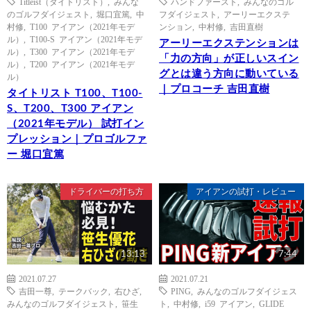
Titleist（タイトリスト）
,
みんな
ハンドファースト
,
みんなのゴル
のゴルフダイジェスト
,
堀口宜篤
,
中
フダイジェスト
,
アーリーエクステ
村修
,
T100 アイアン（2021年モデ
ンション
,
中村修
,
吉田直樹
ル）
,
T100-S アイアン（2021年モデ
アーリーエクステンションは
ル）
,
T300 アイアン（2021年モデ
「力の方向」が正しいスイン
ル）
,
T200 アイアン（2021年モデ
グとは違う方向に動いている
ル）
｜プロコーチ 吉田直樹
タイトリスト T100、T100-
S、T200、T300 アイアン
（2021年モデル） 試打イン
プレッション｜プロゴルファ
ー 堀口宜篤
ドライバーの打ち方
アイアンの試打・レビュー
13:13
7:44
2021.07.27
2021.07.21
吉田一尊
,
テークバック
,
右ひざ
,
PING
,
みんなのゴルフダイジェス
みんなのゴルフダイジェスト
,
笹生
ト
,
中村修
,
i59 アイアン
,
GLIDE