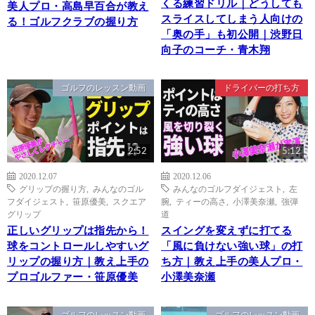
くる練習ドリル｜どうしても
美人プロ・高島早百合が教え
スライスしてしまう人向けの
る！ゴルフクラブの握り方
「奥の手」も初公開｜渋野日
向子のコーチ・青木翔
ゴルフのレッスン動画
ドライバーの打ち方
2:52
5:12
2020.12.07
2020.12.06
グリップの握り方
,
みんなのゴル
みんなのゴルフダイジェスト
,
左
フダイジェスト
,
笹原優美
,
スクエア
腕
,
ティーの高さ
,
小澤美奈瀬
,
強弾
グリップ
道
正しいグリップは指先から！
スイングを変えずに打てる
球をコントロールしやすいグ
「風に負けない強い球」の打
リップの握り方｜教え上手の
ち方｜教え上手の美人プロ・
プロゴルファー・笹原優美
小澤美奈瀬
ゴルフのレッスン動画
ゴルフのレッスン動画