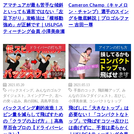
アマチュアが最も苦手な傾斜
Cameron Champ（キャメロ
といっても過言ではない「左
ン・チャンプ）選手のスイン
足下がり」攻略法は「横移動
グを徹底解説｜プロゴルファ
強め」が正解です｜USLPGA
ー 吉田一尊
ティーチング会員 小澤美奈瀬
ドライバーの打ち方
アイアンの打ち方
10:58
9:19
2021.05.20
2021.05.13
バックスイング
,
みんなのゴルフ
手首のコック
,
飛距離アップ
,
み
ダイジェスト
,
スイングアーク
,
左へ
んなのゴルフダイジェスト
,
左ひじ
,
の突っ込み
,
肩の回転
,
高島早百合
小澤美奈瀬
,
コンパクトなトップ
バックスイング劇的改造！ス
飛ばしに「大きなトップ」は
ピン量を減らして飛ばすため
必要ない！「コンパクトなト
の「クラブの上げ方」｜高島
ップ」で飛ばすコツ→左ひじ
早百合プロの【ドライバーレ
は曲げずに、手首は柔らかく