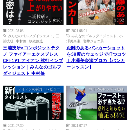
4:18
15:32
2021.08.03
2021.08.01
みんなのゴルフダイジェスト
,
三
みんなのゴルフダイジェスト
,
小
浦技研
,
中村修
,
軟鉄鍛造
澤美奈瀬
,
岩井ジョニ男
三浦技研×コンポジットテク
距離のあるバンカーショット
ノ ファイアーエクスプレス
を58度のウェッジで打つコツ
CFI-191 アイアン 試打インプ
｜小澤美奈瀬プロの【バンカ
レッション｜みんなのゴルフ
ーレッスン】
ダイジェスト 中村修
アイアンの試打・レビュー
ゴルフのレッスン動画
7:56
8:31
2021.07.30
2021.07.27