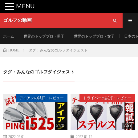
MENU
ゴルフの動画
ホーム
世界のトッププロ・男子
世界のトッププロ・女子
日本の
HOME
タグ：みんなのゴルフダイジェスト
タグ：みんなのゴルフダイジェスト
アイアンの試打・レビュー
ドライバーの試打・レビュー
5:20
7:59
2022.02.01
2022.01.12