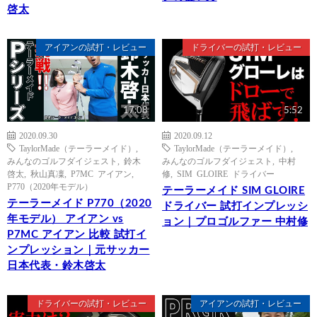
啓太
アイアンの試打・レビュー
ドライバーの試打・レビュー
17:08
5:52
2020.09.30
2020.09.12
TaylorMade（テーラーメイド）
,
TaylorMade（テーラーメイド）
,
みんなのゴルフダイジェスト
,
鈴木
みんなのゴルフダイジェスト
,
中村
啓太
,
秋山真凜
,
P7MC アイアン
,
修
,
SIM GLOIRE ドライバー
P770（2020年モデル）
テーラーメイド SIM GLOIRE
テーラーメイド P770（2020
ドライバー 試打インプレッシ
年モデル） アイアン vs
ョン｜プロゴルファー 中村修
P7MC アイアン 比較 試打イ
ンプレッション｜元サッカー
日本代表・鈴木啓太
ドライバーの試打・レビュー
アイアンの試打・レビュー