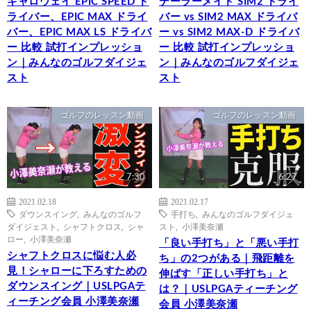
キャロウェイ EPIC SPEED ド
テーラーメイド SIM2 ドライ
ライバー、EPIC MAX ドライ
バー vs SIM2 MAX ドライバ
バー、EPIC MAX LS ドライバ
ー vs SIM2 MAX-D ドライバ
ー 比較 試打インプレッショ
ー 比較 試打インプレッショ
ン｜みんなのゴルフダイジェ
ン｜みんなのゴルフダイジェ
スト
スト
ゴルフのレッスン動画
ゴルフのレッスン動画
7:30
6:27
2021.02.18
2021.02.17
ダウンスイング
,
みんなのゴルフ
手打ち
,
みんなのゴルフダイジェ
ダイジェスト
,
シャフトクロス
,
シャ
スト
,
小澤美奈瀬
ロー
,
小澤美奈瀬
「良い手打ち」と「悪い手打
シャフトクロスに悩む人必
ち」の2つがある｜飛距離を
見！シャローに下ろすための
伸ばす「正しい手打ち」と
ダウンスイング｜USLPGAテ
は？｜USLPGAティーチング
ィーチング会員 小澤美奈瀬
会員 小澤美奈瀬