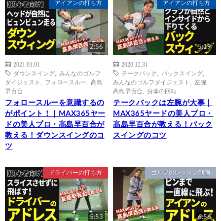
アイアンの打ち方
アイアンの打ち方
2:56
5:19
2021.01.01
2020.12.31
ダウンスイング
,
みんなのゴルフ
テークバック
,
バックスイング
,
ダイジェスト
,
フォロースルー
,
高島
みんなのゴルフダイジェスト
,
左腕
,
早百合
高島早百合
,
身体の回転
フォロースルーを意識するの
テークバックは左腕が大事｜
がポイント！｜MAX365ヤー
MAX365ヤードの美人プロ・
ドの美人プロ・高島早百合が
高島早百合が教える！バック
教える！ダウンスイングのコ
スイングのコツ
ツ
ドライバーの打ち方
ゴルフのレッスン動画
5:53
6:56