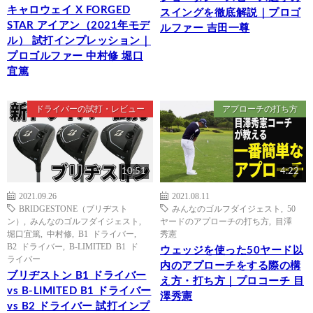
キャロウェイ X FORGED
スイングを徹底解説｜プロゴ
STAR アイアン（2021年モデ
ルファー 吉田一尊
ル） 試打インプレッション｜
プロゴルファー 中村修 堀口
宜篤
ドライバーの試打・レビュー
アプローチの打ち方
10:51
4:22
2021.09.26
2021.08.11
BRIDGESTONE（ブリヂスト
みんなのゴルフダイジェスト
,
50
ン）
,
みんなのゴルフダイジェスト
,
ヤードのアプローチの打ち方
,
目澤
堀口宜篤
,
中村修
,
B1 ドライバー
,
秀憲
B2 ドライバー
,
B-LIMITED B1 ド
ウェッジを使った50ヤード以
ライバー
内のアプローチをする際の構
ブリヂストン B1 ドライバー
え方・打ち方｜プロコーチ 目
vs B-LIMITED B1 ドライバー
澤秀憲
vs B2 ドライバー 試打インプ