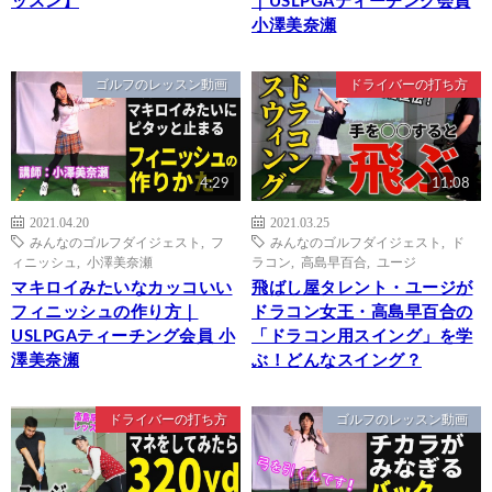
ッスン】
｜USLPGAティーチング会員
小澤美奈瀬
ゴルフのレッスン動画
ドライバーの打ち方
4:29
11:08
2021.04.20
2021.03.25
みんなのゴルフダイジェスト
,
フ
みんなのゴルフダイジェスト
,
ド
ィニッシュ
,
小澤美奈瀬
ラコン
,
高島早百合
,
ユージ
マキロイみたいなカッコいい
飛ばし屋タレント・ユージが
フィニッシュの作り方｜
ドラコン女王・高島早百合の
USLPGAティーチング会員 小
「ドラコン用スイング」を学
澤美奈瀬
ぶ！どんなスイング？
ドライバーの打ち方
ゴルフのレッスン動画