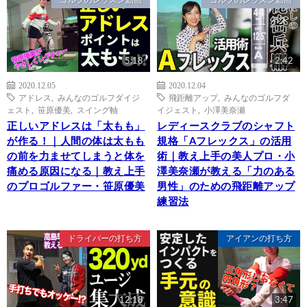
5:18
2:42
2020.12.05
2020.12.04
アドレス
,
みんなのゴルフダイジ
飛距離アップ
,
みんなのゴルフダ
ェスト
,
笹原優美
,
スイング軸
イジェスト
,
小澤美奈瀬
正しいアドレスは「太もも」
レディースクラブのシャフト
が作る！｜人間の体は太もも
規格「Aフレックス」の活用
の前を力ませてしまうと体を
術｜教え上手の美人プロ・小
痛める原因になる｜教え上手
澤美奈瀬が教える「力のある
のプロゴルファー・笹原優美
男性」のための飛距離アップ
練習法
ドライバーの打ち方
アイアンの打ち方
12:18
3:47