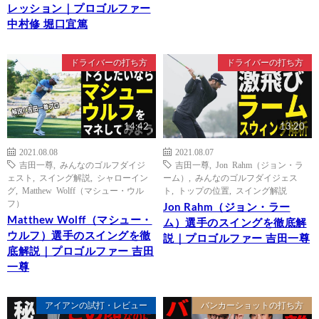
レッション｜プロゴルファー
中村修 堀口宜篤
ドライバーの打ち方
ドライバーの打ち方
14:42
13:20
2021.08.08
2021.08.07
吉田一尊
,
みんなのゴルフダイジ
吉田一尊
,
Jon Rahm（ジョン・ラ
ェスト
,
スイング解説
,
シャローイン
ーム）
,
みんなのゴルフダイジェス
グ
,
Matthew Wolff（マシュー・ウル
ト
,
トップの位置
,
スイング解説
フ）
Jon Rahm（ジョン・ラー
Matthew Wolff（マシュー・
ム）選手のスイングを徹底解
ウルフ）選手のスイングを徹
説｜プロゴルファー 吉田一尊
底解説｜プロゴルファー 吉田
一尊
アイアンの試打・レビュー
バンカーショットの打ち方