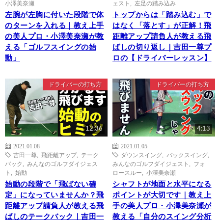
小澤美奈瀬
ェスト
,
左足の踏み込み
左腕が左胸に付いた段階で体
トップからは「踏み込む」で
のターンを入れる｜教え上手
はなく「落とす」が正解！飛
の美人プロ・小澤美奈瀬が教
距離アップ請負人が教える飛
える「ゴルフスイングの始
ばしの切り返し｜吉田一尊プ
動」
ロの【ドライバーレッスン】
ドライバーの打ち方
ドライバーの打ち方
12:36
4:13
2021.01.08
2021.01.05
吉田一尊
,
飛距離アップ
,
テーク
ダウンスイング
,
バックスイング
,
バック
,
みんなのゴルフダイジェス
みんなのゴルフダイジェスト
,
フォ
ト
,
始動
ロースルー
,
小澤美奈瀬
始動の段階で「飛ばない確
シャフトが地面と水平になる
定」になっていませんか？飛
ポイントが大切です｜教え上
距離アップ請負人が教える飛
手の美人プロ・小澤美奈瀬が
ばしのテークバック｜吉田一
教える「自分のスイング分析