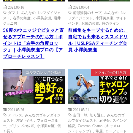
2021.06.16
2021.06.04
ダフリ
,
みんなのゴルフダイジェ
前傾姿勢のキープ
,
みんなのゴル
スト
,
右手の角度
,
小澤美奈瀬
,
岩井
フダイジェスト
,
小澤美奈瀬
,
サイド
ジョニ男
ベンド
,
お尻の位置
,
肩のライン
58度のウェッジでピタッと寄
前傾角をキープするための、
せるアプローチの打ち方｜ポ
自宅でも出来るオススメドリ
イントは「右手の角度ロッ
ル｜USLPGAティーチング会
ク」｜小澤美奈瀬プロの【ア
員 小澤美奈瀬
プローチレッスン】
ゴルフのレッスン動画
ドライバーの打ち方
9:10
13:08
2021.05.26
2021.05.21
アドレス
,
みんなのゴルフダイジ
吉田一尊
,
切り返し
,
みんなのゴ
ェスト
,
左足下がり
,
フォロースル
ルフダイジェスト
,
肩甲骨
,
スイング
ー
,
グリップの位置
,
小澤美奈瀬
,
低
解説
,
Cameron Champ（キャメロ
く長く
ン・チャンプ）
,
掌屈
,
ローフェード