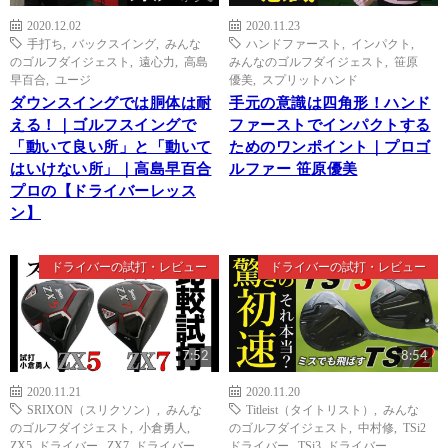
2020.12.02
2020.11.23
手打ち
,
バックスイング
,
みんな
ハンドファースト
,
インパクト
,
のゴルフダイジェスト
,
遠心力
,
高島
みんなのゴルフダイジェスト
,
笹原
早百合
,
ユージ
優美
,
スプリットハンド
ダウンスイングでは胴体は耐
手元の意識は四角形！ハンド
える！｜ゴルフスイングで
ファーストでインパクトする
「動いて良い所」と「動いて
ためのワンポイント｜プロゴ
はいけない所」｜高島早百合
ルファー 笹原優美
プロの【ドライバーレッス
ン】
ドライバーの試打・レビュー
ドライバーの試打・レビュー
7:52
8:54
2020.11.21
2020.11.20
SRIXON（スリクソン）
,
みんな
Titleist（タイトリスト）
,
みんな
のゴルフダイジェスト
,
小倉勇人
,
のゴルフダイジェスト
,
中村修
,
TSi2
ZX5 ドライバー
,
ZX7 ドライバー
ドライバー
,
TSi3 ドライバー