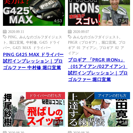
4:53
7:54
2020.09.11
2020.09.07
PING
,
みんなのゴルフダイジェス
みんなのゴルフダイジェスト
,
ト
,
堀口宜篤
,
中村修
,
G425 ドライ
PRGR（プロギア）
,
堀口宜篤
,
プロ
バー
,
G425 MAX ドライバー
ギア 01 アイアン
,
プロギア 02 ア
イアン
PING G425 MAX ドライバー
プロギア 「PRGR IRONs」
試打インプレッション｜プロ
（01アイアン/02アイアン）
ゴルファー 中村修 堀口宜篤
試打インプレッション｜プロ
ゴルファー 堀口宜篤
ドライバーの打ち方
アイアンの打ち方
3:15
4:18
2020.08.30
2020.08.29