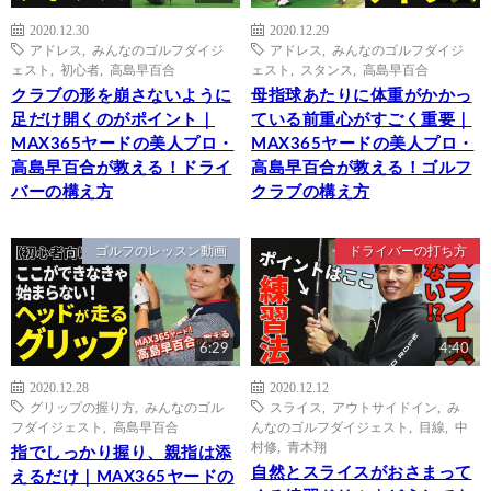
2020.12.30
2020.12.29
アドレス
,
みんなのゴルフダイジ
アドレス
,
みんなのゴルフダイジ
ェスト
,
初心者
,
高島早百合
ェスト
,
スタンス
,
高島早百合
クラブの形を崩さないように
母指球あたりに体重がかかっ
足だけ開くのがポイント｜
ている前重心がすごく重要｜
MAX365ヤードの美人プロ・
MAX365ヤードの美人プロ・
高島早百合が教える！ドライ
高島早百合が教える！ゴルフ
バーの構え方
クラブの構え方
ゴルフのレッスン動画
ドライバーの打ち方
6:29
4:40
2020.12.28
2020.12.12
グリップの握り方
,
みんなのゴル
スライス
,
アウトサイドイン
,
み
フダイジェスト
,
高島早百合
んなのゴルフダイジェスト
,
目線
,
中
村修
,
青木翔
指でしっかり握り、親指は添
自然とスライスがおさまって
えるだけ｜MAX365ヤードの