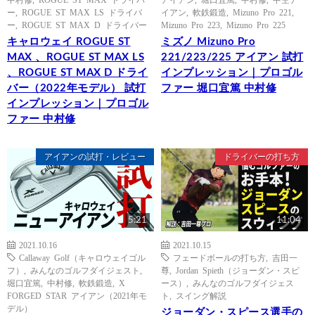
ー
,
ROGUE ST MAX LS ドライバ
イアン
,
軟鉄鍛造
,
Mizuno Pro 221
,
ー
,
ROGUE ST MAX D ドライバー
Mizuno Pro 223
,
Mizuno Pro 225
キャロウェイ ROGUE ST
ミズノ Mizuno Pro
MAX 、ROGUE ST MAX LS
221/223/225 アイアン 試打
、ROGUE ST MAX D ドライ
インプレッション｜プロゴル
バー（2022年モデル） 試打
ファー 堀口宜篤 中村修
インプレッション｜プロゴル
ファー 中村修
アイアンの試打・レビュー
ドライバーの打ち方
5:21
11:04
2021.10.16
2021.10.15
Callaway Golf（キャロウェイゴル
フェードボールの打ち方
,
吉田一
フ）
,
みんなのゴルフダイジェスト
,
尊
,
Jordan Spieth（ジョーダン・スピ
堀口宜篤
,
中村修
,
軟鉄鍛造
,
X
ース）
,
みんなのゴルフダイジェス
FORGED STAR アイアン（2021年モ
ト
,
スイング解説
デル）
ジョーダン・スピース選手の