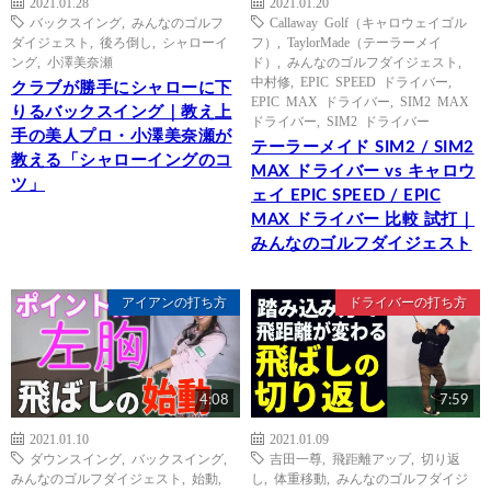
2021.01.28
2021.01.20
バックスイング
,
みんなのゴルフ
Callaway Golf（キャロウェイゴル
ダイジェスト
,
後ろ倒し
,
シャローイ
フ）
,
TaylorMade（テーラーメイ
ング
,
小澤美奈瀬
ド）
,
みんなのゴルフダイジェスト
,
中村修
,
EPIC SPEED ドライバー
,
クラブが勝手にシャローに下
EPIC MAX ドライバー
,
SIM2 MAX
りるバックスイング｜教え上
ドライバー
,
SIM2 ドライバー
手の美人プロ・小澤美奈瀬が
テーラーメイド SIM2 / SIM2
教える「シャローイングのコ
MAX ドライバー vs キャロウ
ツ」
ェイ EPIC SPEED / EPIC
MAX ドライバー 比較 試打｜
みんなのゴルフダイジェスト
アイアンの打ち方
ドライバーの打ち方
4:08
7:59
2021.01.10
2021.01.09
ダウンスイング
,
バックスイング
,
吉田一尊
,
飛距離アップ
,
切り返
みんなのゴルフダイジェスト
,
始動
,
し
,
体重移動
,
みんなのゴルフダイジ