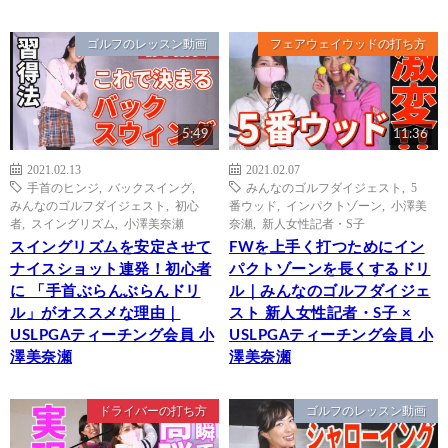
ゴルフのレッスン動画
フェアウェイウッドの打ち方
5:49
11:36
2021.02.13
2021.02.07
手首のヒンジ
,
バックスイング
,
みんなのゴルフダイジェスト
,
5
みんなのゴルフダイジェスト
,
初心
番ウッド
,
インパクトゾーン
,
小澤美
者
,
スイングリズム
,
小澤美奈瀬
奈瀬
,
新人女性記者・S子
スイングリズムを安定させて
FWを上手く打つためにイン
ナイスショット連発！初心者
パクトゾーンを長くするドリ
に 「手首ぶらんぶらんドリ
ル｜みんなのゴルフダイジェ
ル」がオススメな理由｜
スト 新人女性記者・S子 ×
USLPGAティーチング会員 小
USLPGAティーチング会員 小
澤美奈瀬
澤美奈瀬
ドライバーの打ち方
ゴルフのレッスン動画