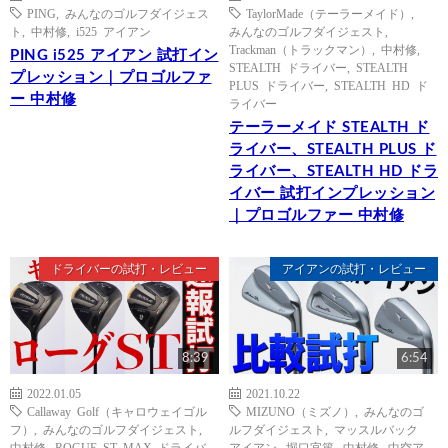
PING
,
みんなのゴルフダイジェス
TaylorMade（テーラーメイド）
,
ト
,
中村修
,
i525 アイアン
みんなのゴルフダイジェスト
,
Trackman（トラックマン）
,
中村修
,
PING i525 アイアン 試打イン
STEALTH ドライバー
,
STEALTH
プレッション｜プロゴルファ
PLUS ドライバー
,
STEALTH HD ド
ー 中村修
ライバー
テーラーメイド STEALTH ド
ライバー、STEALTH PLUS ド
ライバー、STEALTH HD ドラ
イバー 試打インプレッション
｜プロゴルファー 中村修
ドライバーの試打・レビュー
アイアンの試打・レビュー
8:39
6:54
2022.01.05
2021.10.22
Callaway Golf（キャロウェイゴル
MIZUNO（ミズノ）
,
みんなのゴ
フ）
,
みんなのゴルフダイジェスト
,
ルフダイジェスト
,
マッスルバック
中村修
,
ROGUE ST MAX ドライバ
アイアン
,
堀口宜篤
,
中村修
,
中空ア