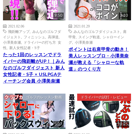
9:50
3:10
2021.02.06
2021.01.29
飛距離アップ
,
みんなのゴルフダ
みんなのゴルフダイジェスト
,
肩
イジェスト
,
フィニッシュ
,
高弾道
,
甲骨
,
スイング軌道
,
シャローイン
小澤美奈瀬
,
ドライバーの打ち方 女
グ
,
小澤美奈瀬
性
,
新人女性記者・S子
ポイントは右肩甲骨の動き！
たった1回のレッスンでドラ
美人レッスンプロ・小澤美奈
イバーの飛距離がUP！｜みん
瀬が教える「シャローな軌
なのゴルフダイジェスト 新人
道」のつくり方
女性記者・S子 × USLPGAテ
ィーチング会員 小澤美奈瀬
ゴルフのレッスン動画
ドライバーの試打・レビュー
5:17
13:25