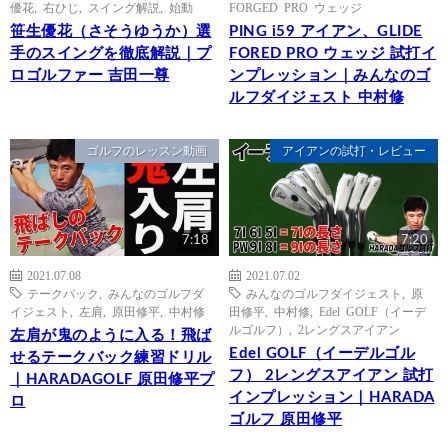
優花
,
右ひじ
,
スイング解説
,
始動
FORGED PRO ウェッジ
笹生優花（さそうゆうか）選
PING i59 アイアン、GLIDE
手のスイングを徹底解説｜プ
FORED PRO ウェッジ 試打イ
ロゴルファー 吉田一尊
ンプレッション｜みんなのゴ
ルフダイジェスト 中村修
ゴルフのレッスン動画
アイアンの試打・レビュー
7:18
7:20
2021.07.08
2021.07.02
テークバック
,
みんなのゴルフダ
みんなのゴルフダイジェスト
,
原
イジェスト
,
左肩
,
原田修平
,
中村修
田修平
,
中村修
,
Edel GOLF（イーデ
ルゴルフ）
,
2レングスアイアン
左肩が鬼のように入る！飛ば
Edel GOLF（イーデルゴル
せるテークバック練習ドリル
フ） 2レングスアイアン 試打
｜HARADAGOLF 原田修平プ
インプレッション｜HARADA
ロ
ゴルフ 原田修平