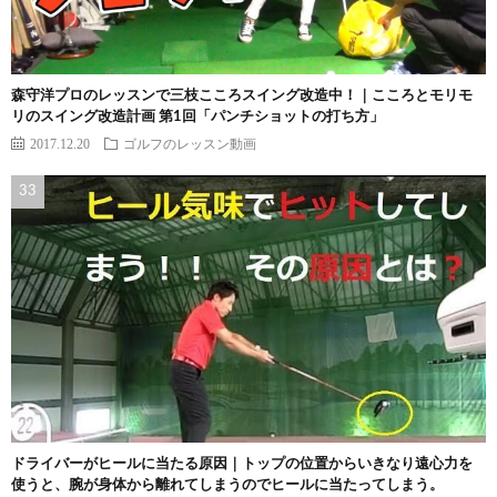
森守洋プロのレッスンで三枝こころスイング改造中！｜こころとモリモ
リのスイング改造計画 第1回「パンチショットの打ち方」
2017.12.20
ゴルフのレッスン動画
ドライバーがヒールに当たる原因｜トップの位置からいきなり遠心力を
使うと、腕が身体から離れてしまうのでヒールに当たってしまう。