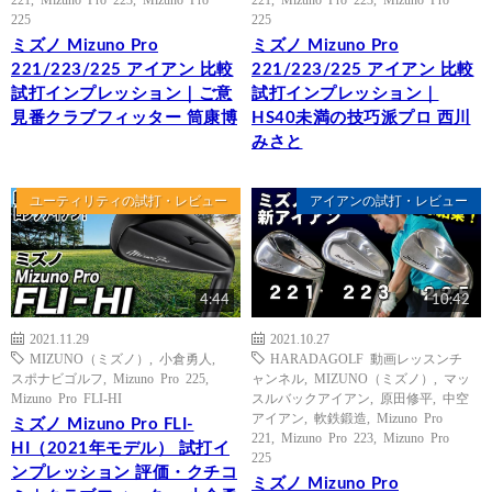
225
225
ミズノ Mizuno Pro
ミズノ Mizuno Pro
221/223/225 アイアン 比較
221/223/225 アイアン 比較
試打インプレッション｜ご意
試打インプレッション｜
見番クラブフィッター 筒康博
HS40未満の技巧派プロ 西川
みさと
ユーティリティの試打・レビュー
アイアンの試打・レビュー
4:44
10:42
2021.11.29
2021.10.27
MIZUNO（ミズノ）
,
小倉勇人
,
HARADAGOLF 動画レッスンチ
スポナビゴルフ
,
Mizuno Pro 225
,
ャンネル
,
MIZUNO（ミズノ）
,
マッ
Mizuno Pro FLI-HI
スルバックアイアン
,
原田修平
,
中空
アイアン
,
軟鉄鍛造
,
Mizuno Pro
ミズノ Mizuno Pro FLI-
221
,
Mizuno Pro 223
,
Mizuno Pro
HI（2021年モデル） 試打イ
225
ンプレッション 評価・クチコ
ミズノ Mizuno Pro