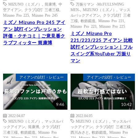
MIZUNO（ミズノ）
,
筒康博
,
中
万振りマン -Mr.FULLSWING
空アイアン
,
クラブ試打 三者三様
,
MEN-
,
MIZUNO（ミズノ）
,
マッス
Mizuno Pro 225
,
Mizuno Pro 245
ルバックアイアン
,
クラブ試打 三者
三様
,
軟鉄鍛造
,
Mizuno Pro 221
,
ミズノ Mizuno Pro 245 アイ
Mizuno Pro 223
,
Mizuno Pro 225
アン 試打インプレッション
ミズノ Mizuno Pro
評価・クチコミ｜ご意見番ク
221/223/225 アイアン 比較
ラブフィッター 筒康博
試打インプレッション｜フル
スイング系YouTuber 万振り
マン
アイアンの試打・レビュー
アイアンの試打・レビュー
9:46
10:42
2022.04.07
2022.04.05
MIZUNO（ミズノ）
,
マッスルバ
MIZUNO（ミズノ）
,
マッスルバ
ックアイアン
,
筒康博
,
クラブ試打
ックアイアン
,
クラブ試打 三者三様
,
三者三様
,
軟鉄鍛造
,
Mizuno Pro
西川みさと
,
軟鉄鍛造
,
Mizuno Pro
221
,
Mizuno Pro 223
,
Mizuno Pro
221
,
Mizuno Pro 223
,
Mizuno Pro