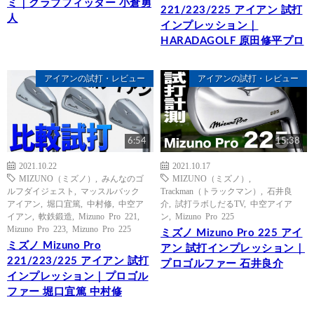
ミ｜クラブフィッター 小倉勇
221/223/225 アイアン 試打
人
インプレッション｜
HARADAGOLF 原田修平プロ
アイアンの試打・レビュー
アイアンの試打・レビュー
6:54
15:38
2021.10.22
2021.10.17
MIZUNO（ミズノ）
,
みんなのゴ
MIZUNO（ミズノ）
,
ルフダイジェスト
,
マッスルバック
Trackman（トラックマン）
,
石井良
アイアン
,
堀口宜篤
,
中村修
,
中空ア
介
,
試打ラボしだるTV
,
中空アイア
イアン
,
軟鉄鍛造
,
Mizuno Pro 221
,
ン
,
Mizuno Pro 225
Mizuno Pro 223
,
Mizuno Pro 225
ミズノ Mizuno Pro 225 アイ
ミズノ Mizuno Pro
アン 試打インプレッション｜
221/223/225 アイアン 試打
プロゴルファー 石井良介
インプレッション｜プロゴル
ファー 堀口宜篤 中村修