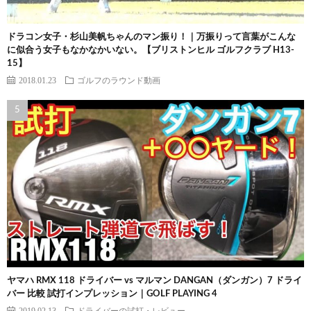
ドラコン女子・杉山美帆ちゃんのマン振り！｜万振りって言葉がこんな
に似合う女子もなかなかいない。【ブリストンヒル ゴルフクラブ H13-
15】
2018.01.23
ゴルフのラウンド動画
ヤマハ RMX 118 ドライバー vs マルマン DANGAN（ダンガン）7 ドライ
バー 比較 試打インプレッション｜GOLF PLAYING 4
2019.02.13
ドライバーの試打・レビュー