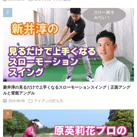
新井淳の見るだけで上手くなるスローモーションスイング｜正面アング
ルと背面アングル
2016.06.06
アイアンの打ち方