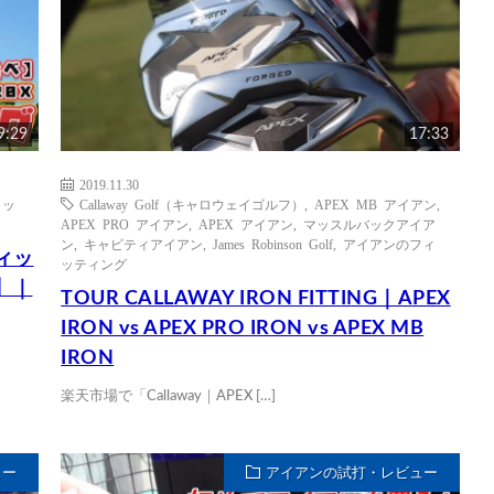
9:29
17:33
2019.11.30
ミッ
Callaway Golf（キャロウェイゴルフ）
,
APEX MB アイアン
,
APEX PRO アイアン
,
APEX アイアン
,
マッスルバックアイア
ン
,
キャビティアイアン
,
James Robinson Golf
,
アイアンのフィ
ィッ
ッティング
】｜
TOUR CALLAWAY IRON FITTING｜APEX
IRON vs APEX PRO IRON vs APEX MB
IRON
楽天市場で「Callaway｜APEX […]
ュー
アイアンの試打・レビュー