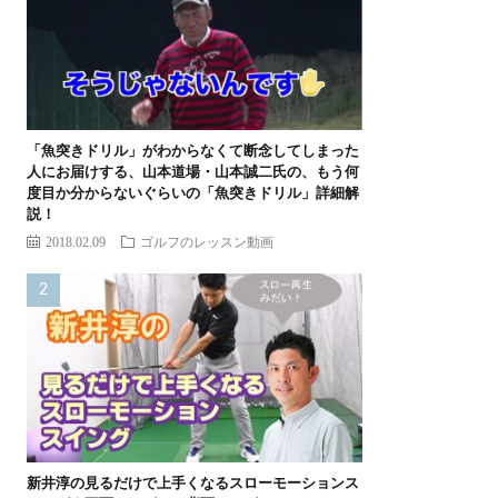
「魚突きドリル」がわからなくて断念してしまった
人にお届けする、山本道場・山本誠二氏の、もう何
度目か分からないぐらいの「魚突きドリル」詳細解
説！
2018.02.09
ゴルフのレッスン動画
新井淳の見るだけで上手くなるスローモーションス