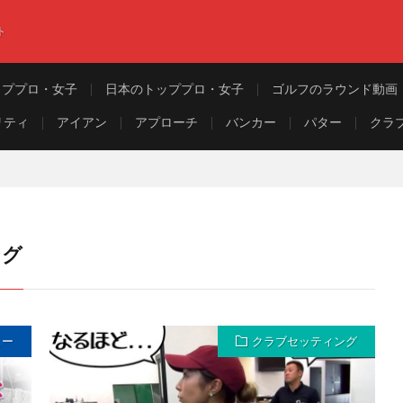
ト
ッププロ・女子
日本のトッププロ・女子
ゴルフのラウンド動画
リティ
アイアン
アプローチ
バンカー
パター
クラ
ング
ュー
クラブセッティング