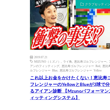
クラブセッティ
2
2019.07.21
MIZUNO（ミズノ）
,
ライ角
,
恵比寿ゴルフレンジャー
,
アンのフィッティング
,
恵比寿ゴルフレンジャー Red
,
恵比
ルフレンジャー Blue
,
恵比寿ゴルフレンジャー Yellow
これ以上お金をかけたくない！恵比寿
フレンジャーのYellowとBlueが3球で
るアイアン診断 【Mzunoパフォーマン
ィッティングシステム】