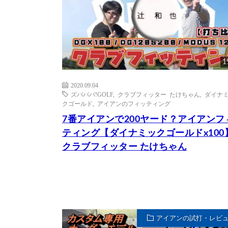
1
2020.09.04
ズバババ!GOLF
,
クラブフィッター たけちゃん
,
ダイナ
クゴールド
,
アイアンのフィッティング
7番アイアンで200ヤード？アイアンフ
ティング【ダイナミックゴールドx100
クラブフィッター たけちゃん
アイアンの試打・レビ