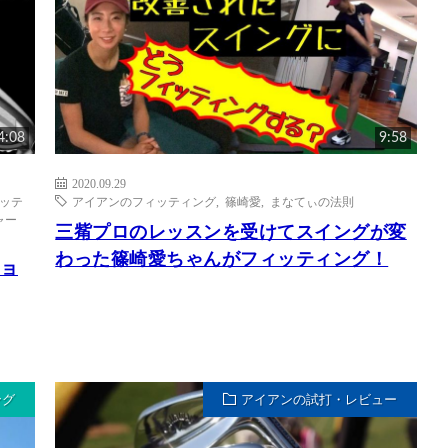
4:08
9:58
2020.09.29
ッテ
アイアンのフィッティング
,
篠崎愛
,
まなてぃの法則
ャー
三觜プロのレッスンを受けてスイングが変
わった篠崎愛ちゃんがフィッティング！
ショ
ング
アイアンの試打・レビュー