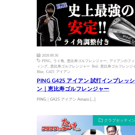
1
2020.09.30
PING
,
ライ角
,
恵比寿ゴルフレンジャー
,
アイアンのフィ
ィング
,
恵比寿ゴルフレンジャー Red
,
恵比寿ゴルフレンジ
Blue
,
G425 アイアン
PING G425 アイアン 試打インプレッ
ン｜恵比寿ゴルフレンジャー
PING｜G425 アイアン Amazo […]
クラブセッティ