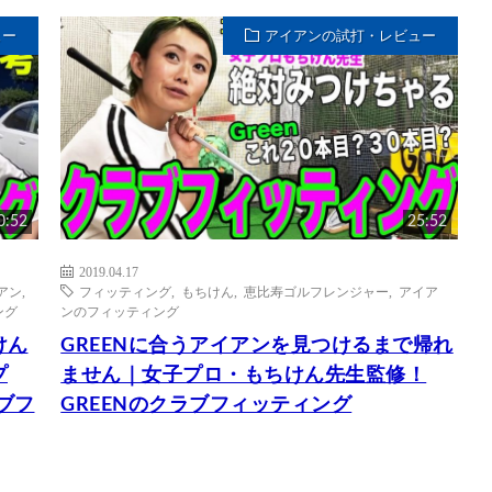
ュー
アイアンの試打・レビュー
0:52
25:52
2019.04.17
イアン
,
フィッティング
,
もちけん
,
恵比寿ゴルフレンジャー
,
アイア
ング
ンのフィッティング
けん
GREENに合うアイアンを見つけるまで帰れ
プ
ません｜女子プロ・もちけん先生監修！
ブフ
GREENのクラブフィッティング