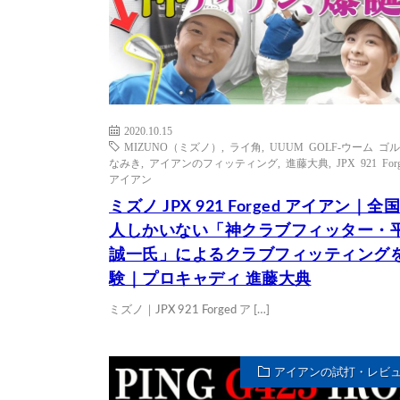
2020.10.15
MIZUNO（ミズノ）
,
ライ角
,
UUUM GOLF-ウーム ゴル
なみき
,
アイアンのフィッティング
,
進藤大典
,
JPX 921 For
アイアン
ミズノ JPX 921 Forged アイアン｜全
人しかいない「神クラブフィッター・
誠一氏」によるクラブフィッティング
験｜プロキャディ 進藤大典
ミズノ｜JPX 921 Forged ア […]
アイアンの試打・レビ