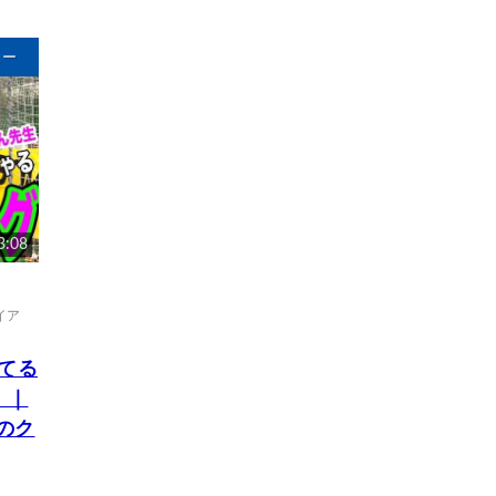
ュー
3:08
イア
ってる
！｜
のク