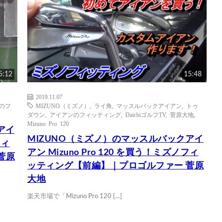
5:12
15:48
2019.11.07
のフ
MIZUNO（ミズノ）
,
ライ角
,
マッスルバックアイアン
,
トゥ
ダウン
,
アイアンのフィッティング
,
DaichiゴルフTV
,
菅原大地
,
Mizuno Pro 120
アイ
MIZUNO（ミズノ）のマッスルバックアイ
フィ
アン Mizuno Pro 120 を買う！ミズノフィ
菅原
ッティング【前編】｜プロゴルファー 菅原
大地
楽天市場で「Mizuno Pro 120 […]