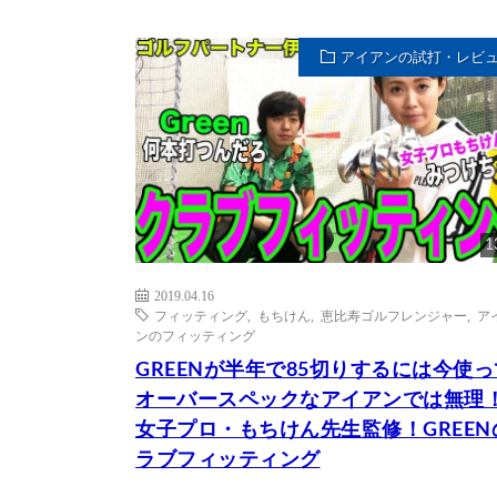
アイアンの試打・レビ
1
2019.04.16
フィッティング
,
もちけん
,
恵比寿ゴルフレンジャー
,
ア
ンのフィッティング
GREENが半年で85切りするには今使
オーバースペックなアイアンでは無理
女子プロ・もちけん先生監修！GREEN
ラブフィッティング