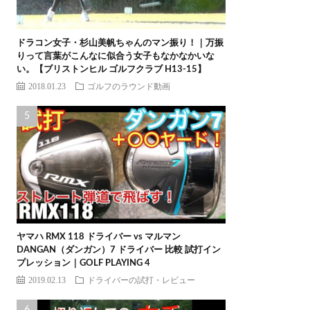
ドラコン女子・杉山美帆ちゃんのマン振り！｜万振
りって言葉がこんなに似合う女子もなかなかいな
い。【ブリストンヒル ゴルフクラブ H13-15】
2018.01.23
ゴルフのラウンド動画
ヤマハ RMX 118 ドライバー vs マルマン
DANGAN（ダンガン）7 ドライバー 比較 試打イン
プレッション｜GOLF PLAYING 4
2019.02.13
ドライバーの試打・レビュー