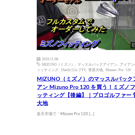
1
2019.11.08
MIZUNO（ミズノ）
,
マッスルバックアイアン
,
アイアン
ィッティング
,
DaichiゴルフTV
,
菅原大地
,
Mizuno Pro 120
MIZUNO（ミズノ）のマッスルバック
アン Mizuno Pro 120 を買う！ミズノ
ッティング【後編】｜プロゴルファー 
大地
楽天市場で「Mizuno Pro 120 […]