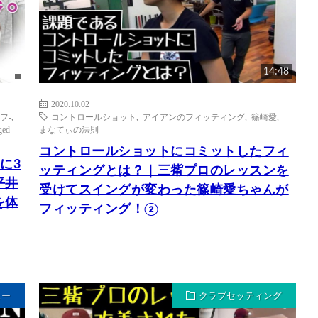
14:48
2020.10.02
フ-
,
コントロールショット
,
アイアンのフィッティング
,
篠崎愛
,
ged
まなてぃの法則
コントロールショットにコミットしたフィ
国に3
ッティングとは？｜三觜プロのレッスンを
平井
受けてスイングが変わった篠崎愛ちゃんが
を体
フィッティング！②
ュー
クラブセッティング