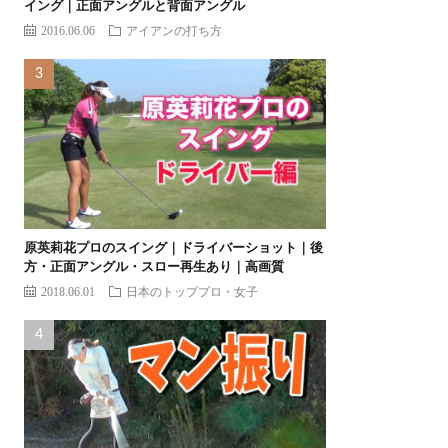
イング｜正面アングルと背面アングル
2016.06.06
アイアンの打ち方
原英莉花プロのスイング｜ドライバーショット｜後
方・正面アングル・スロー再生あり｜高画質
2018.06.01
日本のトッププロ・女子