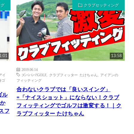
ング
クラブセッティング
1:01
13:58
2019.06.14
アイ
ズバババ!GOLF
,
クラブフィッター たけちゃん
,
アイアンの
寿ゴ
フィッティング
合わないクラブでは「良いスイング」
ゴル
=「ナイスショット」にならない！クラブ
分か
フィッティングでゴルフは激変する！｜ク
スフ
ラブフィッター たけちゃん