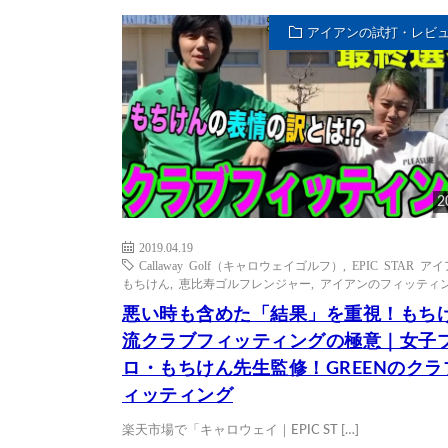
アイアンの試打・レビ
2
2019.04.19
Callaway Golf（キャロウェイゴルフ）
,
EPIC STAR ア
もちけん
,
恵比寿ゴルフレンジャー
,
アイアンのフィッティ
悪い時も含めた「結果」を重視！もち
流クラブフィッティングの極意｜女子
ロ・もちけん先生監修！GREENのクラ
ィッティング
楽天市場で「キャロウェイ｜EPIC ST […]