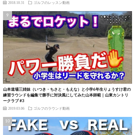
2018.10.31
ゴルフのレッスン動画
山本道場三姉妹（いつき・ちさと・もえな）と小学6年生りょうすけ君の
練習ラウンドを編集で勝手に対決風にしてみた山本師範｜山東カントリ
ークラブ #3
2019.03.06
ゴルフのラウンド動画