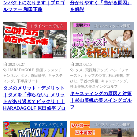
ンパクトになります｜プロゴ
分かりやすく「曲がる原因」
ルファー 和田正義
を解説
ドライバーの打ち方
ゴルフのレッスン動画
10:33
10:38
2021.06.27
2021.06.15
HARADAGOLF 動画レッスンチ
タメ
,
飛距離アップ
,
ハンドファ
ャンネル
,
タメ
,
原田修平
,
キャステ
ースト
,
トップの位置
,
杉山美帆
,
右
ィング
,
下半身リード
ひじ
,
手首の角度
,
キャスティング
,
杉山美帆の美スイングゴルフ
タメのメリット・デメリット
キャスティングの原因と対策
｜タメを「作らない」メリッ
｜杉山美帆の美スイングゴル
トがあり過ぎてビックリ！｜
フ
HARADAGOLF 原田修平プロ
アイアンの打ち方
ゴルフのレッスン動画