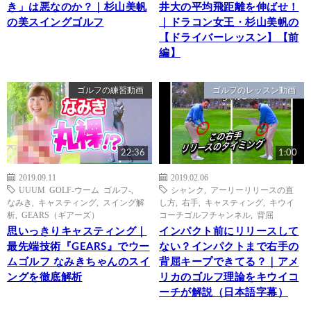
き」は悪なのか？｜杉山美帆
井大の平均飛距離を伸ばせ！
の美スイングゴルフ
｜ドラコン女王・杉山美帆の
【ドライバーレッスン】【前
編】
ゴルフの練習動画
ゴルフのレッスン動画
22:36
1:00
2019.09.11
2019.02.06
UUUM GOLF-ウーム ゴルフ-
,
シャンク
,
アーリーリリースの直
なみき
,
キャスティング
,
スイング解
し方
,
右手
,
キャスティング
,
キウイ
析
,
GEARS（ギアーズ）
コーチゴルフチャンネル
,
背屈
思いっきりキャスティング｜
インパクト前にリリースして
最先端技術『GEARS』でウー
ない？インパクトまで右手の
ムゴルフ なみきちゃんのスイ
背屈キープできてる？｜アメ
ングを徹底解析
リカのゴルフ理論をキウイコ
ーチが解説（日本語字幕）