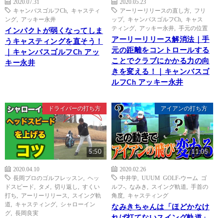
2020.07.31
2020.05.23
キャンバスゴルフCh
,
キャスティ
アーリーリリースの直し方
,
フリ
ング
,
アッキー永井
ップ
,
キャンバスゴルフCh
,
キャス
ティング
,
アッキー永井
,
手元の位置
インパクトが弱くなってしま
アーリーリリース解消法｜手
うキャスティングを直そう！
元の距離をコントロールする
｜キャンバスゴルフCh アッ
ことでクラブにかかる力の向
キー永井
きを変える！｜キャンバスゴ
ルフCh アッキー永井
ドライバーの打ち方
アイアンの打ち方
5:50
11:05
2020.04.10
2020.02.26
長岡プロのゴルフレッスン
,
ヘッ
中井学
,
UUUM GOLF-ウーム ゴ
ドスピード
,
タメ
,
切り返し
,
すくい
ルフ-
,
なみき
,
スイング軌道
,
手首の
打ち
,
アーリーリリース
,
スイング軌
角度
,
キャスティング
道
,
キャスティング
,
シャローイン
なみきちゃんは「ほどかなけ
グ
,
長岡良実
れば打てないスイング軌道」