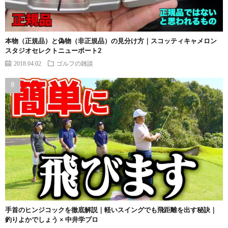
本物（正規品）と偽物（非正規品）の見分け方｜スコッティキャメロン
スタジオセレクトニューポート2
2018.04.02
ゴルフの雑談
手首のヒンジコックを徹底解説｜軽いスイングでも飛距離を出す秘訣｜
釣りよかでしょう × 中井学プロ