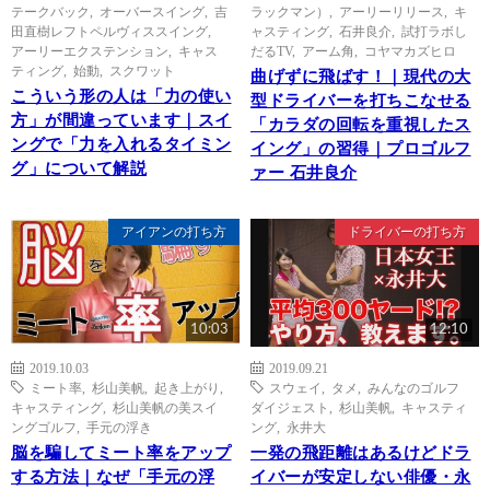
テークバック
,
オーバースイング
,
吉
ラックマン）
,
アーリーリリース
,
キ
田直樹レフトペルヴィススイング
,
ャスティング
,
石井良介
,
試打ラボし
アーリーエクステンション
,
キャス
だるTV
,
アーム角
,
コヤマカズヒロ
ティング
,
始動
,
スクワット
曲げずに飛ばす！｜現代の大
こういう形の人は「力の使い
型ドライバーを打ちこなせる
方」が間違っています｜スイ
「カラダの回転を重視したス
ングで「力を入れるタイミン
イング」の習得｜プロゴルフ
グ」について解説
ァー 石井良介
アイアンの打ち方
ドライバーの打ち方
10:03
12:10
2019.10.03
2019.09.21
ミート率
,
杉山美帆
,
起き上がり
,
スウェイ
,
タメ
,
みんなのゴルフ
キャスティング
,
杉山美帆の美スイ
ダイジェスト
,
杉山美帆
,
キャスティ
ングゴルフ
,
手元の浮き
ング
,
永井大
脳を騙してミート率をアップ
一発の飛距離はあるけどドラ
する方法｜なぜ「手元の浮
イバーが安定しない俳優・永