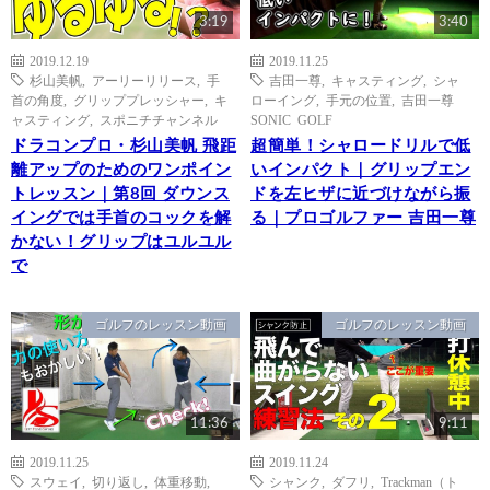
3:19
3:40
2019.12.19
2019.11.25
杉山美帆
,
アーリーリリース
,
手
吉田一尊
,
キャスティング
,
シャ
首の角度
,
グリッププレッシャー
,
キ
ローイング
,
手元の位置
,
吉田一尊
ャスティング
,
スポニチチャンネル
SONIC GOLF
ドラコンプロ・杉山美帆 飛距
超簡単！シャロードリルで低
離アップのためのワンポイン
いインパクト｜グリップエン
トレッスン｜第8回 ダウンス
ドを左ヒザに近づけながら振
イングでは手首のコックを解
る｜プロゴルファー 吉田一尊
かない！グリップはユルユル
で
ゴルフのレッスン動画
ゴルフのレッスン動画
11:36
9:11
2019.11.25
2019.11.24
スウェイ
,
切り返し
,
体重移動
,
シャンク
,
ダフリ
,
Trackman（ト