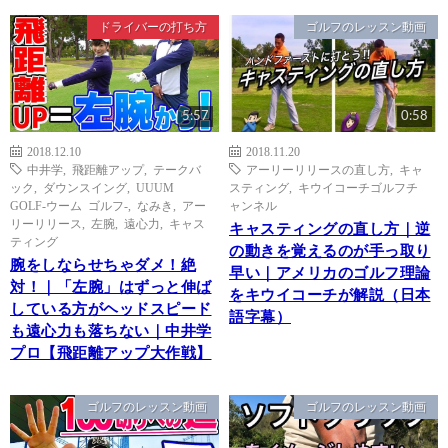
ドライバーの打ち方
ゴルフのレッスン動画
5:57
0:58
2018.12.10
2018.11.20
中井学
,
飛距離アップ
,
テークバ
アーリーリリースの直し方
,
キャ
ック
,
ダウンスイング
,
UUUM
スティング
,
キウイコーチゴルフチ
GOLF-ウーム ゴルフ-
,
なみき
,
アー
ャンネル
リーリリース
,
左腕
,
遠心力
,
キャス
キャスティングの直し方｜逆
ティング
の動きを覚えるのが手っ取り
腕をしならせちゃダメ！絶
早い｜アメリカのゴルフ理論
対！｜「左腕」はずっと伸ば
をキウイコーチが解説（日本
している方がヘッドスピード
語字幕）
も遠心力も落ちない｜中井学
プロ【飛距離アップ大作戦】
ゴルフのレッスン動画
ゴルフのレッスン動画