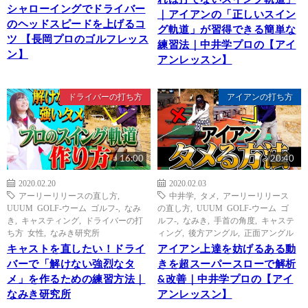
シャローイングでドライバー
｜アイアンの「正しいスイン
のヘッドスピードを上げるコ
グ軌道」が習得できる簡単な
ツ 【長岡プロのゴルフレッス
練習法｜中井学プロの【アイ
ン】
アンレッスン】
ドライバーの打ち方
アイアンの打ち方
16:00
20:40
2020.02.20
2020.02.03
アーリーリリースの直し方
,
中井学
,
タメ
,
アーリーリリース
UUUM GOLF-ウーム ゴルフ-
,
なみ
の直し方
,
UUUM GOLF-ウーム ゴ
き
,
キャスティング
,
ドライバーの打
ルフ-
,
なみき
,
手首の角度
,
キャステ
ち方 女性
,
なみき研究所
ィング
,
後方アングル
,
正面アングル
キャストを直したい！ドライ
アイアン上達を妨げるある動
バーで「解けない強烈なタ
きを超スーパースローで解析
メ」を作るための練習方法｜
&改善｜中井学プロの【アイ
なみき研究所
アンレッスン】