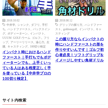
10:14
5:12
2018.10.02
2018.08.12
中井学
,
シャンク
,
ダフリ
,
手打
グリップの握り方
,
ハンドファー
ち
,
ハンドファースト
,
バックスイン
スト
,
goldonegolf
,
インパクト
,
キャ
グ
,
ボディーターン
,
インパクト
,
スティング
UUUM GOLF-ウーム ゴルフ-
,
フリ
この握り方ならインパクトの
ップ
,
アーリーリリース
,
遠心力
,
左
時にハンドファーストの形を
腰
,
キャスティング
,
100切り検定
作りやすいんです｜ゴルフ初
インパクト時におけるハンド
心者必見！ソフトグリップを
ファースト｜手打ちでもボデ
イメージしやすい角材ドリル
ィーターンでも、上手くいっ
ている人はある程度正しく手
を使っている【中井学プロの
100切り検定】
サイト内検索