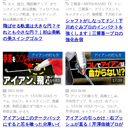
タメ
,
脱力
,
飛距離アップ
,
ダウ
三觜喜一MITSUHASHI TV
,
イン
ンスイング
,
杉山美帆
,
フォロースル
パクト
,
三觜喜一
,
グリップエンド
,
ー
,
スイング軌道
,
キャスティング
,
キャスティング
,
篠崎愛
,
下川めぐみ
杉山美帆の美スイングゴルフ
シャフトがしなってドン！下
飛ばせる軌道は大きな円？そ
川めぐみプロのインパクトを
れとも小さな円？｜杉山美帆
強くします｜三觜喜一プロの
の美スイングゴルフ
強化合宿
アイアンの打ち方
アイアンの打ち方
14:43
17:39
2022.10.09
2022.04.09
テークバック
,
UUUM GOLF-ウ
グリップの握り方
,
高橋としみ
,
ーム ゴルフ-
,
キャスティング
,
進藤
方向性アップ
,
引っかけ
,
右プッシ
大典
,
和田正義のダワ筋チャンネル
,
ュ
,
UUUM GOLF-ウーム ゴルフ-
,
和田正義
,
かえち
芹澤信雄
,
キャスティング
,
進藤大典
アイアンはこのテークバック
アイアンの引っかけ・右プッ
にすると芯を喰った分厚いイ
シュが直る！芹澤信雄プロが