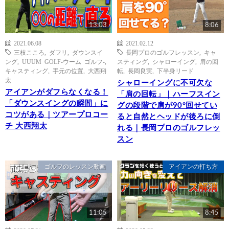
13:03
8:06
2021.06.08
2021.02.12
三枝こころ
,
ダフリ
,
ダウンスイ
長岡プロのゴルフレッスン
,
キャ
ング
,
UUUM GOLF-ウーム ゴルフ-
,
スティング
,
シャローイング
,
肩の回
キャスティング
,
手元の位置
,
大西翔
転
,
長岡良実
,
下半身リード
太
シャローイングに不可欠な
アイアンがダフらなくなる！
「肩の回転」｜ハーフスイン
「ダウンスイングの瞬間」に
グの段階で肩が90°回せてい
コツがある｜ツアープロコー
ると自然とヘッドが後ろに倒
チ 大西翔太
れる｜長岡プロのゴルフレッ
スン
ゴルフのレッスン動画
アイアンの打ち方
11:05
8:45