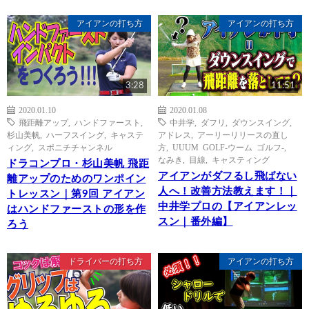
アイアンの打ち方
アイアンの打ち方
3:28
11:51
2020.01.10
2020.01.08
飛距離アップ
,
ハンドファースト
,
中井学
,
ダフリ
,
ダウンスイング
,
杉山美帆
,
ハーフスイング
,
キャステ
アドレス
,
アーリーリリースの直し
ィング
,
スポニチチャンネル
方
,
UUUM GOLF-ウーム ゴルフ-
,
なみき
,
目線
,
キャスティング
ドラコンプロ・杉山美帆 飛距
アイアンがダフるし飛ばない
離アップのためのワンポイン
人へ！改善方法教えます！｜
トレッスン｜第9回 アイアン
中井学プロの【アイアンレッ
はハンドファーストの形を作
スン｜番外編】
ろう
ドライバーの打ち方
アイアンの打ち方