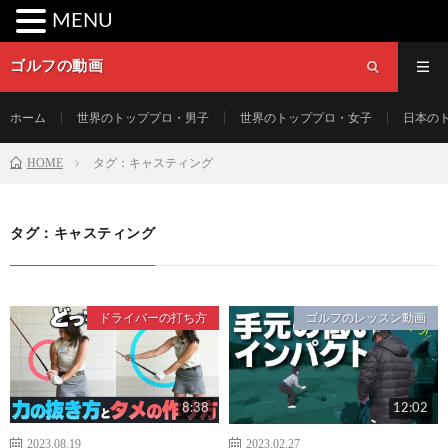
MENU
ゴルフの動画
ホーム
世界のトッププロ・男子
世界のトッププロ・女子
日本の
HOME
タグ：キャスティング
タグ：キャスティング
ドライバーの打ち方
ゴルフのレッスン動画
8:38
12:02
2023.08.19
2023.02.27