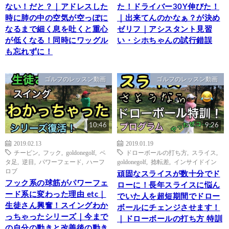
ない！だと？｜アドレスした
た！ドライバー30Y伸びた！
時に肺の中の空気が空っぽに
｜出来てんのかなぁ？が決め
なるまで細く息を吐くと重心
ゼリフ｜アシスタント見習
が低くなる！同時にワッグル
い・シホちゃんの試行錯誤
も忘れずに！
ゴルフのレッスン動画
ゴルフのレッスン動画
10:46
9:26
2019.02.13
2019.01.19
チーピン
,
フック
,
goldonegolf
,
ベ
ドローボールの打ち方
,
スライス
,
タ足
,
逆目
,
パワーフェード
,
ハーフ
goldonegolf
,
捻転差
,
インサイドイン
ロブ
頑固なスライスが数十分でド
フック系の球筋がパワーフェ
ローに！長年スライスに悩ん
ード系に変わった理由 etc｜
でいた人を超短期間でドロー
生徒さん興奮！スイングわか
ボールにチェンジさせます！
っちゃったシリーズ｜今まで
｜ドローボールの打ち方 特訓
の自分の動きと改善後の動き