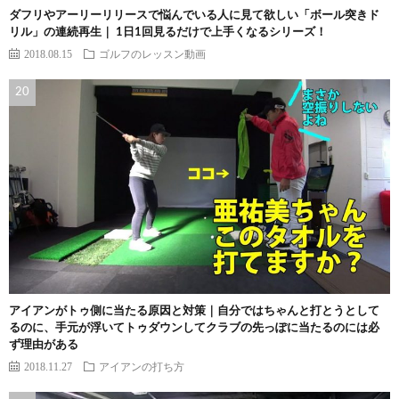
ダフリやアーリーリリースで悩んでいる人に見て欲しい「ボール突きド
リル」の連続再生｜ 1日1回見るだけで上手くなるシリーズ！
2018.08.15
ゴルフのレッスン動画
アイアンがトゥ側に当たる原因と対策｜自分ではちゃんと打とうとして
るのに、手元が浮いてトゥダウンしてクラブの先っぽに当たるのには必
ず理由がある
2018.11.27
アイアンの打ち方