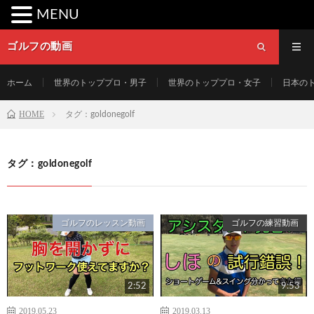
MENU
ゴルフの動画
ホーム
世界のトッププロ・男子
世界のトッププロ・女子
日本の
HOME
タグ：goldonegolf
タグ：goldonegolf
ゴルフのレッスン動画
ゴルフの練習動画
2:52
9:53
2019.05.23
2019.03.13