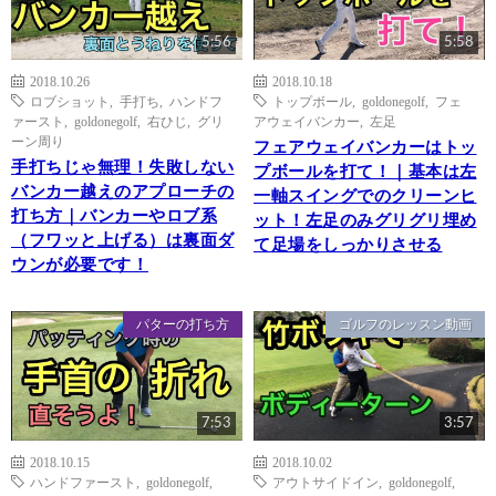
5:56
5:58
2018.10.26
2018.10.18
ロブショット
,
手打ち
,
ハンドフ
トップボール
,
goldonegolf
,
フェ
ァースト
,
goldonegolf
,
右ひじ
,
グリ
アウェイバンカー
,
左足
ーン周り
フェアウェイバンカーはトッ
手打ちじゃ無理！失敗しない
プボールを打て！｜基本は左
バンカー越えのアプローチの
一軸スイングでのクリーンヒ
打ち方｜バンカーやロブ系
ット！左足のみグリグリ埋め
（フワッと上げる）は裏面ダ
て足場をしっかりさせる
ウンが必要です！
パターの打ち方
ゴルフのレッスン動画
7:53
3:57
2018.10.15
2018.10.02
ハンドファースト
,
goldonegolf
,
アウトサイドイン
,
goldonegolf
,