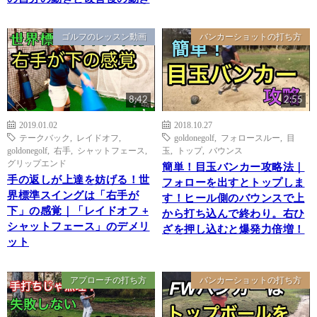
ゴルフのレッスン動画
バンカーショットの打ち方
8:42
2:55
2019.01.02
2018.10.27
テークバック
,
レイドオフ
,
goldonegolf
,
フォロースルー
,
目
goldonegolf
,
右手
,
シャットフェース
,
玉
,
トップ
,
バウンス
グリップエンド
簡単！目玉バンカー攻略法｜
手の返しが上達を妨げる！世
フォローを出すとトップしま
界標準スイングは「右手が
す！ヒール側のバウンスで上
下」の感覚｜「レイドオフ +
から打ち込んで終わり。右ひ
シャットフェース」のデメリ
ざを押し込むと爆発力倍増！
ット
アプローチの打ち方
バンカーショットの打ち方