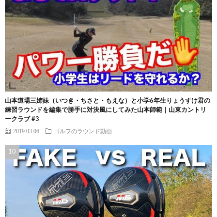
山本道場三姉妹（いつき・ちさと・もえな）と小学6年生りょうすけ君の
練習ラウンドを編集で勝手に対決風にしてみた山本師範｜山東カントリ
ークラブ #3
2019.03.06
ゴルフのラウンド動画