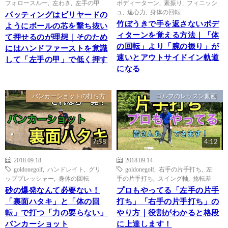
フォロースルー
,
左わき
,
左手の甲
ボディーターン
,
素振り
,
フィニッシ
ュ
,
遠心力
,
身体の回転
パッティングはビリヤードの
竹ぼうきで手を返さないボデ
ようにボールの芯を撃ち抜い
ィターンを覚える方法｜「体
て押せるのが理想｜そのため
の回転」より「腕の振り」が
にはハンドファーストを意識
速いとアウトサイドイン軌道
して「左手の甲」で低く押す
になる
バンカーショットの打ち方
ゴルフのレッスン動画
7:58
4:12
2018.09.18
2018.09.14
goldonegolf
,
ハンドレイト
,
グリ
goldonegolf
,
右手の片手打ち
,
左
ッププレッシャー
,
身体の回転
手の片手打ち
,
スイング軸
,
捻転差
砂の爆発なんて必要ない！
プロもやってる「左手の片手
「裏面ハタキ」と「体の回
打ち」「右手の片手打ち」の
転」で打つ「力の要らない」
やり方｜役割がわかると格段
バンカーショット
に上達します！