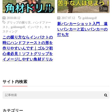
5:12
7:10
2018.08.12
2017.07.12
goldonegolf
グリップの握り方
,
ハンドファー
新バンカーショット入門 遠
スト
,
goldonegolf
,
インパクト
,
キャ
いバンカーと近いバンカーの
スティング
打ち方
この握り方ならインパクトの
時にハンドファーストの形を
作りやすいんです｜ゴルフ初
心者必見！ソフトグリップを
イメージしやすい角材ドリル
サイト内検索
カテゴリー