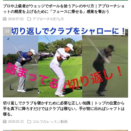
プロや上級者がウェッジでボールを拾うアレのやり方｜アプローチショ
ットの精度を上げるために「フェースに乗せる」感覚を養おう
2018.07.02
アプローチの打ち方
切り返しでクラブを寝かすために必要な正しい知識｜トップの位置から
手を真下に降ろすだけではクラブは寝ない。手が前に出ればシャフトは
寝る。
2018.03.25
ゴルフのレッスン動画