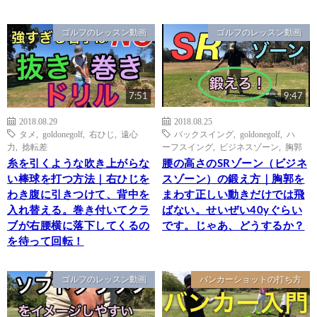
ゴルフのレッスン動画
ゴルフのレッスン動画
7:51
9:47
2018.08.29
2018.08.25
タメ
,
goldonegolf
,
右ひじ
,
遠心
バックスイング
,
goldonegolf
,
ハ
力
,
捻転差
ーフスイング
,
ビジネスゾーン
,
胸郭
糸を引くような吹き上がらな
腰の高さのSRゾーン（ビジネ
い棒球を打つ方法｜右ひじを
スゾーン）の鍛え方｜胸郭を
わき腹に引きつけて、背中を
まわす正しい動きだけでは飛
入れ替える。巻き付いてクラ
ばない。せいぜい40yぐらい
ブが右腰横に落下してくるの
です。じゃあ、どうするか？
を待って回転！
ゴルフのレッスン動画
バンカーショットの打ち方