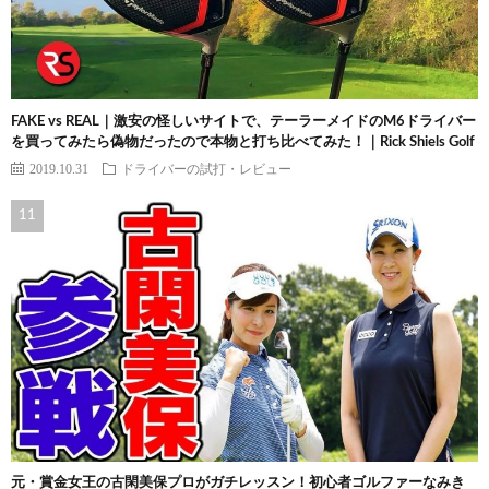
FAKE vs REAL｜激安の怪しいサイトで、テーラーメイドのM6ドライバー
を買ってみたら偽物だったので本物と打ち比べてみた！｜Rick Shiels Golf
2019.10.31
ドライバーの試打・レビュー
元・賞金女王の古閑美保プロがガチレッスン！初心者ゴルファーなみき