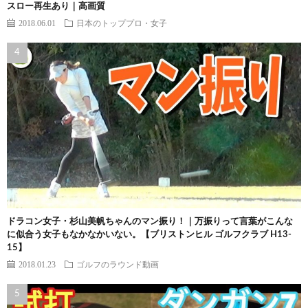
スロー再生あり｜高画質
2018.06.01
日本のトッププロ・女子
ドラコン女子・杉山美帆ちゃんのマン振り！｜万振りって言葉がこんな
に似合う女子もなかなかいない。【ブリストンヒル ゴルフクラブ H13-
15】
2018.01.23
ゴルフのラウンド動画