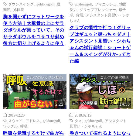
ダウンスイング
,
goldonegolf
,
股
goldonegolf
,
フィニッシュ
,
地面
関節
,
捻転差
反力
,
グリッププレッシャー
,
母子
球
,
背屈
,
アシスタント見習い・シホ
胸を開かずにフットワークを
ちゃん
使う方法｜大腿骨の上にサラ
クラブの慣性で打つ！グリッ
ダボウルが乗っていて、その
プはギュッと握っちゃダメ｜
サラダボウルをユサユサ斜め
アシスタント見習い・シホち
後方に切り上げるように使う
ゃんの試行錯誤！ショートゲ
ーム＆スイングが分かってき
た編
ゴルフのレッスン動画
ゴルフの練習動画
2:22
14:35
2019.02.20
2019.02.15
スウェイ
,
アドレス
,
goldonegolf
,
タメ
,
goldonegolf
,
アシスタント
ワッグル
,
呼吸
見習い・シホちゃん
呼吸を意識するだけで曲がら
巻きついて振れるようになっ