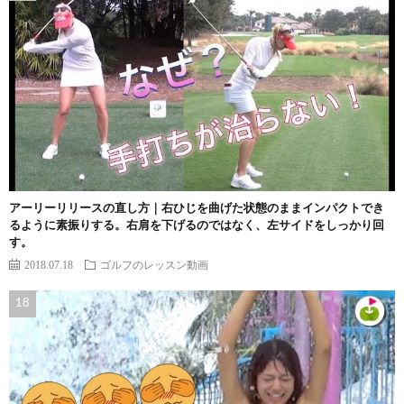
アーリーリリースの直し方｜右ひじを曲げた状態のままインパクトでき
るように素振りする。右肩を下げるのではなく、左サイドをしっかり回
す。
2018.07.18
ゴルフのレッスン動画