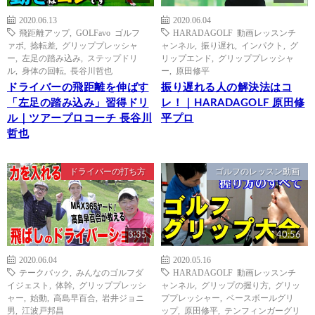
2020.06.13
2020.06.04
飛距離アップ
,
GOLFavo ゴルフ
HARADAGOLF 動画レッスンチ
ァボ
,
捻転差
,
グリッププレッシャ
ャンネル
,
振り遅れ
,
インパクト
,
グ
ー
,
左足の踏み込み
,
ステップドリ
リップエンド
,
グリッププレッシャ
ル
,
身体の回転
,
長谷川哲也
ー
,
原田修平
ドライバーの飛距離を伸ばす
振り遅れる人の解決法はコ
「左足の踏み込み」習得ドリ
レ！｜HARADAGOLF 原田修
ル｜ツアープロコーチ 長谷川
平プロ
哲也
ドライバーの打ち方
ゴルフのレッスン動画
3:35
40:56
2020.06.04
2020.05.16
テークバック
,
みんなのゴルフダ
HARADAGOLF 動画レッスンチ
イジェスト
,
体幹
,
グリッププレッシ
ャンネル
,
グリップの握り方
,
グリッ
ャー
,
始動
,
高島早百合
,
岩井ジョニ
ププレッシャー
,
ベースボールグリ
男
,
江波戸邦昌
ップ
,
原田修平
,
テンフィンガーグリ