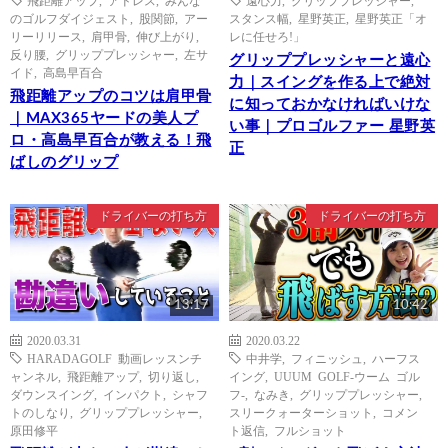
のゴルフダイジェスト
,
股関節
,
アー
スタンス幅
,
星野英正
,
星野英正「オ
リーリリース
,
肩甲骨
,
伸び上がり
,
レに任せろ!」
反り腰
,
グリッププレッシャー
,
左サ
グリッププレッシャーと遠心
イド
,
高島早百合
力｜スイングを作る上で絶対
飛距離アップのコツは肩甲骨
に知っておかなければいけな
｜MAX365ヤードの美人プ
い事｜プロゴルファー 星野英
ロ・高島早百合が教える！飛
正
ばしのグリップ
ドライバーの打ち方
ドライバーの打ち方
13:17
10:42
2020.03.31
2020.03.22
HARADAGOLF 動画レッスンチ
中井学
,
フィニッシュ
,
ハーフス
ャンネル
,
飛距離アップ
,
切り返し
,
イング
,
UUUM GOLF-ウーム ゴル
ダウンスイング
,
インパクト
,
シャフ
フ-
,
なみき
,
グリッププレッシャー
,
トのしなり
,
グリッププレッシャー
,
スリークォーターショット
,
コメン
原田修平
ト返信
,
フルショット