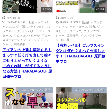
17:46
26:34
2020.01.08
2019.12.29
HARADAGOLF 動画レッスンチ
HARADAGOLF 動画レッスンチ
ャンネル
,
切り返し
,
ライン出し
,
バ
ャンネル
,
ボディターン
,
脱力
,
切り
ックスイング
,
インパクト
,
フェース
返し
,
テークバック
,
グリッププレッ
ターン
,
スピンコントロール
,
フェー
シャー
,
原田修平
,
インパクトゾー
スローテーション
,
グリッププレッ
ン
,
低く長く
シャー
,
原田修平
【有料レベル】ゴルフスイン
アイアンの上達を保証する！
グとは何か？すべて公開しま
まっすぐ低く打ち出して徐々
す！｜HARADAGOLF 原田修
にせり上がっていくような
平プロ
「めくれ球」が打てるように
なる方法｜HARADAGOLF 原
田修平プロ
ゴルフのレッスン動画
ゴルフのレッスン動画