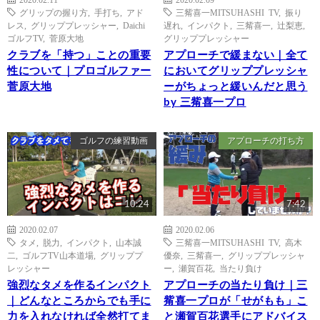
グリップの握り方
,
手打ち
,
アド
三觜喜一MITSUHASHI TV
,
振り
レス
,
グリッププレッシャー
,
Daichi
遅れ
,
インパクト
,
三觜喜一
,
辻梨恵
,
ゴルフTV
,
菅原大地
グリッププレッシャー
クラブを「持つ」ことの重要
アプローチで緩まない｜全て
性について｜プロゴルファー
においてグリッププレッシャ
菅原大地
ーがちょっと緩いんだと思う
by 三觜喜一プロ
ゴルフの練習動画
アプローチの打ち方
10:24
7:42
2020.02.07
2020.02.06
タメ
,
脱力
,
インパクト
,
山本誠
三觜喜一MITSUHASHI TV
,
高木
二
,
ゴルフTV山本道場
,
グリッププ
優奈
,
三觜喜一
,
グリッププレッシャ
レッシャー
ー
,
瀬賀百花
,
当たり負け
強烈なタメを作るインパクト
アプローチの当たり負け｜三
｜どんなところからでも手に
觜喜一プロが「せがもも」こ
力を入れなければ全然打てま
と瀬賀百花選手にアドバイス