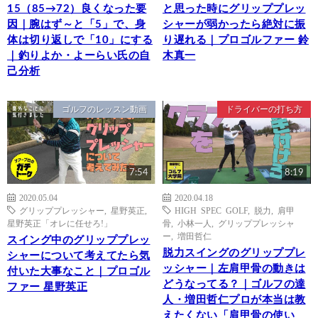
15（85→72）良くなった要
と思った時にグリッププレッ
因｜腕はず～と「5」で、身
シャーが弱かったら絶対に振
体は切り返しで「10」にする
り遅れる｜プロゴルファー 鈴
｜釣りよか・よーらい氏の自
木真一
己分析
ゴルフのレッスン動画
ドライバーの打ち方
7:54
8:19
2020.05.04
2020.04.18
グリッププレッシャー
,
星野英正
,
HIGH SPEC GOLF
,
脱力
,
肩甲
星野英正「オレに任せろ!」
骨
,
小林一人
,
グリッププレッシャ
ー
,
増田哲仁
スイング中のグリッププレッ
脱力スイングのグリッププレ
シャーについて考えてたら気
ッシャー｜左肩甲骨の動きは
付いた大事なこと｜プロゴル
どうなってる？｜ゴルフの達
ファー 星野英正
人・増田哲仁プロが本当は教
えたくない「肩甲骨の使い