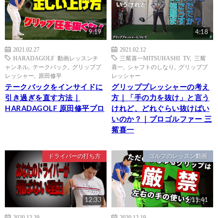
9:19
4:18
2021.02.27
2021.02.12
HARADAGOLF 動画レッスンチ
三觜喜一MITSUHASHI TV
,
三觜
ャンネル
,
テークバック
,
グリッププ
喜一
,
シャフトのしなり
,
グリッププ
レッシャー
,
原田修平
レッシャー
テークバックをインサイドに
グリッププレッシャーの考え
引き過ぎを直す方法｜
方｜「手の力を抜け」と言う
HARADAGOLF 原田修平プロ
けれど、どれぐらい抜けばい
いのか？｜プロゴルファー 三
觜喜一
ドライバーの打ち方
ゴルフのレッスン動画
12:33
11:41
2020.12.29
2020.12.19