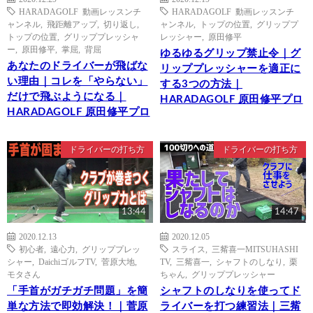
HARADAGOLF 動画レッスンチ
HARADAGOLF 動画レッスンチ
ャンネル
,
飛距離アップ
,
切り返し
,
ャンネル
,
トップの位置
,
グリッププ
トップの位置
,
グリッププレッシャ
レッシャー
,
原田修平
ー
,
原田修平
,
掌屈
,
背屈
ゆるゆるグリップ禁止令｜グ
あなたのドライバーが飛ばな
リッププレッシャーを適正に
い理由｜コレを「やらない」
する3つの方法｜
だけで飛ぶようになる｜
HARADAGOLF 原田修平プロ
HARADAGOLF 原田修平プロ
ドライバーの打ち方
ドライバーの打ち方
13:44
14:47
2020.12.13
2020.12.05
初心者
,
遠心力
,
グリッププレッ
スライス
,
三觜喜一MITSUHASHI
シャー
,
DaichiゴルフTV
,
菅原大地
,
TV
,
三觜喜一
,
シャフトのしなり
,
栗
モタさん
ちゃん
,
グリッププレッシャー
「手首がガチガチ問題」を簡
シャフトのしなりを使ってド
単な方法で即効解決！｜菅原
ライバーを打つ練習法｜三觜