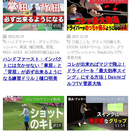
8:00
28:20
2022.02.19
2021.12.19
ハンドファースト
,
グリッププレ
三枝こころ
,
グリップの握り方
,
ッシャー
,
掌屈
,
樋口明美
,
背屈
,
UUUM GOLF-ウーム ゴルフ-
,
グリ
BELL GOLF ACADEMY樋口あけみ
ッププレッシャー
,
DaichiゴルフTV
,
菅原大地
ハンドファースト・インパク
コレが出来ればマジで飛ぶ！
トには欠かせない「掌屈」と
ドライバーを「最大効率スイ
「背屈」が必ず出来るように
ング」にする方法｜Daichiゴ
なる練習ドリル｜樋口明美
ルフTV 菅原大地
ゴルフのラウンド動画
ゴルフのレッスン動画
9:19
11:14