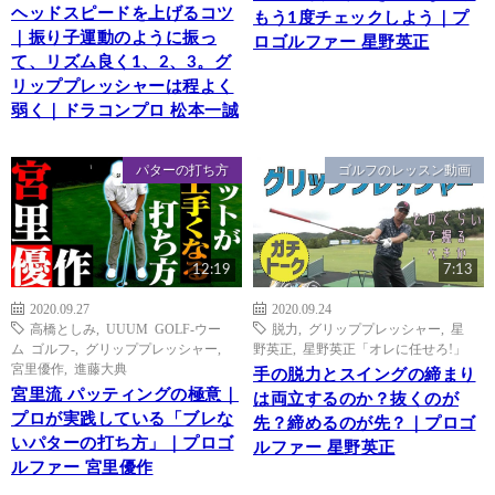
ヘッドスピードを上げるコツ
もう1度チェックしよう｜プ
｜振り子運動のように振っ
ロゴルファー 星野英正
て、リズム良く1、2、3。グ
リッププレッシャーは程よく
弱く｜ドラコンプロ 松本一誠
パターの打ち方
ゴルフのレッスン動画
12:19
7:13
2020.09.27
2020.09.24
高橋としみ
,
UUUM GOLF-ウー
脱力
,
グリッププレッシャー
,
星
ム ゴルフ-
,
グリッププレッシャー
,
野英正
,
星野英正「オレに任せろ!」
宮里優作
,
進藤大典
手の脱力とスイングの締まり
宮里流 パッティングの極意｜
は両立するのか？抜くのが
プロが実践している「ブレな
先？締めるのが先？｜プロゴ
いパターの打ち方」｜プロゴ
ルファー 星野英正
ルファー 宮里優作