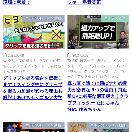
現場に密着！
ファー 星野英正
ゴルフのレッスン動画
ゴルフの雑談
12:02
6:57
2021.05.08
2021.05.02
グリップの握り方
,
ラフからの打
飛距離アップ
,
切り返し
,
インパ
ち方
,
グリッププレッシャー
,
あけち
クト
,
グリッププレッシャー
,
ズババ
ゃんゴルフTV
バ!GOLF
,
クラブフィッター たけち
ゃん
,
アシスタント ゆみちゃん
グリップを握る強さを伝授し
真っ直ぐ遠くに飛ばすため握
ます！スイング中にグリップ
力が必要な３つの理由｜飛距
を握る力加減が変わる理由も
離UPに必要な適正握力｜クラ
解説｜あけちゃんゴルフ大学
ブフィッター たけちゃん
feat. ゆみちゃん
ゴルフのレッスン動画
ゴルフのレッスン動画