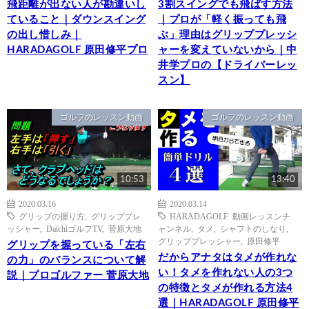
飛距離が出ない人が勘違いし
3割スイングでも飛ばす方法
ていること｜ダウンスイング
｜プロが「軽く振っても飛
の出し惜しみ｜
ぶ」理由はグリッププレッシ
HARADAGOLF 原田修平プロ
ャーを変えていないから｜中
井学プロの【ドライバーレッ
スン】
ゴルフのレッスン動画
ゴルフのレッスン動画
10:53
13:40
2020.03.16
2020.03.14
グリップの握り方
,
グリッププレ
HARADAGOLF 動画レッスンチ
ッシャー
,
DaichiゴルフTV
,
菅原大地
ャンネル
,
タメ
,
シャフトのしなり
,
グリッププレッシャー
,
原田修平
グリップを握っている「左右
だからアナタはタメが作れな
の力」のバランスについて解
い！タメを作れない人の3つ
説｜プロゴルファー 菅原大地
の特徴とタメが作れる方法4
選｜HARADAGOLF 原田修平