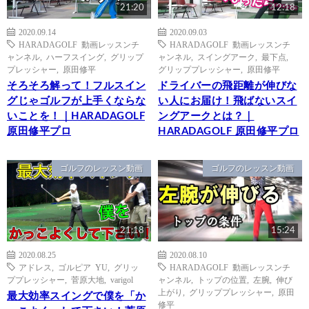
21:20
12:18
2020.09.14
2020.09.03
HARADAGOLF 動画レッスンチ
HARADAGOLF 動画レッスンチ
ャンネル
,
ハーフスイング
,
グリップ
ャンネル
,
スイングアーク
,
最下点
,
プレッシャー
,
原田修平
グリッププレッシャー
,
原田修平
そろそろ解って！フルスイン
ドライバーの飛距離が伸びな
グじゃゴルフが上手くならな
い人にお届け！飛ばないスイ
いことを！｜HARADAGOLF
ングアークとは？｜
原田修平プロ
HARADAGOLF 原田修平プロ
ゴルフのレッスン動画
ゴルフのレッスン動画
21:18
15:24
2020.08.25
2020.08.10
アドレス
,
ゴルピア YU
,
グリッ
HARADAGOLF 動画レッスンチ
ププレッシャー
,
菅原大地
,
varigol
ャンネル
,
トップの位置
,
左腕
,
伸び
上がり
,
グリッププレッシャー
,
原田
最大効率スイングで僕を「か
修平