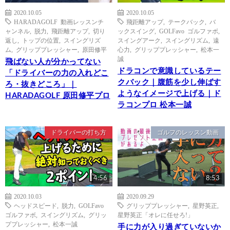
2020.10.05
2020.10.05
HARADAGOLF 動画レッスンチ
飛距離アップ
,
テークバック
,
バ
ャンネル
,
脱力
,
飛距離アップ
,
切り
ックスイング
,
GOLFavo ゴルファボ
,
返し
,
トップの位置
,
スイングリズ
スイングアーク
,
スイングリズム
,
遠
ム
,
グリッププレッシャー
,
原田修平
心力
,
グリッププレッシャー
,
松本一
誠
飛ばない人が分かってない
ドラコンで意識しているテー
「ドライバーの力の入れどこ
クバック｜腹筋を少し伸ばす
ろ・抜きどころ」｜
ようなイメージで上げる｜ド
HARADAGOLF 原田修平プロ
ラコンプロ 松本一誠
ドライバーの打ち方
ゴルフのレッスン動画
4:56
8:53
2020.10.03
2020.09.29
ヘッドスピード
,
脱力
,
GOLFavo
グリッププレッシャー
,
星野英正
,
ゴルファボ
,
スイングリズム
,
グリッ
星野英正「オレに任せろ!」
ププレッシャー
,
松本一誠
手に力が入り過ぎていないか