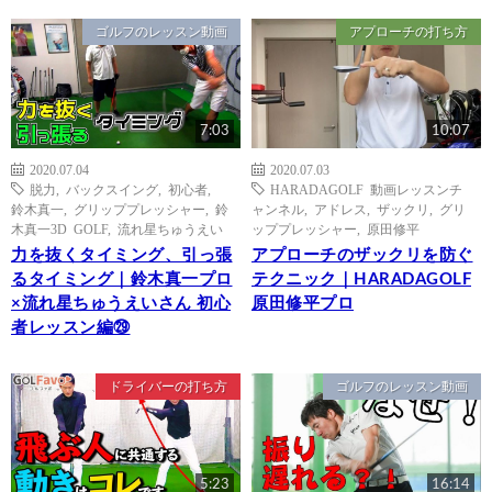
ゴルフのレッスン動画
アプローチの打ち方
7:03
10:07
2020.07.04
2020.07.03
脱力
,
バックスイング
,
初心者
,
HARADAGOLF 動画レッスンチ
鈴木真一
,
グリッププレッシャー
,
鈴
ャンネル
,
アドレス
,
ザックリ
,
グリ
木真一3D GOLF
,
流れ星ちゅうえい
ッププレッシャー
,
原田修平
力を抜くタイミング、引っ張
アプローチのザックリを防ぐ
るタイミング｜鈴木真一プロ
テクニック｜HARADAGOLF
×流れ星ちゅうえいさん 初心
原田修平プロ
者レッスン編㉙
ドライバーの打ち方
ゴルフのレッスン動画
5:23
16:14