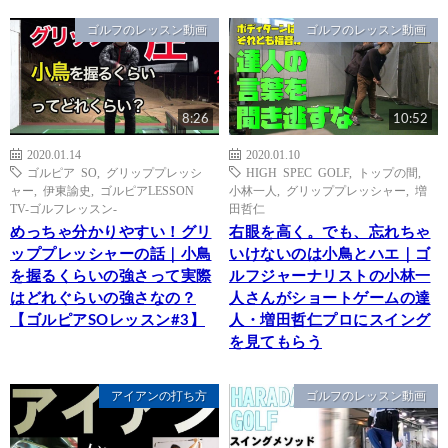
ゴルフのレッスン動画
ゴルフのレッスン動画
8:26
10:52
2020.01.14
2020.01.10
ゴルピア SO
,
グリッププレッシ
HIGH SPEC GOLF
,
トップの間
,
ャー
,
伊東諭史
,
ゴルピアLESSON
小林一人
,
グリッププレッシャー
,
増
TV-ゴルフレッスン-
田哲仁
めっちゃ分かりやすい！グリ
右眼を高く。でも、忘れちゃ
ッププレッシャーの話｜小鳥
いけないのは小鳥とハエ｜ゴ
を握るくらいの強さって実際
ルフジャーナリストの小林一
はどれぐらいの強さなの？
人さんがショートゲームの達
【ゴルピアSOレッスン#3】
人・増田哲仁プロにスイング
を見てもらう
アイアンの打ち方
ゴルフのレッスン動画