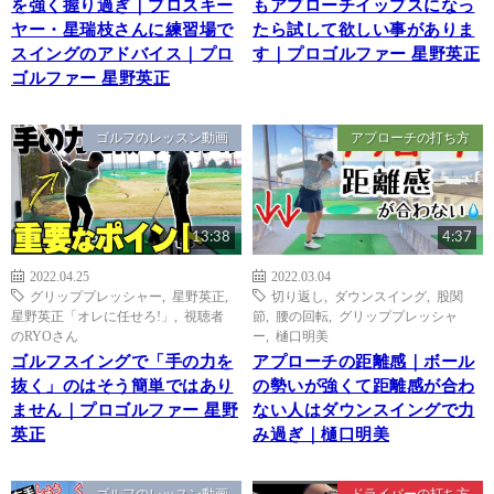
を強く握り過ぎ｜プロスキー
もアプローチイップスになっ
ヤー・星瑞枝さんに練習場で
たら試して欲しい事がありま
スイングのアドバイス｜プロ
す｜プロゴルファー 星野英正
ゴルファー 星野英正
ゴルフのレッスン動画
アプローチの打ち方
13:38
4:37
2022.04.25
2022.03.04
グリッププレッシャー
,
星野英正
,
切り返し
,
ダウンスイング
,
股関
星野英正「オレに任せろ!」
,
視聴者
節
,
腰の回転
,
グリッププレッシャ
のRYOさん
ー
,
樋口明美
ゴルフスイングで「手の力を
アプローチの距離感｜ボール
抜く」のはそう簡単ではあり
の勢いが強くて距離感が合わ
ません｜プロゴルファー 星野
ない人はダウンスイングで力
英正
み過ぎ｜樋口明美
ゴルフのレッスン動画
ドライバーの打ち方