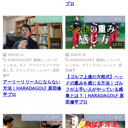
プロ
ゴルフの雑談
ゴルフのレッスン動画
6:01
13:51
2020.03.14
2020.02.28
HARADAGOLF 動画レッスンチ
HARADAGOLF 動画レッスンチ
ャンネル
,
タメ
,
アーリーリリースの
ャンネル
,
グリッププレッシャー
,
原
直し方
,
グリッププレッシャー
,
原田
田修平
修平
【ゴルフ上達の方程式】ヘッ
アーリーリリースにならない
ドの重みを感じる方法｜ゴル
方法｜HARADAGOLF 原田修
フが上手い人がやっている感
平プロ
覚とは？｜HARADAGOLF 原
田修平プロ
ゴルフのレッスン動画
ゴルフのレッスン動画