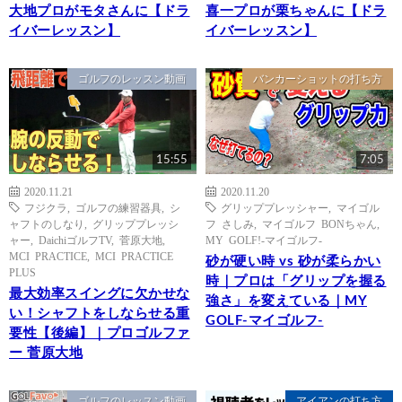
大地プロがモタさんに【ドラ
喜一プロが栗ちゃんに【ドラ
イバーレッスン】
イバーレッスン】
ゴルフのレッスン動画
バンカーショットの打ち方
15:55
7:05
2020.11.21
2020.11.20
フジクラ
,
ゴルフの練習器具
,
シ
グリッププレッシャー
,
マイゴル
ャフトのしなり
,
グリッププレッシ
フ さしみ
,
マイゴルフ BONちゃん
,
ャー
,
DaichiゴルフTV
,
菅原大地
,
MY GOLF!-マイゴルフ-
MCI PRACTICE
,
MCI PRACTICE
砂が硬い時 vs 砂が柔らかい
PLUS
時｜プロは「グリップを握る
最大効率スイングに欠かせな
強さ」を変えている｜MY
い！シャフトをしならせる重
GOLF-マイゴルフ-
要性【後編】｜プロゴルファ
ー 菅原大地
ゴルフのレッスン動画
アイアンの打ち方