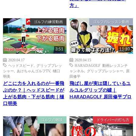
方」
ゴルフの練習動画
ゴルフのレッスン動画
3:51
11:10
2020.04.17
2020.04.15
ヘッドスピード
,
グリッププレッ
HARADAGOLF 動画レッスンチ
シャー
,
あけちゃんゴルフTV
,
樋口
ャンネル
,
グリッププレッシャー
,
原
明美
田修平
どこに力を入れるのが一番飛
飛ばし屋が実は隠しているユ
ぶのか？｜ヘッドスピードが
ルユルグリップの噓｜
上がる筋肉・下がる筋肉｜樋
HARADAGOLF 原田修平プロ
口明美
ゴルフの雑談
ドライバーの打ち方