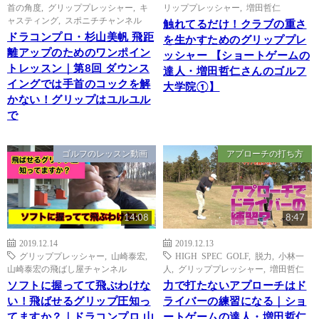
首の角度
,
グリッププレッシャー
,
キ
リッププレッシャー
,
増田哲仁
ャスティング
,
スポニチチャンネル
触れてるだけ！クラブの重さ
ドラコンプロ・杉山美帆 飛距
を生かすためのグリッププレ
離アップのためのワンポイン
ッシャー 【ショートゲームの
トレッスン｜第8回 ダウンス
達人・増田哲仁さんのゴルフ
イングでは手首のコックを解
大学院①】
かない！グリップはユルユル
で
ゴルフのレッスン動画
アプローチの打ち方
14:08
8:47
2019.12.14
2019.12.13
グリッププレッシャー
,
山崎泰宏
,
HIGH SPEC GOLF
,
脱力
,
小林一
山崎泰宏の飛ばし屋チャンネル
人
,
グリッププレッシャー
,
増田哲仁
ソフトに握ってて飛ぶわけな
力で打たないアプローチはド
い！飛ばせるグリップ圧知っ
ライバーの練習になる｜ショ
てますか？｜ドラコンプロ 山
ートゲームの達人・増田哲仁