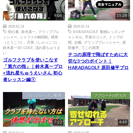
9:06
15:28
2020.02.24
2020.02.14
初心者
,
鈴木真一
,
グリッププレ
HARADAGOLF 動画レッスンチ
ッシャー
,
シャフトの軸回転
,
橈骨
ャンネル
,
手首のコック
,
トップの
（とうこつ）
,
尺骨（しゃっこつ）
,
間
,
左腕
,
グリッププレッシャー
,
原
鈴木真一3D GOLF
,
流れ星ちゅうえ
田修平
,
てこの原理
い
テコの原理で飛ばすために大
ゴルフクラブを使いこなす
切な3つのポイント｜
「第六の指」｜鈴木真一プロ
HARADAGOLF 原田修平プロ
×流れ星ちゅうえいさん 初心
者レッスン編③
ゴルフのレッスン動画
アプローチの打ち方
7:22
4:49
2020.02.11
2020.02.09