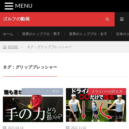
MENU
ゴルフの動画
ホーム
世界のトッププロ・男子
世界のトッププロ・女子
日本の
HOME
タグ：グリッププレッシャー
タグ：グリッププレッシャー
ゴルフのレッスン動画
ドライバーの打ち方
3:48
5:36
2023.04.14
2022.11.02