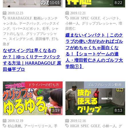
10:01
8:22
2019.12.23
2019.12.21
HARADAGOLF 動画レッスンチ
HIGH SPEC GOLF
,
インパクト
,
ャンネル
,
テークバック
,
バックスイ
小林一人
,
グリッププレッシャー
,
増
ング
,
リバースピボット
,
右手
,
シャ
田哲仁
フトのしなり
,
グリッププレッシャ
緩まないインパクト｜このク
ー
,
スイングテンポ
,
原田修平
,
打ち
ラブの使い方がわかればゴル
急ぎ
フがめちゃくちゃ面白くな
なぜスイングは早くなるの
る！【ショートゲームの達
か？｜ゆっくりテークバック
人・増田哲仁さんのゴルフ大
する方法｜HARADAGOLF 原
学院③】
田修平プロ
ドライバーの打ち方
ゴルフのレッスン動画
3:19
8:13
2019.12.19
2019.12.16
杉山美帆
,
アーリーリリース
,
手
HIGH SPEC GOLF
,
小林一人
,
グ