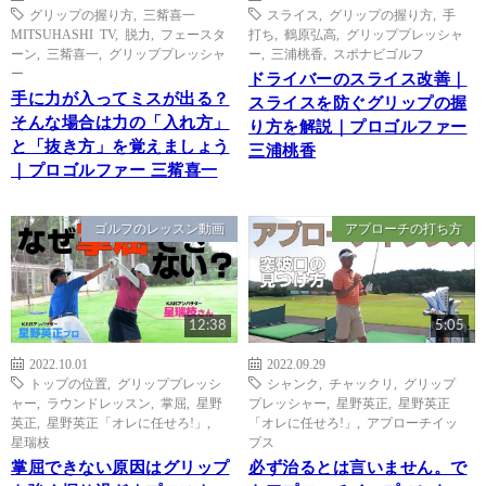
グリップの握り方
,
三觜喜一
スライス
,
グリップの握り方
,
手
MITSUHASHI TV
,
脱力
,
フェースタ
打ち
,
鶴原弘高
,
グリッププレッシャ
ーン
,
三觜喜一
,
グリッププレッシャ
ー
,
三浦桃香
,
スポナビゴルフ
ー
ドライバーのスライス改善｜
手に力が入ってミスが出る？
スライスを防ぐグリップの握
そんな場合は力の「入れ方」
り方を解説｜プロゴルファー
と「抜き方」を覚えましょう
三浦桃香
｜プロゴルファー 三觜喜一
ゴルフのレッスン動画
アプローチの打ち方
12:38
5:05
2022.10.01
2022.09.29
トップの位置
,
グリッププレッシ
シャンク
,
チャックリ
,
グリップ
ャー
,
ラウンドレッスン
,
掌屈
,
星野
プレッシャー
,
星野英正
,
星野英正
英正
,
星野英正「オレに任せろ!」
,
「オレに任せろ!」
,
アプローチイッ
星瑞枝
プス
掌屈できない原因はグリップ
必ず治るとは言いません。で