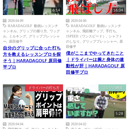
6:14
16:34
2020.04.09
2020.04.06
HARADAGOLF 動画レッスンチ
HARADAGOLF 動画レッスンチ
ャンネル
,
グリップの握り方
,
ワッグ
ャンネル
,
飛距離アップ
,
手打ち
,
ル
,
ミルキング
,
グリッププレッシャ
1SPEED（ワンスピード）
,
シャフト
ー
,
原田修平
のしなり
,
グリッププレッシャー
,
原
田修平
自分のグリップに合った打ち
僕がここまでやってきたこと
方を教えるレッスンプロを探
｜ドライバーは腕と身体の連
そう｜HARADAGOLF 原田修
動性が肝｜HARADAGOLF 原
平プロ
田修平プロ
ドライバーの打ち方
ゴルフの雑談
3:24
5:28
2020.04.04
2020.04.02
飛距離アップ
,
アドレス
,
みんな
遠心力
,
グリッププレッシャー
,