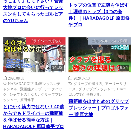
っこよく」して下さい！菅原
トップの位置で左腕を伸ばす
大地プロに会いに行ってレッ
｜理想のトップ【3つの条
スンをしてもらったゴルピア
件】｜HARADAGOLF 原田修
のYUちゃん
平プロ
ドライバーの打ち方
ゴルフのレッスン動画
14:32
8:24
2020.08.03
2020.07.13
HARADAGOLF 動画レッスンチ
グリップの握り方
,
アーリーリリ
ャンネル
,
飛距離アップ
,
テークバッ
ース
,
グリッププレッシャー
,
Daichi
ク
,
シャフトのしなり
,
グリッププレ
ゴルフTV
,
菅原大地
ッシャー
,
原田修平
飛距離を出すためのグリップ
とにかく筋力ではない！40歳
プレッシャー｜プロゴルファ
からでもドライバーの飛距離
ー 菅原大地
を伸ばせる簡単な方法｜
HARADAGOLF 原田修平プロ