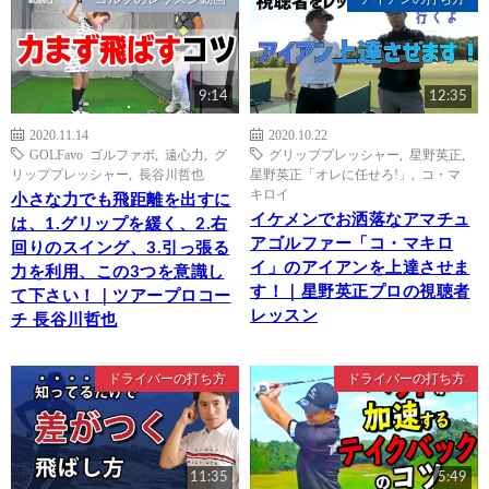
9:14
12:35
2020.11.14
2020.10.22
GOLFavo ゴルファボ
,
遠心力
,
グ
グリッププレッシャー
,
星野英正
,
リッププレッシャー
,
長谷川哲也
星野英正「オレに任せろ!」
,
コ・マ
キロイ
小さな力でも飛距離を出すに
イケメンでお洒落なアマチュ
は、1.グリップを緩く、2.右
アゴルファー「コ・マキロ
回りのスイング、3.引っ張る
イ」のアイアンを上達させま
力を利用、この3つを意識し
す！｜星野英正プロの視聴者
て下さい！｜ツアープロコー
レッスン
チ 長谷川哲也
ドライバーの打ち方
ドライバーの打ち方
11:35
5:49