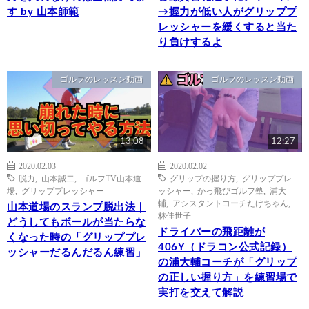
す by 山本師範
→握力が低い人がグリッププ
レッシャーを緩くすると当た
り負けするよ
ゴルフのレッスン動画
ゴルフのレッスン動画
13:08
12:27
2020.02.03
2020.02.02
脱力
,
山本誠二
,
ゴルフTV山本道
グリップの握り方
,
グリッププレ
場
,
グリッププレッシャー
ッシャー
,
かっ飛びゴルフ塾
,
浦大
輔
,
アシスタントコーチたけちゃん
,
山本道場のスランプ脱出法｜
林佳世子
どうしてもボールが当たらな
ドライバーの飛距離が
くなった時の「グリッププレ
406Y（ドラコン公式記録）
ッシャーだるんだるん練習」
の浦大輔コーチが「グリップ
の正しい握り方」を練習場で
実打を交えて解説