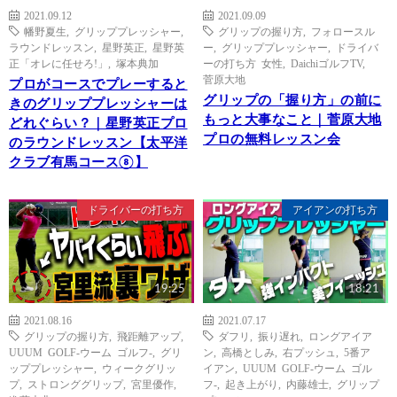
2021.09.12
2021.09.09
幡野夏生
,
グリッププレッシャー
,
グリップの握り方
,
フォロースル
ラウンドレッスン
,
星野英正
,
星野英
ー
,
グリッププレッシャー
,
ドライバ
正「オレに任せろ!」
,
塚本典加
ーの打ち方 女性
,
DaichiゴルフTV
,
菅原大地
プロがコースでプレーすると
グリップの「握り方」の前に
きのグリッププレッシャーは
もっと大事なこと｜菅原大地
どれぐらい？｜星野英正プロ
プロの無料レッスン会
のラウンドレッスン【太平洋
クラブ有馬コース⑧】
ドライバーの打ち方
アイアンの打ち方
19:25
18:21
2021.08.16
2021.07.17
グリップの握り方
,
飛距離アップ
,
ダフリ
,
振り遅れ
,
ロングアイア
UUUM GOLF-ウーム ゴルフ-
,
グリ
ン
,
高橋としみ
,
右プッシュ
,
5番ア
ッププレッシャー
,
ウィークグリッ
イアン
,
UUUM GOLF-ウーム ゴル
プ
,
ストロンググリップ
,
宮里優作
,
フ-
,
起き上がり
,
内藤雄士
,
グリップ