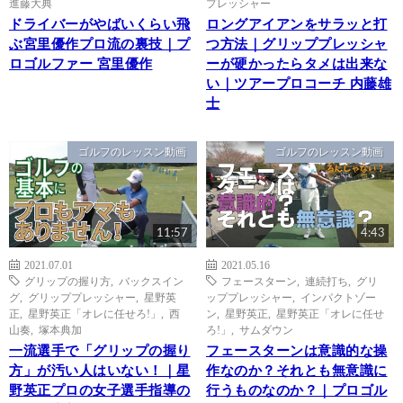
進藤大典
プレッシャー
ドライバーがやばいくらい飛
ロングアイアンをサラッと打
ぶ宮里優作プロ流の裏技｜プ
つ方法｜グリッププレッシャ
ロゴルファー 宮里優作
ーが硬かったらタメは出来な
い｜ツアープロコーチ 内藤雄
士
ゴルフのレッスン動画
ゴルフのレッスン動画
11:57
4:43
2021.07.01
2021.05.16
グリップの握り方
,
バックスイン
フェースターン
,
連続打ち
,
グリ
グ
,
グリッププレッシャー
,
星野英
ッププレッシャー
,
インパクトゾー
正
,
星野英正「オレに任せろ!」
,
西
ン
,
星野英正
,
星野英正「オレに任せ
山奏
,
塚本典加
ろ!」
,
サムダウン
一流選手で「グリップの握り
フェースターンは意識的な操
方」が汚い人はいない！｜星
作なのか？それとも無意識に
野英正プロの女子選手指導の
行うものなのか？｜プロゴル