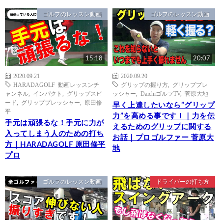
ゴルフのレッスン動画
ゴルフのレッスン動画
15:18
20:07
2020.09.21
2020.09.20
HARADAGOLF 動画レッスンチ
グリップの握り方
,
グリッププレ
ャンネル
,
インパクト
,
グリップスピ
ッシャー
,
DaichiゴルフTV
,
菅原大地
ード
,
グリッププレッシャー
,
原田修
早く上達したいなら”グリップ
平
力”を高める事です！｜力を伝
手元は頑張るな！手元に力が
えるためのグリップに関する
入ってしまう人のための打ち
お話｜プロゴルファー 菅原大
方｜HARADAGOLF 原田修平
地
プロ
ゴルフのレッスン動画
ドライバーの打ち方