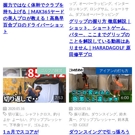
ップ
,
オーバーラッピング
,
インター
握力ではなく体幹でクラブを
ロッキング
,
ロングサム
,
ショートサ
持ち上げる｜MAX365ヤード
ム
,
ダブルオーバーラッピング
の美人プロが教える！高島早
グリップの握り方 徹底解説｜
百合プロのドライバーショッ
ショット、ショートゲーム、
ト
パター、ここまでグリップの
ことを解説している動画はあ
りません｜HARADAGOLF 原
田修平プロ
ゴルフの雑談
アイアンの打ち方
7:53
6:00
2020.05.16
2020.05.16
切り返し
,
シャフトクロス
,
釣り
振り遅れ
,
ダウンスイング
,
鈴木
よか よーらい
,
グリッププレッシャ
真一
,
グリッププレッシャー
,
鈴木真
ー
,
下半身リード
,
ゴルよか。
一3D GOLF
1ヵ月でスコアが
ダウンスイングで引っ張ろう