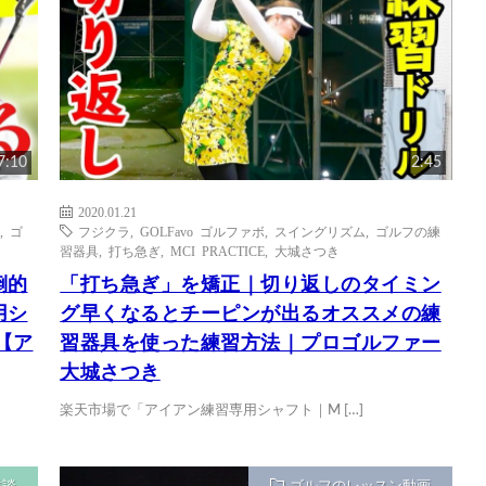
7:10
2:45
2020.01.21
,
ゴ
フジクラ
,
GOLFavo ゴルファボ
,
スイングリズム
,
ゴルフの練
習器具
,
打ち急ぎ
,
MCI PRACTICE
,
大城さつき
倒的
「打ち急ぎ」を矯正｜切り返しのタイミン
用シ
グ早くなるとチーピンが出るオススメの練
の【ア
習器具を使った練習方法｜プロゴルファー
大城さつき
楽天市場で「アイアン練習専用シャフト｜M […]