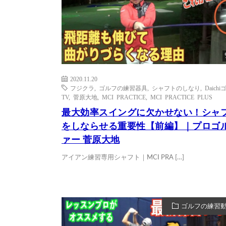
2020.11.20
フジクラ
,
ゴルフの練習器具
,
シャフトのしなり
,
Daich
TV
,
菅原大地
,
MCI PRACTICE
,
MCI PRACTICE PLUS
最大効率スイングに欠かせない！シャ
をしならせる重要性【前編】｜プロゴ
ァー 菅原大地
アイアン練習専用シャフト｜MCI PRA […]
ゴルフの練習