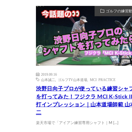
ゴルフの練習
2019.09.16
山本誠二
,
ゴルフTV山本道場
,
MCI PRACTICE
渋野日向子プロが使っている練習シャ
を打ってみた！フジクラ MCI K-Stick II
打インプレッション｜山本道場師範 山
二
楽天市場で「アイアン練習専用シャフト｜M […]