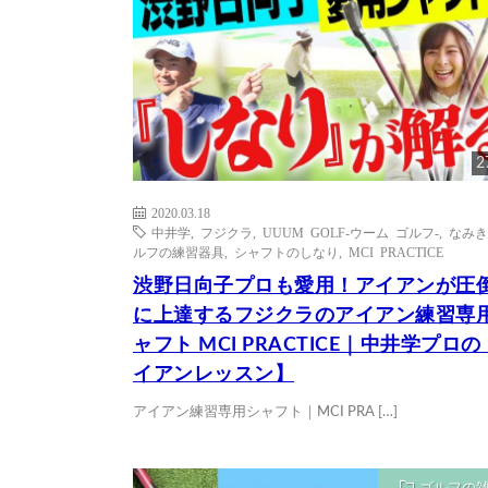
2
2020.03.18
中井学
,
フジクラ
,
UUUM GOLF-ウーム ゴルフ-
,
なみき
ルフの練習器具
,
シャフトのしなり
,
MCI PRACTICE
渋野日向子プロも愛用！アイアンが圧
に上達するフジクラのアイアン練習専
ャフト MCI PRACTICE｜中井学プロ
イアンレッスン】
アイアン練習専用シャフト｜MCI PRA […]