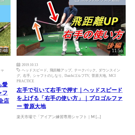
雑談
ゴルフのレッスン動画
1:48
11:56
2019.10.13
シャ
ヘッドスピード
,
飛距離アップ
,
テークバック
,
ダウンスイン
グ
,
右手
,
シャフトのしなり
,
DaichiゴルフTV
,
菅原大地
,
MCI
PRACTICE
も愛
左手で引いて右手で押す｜ヘッドスピード
ャフ
を上げる「右手の使い方」｜プロゴルファ
ト全店
ー 菅原大地
楽天市場で「アイアン練習専用シャフト｜M […]