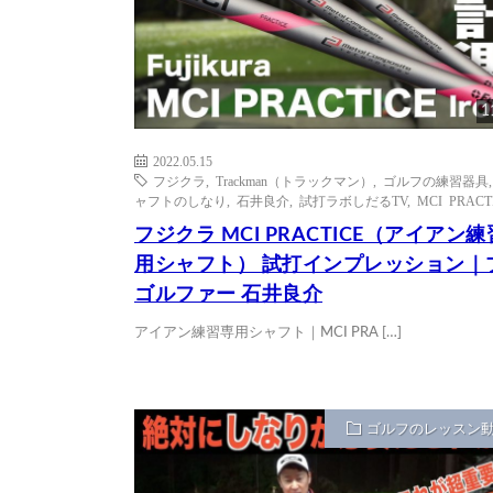
1
2022.05.15
フジクラ
,
Trackman（トラックマン）
,
ゴルフの練習器具
ャフトのしなり
,
石井良介
,
試打ラボしだるTV
,
MCI PRACT
フジクラ MCI PRACTICE（アイアン
用シャフト） 試打インプレッション｜
ゴルファー 石井良介
アイアン練習専用シャフト｜MCI PRA […]
ゴルフのレッスン