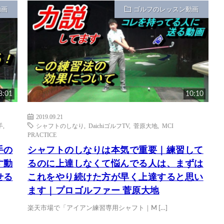
動画
ゴルフのレッスン動画
8:01
10:10
2019.09.21
手
,
シャフトのしなり
,
DaichiゴルフTV
,
菅原大地
,
MCI
PRACTICE
手の
シャフトのしなりは本気で重要｜練習して
す動
るのに上達しなくて悩んでる人は、まずは
せる
これをやり続けた方が早く上達すると思い
ます｜プロゴルファー 菅原大地
楽天市場で「アイアン練習専用シャフト｜M […]