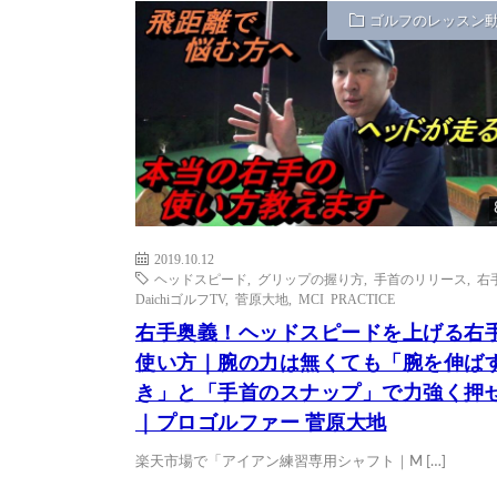
ゴルフのレッスン
2019.10.12
ヘッドスピード
,
グリップの握り方
,
手首のリリース
,
右
DaichiゴルフTV
,
菅原大地
,
MCI PRACTICE
右手奥義！ヘッドスピードを上げる右
使い方｜腕の力は無くても「腕を伸ば
き」と「手首のスナップ」で力強く押
｜プロゴルファー 菅原大地
楽天市場で「アイアン練習専用シャフト｜M […]