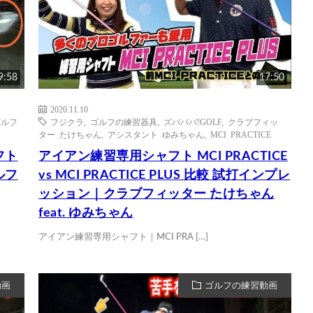
9:58
17:50
2020.11.10
iゴルフ
フジクラ
,
ゴルフの練習器具
,
ズバババ!GOLF
,
クラブフィッ
ター たけちゃん
,
アシスタント ゆみちゃん
,
MCI PRACTICE
フト
アイアン練習専用シャフト MCI PRACTICE
ルフ
vs MCI PRACTICE PLUS 比較 試打インプレ
ッション｜クラブフィッター たけちゃん
feat. ゆみちゃん
アイアン練習専用シャフト｜MCI PRA […]
動画
ゴルフの練習動画