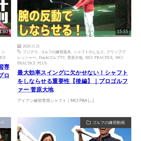
1:50
15:55
2020.11.21
,
シ
フジクラ
,
ゴルフの練習器具
,
シャフトのしなり
,
グリッププ
ICE
レッシャー
,
DaichiゴルフTV
,
菅原大地
,
MCI PRACTICE
,
MCI
PRACTICE PLUS
練習専
最大効率スイングに欠かせない！シャフト
プロ
をしならせる重要性【後編】｜プロゴルフ
ァー 菅原大地
アイアン練習専用シャフト｜MCI PRA […]
動画
ゴルフの練習動画