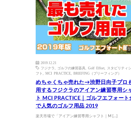
ゴルフの
1
2019.12.21
フジクラ
,
ゴルフの練習器具
,
Golf Effort
,
スタビリティ
フト
,
MCI PRACTICE
,
BRIEFING（ブリーフィング）
めちゃくちゃ売れた→渋野日向子プロ
用するフジクラのアイアン練習専用シ
ト MCI PRACTICE｜ゴルフエフォー
で人気のゴルフ用品 2019
楽天市場で「アイアン練習専用シャフト｜M […]