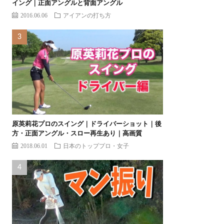
イング｜正面アングルと背面アングル
2016.06.06
アイアンの打ち方
原英莉花プロのスイング｜ドライバーショット｜後
方・正面アングル・スロー再生あり｜高画質
2018.06.01
日本のトッププロ・女子