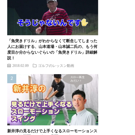
「魚突きドリル」がわからなくて断念してしまった
人にお届けする、山本道場・山本誠二氏の、もう何
度目か分からないぐらいの「魚突きドリル」詳細解
説！
2018.02.09
ゴルフのレッスン動画
新井淳の見るだけで上手くなるスローモーションス