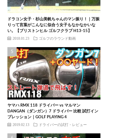
ドラコン女子・杉山美帆ちゃんのマン振り！｜万振
りって言葉がこんなに似合う女子もなかなかいな
い。【ブリストンヒル ゴルフクラブ H13-15】
2018.01.23
ゴルフのラウンド動画
ヤマハ RMX 118 ドライバー vs マルマン
DANGAN（ダンガン）7 ドライバー 比較 試打イン
プレッション｜GOLF PLAYING 4
2019.02.13
ドライバーの試打・レビュー