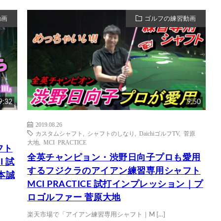
動画
ゴルフの練習動画
9:32
9:50
2019.08.26
カスタムシャフト
,
シャフトのしなり
,
DaichiゴルフTV
,
菅原
大地
,
MCI PRACTICE
フト
全英チャンピョン・渋野日向子プロも愛用
I 試
するフジクラのアイアン練習専用シャフト
本誠
MCI PRACTICE 試打インプレッション｜プ
ロゴルファー 菅原大地
楽天市場で「アイアン練習専用シャフト｜M […]