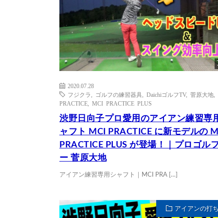
2020.07.28
フジクラ
,
ゴルフの練習器具
,
DaichiゴルフTV
,
菅原大地
,
PRACTICE
,
MCI PRACTICE PLUS
渋野日向子プロ愛用のアイアン練習専
ャフト MCI PRACTICE に新モデルの M
PRACTICE PLUS が登場！｜プロゴル
ー 菅原大地
アイアン練習専用シャフト｜MCI PRA […]
アイアンの打