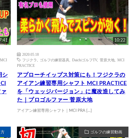
7:41
10:22
2020.05.18
MCI
フジクラ
,
ゴルフの練習器具
,
DaichiゴルフTV
,
菅原大地
,
MCI
PRACTICE
用シ
アプローチイップス対策にも！フジクラの
CI
アイアン練習専用シャフト MCI PRACTICE
ファ
を「ウェッジバージョン」に魔改造してみ
た｜プロゴルファー 菅原大地
アイアン練習専用シャフト｜MCI PRA […]
ち方
ゴルフの練習動画