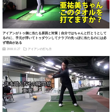
アイアンがトゥ側に当たる原因と対策｜自分ではちゃんと打とうとして
るのに、手元が浮いてトゥダウンしてクラブの先っぽに当たるのには必
ず理由がある
2018.11.27
アイアンの打ち方