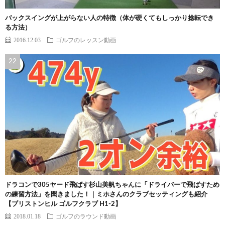
バックスイングが上がらない人の特徴（体が硬くてもしっかり捻転でき
る方法）
2016.12.03
ゴルフのレッスン動画
ドラコンで305ヤード飛ばす杉山美帆ちゃんに「ドライバーで飛ばすため
の練習方法」を聞きました！｜ミホさんのクラブセッティングも紹介
【ブリストンヒル ゴルフクラブ H1-2】
2018.01.18
ゴルフのラウンド動画