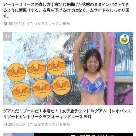
アーリーリリースの直し方｜右ひじを曲げた状態のままインパクトでき
るように素振りする。右肩を下げるのではなく、左サイドをしっかり回
す。
2018.07.18
ゴルフのレッスン動画
グアムだ！プールだ！水着だ！｜女子旅ラウンド in グアム 【レオパレス
リゾートカントリークラブ オーキッドコース 9H】
2018.01.30
ゴルフのラウンド動画