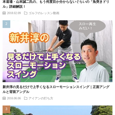
本道場・山本誠二氏の、もう何度目か分からないぐらいの「魚突きドリ
ル」詳細解説！
2018.02.09
ゴルフのレッスン動画
新井淳の見るだけで上手くなるスローモーションスイング｜正面アング
ルと背面アングル
2016.06.06
アイアンの打ち方