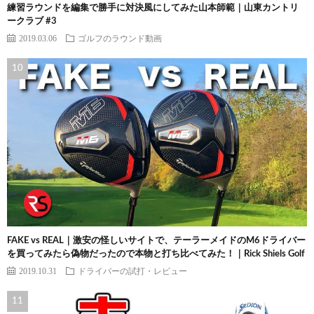
練習ラウンドを編集で勝手に対決風にしてみた山本師範｜山東カントリ
ークラブ #3
2019.03.06
ゴルフのラウンド動画
FAKE vs REAL｜激安の怪しいサイトで、テーラーメイドのM6ドライバー
を買ってみたら偽物だったので本物と打ち比べてみた！｜Rick Shiels Golf
2019.10.31
ドライバーの試打・レビュー