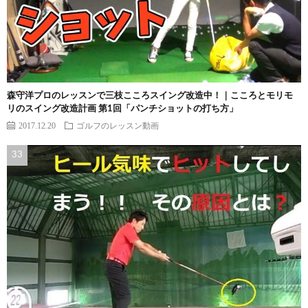
森守洋プロのレッスンで三枝こころスイング改造中！｜こころとモリモ
リのスイング改造計画 第1回「パンチショットの打ち方」
2017.12.20
ゴルフのレッスン動画