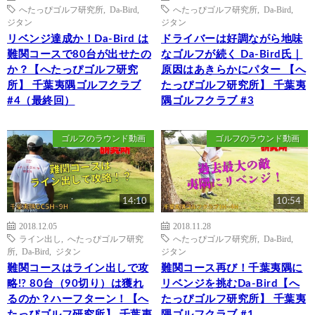
へたっぴゴルフ研究所
,
Da-Bird
,
へたっぴゴルフ研究所
,
Da-Bird
,
ジタン
ジタン
リベンジ達成か！Da-Bird は
ドライバーは好調ながら地味
難関コースで80台が出せたの
なゴルフが続く Da-Bird氏｜
か？【へたっぴゴルフ研究
原因はあきらかにパター 【へ
所】 千葉夷隅ゴルフクラブ
たっぴゴルフ研究所】 千葉夷
#4（最終回）
隅ゴルフクラブ #3
ゴルフのラウンド動画
ゴルフのラウンド動画
14:10
10:54
2018.12.05
2018.11.28
ライン出し
,
へたっぴゴルフ研究
へたっぴゴルフ研究所
,
Da-Bird
,
所
,
Da-Bird
,
ジタン
ジタン
難関コースはライン出しで攻
難関コース再び！千葉夷隅に
略!? 80台（90切り）は獲れ
リベンジを挑むDa-Bird【へ
るのか？ハーフターン！【へ
たっぴゴルフ研究所】 千葉夷
たっぴゴルフ研究所】 千葉夷
隅ゴルフクラブ #1