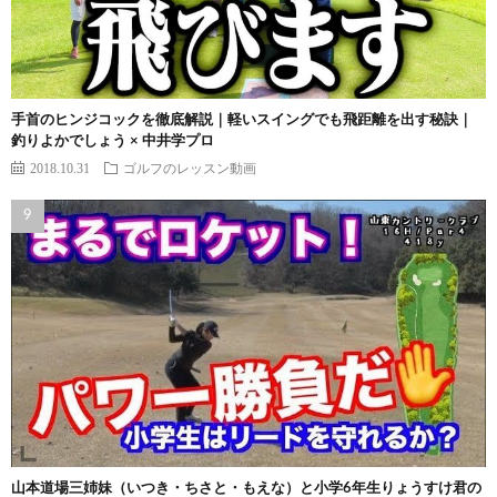
手首のヒンジコックを徹底解説｜軽いスイングでも飛距離を出す秘訣｜
釣りよかでしょう × 中井学プロ
2018.10.31
ゴルフのレッスン動画
山本道場三姉妹（いつき・ちさと・もえな）と小学6年生りょうすけ君の