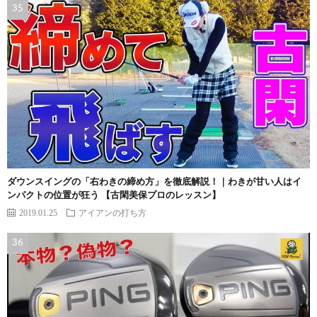
ダウンスイングの「右わきの締め方」を徹底解説！｜わきが甘い人はイ
ンパクトの位置が狂う 【古閑美保プロのレッスン】
2019.01.25
アイアンの打ち方