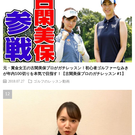
元・賞金女王の古閑美保プロがガチレッスン！初心者ゴルファーなみき
が年内100切りを本気で目指す！【古閑美保プロのガチレッスン #1】
2018.07.27
ゴルフのレッスン動画