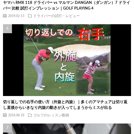
ヤマハ RMX 118 ドライバー vs マルマン DANGAN（ダンガン）7 ドライ
バー 比較 試打インプレッション｜GOLF PLAYING 4
2019.02.13
ドライバーの試打・レビュー
切り返しでの右手の使い方（外旋と内旋）｜多くのアマチュアは切り返
し直後からいきなり内旋の動きが入ってしまうからミスが出る
2018.06.19
ゴルフのレッスン動画