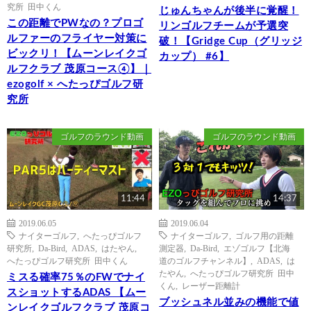
究所 田中くん
じゅんちゃんが後半に覚醒！
この距離でPWなの？プロゴ
リンゴルフチームが予選突
ルファーのフライヤー対策に
破！【Gridge Cup（グリッジ
ビックリ！【ムーンレイクゴ
カップ） #6】
ルフクラブ 茂原コース④】｜
ezogolf × へたっぴゴルフ研
究所
ゴルフのラウンド動画
ゴルフのラウンド動画
11:44
14:37
2019.06.05
2019.06.04
ナイターゴルフ
,
へたっぴゴルフ
ナイターゴルフ
,
ゴルフ用の距離
研究所
,
Da-Bird
,
ADAS
,
はたやん
,
測定器
,
Da-Bird
,
エゾゴルフ【北海
へたっぴゴルフ研究所 田中くん
道のゴルフチャンネル】
,
ADAS
,
は
たやん
,
へたっぴゴルフ研究所 田中
ミスる確率75％のFWでナイ
くん
,
レーザー距離計
スショットするADAS 【ムー
ブッシュネル並みの機能で値
ンレイクゴルフクラブ 茂原コ