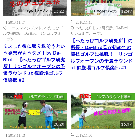
13:22
12:49
2018.11.17
2018.11.15
コースマネジメント
,
へたっぴゴ
へたっぴゴルフ研究所
,
Da-Bird
,
ルフ研究所
,
Da-Bird
,
リンゴルフオ
リンゴルフオープン
ープン
【へたっぴゴルフ研究所】の
ミスした後に取り返そうとい
所長・Da-Bird氏が初めての
う発想がもうダメ！by Da-
競技ゴルフに挑戦！｜リンゴ
Bird｜【へたっぴゴルフ研究
ルフオープンの予選ラウンド
所】リンゴルフオープンの予
at 御殿場ゴルフ倶楽部 #1
選ラウンド at 御殿場ゴルフ
倶楽部 #2
ゴルフのラウンド動画
ゴルフのラウンド動画
20:20
16:37
2018.11.13
2018.11.09