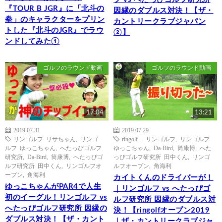
『TOUR B JGR』に「北斗の
因縁のダブルス対決！【ザ・
拳」のキャラクターをプリン
カントリークラブジャパン
トした『北斗のJGR』でラウ
②】
ンドしてみた①
ゴルフのラウンド動画
ゴルフのラウンド動画
17:04
13:21
2019.07.31
2019.07.29
リンゴルフ リサちゃん
,
リンゴ
ringolf - リンゴルフ
,
リンゴルフ
ルフ ゆっこちゃん
,
へたっぴゴルフ
ゆっこちゃん
,
Da-Bird
,
筒康博
,
へた
研究所
,
Da-Bird
,
筒康博
,
へたっぴゴ
っぴゴルフ研究所 田中くん
,
リンゴ
ルフ研究所 田中くん
,
リンゴルフオ
ルフオープン
,
角海利
ープン
,
角海利
カイトくんのドライバーが！
ゆっこちゃんがPAR4で人生
｜リンゴルフ vs へたっぴゴ
初のイーグル！リンゴルフ vs
ルフ研究所 因縁のダブルス対
へたっぴゴルフ研究所 因縁の
決！【ringolfオープン2019
ダブルス対決！【ザ・カント
｜ザ・カントリークラブジャ