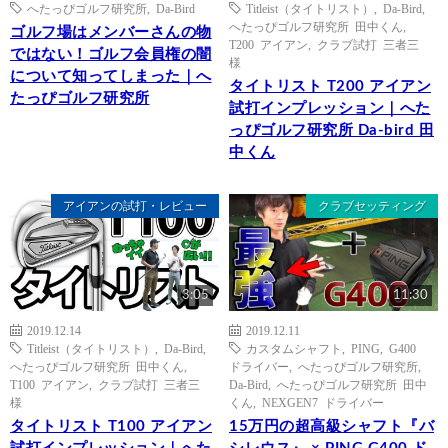
へたっぴゴルフ研究所
,
Da-Bird
Titleist（タイトリスト）
,
Da-Bird
,
へたっぴゴルフ研究所 田中くん
,
ゴルフ場はメンバーさんの物
T200 アイアン
,
クラブ試打 三者三
ではない！ゴルフ会員権の闇
様
について知ってしまった｜へ
タイトリスト T200 アイアン
たっぴゴルフ研究所
試打インプレッション｜へた
っぴゴルフ研究所 Da-bird 田
中くん
アイアンの試打・レビュー
クラブセッティング
3:05
11:30
2019.12.14
2019.12.11
Titleist（タイトリスト）
,
Da-Bird
,
カスタムシャフト
,
PING
,
G400
へたっぴゴルフ研究所 田中くん
,
ドライバー
,
へたっぴゴルフ研究所
,
T100 アイアン
,
クラブ試打 三者三
Da-Bird
,
へたっぴゴルフ研究所 田中
様
くん
,
NEXGEN7 ドライバー
タイトリスト T100 アイアン
15万円の超高級シャフト『バ