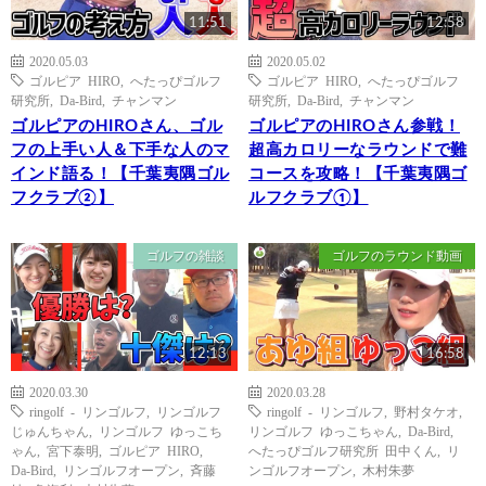
11:51
12:58
2020.05.03
2020.05.02
ゴルピア HIRO
,
へたっぴゴルフ
ゴルピア HIRO
,
へたっぴゴルフ
研究所
,
Da-Bird
,
チャンマン
研究所
,
Da-Bird
,
チャンマン
ゴルピアのHIROさん、ゴル
ゴルピアのHIROさん参戦！
フの上手い人＆下手な人のマ
超高カロリーなラウンドで難
インド語る！【千葉夷隅ゴル
コースを攻略！【千葉夷隅ゴ
フクラブ②】
ルフクラブ①】
ゴルフの雑談
ゴルフのラウンド動画
12:13
16:58
2020.03.30
2020.03.28
ringolf - リンゴルフ
,
リンゴルフ
ringolf - リンゴルフ
,
野村タケオ
,
じゅんちゃん
,
リンゴルフ ゆっこち
リンゴルフ ゆっこちゃん
,
Da-Bird
,
ゃん
,
宮下泰明
,
ゴルピア HIRO
,
へたっぴゴルフ研究所 田中くん
,
リ
Da-Bird
,
リンゴルフオープン
,
斉藤
ンゴルフオープン
,
木村朱夢