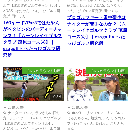
ナイターゴルフ
,
Da-Bird
,
エゾゴ
ナイターゴルフ
,
へたっぴゴルフ
ルフ【北海道のゴルフチャンネル】
,
研究所
,
Da-Bird
,
ADAS
,
はたやん
,
ADAS
,
はたやん
,
へたっぴゴルフ研
へたっぴゴルフ研究所 田中くん
究所 田中くん
プロゴルファー・田中聖也は
160ヤード/Par3ではたやん
ナイターが苦手なのか？【ム
がベタピンのバーディーチャ
ーンレイクゴルフクラブ 茂原
ンス！【ムーンレイクゴルフ
コース⑤】｜ezogolf × へた
クラブ 茂原コース⑥】｜
っぴゴルフ研究所
ezogolf × へたっぴゴルフ研
究所
ゴルフのラウンド動画
ゴルフのラウンド動画
10:36
12:11
2019.06.06
2019.06.06
ナイターゴルフ
,
ラフからの打ち
ringolf - リンゴルフ
,
リンゴルフ
方
,
フライヤー
,
Da-Bird
,
エゾゴルフ
じゅんちゃん
,
競技ゴルフ
,
リンゴル
【北海道のゴルフチャンネル】
,
フ ゆっこちゃん
,
Da-Bird
,
こりんち
ADAS
,
はたやん
,
へたっぴゴルフ研
ゃん