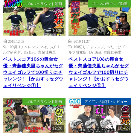
ゴルフのラウンド動画
ゴルフのラウンド動画
10:00
10:34
2019.12.03
2019.11.27
100切りチャレンジ
,
へたっぴゴ
100切りチャレンジ
,
へたっぴゴ
ルフ研究所
,
Da-Bird
,
齊藤佳央里
ルフ研究所
,
Da-Bird
,
齊藤佳央里
ベストスコア106の舞台女
ベストスコア106の舞台女
優・齊藤佳央里ちゃんがセグ
優・齊藤佳央里ちゃんがセグ
ウェイゴルフで100切りにチ
ウェイゴルフで100切りにチ
ャレンジ！【かおすぅセグウ
ャレンジ！【かおすぅセグウ
ェイリベンジ③】
ェイリベンジ②】
ゴルフのラウンド動画
アイアンの試打・レビュー
12:28
10:42