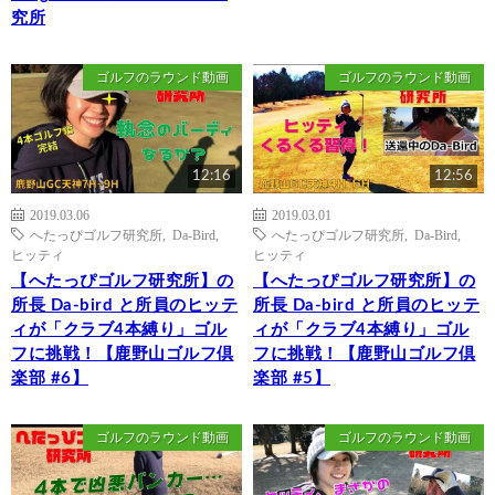
究所
ゴルフのラウンド動画
ゴルフのラウンド動画
12:16
12:56
2019.03.06
2019.03.01
へたっぴゴルフ研究所
,
Da-Bird
,
へたっぴゴルフ研究所
,
Da-Bird
,
ヒッティ
ヒッティ
【へたっぴゴルフ研究所】の
【へたっぴゴルフ研究所】の
所長 Da-bird と所員のヒッテ
所長 Da-bird と所員のヒッテ
ィが「クラブ4本縛り」ゴル
ィが「クラブ4本縛り」ゴル
フに挑戦！【鹿野山ゴルフ倶
フに挑戦！【鹿野山ゴルフ倶
楽部 #6】
楽部 #5】
ゴルフのラウンド動画
ゴルフのラウンド動画