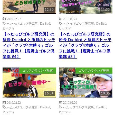
12:50
11:33
2019.02.27
2019.02.25
へたっぴゴルフ研究所
,
Da-Bird
,
へたっぴゴルフ研究所
,
Da-Bird
,
ヒッティ
ヒッティ
【へたっぴゴルフ研究所】の
【へたっぴゴルフ研究所】の
所長 Da-bird と所員のヒッテ
所長 Da-bird と所員のヒッテ
ィが「クラブ4本縛り」ゴル
ィが「クラブ4本縛り」ゴル
フに挑戦！【鹿野山ゴルフ倶
フに挑戦！【鹿野山ゴルフ倶
楽部 #4】
楽部 #3】
ゴルフのラウンド動画
ゴルフのラウンド動画
16:34
18:05
2019.02.22
2019.02.20
へたっぴゴルフ研究所
,
Da-Bird
,
へたっぴゴルフ研究所
,
Da-Bird
,
ヒッティ
ヒッティ