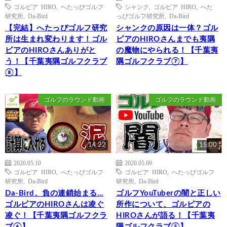
ゴルピア HIRO
,
へたっぴゴルフ
シャンク
,
ゴルピア HIRO
,
へた
研究所
,
Da-Bird
っぴゴルフ研究所
,
Da-Bird
【完結】へたっぴゴルフ研究
シャンクの原因は一体？ゴル
所は生まれ変わります！ゴル
ピアのHIROさんまでも夷隅
ピアのHIROさんありがと
の魔物にやられる！【千葉夷
う！【千葉夷隅ゴルフクラブ
隅ゴルフクラブ⑦】
⑧】
ゴルフのラウンド動画
ゴルフのラウンド動画
14:22
15:00
2020.05.10
2020.05.09
ゴルピア HIRO
,
へたっぴゴルフ
ゴルピア HIRO
,
へたっぴゴルフ
研究所
,
Da-Bird
研究所
,
Da-Bird
Da-Bird、負の連鎖始まる…
ゴルフYouTuberの闇と正しい
ゴルピアのHIROさんは凌ぐ
所作について、ゴルピアの
凌ぐ！【千葉夷隅ゴルフクラ
HIROさんが語る！【千葉夷
ブ⑥】
隅ゴルフクラブ⑤】