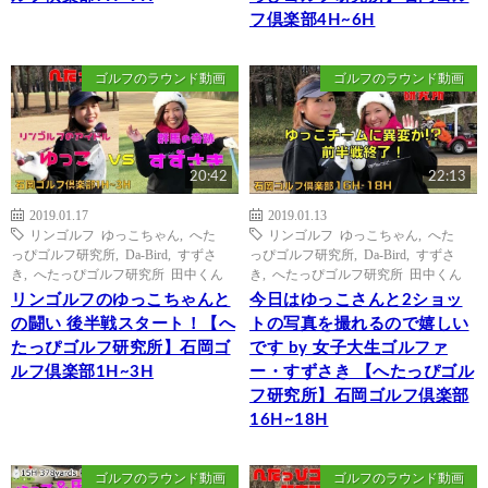
フ倶楽部4H~6H
ゴルフのラウンド動画
ゴルフのラウンド動画
20:42
22:13
2019.01.17
2019.01.13
リンゴルフ ゆっこちゃん
,
へた
リンゴルフ ゆっこちゃん
,
へた
っぴゴルフ研究所
,
Da-Bird
,
すずさ
っぴゴルフ研究所
,
Da-Bird
,
すずさ
き
,
へたっぴゴルフ研究所 田中くん
き
,
へたっぴゴルフ研究所 田中くん
リンゴルフのゆっこちゃんと
今日はゆっこさんと2ショッ
の闘い 後半戦スタート！【へ
トの写真を撮れるので嬉しい
たっぴゴルフ研究所】石岡ゴ
です by 女子大生ゴルファ
ルフ倶楽部1H~3H
ー・すずさき 【へたっぴゴル
フ研究所】石岡ゴルフ倶楽部
16H~18H
ゴルフのラウンド動画
ゴルフのラウンド動画