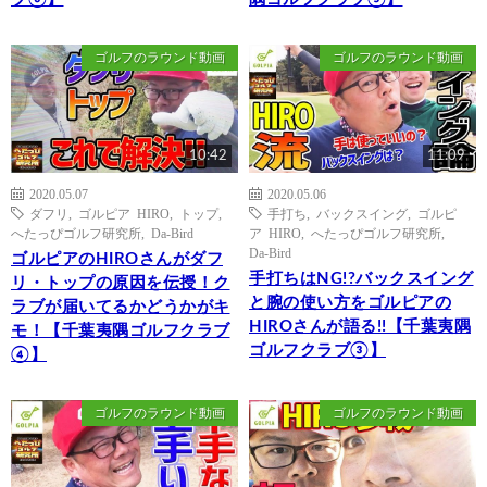
ゴルフのラウンド動画
ゴルフのラウンド動画
10:42
11:09
2020.05.07
2020.05.06
ダフリ
,
ゴルピア HIRO
,
トップ
,
手打ち
,
バックスイング
,
ゴルピ
へたっぴゴルフ研究所
,
Da-Bird
ア HIRO
,
へたっぴゴルフ研究所
,
Da-Bird
ゴルピアのHIROさんがダフ
手打ちはNG!?バックスイング
リ・トップの原因を伝授！ク
と腕の使い方をゴルピアの
ラブが届いてるかどうかがキ
HIROさんが語る!!【千葉夷隅
モ！【千葉夷隅ゴルフクラブ
ゴルフクラブ③】
④】
ゴルフのラウンド動画
ゴルフのラウンド動画