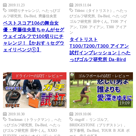
2019.11.23
2019.11.04
100切りチャレンジ
,
へたっぴゴ
Titleist（タイトリスト）
,
へたっ
ルフ研究所
,
Da-Bird
,
齊藤佳央里
ぴゴルフ研究所
,
Da-Bird
,
へたっぴ
ゴルフ研究所 田中くん
,
T100 アイ
ベストスコア106の舞台女
アン
,
T200 アイアン
,
T300 アイア
優・齊藤佳央里ちゃんがセグ
ン
ウェイゴルフで100切りにチ
タイトリスト
ャレンジ！【かおすぅセグウ
T100/T200/T300 アイアン
ェイリベンジ①】
試打インプレッション｜へた
っぴゴルフ研究所 Da-Bird
ドライバーの試打・レビュー
ゴルフボールの試打・レビュー
13:10
19:09
2019.10.30
2019.10.06
Trackman（トラックマン）
,
へた
ringolf - リンゴルフ
,
っぴゴルフ研究所
,
Da-Bird
,
へたっ
BRIDGESTONE（ブリヂストン）
,
ぴゴルフ研究所 田中くん
,
XXIO
宮下泰明
,
Da-Bird
,
TOUR B JGR ボ
ELEVEN（ゼクシオイレブン）ドラ
ール
,
北斗のJGR