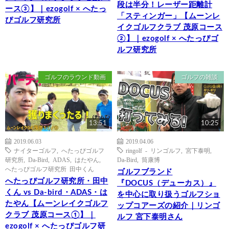
段は半分！レーザー距離計
ース③】｜ezogolf × へたっ
「スティンガー」【ムーンレ
ぴゴルフ研究所
イクゴルフクラブ 茂原コース
②】｜ezogolf × へたっぴゴ
ルフ研究所
ゴルフのラウンド動画
ゴルフの雑談
13:51
10:25
2019.06.03
2019.04.06
ナイターゴルフ
,
へたっぴゴルフ
ringolf - リンゴルフ
,
宮下泰明
,
研究所
,
Da-Bird
,
ADAS
,
はたやん
,
Da-Bird
,
筒康博
へたっぴゴルフ研究所 田中くん
ゴルフブランド
へたっぴゴルフ研究所・田中
『DOCUS（デューカス）』
くん vs Da-bird・ADAS・は
を中心に取り扱うゴルフショ
たやん【ムーンレイクゴルフ
ップコアーズの紹介｜リンゴ
クラブ 茂原コース①】｜
ルフ 宮下泰明さん
ezogolf × へたっぴゴルフ研