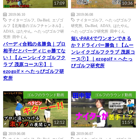
17:09
10:36
2019.06.10
2019.06.08
ナイターゴルフ
,
Da-Bird
,
エゾゴ
ナイターゴルフ
,
へたっぴゴルフ
ルフ【北海道のゴルフチャンネル】
,
研究所
,
Da-Bird
,
ADAS
,
はたやん
,
ADAS
,
はたやん
,
へたっぴゴルフ研
へたっぴゴルフ研究所 田中くん
究所 田中くん
短いPAR4でワンオンできる
バーディ合戦の名勝負｜プロ
か？ドライバー勝負！【ムー
相手だとバーディじゃ勝てな
ンレイクゴルフクラブ 茂原コ
い！【ムーンレイクゴルフク
ース⑦】｜ezogolf × へたっ
ラブ 茂原コース⑧】｜
ぴゴルフ研究所
ezogolf × へたっぴゴルフ研
究所
ゴルフのラウンド動画
ゴルフのラウンド動画
12:12
11:55
2019.06.08
2019.06.07