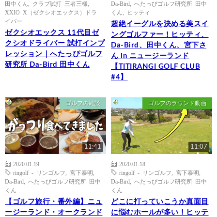
田中くん
,
クラブ試打 三者三様
,
Da-Bird
,
へたっぴゴルフ研究所 田中
XXIO X（ゼクシオエックス）ドラ
くん
,
ヒッティ
イバー
超絶イーグルを決める美スイ
ゼクシオエックス 11代目ゼ
ングゴルファー！ヒッティ、
クシオドライバー 試打インプ
Da-Bird、田中くん、宮下さ
レッション｜へたっぴゴルフ
ん in ニュージーランド
研究所 Da-Bird 田中くん
【TITIRANGI GOLF CLUB
#4】
ゴルフの雑談
ゴルフのラウンド動画
11:41
11:07
2020.01.19
2020.01.18
ringolf - リンゴルフ
,
宮下泰明
,
ringolf - リンゴルフ
,
宮下泰明
,
Da-Bird
,
へたっぴゴルフ研究所 田中
Da-Bird
,
へたっぴゴルフ研究所 田中
くん
くん
【ゴルフ旅行・番外編】ニュ
どこに打っていこうか真面目
ージーランド・オークランド
に悩むホールが多い！ヒッテ