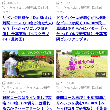
2018.12.11
2018.12.07
へたっぴゴルフ研究所
,
Da-Bird
,
へたっぴゴルフ研究所
,
Da-Bird
,
ジタン
ジタン
リベンジ達成か！Da-Bird は
ドライバーは好調ながら地味
難関コースで80台が出せたの
なゴルフが続く Da-Bird氏｜
か？【へたっぴゴルフ研究
原因はあきらかにパター 【へ
所】 千葉夷隅ゴルフクラブ
たっぴゴルフ研究所】 千葉夷
#4（最終回）
隅ゴルフクラブ #3
ゴルフのラウンド動画
ゴルフのラウンド動画
14:10
10:54
2018.12.05
2018.11.28
ライン出し
,
へたっぴゴルフ研究
へたっぴゴルフ研究所
,
Da-Bird
,
所
,
Da-Bird
,
ジタン
ジタン
難関コースはライン出しで攻
難関コース再び！千葉夷隅に
略!? 80台（90切り）は獲れ
リベンジを挑むDa-Bird【へ
るのか？ハーフターン！【へ
たっぴゴルフ研究所】 千葉夷