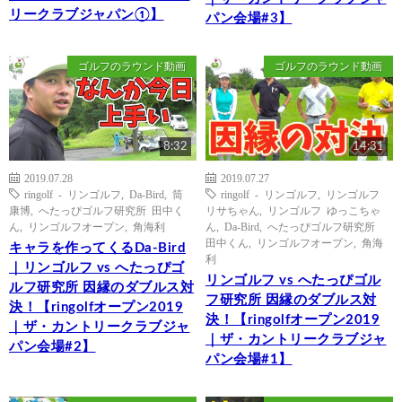
リークラブジャパン①】
パン会場#3】
ゴルフのラウンド動画
ゴルフのラウンド動画
8:32
14:31
2019.07.28
2019.07.27
ringolf - リンゴルフ
,
Da-Bird
,
筒
ringolf - リンゴルフ
,
リンゴルフ
康博
,
へたっぴゴルフ研究所 田中く
リサちゃん
,
リンゴルフ ゆっこちゃ
ん
,
リンゴルフオープン
,
角海利
ん
,
Da-Bird
,
へたっぴゴルフ研究所
田中くん
,
リンゴルフオープン
,
角海
キャラを作ってくるDa-Bird
利
｜リンゴルフ vs へたっぴゴ
リンゴルフ vs へたっぴゴル
ルフ研究所 因縁のダブルス対
フ研究所 因縁のダブルス対
決！【ringolfオープン2019
決！【ringolfオープン2019
｜ザ・カントリークラブジャ
｜ザ・カントリークラブジャ
パン会場#2】
パン会場#1】