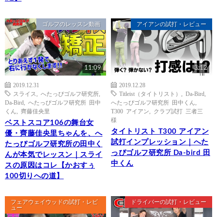
ゴルフのレッスン動画
アイアンの試打・レビュー
11:09
3:12
2019.12.31
2019.12.28
スライス
,
へたっぴゴルフ研究所
,
Titleist（タイトリスト）
,
Da-Bird
,
Da-Bird
,
へたっぴゴルフ研究所 田中
へたっぴゴルフ研究所 田中くん
,
くん
,
齊藤佳央里
T300 アイアン
,
クラブ試打 三者三
様
ベストスコア106の舞台女
タイトリスト T300 アイアン
優・齊藤佳央里ちゃんを、へ
試打インプレッション｜へた
たっぴゴルフ研究所の田中く
っぴゴルフ研究所 Da-bird 田
んが本気でレッスン｜スライ
中くん
スの原因はコレ【かおすぅ
100切りへの道】
フェアウェイウッドの試打・レビ
ドライバーの試打・レビュー
ュー