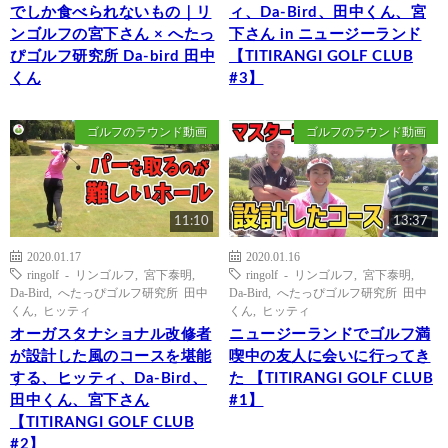
でしか食べられないもの｜リ
ィ、Da-Bird、田中くん、宮
ンゴルフの宮下さん × へたっ
下さん in ニュージーランド
ぴゴルフ研究所 Da-bird 田中
【TITIRANGI GOLF CLUB
くん
#3】
ゴルフのラウンド動画
ゴルフのラウンド動画
11:10
13:37
2020.01.17
2020.01.16
ringolf - リンゴルフ
,
宮下泰明
,
ringolf - リンゴルフ
,
宮下泰明
,
Da-Bird
,
へたっぴゴルフ研究所 田中
Da-Bird
,
へたっぴゴルフ研究所 田中
くん
,
ヒッティ
くん
,
ヒッティ
オーガスタナショナル改修者
ニュージーランドでゴルフ満
が設計した風のコースを堪能
喫中の友人に会いに行ってき
する、ヒッティ、Da-Bird、
た 【TITIRANGI GOLF CLUB
田中くん、宮下さん
#1】
【TITIRANGI GOLF CLUB
#2】