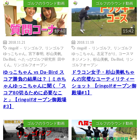
ゴルフのラウンド動画
ゴルフのラウンド動画
19:40
15:42
2018.11.21
2018.11.19
ringolf - リンゴルフ
,
リンゴルフ
ringolf - リンゴルフ
,
リンゴルフ
ゆっこちゃん
,
宮下泰明
,
杉山美帆
,
ゆっこちゃん
,
左足下がり
,
コースマ
Da-Bird
,
へたっぴゴルフ研究所 田中
ネジメント
,
杉山美帆
,
Da-Bird
,
リン
くん
,
リンゴルフオープン
ゴルフオープン
ゆっこちゃん vs Da-Bird ス
ドラコン女子・杉山美帆ちゃ
コア勝負の結果は？｜ミホち
んの完璧なユーティリティー
ゃんゆっこちゃんに聞く「ス
ショット 【ringolfオープン御
コア80切るために必要なこ
殿場#1】
と」【ringolfオープン御殿場
#3】
ゴルフのラウンド動画
ゴルフのラウンド動画