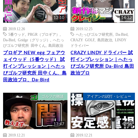
12:10
14:32
2019.12.26
2019.12.25
5番ウッド
,
PRGR（プロギア）
,
へたっぴゴルフ研究所
,
Da-Bird
,
Da-Bird
,
Gridge（グリッジ）
,
へたっ
CRAZY GOLF
,
島田政治
,
LINDY
ぴゴルフ研究所 田中くん
,
島田政治
ドライバー
プロギア NEW egg フェアウ
CRAZY LINDY ドライバー 試
ェイウッド（5番ウッド） 試
打インプレッション｜へたっ
打インプレッション｜へたっ
ぴゴルフ研究所 Da-Bird 島田
ぴゴルフ研究所 田中くん、島
政治プロ
田政治プロ、Da-Bird
ゴルフの雑談
アイアンの試打・レビュー
13:47
2:56
2019.12.21
2019.12.21