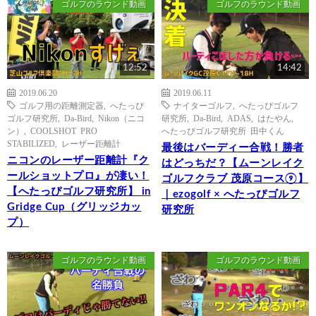
ゴルフのラウンド動画
ゴルフのラウンド動画
12:52
14:42
2019.06.20
2019.06.11
ゴルフ用の距離測定器
,
へたっぴ
ナイターゴルフ
,
へたっぴゴルフ
ゴルフ研究所
,
Da-Bird
,
Nikon（ニコ
研究所
,
Da-Bird
,
ADAS
,
はたやん
,
ン）
,
COOLSHOT PRO
へたっぴゴルフ研究所 田中くん
STABILIZED
,
レーザー距離計
最後はバーディー合戦！勝者
ニコンのレーザー距離計『ク
はどっちだ？【ムーンレイク
ールショットプロ』が凄い！
ゴルフクラブ 茂原コース⑨】
【へたっぴゴルフ研究所】 in
｜ezogolf × へたっぴゴルフ
Gridge Cup（グリッジカッ
研究所
プ）
ゴルフのラウンド動画
ゴルフのラウンド動画