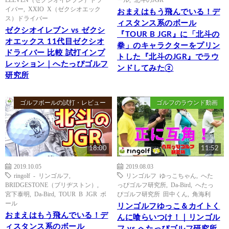
イバー
,
XXIO X（ゼクシオエック
おまえはもう飛んでいる！デ
ス）ドライバー
ィスタンス系のボール
ゼクシオイレブン vs ゼクシ
『TOUR B JGR』に「北斗の
オエックス 11代目ゼクシオ
拳」のキャラクターをプリン
ドライバー 比較 試打インプ
トした『北斗のJGR』でラウ
レッション｜へたっぴゴルフ
ンドしてみた②
研究所
ゴルフボールの試打・レビュー
ゴルフのラウンド動画
18:00
11:52
2019.10.05
2019.08.03
ringolf - リンゴルフ
,
リンゴルフ ゆっこちゃん
,
へた
BRIDGESTONE（ブリヂストン）
,
っぴゴルフ研究所
,
Da-Bird
,
へたっ
宮下泰明
,
Da-Bird
,
TOUR B JGR ボ
ぴゴルフ研究所 田中くん
,
角海利
ール
リンゴルフゆっこ＆カイトく
おまえはもう飛んでいる！デ
んに喰らいつけ！｜リンゴル
ィスタンス系のボール
フ vs へたっぴゴルフ研究所