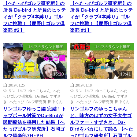
【へたっぴゴルフ研究所】の
【へたっぴゴルフ研究所】の
所長 Da-bird と所員のヒッテ
所長 Da-bird と所員のヒッテ
ィが「クラブ4本縛り」ゴル
ィが「クラブ4本縛り」ゴル
フに挑戦！【鹿野山ゴルフ倶
フに挑戦！【鹿野山ゴルフ倶
楽部 #2】
楽部 #1】
ゴルフのラウンド動画
ゴルフのラウンド動画
15:20
19:41
2019.01.25
2019.01.18
リンゴルフ ゆっこちゃん
,
へた
リンゴルフ ゆっこちゃん
,
へた
っぴゴルフ研究所
,
Da-Bird
,
すずさ
っぴゴルフ研究所
,
Da-Bird
,
すずさ
き
,
へたっぴゴルフ研究所 田中くん
き
,
へたっぴゴルフ研究所 田中くん
リンゴルフゆっこ編 完結！ト
リンゴルフのゆっこちゃん
ップボール対策でDa-Birdが
と、味方のはずの女子大生ゴ
民間療法を採用した結果【へ
ルファー・すずさき、Da-
たっぴゴルフ研究所】石岡ゴ
Birdをバカにして踊る 【へた
ルフ倶楽部7H~9H
っぴゴルフ研究所】石岡ゴル