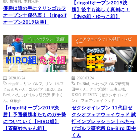
妙
,
角海利
,
木村朱夢
【ringolfオープン2019決
優勝は誰の手に？リンゴルフ
勝】後半も楽しく真剣に！
オープン十傑発表！【ringolf
【あゆ組・ゆっこ組】
オープン2019決勝】
ゴルフのラウンド動画
フェアウェイウッドの試打・レビ
ュー
16:30
4:25
2020.03.24
2020.03.24
ringolf - リンゴルフ
,
リンゴルフ
Da-Bird
,
へたっぴゴルフ研究所
じゅんちゃん
,
ゴルピア HIRO
,
Da-
田中くん
,
クラブ試打 三者三様
,
Bird
,
へたっぴゴルフ研究所 田中く
XXIO ELEVEN（ゼクシオイレブ
ん
,
斉藤妙
ン） フェアウェイウッド
【ringolfオープン2019決
ゼクシオイレブン 11代目ゼ
勝】予選優勝者たちのガチ勢
クシオフェアウェイウッド 試
についていく【HIRO組】
打インプレッション｜へたっ
【斉藤妙ちゃん組】
ぴゴルフ研究所 Da-Bird 田中
くん