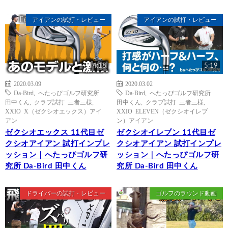
アイアンの試打・レビュー
アイアンの試打・レビュー
4:18
5:19
2020.03.09
2020.03.02
Da-Bird
,
へたっぴゴルフ研究所
Da-Bird
,
へたっぴゴルフ研究所
田中くん
,
クラブ試打 三者三様
,
田中くん
,
クラブ試打 三者三様
,
XXIO X（ゼクシオエックス）アイ
XXIO ELEVEN（ゼクシオイレブ
アン
ン）アイアン
ゼクシオエックス 11代目ゼ
ゼクシオイレブン 11代目ゼ
クシオアイアン 試打インプレ
クシオアイアン 試打インプレ
ッション｜へたっぴゴルフ研
ッション｜へたっぴゴルフ研
究所 Da-Bird 田中くん
究所 Da-Bird 田中くん
ドライバーの試打・レビュー
ゴルフのラウンド動画