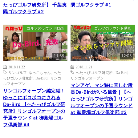
たっぴゴルフ研究所】 千葉夷
隅ゴルフクラブ #1
隅ゴルフクラブ #2
ゴルフのラウンド動画
ゴルフのラウンド動画
11:55
12:05
2018.11.22
2018.11.21
リンゴルフ ゆっこちゃん
,
へた
へたっぴゴルフ研究所
,
Da-Bird
,
っぴゴルフ研究所
,
Da-Bird
,
リンゴ
リンゴルフオープン
ルフオープン
マンアゲ、マン狭に苦しむ所
リンゴルフオープン編完結！
長Da-Birdがいる風景｜【へ
ゆっこにボコボコにされる
たっぴゴルフ研究所】リンゴ
Da-Bird 【へたっぴゴルフ研
ルフオープンの予選ラウンド
究所】リンゴルフオープンの
at 御殿場ゴルフ倶楽部 #3
予選ラウンド at 御殿場ゴル
フ倶楽部 #4