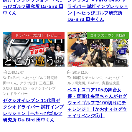
試打インプレッション｜へた
シレウス』 × PING G400 ド
っぴゴルフ研究所 Da-bird 田
ライバー 試打インプレッショ
中くん
ン｜へたっぴゴルフ研究所
Da-Bird 田中くん
ドライバーの試打・レビュー
ゴルフのラウンド動画
5:27
10:53
2019.12.07
2019.12.05
Da-Bird
,
へたっぴゴルフ研究所
100切りチャレンジ
,
へたっぴゴ
田中くん
,
クラブ試打 三者三様
,
ルフ研究所
,
Da-Bird
,
齊藤佳央里
XXIO ELEVEN（ゼクシオイレブ
ベストスコア106の舞台女
ン）ドライバー
優・齊藤佳央里ちゃんがセグ
ゼクシオイレブン 11代目ゼ
ウェイゴルフで100切りにチ
クシオドライバー 試打インプ
ャレンジ！【かおすぅセグウ
レッション｜へたっぴゴルフ
ェイリベンジ④】
研究所 Da-Bird 田中くん