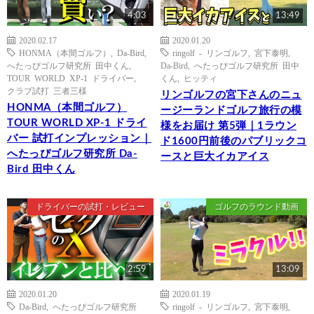
4:03
13:49
2020.02.17
2020.01.20
HONMA（本間ゴルフ）
,
Da-Bird
,
ringolf - リンゴルフ
,
宮下泰明
,
へたっぴゴルフ研究所 田中くん
,
Da-Bird
,
へたっぴゴルフ研究所 田中
TOUR WORLD XP-1 ドライバー
,
くん
,
ヒッティ
クラブ試打 三者三様
リンゴルフの宮下さんのニュ
HONMA（本間ゴルフ）
ージーランドゴルフ旅行の模
TOUR WORLD XP-1 ドライ
様をお届け 第5弾｜1ラウン
バー 試打インプレッション｜
ド1600円前後のパブリックコ
へたっぴゴルフ研究所 Da-
ースと巨大イカアイス
Bird 田中くん
ドライバーの試打・レビュー
ゴルフのラウンド動画
2:59
13:09
2020.01.20
2020.01.19
Da-Bird
,
へたっぴゴルフ研究所
ringolf - リンゴルフ
,
宮下泰明
,