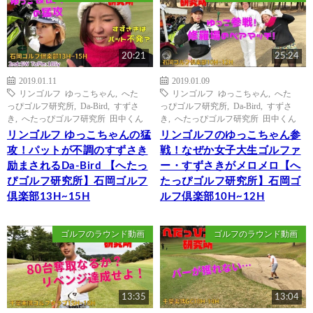
20:21
25:24
2019.01.11
2019.01.09
リンゴルフ ゆっこちゃん
,
へた
リンゴルフ ゆっこちゃん
,
へた
っぴゴルフ研究所
,
Da-Bird
,
すずさ
っぴゴルフ研究所
,
Da-Bird
,
すずさ
き
,
へたっぴゴルフ研究所 田中くん
き
,
へたっぴゴルフ研究所 田中くん
リンゴルフ ゆっこちゃんの猛
リンゴルフのゆっこちゃん参
攻！パットが不調のすずさき
戦！なぜか女子大生ゴルファ
励まされるDa-Bird 【へたっ
ー・すずさきがメロメロ【へ
ぴゴルフ研究所】石岡ゴルフ
たっぴゴルフ研究所】石岡ゴ
倶楽部13H~15H
ルフ倶楽部10H~12H
ゴルフのラウンド動画
ゴルフのラウンド動画
13:35
13:04