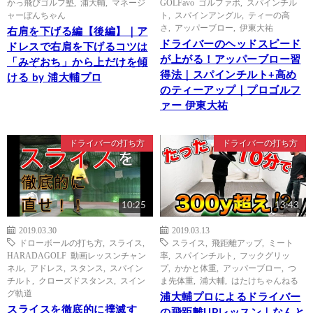
かっ飛びゴルフ塾
,
浦大輔
,
マネージ
GOLFavo ゴルファボ
,
スパインチル
ャーぼんちゃん
ト
,
スパインアングル
,
ティーの高
さ
,
アッパーブロー
,
伊東大祐
右肩を下げる編【後編】｜ア
ドライバーのヘッドスピード
ドレスで右肩を下げるコツは
が上がる！アッパーブロー習
「みぞおち」から上だけを傾
得法｜スパインチルト+高め
ける by 浦大輔プロ
のティーアップ｜プロゴルフ
ァー 伊東大祐
ドライバーの打ち方
ドライバーの打ち方
10:25
13:43
2019.03.30
2019.03.13
ドローボールの打ち方
,
スライス
,
スライス
,
飛距離アップ
,
ミート
HARADAGOLF 動画レッスンチャン
率
,
スパインチルト
,
フックグリッ
ネル
,
アドレス
,
スタンス
,
スパイン
プ
,
かかと体重
,
アッパーブロー
,
つ
チルト
,
クローズドスタンス
,
スイン
ま先体重
,
浦大輔
,
はたけちゃんねる
グ軌道
浦大輔プロによるドライバー
スライスを徹底的に撲滅す
の飛距離UPレッスン｜なんと