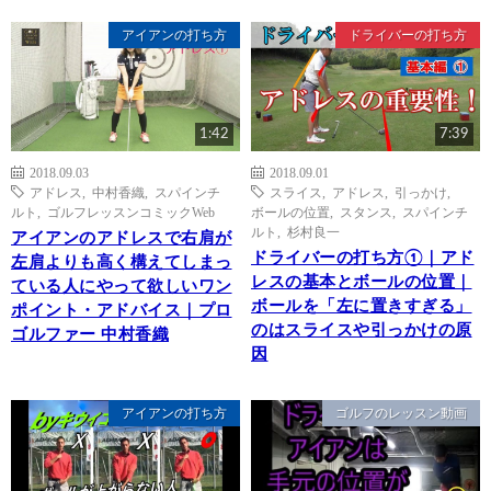
アイアンの打ち方
ドライバーの打ち方
1:42
7:39
2018.09.03
2018.09.01
アドレス
,
中村香織
,
スパインチ
スライス
,
アドレス
,
引っかけ
,
ルト
,
ゴルフレッスンコミックWeb
ボールの位置
,
スタンス
,
スパインチ
ルト
,
杉村良一
アイアンのアドレスで右肩が
ドライバーの打ち方①｜アド
左肩よりも高く構えてしまっ
レスの基本とボールの位置｜
ている人にやって欲しいワン
ボールを「左に置きすぎる」
ポイント・アドバイス｜プロ
のはスライスや引っかけの原
ゴルファー 中村香織
因
アイアンの打ち方
ゴルフのレッスン動画