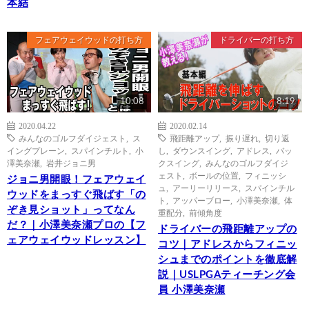
本結
フェアウェイウッドの打ち方
ドライバーの打ち方
10:08
8:19
2020.04.22
2020.02.14
みんなのゴルフダイジェスト
,
ス
飛距離アップ
,
振り遅れ
,
切り返
イングプレーン
,
スパインチルト
,
小
し
,
ダウンスイング
,
アドレス
,
バッ
澤美奈瀬
,
岩井ジョニ男
クスイング
,
みんなのゴルフダイジ
ェスト
,
ボールの位置
,
フィニッシ
ジョニ男開眼！フェアウェイ
ュ
,
アーリーリリース
,
スパインチル
ウッドをまっすぐ飛ばす「の
ト
,
アッパーブロー
,
小澤美奈瀬
,
体
ぞき見ショット」ってなん
重配分
,
前傾角度
だ？｜小澤美奈瀬プロの【フ
ドライバーの飛距離アップの
ェアウェイウッドレッスン】
コツ｜アドレスからフィニッ
シュまでのポイントを徹底解
説｜USLPGAティーチング会
員 小澤美奈瀬