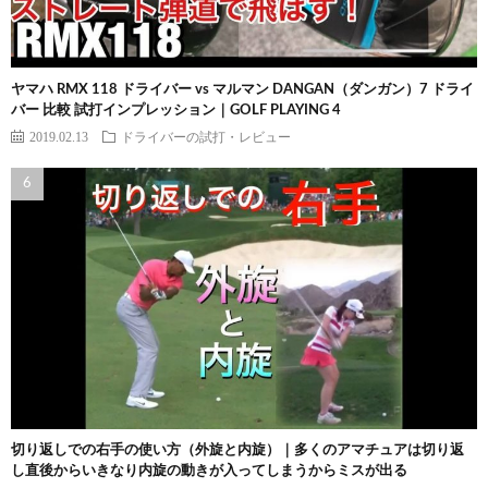
ヤマハ RMX 118 ドライバー vs マルマン DANGAN（ダンガン）7 ドライ
バー 比較 試打インプレッション｜GOLF PLAYING 4
2019.02.13
ドライバーの試打・レビュー
切り返しでの右手の使い方（外旋と内旋）｜多くのアマチュアは切り返
し直後からいきなり内旋の動きが入ってしまうからミスが出る