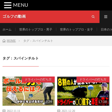
MENU
ゴルフの動画
ホーム
世界のトッププロ・男子
世界のトッププロ・女子
日本の
HOME
タグ：スパインチルト
タグ：スパインチルト
ドライバーの打ち方
ドライバーの打ち方
7:39
17:38
2022.11.11
2021.12.20