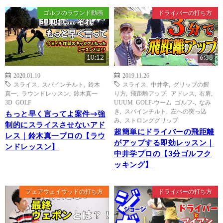
ゴルフのラウンド動画
ドライバーの打ち方
10:12
6:38
2020.01.10
2019.11.26
スライス
,
スパインチルト
,
鈴木
スライス
,
中井学
,
グリップの握
真一
,
ラウンドレッスン
,
鈴木真一
り方
,
飛距離アップ
,
アドレス
,
右肩
,
3D GOLF
UUUM GOLF-ウーム ゴルフ-
,
なみ
き
,
スパインチルト
,
左への突っ込
もっと早く言ってよ案件→強
み
,
ストロンググリップ
制的にスライスさせないアド
超簡単にドライバーの飛距離
レス｜鈴木真一プロの【ラウ
がアップする即効レッスン｜
ンドレッスン】
中井学プロの【3分ゴルフク
ッキング】
フェアウェイウッドの打ち方
ドライバーの打ち方