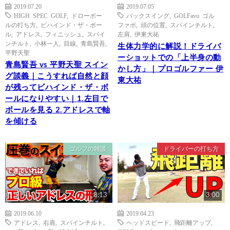
2019.07.20
2019.07.05
HIGH SPEC GOLF
,
ドローボー
バックスイング
,
GOLFavo ゴル
ルの打ち方
,
ビハインド・ザ・ボー
ファボ
,
頭の位置
,
スパインチルト
,
ル
,
アドレス
,
フィニッシュ
,
スパイ
左肩
,
伊東大祐
ンチルト
,
小林一人
,
目線
,
青島賢吾
,
生体力学的に解説！ドライバ
平野天聖
ーショットでの「上半身の動
青島賢吾 vs 平野天聖 スイン
かし方」｜プロゴルファー 伊
グ談義｜こうすれば自然と顔
東大祐
が残ってビハインド・ザ・ボ
ールになりやすい｜1.左目で
ボールを見る 2.アドレスで軸
を傾ける
ゴルフの雑談
ドライバーの打ち方
8:13
3:00
2019.06.10
2019.04.23
アドレス
,
右肩
,
スパインチルト
,
ヘッドスピード
,
飛距離アップ
,