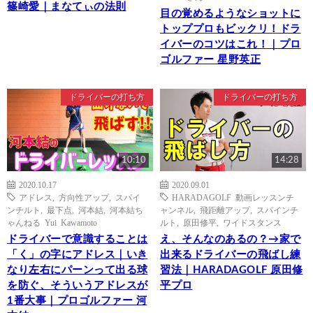
篠崎愛｜まなてぃの法則
目の覚めるようなショットに
トッププロもビックリ！ドラ
イバーのコツはこれ！｜プロ
ゴルファー 星野英正
ドライバーの打ち方
ドライバーの打ち方
10:10
14:28
2020.10.17
2020.09.01
アドレス
,
方向性アップ
,
スパイ
HARADAGOLF 動画レッスンチ
ンチルト
,
最下点
,
河本結
,
河本結ち
ャンネル
,
飛距離アップ
,
スパインチ
ゃんねる Yui Kawamoto
ルト
,
原田修平
,
ワイドスタンス
ドライバーで意識することは
え、そんなのあるの？→家で
「く」の字にアドレス｜いき
出来るドライバーの飛ばし練
なり左右にパーンって出る球
習法｜HARADAGOLF 原田修
を防ぐ、そういうアドレスが
平プロ
1番大事｜プロゴルファー 河