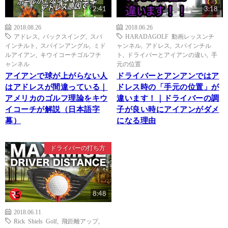
2:41
3:18
2018.08.26
2018.06.26
アドレス
,
バックスイング
,
スパ
HARADAGOLF 動画レッスンチ
インチルト
,
スパインアングル
,
ミド
ャンネル
,
アドレス
,
スパインチル
ルアイアン
,
キウイコーチゴルフチ
ト
,
ドライバーとアイアンの違い
,
手
ャンネル
元の位置
アイアンで球が上がらない人
ドライバーとアンアンではア
はアドレスが間違っている｜
ドレス時の「手元の位置」が
アメリカのゴルフ理論をキウ
違います！｜ドライバーの調
イコーチが解説（日本語字
子が良い時にアイアンがダメ
幕）
になる理由
ドライバーの打ち方
8:48
2018.06.11
Rick Shiels Golf
,
飛距離アップ
,