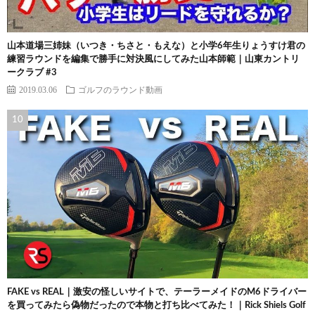
山本道場三姉妹（いつき・ちさと・もえな）と小学6年生りょうすけ君の
練習ラウンドを編集で勝手に対決風にしてみた山本師範｜山東カントリ
ークラブ #3
2019.03.06
ゴルフのラウンド動画
FAKE vs REAL｜激安の怪しいサイトで、テーラーメイドのM6ドライバー
を買ってみたら偽物だったので本物と打ち比べてみた！｜Rick Shiels Golf