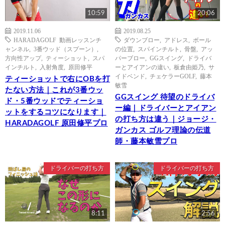
10:59
20:06
2019.11.06
2019.08.25
HARADAGOLF 動画レッスンチ
ダウンブロー
,
アドレス
,
ボール
ャンネル
,
3番ウッド（スプーン）
,
の位置
,
スパインチルト
,
骨盤
,
アッ
方向性アップ
,
ティーショット
,
スパ
パーブロー
,
GGスイング
,
ドライバ
インチルト
,
入射角度
,
原田修平
ーとアイアンの違い
,
板倉由姫乃
,
サ
イドベンド
,
チェケラーGOLF
,
藤本
ティーショットで右にOBを打
敏雪
たない方法｜これが3番ウッ
GGスイング 待望のドライバ
ド・5番ウッドでティーショ
ー編｜ドライバーとアイアン
ットをするコツになります｜
の打ち方は違う｜ジョージ・
HARADAGOLF 原田修平プロ
ガンカス ゴルフ理論の伝道
師・藤本敏雪プロ
ドライバーの打ち方
ドライバーの打ち方
8:11
2:56