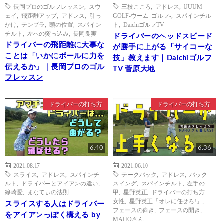
長岡プロのゴルフレッスン
,
スウ
三枝こころ
,
アドレス
,
UUUM
ェイ
,
飛距離アップ
,
アドレス
,
引っ
GOLF-ウーム ゴルフ-
,
スパインチル
かけ
,
テンプラ
,
頭の位置
,
スパイン
ト
,
DaichiゴルフTV
チルト
,
左への突っ込み
,
長岡良実
ドライバーのヘッドスピード
ドライバーの飛距離に大事な
が勝手に上がる「サイコーな
ことは「いかにボールに力を
技」教えます｜Daichiゴルフ
伝えるか」｜長岡プロのゴル
TV 菅原大地
フレッスン
ドライバーの打ち方
ドライバーの打ち方
6:40
6:36
2021.08.17
2021.06.10
スライス
,
アドレス
,
スパインチ
テークバック
,
アドレス
,
バック
ルト
,
ドライバーとアイアンの違い
,
スイング
,
スパインチルト
,
左手の
篠崎愛
,
まなてぃの法則
甲
,
星野英正
,
ドライバーの打ち方
女性
,
星野英正「オレに任せろ!」
,
スライスする人はドライバー
フェースの向き
,
フェースの開き
,
をアイアンっぽく構える by
MAHOさん