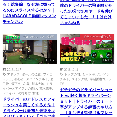
る！総集編｜なぜ左に振って
僕のドライバーの飛距離がた
るのにスライスするのか？｜
った10分で100ヤードも伸び
HARADAGOLF 動画レッスン
てしまいました…！｜はたけ
チャンネル
ちゃんねる
ゴルフのレッスン動画
ドライバーの打ち方
13:02
14:18
2018.12.17
2018.12.11
アドレス
,
ボールの位置
,
フィニ
トップの間
,
ミート率
,
スパイン
ッシュ
,
初心者
,
スパインチルト
,
肩
チルト
,
スイング軸
,
岸副哲也ゴルフ
甲骨
,
最下点
,
左肩
,
川本大地
,
ドラ
TV
イバーとアイアンの違い
,
荒木悠歩
,
ガチガチのドライバーショッ
ドライバーの打ち方 女性
ト vs 軽く振るドライバーシ
ドライバーのアドレスとフィ
ョット｜ドライバーのミート
ニッシュを美しくする方法｜
率がアップする練習のやり方
ドライバーは最初と最後をキ
｜【きしぞえ哲也ゴルフレッ
メればうまくいく【ゴルフ未