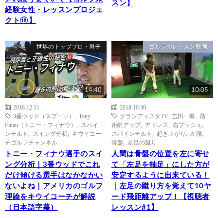
スン】
経験女性・レッスンプロジェ
クト⑲】
世界のトッププロ・男子
ゴルフのレッスン動画
14:40
10:05
2018.12.11
2018.10.30
3番ウッド（スプーン）
,
Tony
グランディスタTV
,
吉田一尊
,
飛
Finau（トニー・フィナウ）
,
スパイ
距離アップ
,
アドレス
,
右プッシュ
,
ンチルト
,
スイング分析
,
キウイコー
スパインチルト
,
起き上がり
,
左腰
,
チゴルフチャンネル
骨盤
,
左足の蹴り
トニー・フィナウ選手のスイ
人間は骨盤の位置を左に寄せ
ング分析｜3番ウッドでこれ
て「左足を軸足」にした方が
だけ傾ける選手はなかなかい
安定するように出来ている！
ないよね｜アメリカのゴルフ
｜左足の蹴り方を覚えて10ヤ
理論をキウイコーチが解説
ード飛距離アップ！【視聴者
（日本語字幕）
レッスン#1】