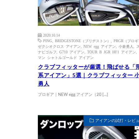
2020.10.14
PING
,
BRIDGESTONE（ブリヂストン）
,
PRGR（プロ
ゼクシオクロス アイアン
,
NEW egg アイアン
,
小倉勇人
,
ナビゴルフ
,
G710 アイアン
,
TOUR B JGR HF1 アイアン
,
マン シャトルゴールド アイアン
クラブフィッターが厳選！飛ばせる「
系アイアン」5選｜クラブフィッター 
勇人
プロギア｜NEW egg アイアン（20 […]
アイアンの試打・レビ