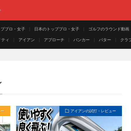
ト
ッププロ・女子
日本のトッププロ・女子
ゴルフのラウンド動画
リティ
アイアン
アプローチ
バンカー
パター
クラ
ン
ュー
アイアンの試打・レビュー