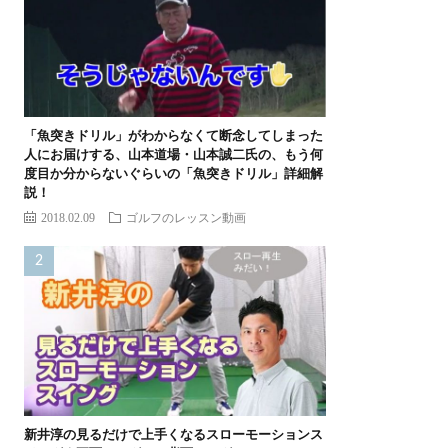
「魚突きドリル」がわからなくて断念してしまった
人にお届けする、山本道場・山本誠二氏の、もう何
度目か分からないぐらいの「魚突きドリル」詳細解
説！
2018.02.09
ゴルフのレッスン動画
新井淳の見るだけで上手くなるスローモーションス