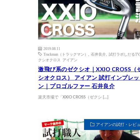
1
2019.08.11
Trackman（トラックマン）
,
石井良介
,
試打ラボしだるTV
クシオクロス アイアン
激飛び系のゼクシオ｜XXIO CROSS（
シオクロス） アイアン 試打インプレ
ン｜プロゴルファー 石井良介
楽天市場で「XXIO CROSS（ゼクシ […]
アイアンの試打・レビ