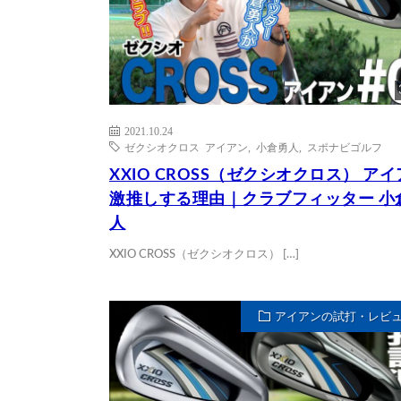
2021.10.24
ゼクシオクロス アイアン
,
小倉勇人
,
スポナビゴルフ
XXIO CROSS（ゼクシオクロス） ア
激推しする理由｜クラブフィッター 小
人
XXIO CROSS（ゼクシオクロス） […]
アイアンの試打・レビ