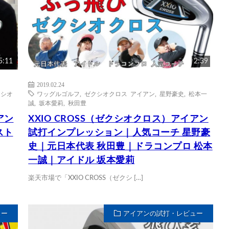
5:11
2:39
2019.02.24
クシオ
ワッグルゴルフ
,
ゼクシオクロス アイアン
,
星野豪史
,
松本一
誠
,
坂本愛莉
,
秋田豊
アン
XXIO CROSS（ゼクシオクロス）アイアン
スト
試打インプレッション｜人気コーチ 星野豪
史｜元日本代表 秋田豊｜ドラコンプロ 松本
一誠｜アイドル 坂本愛莉
楽天市場で「XXIO CROSS（ゼクシ […]
ュー
アイアンの試打・レビュー