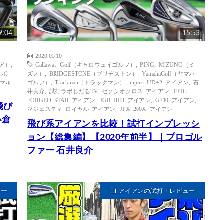
9:04
15:53
2020.05.10
ギア）
,
Callaway Golf（キャロウェイゴルフ）
,
PING
,
MIZUNO（ミ
スポ
ズノ）
,
BRIDGESTONE（ブリヂストン）
,
YamahaGolf（ヤマハ
マル
ゴルフ）
,
Trackman（トラックマン）
,
inpres UD+2 アイアン
,
石
井良介
,
試打ラボしだるTV
,
ゼクシオクロス アイアン
,
EPIC
FORGED STAR アイアン
,
JGR HF3 アイアン
,
G710 アイアン
,
飛び
マジェスティ ロイヤル アイアン
,
JPX 200X アイアン
小倉
飛び系アイアンを比較！試打インプレッシ
ョン【総集編】【2020年前半】｜プロゴル
ファー 石井良介
ュー
アイアンの試打・レビュー