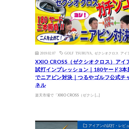
2019.02.07
GOLF TSURUYA
,
ゼクシオクロス アイ
XXIO CROSS（ゼクシオクロス）アイ
試打インプレッション｜180ヤード3本
でニアピン対決｜つるやゴルフ公式チ
ネル
楽天市場で「XXIO CROSS（ゼクシ […]
アイアンの試打・レビ