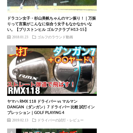
ドラコン女子・杉山美帆ちゃんのマン振り！｜万振
りって言葉がこんなに似合う女子もなかなかいな
い。【ブリストンヒル ゴルフクラブ H13-15】
2018.01.23
ゴルフのラウンド動画
ヤマハ RMX 118 ドライバー vs マルマン
DANGAN（ダンガン）7 ドライバー 比較 試打イン
プレッション｜GOLF PLAYING 4
2019.02.13
ドライバーの試打・レビュー