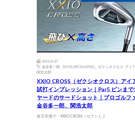
2019.01.07
金谷多一郎
,
DUNLOPCHANNEL
,
ゼクシオクロス アイ
関浩太郎
XXIO CROSS（ゼクシオクロス）アイ
試打インプレッション｜Par5 ピンまで1
ヤードのサードショット｜プロゴルフ
金谷多一郎、関浩太郎
楽天市場で「XXIO CROSS（ゼクシ […]