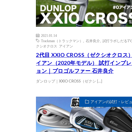
1
2021.01.14
Trackman（トラックマン）
,
石井良介
,
試打ラボしだるTV
クシオクロス アイアン
2代目 XXIO CROSS（ゼクシオクロス）
イアン（2020年モデル） 試打インプ
ョン｜プロゴルファー 石井良介
ダンロップ｜XXIO CROSS（ゼクシ […]
アイアンの試打・レビ