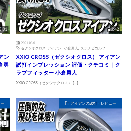
3:01
3:42
2021.03.01
ゼクシオクロス アイアン
,
小倉勇人
,
スポナビゴルフ
イアン
XXIO CROSS（ゼクシオクロス） アイアン
倉勇
試打インプレッション 評価・クチコミ｜ク
ラブフィッター 小倉勇人
XXIO CROSS（ゼクシオクロス） […]
ュー
アイアンの試打・レビュー