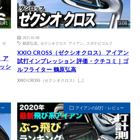
7:41
3:08
2021.01.08
,
ゼ
鶴原弘高
,
ゼクシオクロス アイアン
,
スポナビゴルフ
XXIO CROSS（ゼクシオクロス） アイアン
 ア
試打インプレッション 評価・クチコミ｜ゴ
レッシ
ルフライター 鶴原弘高
XXIO CROSS（ゼクシオクロス） […]
ュー
アイアンの試打・レビュー