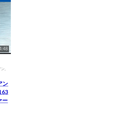
4:48
アン
,
アン
63
ァー