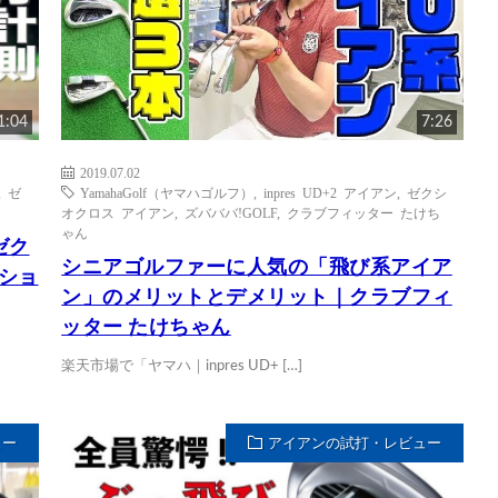
1:04
7:26
2019.07.02
,
ゼ
YamahaGolf（ヤマハゴルフ）
,
inpres UD+2 アイアン
,
ゼクシ
オクロス アイアン
,
ズバババ!GOLF
,
クラブフィッター たけち
ゃん
ゼク
シニアゴルファーに人気の「飛び系アイア
ッショ
ン」のメリットとデメリット｜クラブフィ
ッター たけちゃん
楽天市場で「ヤマハ｜inpres UD+ […]
ュー
アイアンの試打・レビュー