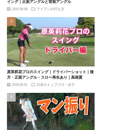
イング｜正面アングルと背面アングル
2016.06.06
アイアンの打ち方
原英莉花プロのスイング｜ドライバーショット｜後
方・正面アングル・スロー再生あり｜高画質
2018.06.01
日本のトッププロ・女子