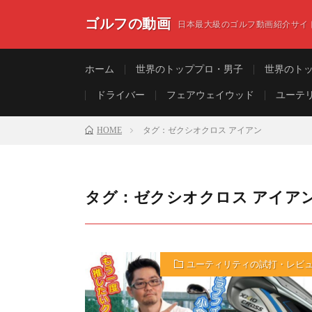
ゴルフの動画
日本最大級のゴルフ動画紹介サイ
ホーム
世界のトッププロ・男子
世界のト
ドライバー
フェアウェイウッド
ユーテ
HOME
タグ：ゼクシオクロス アイアン
タグ：ゼクシオクロス アイア
ユーティリティの試打・レビ