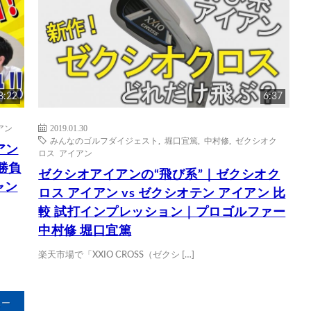
8:22
6:37
アン
2019.01.30
みんなのゴルフダイジェスト
,
堀口宜篤
,
中村修
,
ゼクシオク
アン
ロス アイアン
勝負
ゼクシオアイアンの“飛び系”｜ゼクシオク
ャン
ロス アイアン vs ゼクシオテン アイアン 比
較 試打インプレッション｜プロゴルファー
中村修 堀口宜篤
楽天市場で「XXIO CROSS（ゼクシ […]
ュー