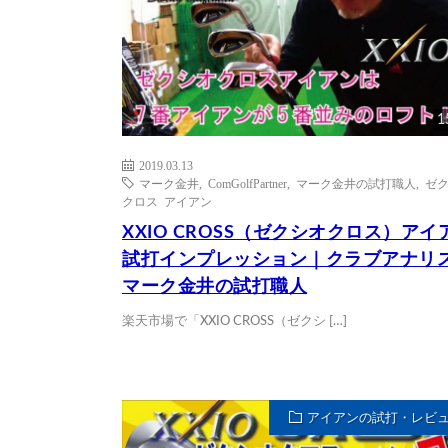
1
2019.03.13
マーク金井
,
ComGolfPartner
,
マーク金井の試打職人
,
ゼ
クロス アイアン
XXIO CROSS（ゼクシオクロス）アイ
試打インプレッション｜クラブアナリ
マーク金井の試打職人
楽天市場で「XXIO CROSS（ゼクシ […]
アイアンの試打・レビ