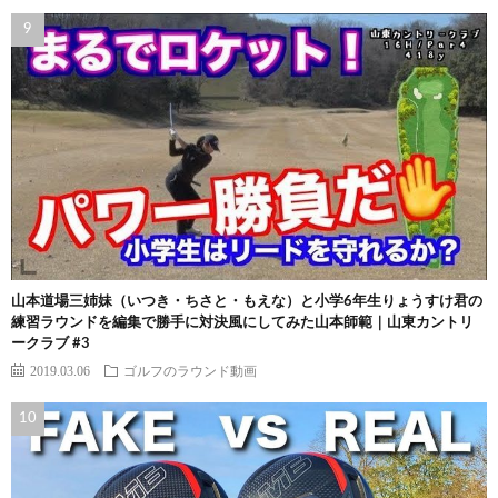
山本道場三姉妹（いつき・ちさと・もえな）と小学6年生りょうすけ君の
練習ラウンドを編集で勝手に対決風にしてみた山本師範｜山東カントリ
ークラブ #3
2019.03.06
ゴルフのラウンド動画