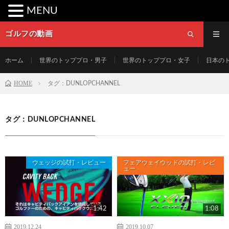
MENU
ゴルフの動画
ホーム
世界のトッププロ・男子
世界のトッププロ・女子
日本の
HOME
タグ：DUNLOPCHANNEL
タグ：DUNLOPCHANNEL
ウェッジの試打・レビュー
フェアウェイウッドの試打・レビ
ュー
1:42
1:08
2019.12.24
2019.10.07