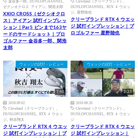
金谷多一郎
,
DUNLOPCHANNEL
,
Cleveland（クリーブランド）
,
ゼクシオクロス アイアン
,
関浩太郎
DUNLOPCHANNEL
,
RTX 4 ウエッ
ジ
,
星野陸也
XXIO CROSS（ゼクシオクロ
クリーブランド RTX 4 ウエッ
ス）アイアン 試打インプレッ
ジ 試打インプレッション｜プ
ション｜Par5 ピンまで163ヤ
ロゴルファー 星野陸也
ードのサードショット｜プロ
ゴルファー 金谷多一郎、関浩
太郎
ウェッジの試打・レビュー
ウェッジの試打・レビュー
3:48
2:33
2018.09.02
2018.08.26
Cleveland（クリーブランド）
,
Cleveland（クリーブランド）
,
DUNLOPCHANNEL
,
RTX 4 ウエッ
DUNLOPCHANNEL
,
RTX 4 ウエッ
ジ
,
秋吉翔太
ジ
クリーブランド RTX 4 ウエッ
クリーブランド RTX 4 ウエッ
ジ 試打インプレッション｜プ
ジ 試打インプレッション｜