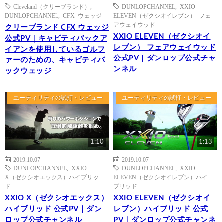
Cleveland（クリーブランド）
,
DUNLOPCHANNEL
,
XXIO
DUNLOPCHANNEL
,
CFX ウェッジ
ELEVEN（ゼクシオイレブン） フェ
アウェイウッド
クリーブランド CFX ウェッジ
XXIO ELEVEN（ゼクシオイ
公式PV｜キャビティバックア
レブン） フェアウェイウッド
イアンを使用しているゴルフ
公式PV｜ダンロップ公式チャ
ァーのための、キャビティバ
ンネル
ックウェッジ
ユーティリティの試打・レビュー
ユーティリティの試打・レビュー
1:10
1:13
2019.10.07
2019.10.07
DUNLOPCHANNEL
,
XXIO
DUNLOPCHANNEL
,
XXIO
X（ゼクシオエックス）ハイブリッ
ELEVEN（ゼクシオイレブン）ハイ
ド
ブリッド
XXIO X（ゼクシオエックス）
XXIO ELEVEN（ゼクシオイ
ハイブリッド 公式PV｜ダン
レブン）ハイブリッド 公式
ロップ公式チャンネル
PV｜ダンロップ公式チャンネ