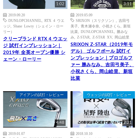
1:02
3:11
2019.09.20
2019.05.09
DUNLOPCHANNEL
,
RTX 4 ウエ
SRIXON（スリクソン）
,
吉田弓
ッジ
,
Shane Lowry（シェイン・ロー
美子
,
青木瀬令奈
,
小祝さくら
,
新垣
リー）
比菜
,
DUNLOPCHANNEL
,
勝みな
み
,
Z-STAR
,
Z-STAR XV
,
岡山絵里
クリーブランド RTX 4 ウエッ
SRIXON Z-STAR（2019年モ
ジ 試打インプレッション｜
デル） ゴルフボール 試打イ
2019年 全英オープン優勝 シ
ンプレッション｜プロゴルフ
ェーン・ローリー
ァー 勝みなみ、吉田弓美子、
小祝さくら、岡山絵里、新垣
比菜
アイアンの試打・レビュー
ウェッジの試打・レビュー
4:48
2:21
2019.01.07
2018.10.10