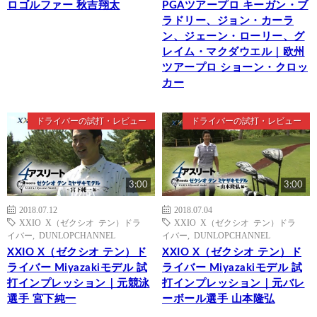
ロゴルファー 秋吉翔太
PGAツアープロ キーガン・ブ
ラドリー、ジョン・カーラ
ン、ジェーン・ローリー、グ
レイム・マクダウエル｜欧州
ツアープロ ショーン・クロッ
カー
ドライバーの試打・レビュー
ドライバーの試打・レビュー
3:00
3:00
2018.07.12
2018.07.04
XXIO X（ゼクシオ テン）ドラ
XXIO X（ゼクシオ テン）ドラ
イバー
,
DUNLOPCHANNEL
イバー
,
DUNLOPCHANNEL
XXIO X（ゼクシオ テン）ド
XXIO X（ゼクシオ テン）ド
ライバー Miyazakiモデル 試
ライバー Miyazakiモデル 試
打インプレッション｜元競泳
打インプレッション｜元バレ
選手 宮下純一
ーボール選手 山本隆弘