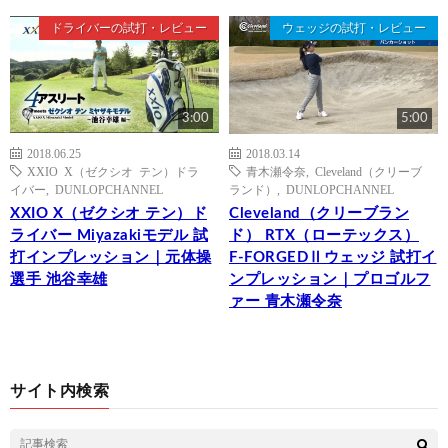
ドライバーの試打・レビュー
ウェッジの試打・レビュー
3:00
5:00
2018.06.25
2018.03.14
XXIO X（ゼクシオ テン）ドラ
青木瀬令奈
,
Cleveland（クリーブ
イバー
,
DUNLOPCHANNEL
ランド）
,
DUNLOPCHANNEL
XXIO X（ゼクシオ テン）ド
Cleveland（クリーブラン
ライバー Miyazakiモデル 試
ド） RTX（ローテックス）
打インプレッション｜元体操
F-FORGEDⅡウェッジ 試打イ
選手 池谷幸雄
ンプレッション｜プロゴルフ
ァー 青木瀬令奈
サイト内検索