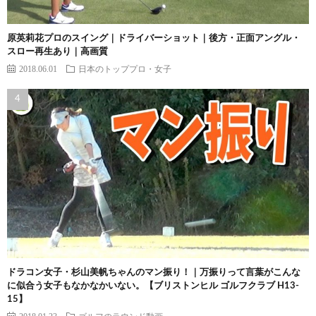
原英莉花プロのスイング｜ドライバーショット｜後方・正面アングル・
スロー再生あり｜高画質
2018.06.01
日本のトッププロ・女子
ドラコン女子・杉山美帆ちゃんのマン振り！｜万振りって言葉がこんな
に似合う女子もなかなかいない。【ブリストンヒル ゴルフクラブ H13-
15】
2018.01.23
ゴルフのラウンド動画