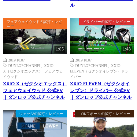
ル
フェアウェイウッドの試打・レビ
ドライバーの試打・レビュー
ュー
1:05
1:48
2019.10.07
2019.10.07
DUNLOPCHANNEL
,
XXIO
DUNLOPCHANNEL
,
XXIO
X（ゼクシオエックス） フェアウェ
ELEVEN（ゼクシオイレブン）ドラ
イウッド
イバー
XXIO X（ゼクシオエックス）
XXIO ELEVEN（ゼクシオイ
フェアウェイウッド 公式PV
レブン）ドライバー 公式PV
｜ダンロップ公式チャンネル
｜ダンロップ公式チャンネル
ウェッジの試打・レビュー
ゴルフボールの試打・レビュー