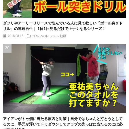
ダフリやアーリーリリースで悩んでいる人に見て欲しい「ボール突きド
リル」の連続再生｜ 1日1回見るだけで上手くなるシリーズ！
2018.08.15
ゴルフのレッスン動画
アイアンがトゥ側に当たる原因と対策｜自分ではちゃんと打とうとして
るのに、手元が浮いてトゥダウンしてクラブの先っぽに当たるのには必