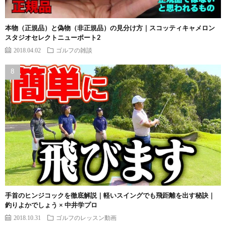
本物（正規品）と偽物（非正規品）の見分け方｜スコッティキャメロン
スタジオセレクトニューポート2
2018.04.02
ゴルフの雑談
手首のヒンジコックを徹底解説｜軽いスイングでも飛距離を出す秘訣｜
釣りよかでしょう × 中井学プロ
2018.10.31
ゴルフのレッスン動画