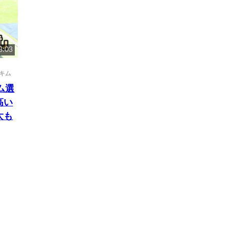
3:03
キム
ム選
高い
太も