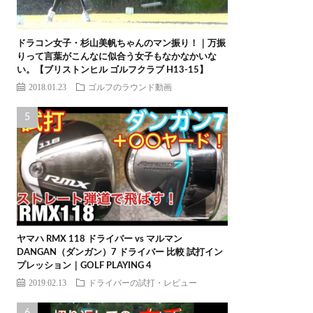
ドラコン女子・杉山美帆ちゃんのマン振り！｜万振
りって言葉がこんなに似合う女子もなかなかいな
い。【ブリストンヒル ゴルフクラブ H13-15】
2018.01.23
ゴルフのラウンド動画
ヤマハ RMX 118 ドライバー vs マルマン
DANGAN（ダンガン）7 ドライバー 比較 試打イン
プレッション｜GOLF PLAYING 4
2019.02.13
ドライバーの試打・レビュー