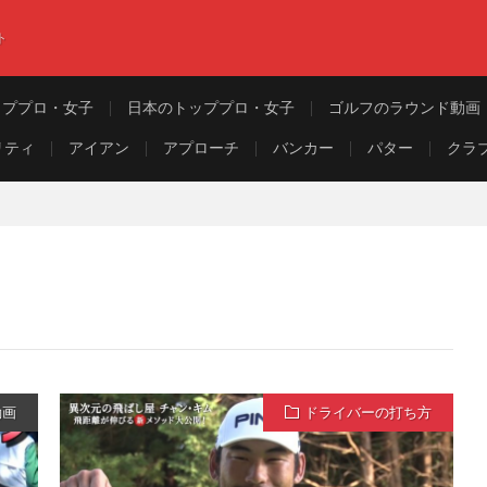
ト
ッププロ・女子
日本のトッププロ・女子
ゴルフのラウンド動画
リティ
アイアン
アプローチ
バンカー
パター
クラ
動画
ドライバーの打ち方