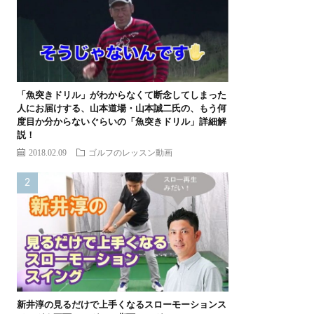
「魚突きドリル」がわからなくて断念してしまった
人にお届けする、山本道場・山本誠二氏の、もう何
度目か分からないぐらいの「魚突きドリル」詳細解
説！
2018.02.09
ゴルフのレッスン動画
新井淳の見るだけで上手くなるスローモーションス