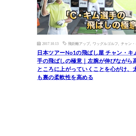
2017.10.13
飛距離アップ
,
ワッグルゴルフ
,
チャン・
日本ツアーNo1の飛ばし屋 チャン・キ
手の飛ばしの極意｜左腕が伸びながら
ところに上がっていくことを心がけ、
も裏の柔軟性を高める