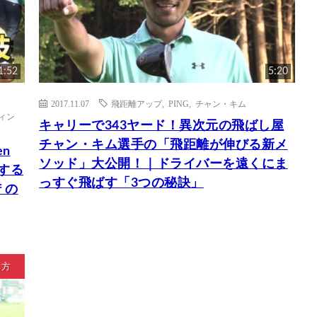
1:52
5:20
2017.11.07
飛距離アップ
,
PING
,
チャン・キム
ィン
キャリーで343ヤード！異次元の飛ばし屋
チャン・キム選手の「飛距離が伸びる新メ
en
ソッド」大公開！｜ドライバーを遠くにま
材する
っすぐ飛ばす「3つの秘訣」
 の
ち方