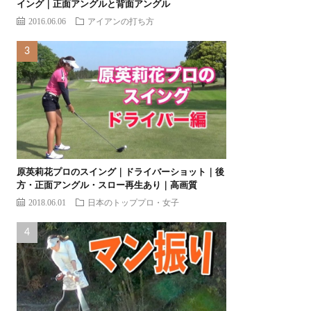
イング｜正面アングルと背面アングル
2016.06.06
アイアンの打ち方
原英莉花プロのスイング｜ドライバーショット｜後
方・正面アングル・スロー再生あり｜高画質
2018.06.01
日本のトッププロ・女子