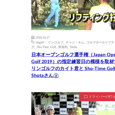
1
2019.10.17
ringolf - リンゴルフ
,
チャン・キム
,
ゴルフボールリフテ
グ
,
Sho-Time Golf
,
角海利
,
Shota
日本オープンゴルフ選手権（Japan Op
Golf 2019）の指定練習日の模様を取
リンゴルフのカイト君と Sho-Time Golf
Shotaさん②
ドライバーの打