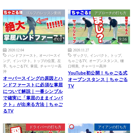
ゴルフのレッスン動画
アプローチの打ち方
8:02
9:36
2020.12.04
2020.11.27
ハンドファースト
,
オーバースイ
ザックリ
,
インパクト
,
トップ
,
ング
,
インパクト
,
トップの位置
,
左
ちゃごるTV
,
オープンスタンス
,
樋
手
,
ちゃごるTV
,
掌屈
,
チャーリー高
口明美
,
チャーリー高沖
沖
YouTube初公開！ちゃごる式
オーバースイングの原因とハ
オープンスタンス｜ちゃごる
ンドファーストに必須な掌屈
TV
について解説｜一番シンプル
で確実に「掌屈のままインパ
クト」が出来る方法｜ちゃご
るTV
ドライバーの打ち方
アイアンの打ち方