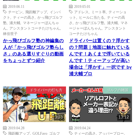
2019.06.11
2019.05.01
チーピン
,
飛距離アップ
,
インパ
アドレス
,
ミート率
,
ティーショ
クト
,
ティーの高さ
,
かっ飛びゴルフ
ット
,
ヒールに当たる
,
ティーの高
塾
,
浦大輔
,
マネージャーぼんちゃ
さ
,
かっ飛びゴルフ塾
,
浦大輔
,
マネ
ん
,
アシスタントコーチたけちゃん
,
ージャーぼんちゃん
,
アシスタント
林佳世子
コーチたけちゃん
かっ飛びゴルフ塾の神編集の
ドライバーは置くの？浮かす
人が「かっ飛びゴルフ塾らし
の？問題｜地面に触れている
さ」のある選りすぐりの動画
んです！あくまで浮いている
をちょっとずつ紹介
んです！ティーアップが高い
場合は「浮かす」一択です by
浦大輔プロ
ドライバーの打ち方
ゴルフの雑談
3:23
13:12
2019.04.28
2019.04.24
飛距離アップ
,
GOLFavo ゴルフ
ティーの高さ
,
アッパーブロー
,