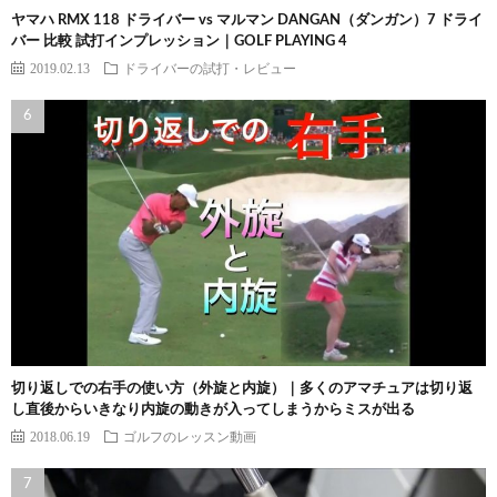
ヤマハ RMX 118 ドライバー vs マルマン DANGAN（ダンガン）7 ドライ
バー 比較 試打インプレッション｜GOLF PLAYING 4
2019.02.13
ドライバーの試打・レビュー
切り返しでの右手の使い方（外旋と内旋）｜多くのアマチュアは切り返
し直後からいきなり内旋の動きが入ってしまうからミスが出る
2018.06.19
ゴルフのレッスン動画