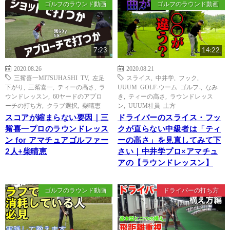
ゴルフのラウンド動画
ゴルフのラウンド動画
7:23
14:22
2020.08.26
2020.08.21
三觜喜一MITSUHASHI TV
,
左足
スライス
,
中井学
,
フック
,
下がり
,
三觜喜一
,
ティーの高さ
,
ラ
UUUM GOLF-ウーム ゴルフ-
,
なみ
ウンドレッスン
,
60ヤードのアプロ
き
,
ティーの高さ
,
ラウンドレッス
ーチの打ち方
,
クラブ選択
,
柴晴恵
ン
,
UUUM社員 土方
スコアが縮まらない要因｜三
ドライバーのスライス・フッ
觜喜一プロのラウンドレッス
クが直らない中級者は「ティ
ン for アマチュアゴルファー
ーの高さ」を見直してみて下
2人+柴晴恵
さい｜中井学プロ×アマチュ
アの【ラウンドレッスン】
ゴルフのラウンド動画
ドライバーの打ち方