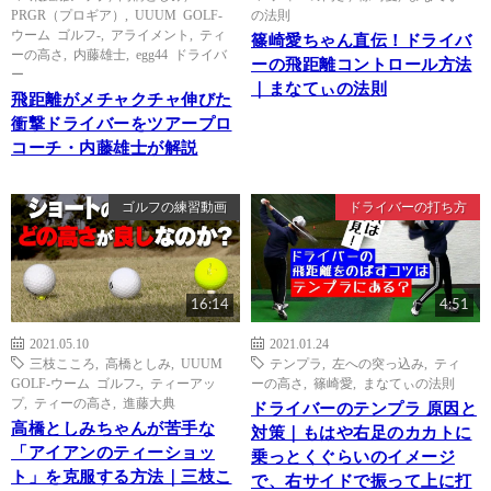
PRGR（プロギア）
,
UUUM GOLF-
の法則
ウーム ゴルフ-
,
アライメント
,
ティ
篠崎愛ちゃん直伝！ドライバ
ーの高さ
,
内藤雄士
,
egg44 ドライバ
ーの飛距離コントロール方法
ー
｜まなてぃの法則
飛距離がメチャクチャ伸びた
衝撃ドライバーをツアープロ
コーチ・内藤雄士が解説
ゴルフの練習動画
ドライバーの打ち方
16:14
4:51
2021.05.10
2021.01.24
三枝こころ
,
高橋としみ
,
UUUM
テンプラ
,
左への突っ込み
,
ティ
GOLF-ウーム ゴルフ-
,
ティーアッ
ーの高さ
,
篠崎愛
,
まなてぃの法則
プ
,
ティーの高さ
,
進藤大典
ドライバーのテンプラ 原因と
高橋としみちゃんが苦手な
対策｜もはや右足のカカトに
「アイアンのティーショッ
乗っとくぐらいのイメージ
ト」を克服する方法｜三枝こ
で、右サイドで振って上に打