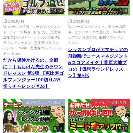
14:22
7:38
2019.06.14
2019.06.12
ボールの位置
,
コースマネジメン
コースマネジメント
,
ティーの高
ト
,
ティーの高さ
,
もちけん
,
恵比寿
さ
,
ピッチマークの直し方
,
Daichiゴ
ゴルフレンジャー
,
ボールとの距離
,
ルフTV
,
菅原大地
,
仮想ラウンドレ
ラウンドレッスン
,
恵比寿ゴルフレ
ッスン
ンジャー White
,
恵比寿ゴルフレンジ
レッスンプロがアマチュアの
ャー Green
飛距離でコースマネジメント
だから保険かけるの、全部
&スコアメイク｜菅原大地プ
に！｜もちけん先生のラウン
ロの【仮想ラウンドレッス
ドレッスン 第3弾 【恵比寿ゴ
ン】第5話
ルフレンジャー100切り/85
切りチャレンジ #26】
ゴルフのレッスン動画
ドライバーの打ち方
8:24
9:13