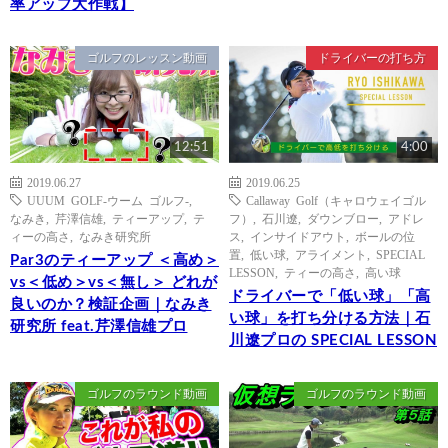
率アップ大作戦】
ゴルフのレッスン動画
ドライバーの打ち方
12:51
4:00
2019.06.27
2019.06.25
UUUM GOLF-ウーム ゴルフ-
,
Callaway Golf（キャロウェイゴル
なみき
,
芹澤信雄
,
ティーアップ
,
テ
フ）
,
石川遼
,
ダウンブロー
,
アドレ
ィーの高さ
,
なみき研究所
ス
,
インサイドアウト
,
ボールの位
置
,
低い球
,
アライメント
,
SPECIAL
Par3のティーアップ ＜高め＞
LESSON
,
ティーの高さ
,
高い球
vs＜低め＞vs＜無し＞ どれが
ドライバーで「低い球」「高
良いのか？検証企画｜なみき
い球」を打ち分ける方法｜石
研究所 feat.芹澤信雄プロ
川遼プロの SPECIAL LESSON
ゴルフのラウンド動画
ゴルフのラウンド動画