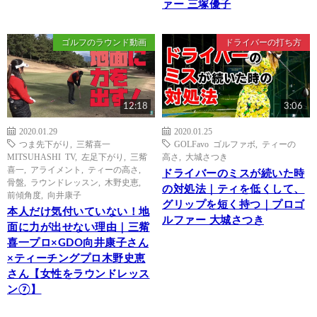
ァー 三塚優子
ゴルフのラウンド動画
ドライバーの打ち方
12:18
3:06
2020.01.29
2020.01.25
つま先下がり
,
三觜喜一
GOLFavo ゴルファボ
,
ティーの
MITSUHASHI TV
,
左足下がり
,
三觜
高さ
,
大城さつき
喜一
,
アライメント
,
ティーの高さ
,
ドライバーのミスが続いた時
骨盤
,
ラウンドレッスン
,
木野史恵
,
の対処法｜ティを低くして、
前傾角度
,
向井康子
グリップを短く持つ｜プロゴ
本人だけ気付いていない！地
ルファー 大城さつき
面に力が出せない理由｜三觜
喜一プロ×GDO向井康子さん
×ティーチングプロ木野史恵
さん【女性をラウンドレッス
ン⑦】