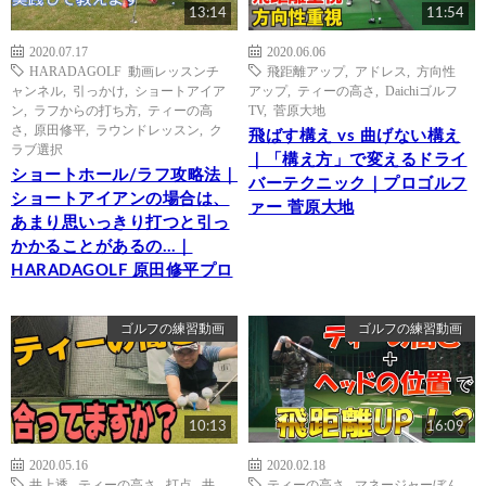
13:14
11:54
2020.07.17
2020.06.06
HARADAGOLF 動画レッスンチ
飛距離アップ
,
アドレス
,
方向性
ャンネル
,
引っかけ
,
ショートアイア
アップ
,
ティーの高さ
,
Daichiゴルフ
ン
,
ラフからの打ち方
,
ティーの高
TV
,
菅原大地
さ
,
原田修平
,
ラウンドレッスン
,
ク
飛ばす構え vs 曲げない構え
ラブ選択
｜「構え方」で変えるドライ
ショートホール/ラフ攻略法｜
バーテクニック｜プロゴルフ
ショートアイアンの場合は、
ァー 菅原大地
あまり思いっきり打つと引っ
かかることがあるの…｜
HARADAGOLF 原田修平プロ
ゴルフの練習動画
ゴルフの練習動画
10:13
16:09
2020.05.16
2020.02.18
井上透
,
ティーの高さ
,
打点
,
井
ティーの高さ
,
マネージャーぼん