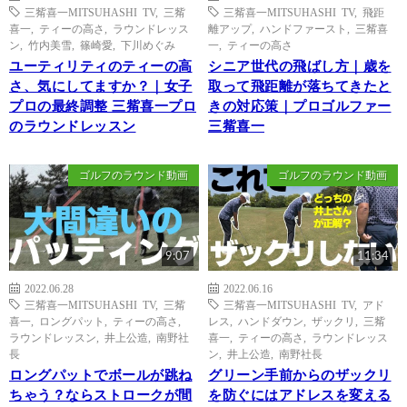
三觜喜一MITSUHASHI TV
,
三觜
三觜喜一MITSUHASHI TV
,
飛距
喜一
,
ティーの高さ
,
ラウンドレッス
離アップ
,
ハンドファースト
,
三觜喜
ン
,
竹内美雪
,
篠崎愛
,
下川めぐみ
一
,
ティーの高さ
ユーティリティのティーの高
シニア世代の飛ばし方｜歳を
さ、気にしてますか？｜女子
取って飛距離が落ちてきたと
プロの最終調整 三觜喜一プロ
きの対応策｜プロゴルファー
のラウンドレッスン
三觜喜一
ゴルフのラウンド動画
ゴルフのラウンド動画
9:07
11:34
2022.06.28
2022.06.16
三觜喜一MITSUHASHI TV
,
三觜
三觜喜一MITSUHASHI TV
,
アド
喜一
,
ロングパット
,
ティーの高さ
,
レス
,
ハンドダウン
,
ザックリ
,
三觜
ラウンドレッスン
,
井上公造
,
南野社
喜一
,
ティーの高さ
,
ラウンドレッス
長
ン
,
井上公造
,
南野社長
ロングパットでボールが跳ね
グリーン手前からのザックリ
ちゃう？ならストロークが間
を防ぐにはアドレスを変える