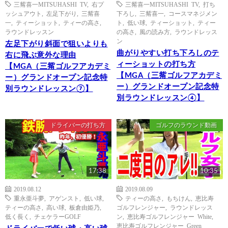
三觜喜一MITSUHASHI TV
,
右プ
三觜喜一MITSUHASHI TV
,
打ち
ッシュアウト
,
左足下がり
,
三觜喜
下ろし
,
三觜喜一
,
コースマネジメン
一
,
ティーショット
,
ティーの高さ
,
ト
,
低い球
,
ティーショット
,
ティー
ラウンドレッスン
の高さ
,
風の読み方
,
ラウンドレッス
ン
左足下がり斜面で狙いよりも
曲がりやすい打ち下ろしのテ
右に飛ぶ意外な理由
ィーショットの打ち方
【MGA（三觜ゴルフアカデミ
【MGA（三觜ゴルフアカデミ
ー）グランドオープン記念特
ー）グランドオープン記念特
別ラウンドレッスン⑦】
別ラウンドレッスン④】
ドライバーの打ち方
ゴルフのラウンド動画
17:38
10:35
2019.08.12
2019.08.09
重永亜斗夢
,
アゲンスト
,
低い球
,
ティーの高さ
,
もちけん
,
恵比寿
ティーの高さ
,
高い球
,
板倉由姫乃
,
ゴルフレンジャー
,
ラウンドレッス
低く長く
,
チェケラーGOLF
ン
,
恵比寿ゴルフレンジャー White
,
恵比寿ゴルフレンジャー Green