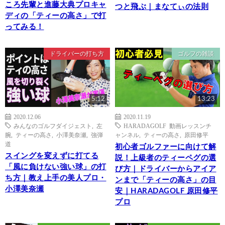
ころ先輩と進藤大典プロキャ
つと飛ぶ｜まなてぃの法則
ディの「ティーの高さ」で打
ってみる！
ドライバーの打ち方
ゴルフの雑談
5:12
13:23
2020.12.06
2020.11.19
みんなのゴルフダイジェスト
,
左
HARADAGOLF 動画レッスンチ
腕
,
ティーの高さ
,
小澤美奈瀬
,
強弾
ャンネル
,
ティーの高さ
,
原田修平
道
初心者ゴルファーに向けて解
スイングを変えずに打てる
説！上級者のティーペグの選
「風に負けない強い球」の打
び方｜ドライバーからアイア
ち方｜教え上手の美人プロ・
ンまで「ティーの高さ」の目
小澤美奈瀬
安｜HARADAGOLF 原田修平
プロ