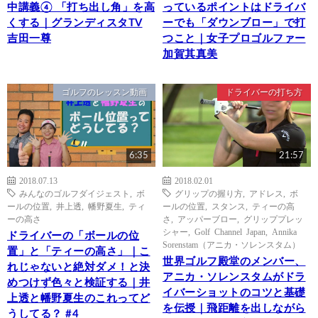
中講義④ 「打ち出し角」を高
っているポイントはドライバ
くする｜グランディスタTV
ーでも「ダウンブロー」で打
吉田一尊
つこと｜女子プロゴルファー
加賀其真美
ゴルフのレッスン動画
ドライバーの打ち方
6:35
21:57
2018.07.13
2018.02.01
みんなのゴルフダイジェスト
,
ボ
グリップの握り方
,
アドレス
,
ボ
ールの位置
,
井上透
,
幡野夏生
,
ティ
ールの位置
,
スタンス
,
ティーの高
ーの高さ
さ
,
アッパーブロー
,
グリッププレッ
シャー
,
Golf Channel Japan
,
Annika
ドライバーの「ボールの位
Sorenstam（アニカ・ソレンスタム）
置」と「ティーの高さ」｜こ
世界ゴルフ殿堂のメンバー、
れじゃないと絶対ダメ！と決
アニカ・ソレンスタムがドラ
めつけず色々と検証する｜井
イバーショットのコツと基礎
上透と幡野夏生のこれってど
を伝授｜飛距離を出しながら
うしてる？ #4