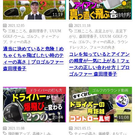
11:19
21:58
2021.12.05
2021.11.18
三枝こころ
,
森田理香子
,
UUUM
三枝こころ
,
左足上がり
,
左足下
GOLF-ウーム ゴルフ-
,
ティーアッ
がり
,
森田理香子
,
UUUM GOLF-ウ
プ
,
ティーの高さ
ーム ゴルフ-
,
ティーの高さ
,
ラウン
ドレッスン
,
フェースの向き
適当に決めていると危険！め
コレを知っているとアイアン
ちゃくちゃ飛ばしたい時のテ
の精度が一気に上がる！フェ
ィーの高さ｜プロゴルファー
ースの正しい合わせ方｜プロ
森田理香子
ゴルファー 森田理香子
ドライバーの打ち方
ゴルフのラウンド動画
20:44
11:08
2021.11.08
2021.05.15
飛距離アップ
,
高橋としみ
,
ティーの高さ
,
篠崎愛
,
まなてぃ