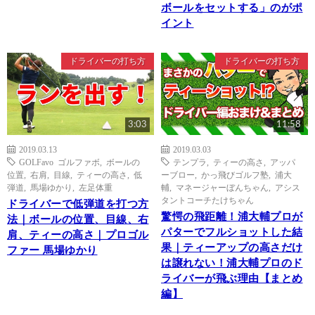
ボールをセットする」のがポ
イント
ドライバーの打ち方
ドライバーの打ち方
3:03
11:58
2019.03.13
2019.03.03
GOLFavo ゴルファボ
,
ボールの
テンプラ
,
ティーの高さ
,
アッパ
位置
,
右肩
,
目線
,
ティーの高さ
,
低
ーブロー
,
かっ飛びゴルフ塾
,
浦大
弾道
,
馬場ゆかり
,
左足体重
輔
,
マネージャーぼんちゃん
,
アシス
タントコーチたけちゃん
ドライバーで低弾道を打つ方
驚愕の飛距離！浦大輔プロが
法｜ボールの位置、目線、右
パターでフルショットした結
肩、ティーの高さ｜プロゴル
果｜ティーアップの高さだけ
ファー 馬場ゆかり
は譲れない！浦大輔プロのド
ライバーが飛ぶ理由【まとめ
編】