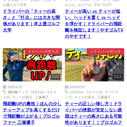
上透ゴルフ大学
ちゃん
,
ユピテル
,
やすゴルTV
ドライバーの「ティーの高
ティーが高い vs ティーが低
さ」と「打点」には大きな関
い、ヘッドを置く vs ヘッド
係があります｜井上透ゴルフ
を浮かす｜ドライバーの飛距
大学
離を検証します｜やすゴルTV
のやすです！
ドライバーの打ち方
ドライバーの打ち方
3:22
3:12
2020.02.07
2020.02.02
飛距離アップ
,
GOLFavo ゴルフ
GOLFavo ゴルファボ
,
ティーア
ァボ
,
ティーの高さ
,
三塚優子
ップ
,
ティーの高さ
,
三塚優子
飛距離UPの裏技｜ほんの少し
ティーの正しい挿し方｜ドラ
ティーアップを高くするだけ
イバーの球筋が安定しない原
で飛距離が上がる｜プロゴル
因はティーの高さにある可能
ファー 三塚優子
性があります！｜プロゴルフ