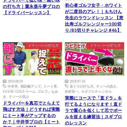
ドライバーで低い球・高い球
初心者ゴルフ女子・ホワイト
の打ち方｜重永亜斗夢プロの
が二度目のアレ！｜もちけん
【ドライバーレッスン】
先生のラウンドレッスン 【恵
比寿ゴルフレンジャー100切
り/85切りチャレンジ #46】
ドライバーの打ち方
ドライバーの打ち方
15:50
7:42
2019.08.03
2019.07.10
中井学
,
飛距離アップ
,
ミート率
,
直ドラの打ち方
,
ティーの高さ
,
UUUM GOLF-ウーム ゴルフ-
,
なみ
杉村良一
,
スギプロチャンネル
き
,
ティーの高さ
実際にコースで「直ドラ」を
ドライバーを真芯でとらえて
打てるようになります！直ド
飛ばす方法｜どうすれば実際
ラで重心を低くして芯でボー
にミート率がアップするの
ルを捉える練習法｜スギプロ
か？｜中井学プロの【ミート
のレッスン