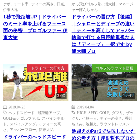
ァボ
,
ミート率
,
ティーの高さ
,
打点
,
かっ飛びゴルフ塾
,
浦大輔
,
マネージ
伊東大祐
ャーぼんちゃん
1秒で飛距離UP｜ドライバー
ドライバーの選び方【後編】
のミート率を上げるフェース
｜シャローとディープの違い
面の秘密｜プロゴルファー 伊
｜ティーを高くしてアッパー
東大祐
軌道で打てる飛距離重視な人
は「ディープ」一択です by
浦大輔プロ
ドライバーの打ち方
ゴルフのラウンド動画
3:00
12:42
2019.04.23
2019.04.04
ヘッドスピード
,
飛距離アップ
,
HIGH SPEC GOLF
,
ダフリ
,
ザッ
GOLFavo ゴルファボ
,
スパインチル
クリ
,
小林一人
,
ティーの高さ
,
香川
ト
,
スパインアングル
,
ティーの高
ちよみ
,
池越え
,
ラウンドレッスン
さ
,
アッパーブロー
,
伊東大祐
池越えのPar3で失敗しないた
ドライバーのヘッドスピード
めの考え方｜岸副哲也プロの