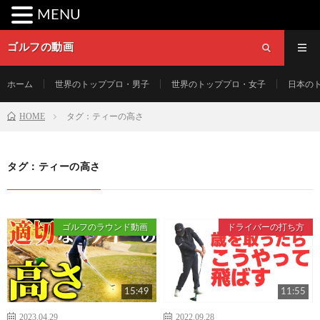
MENU
ゴルフの動画
ホーム
世界のトッププロ・男子
世界のトッププロ・女子
日本の
HOME
タグ：ティーの高さ
タグ：ティーの高さ
ゴルフのラウンド動画
ドライバーの打ち方
15:49
11:55
2023.04.29
2022.09.28