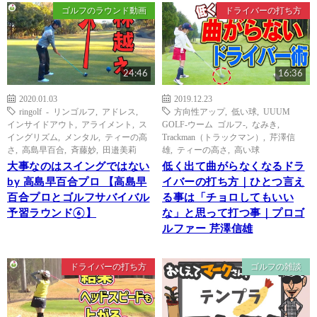
ゴルフのラウンド動画
ドライバーの打ち方
24:46
16:36
2020.01.03
2019.12.23
ringolf - リンゴルフ
,
アドレス
,
方向性アップ
,
低い球
,
UUUM
インサイドアウト
,
アライメント
,
ス
GOLF-ウーム ゴルフ-
,
なみき
,
イングリズム
,
メンタル
,
ティーの高
Trackman（トラックマン）
,
芹澤信
さ
,
高島早百合
,
斉藤妙
,
田邉美莉
雄
,
ティーの高さ
,
高い球
大事なのはスイングではない
低く出て曲がらなくなるドラ
by 高島早百合プロ 【高島早
イバーの打ち方｜ひとつ言え
百合プロとゴルフサバイバル
る事は「チョロしてもいい
予習ラウンド⑥】
な」と思って打つ事｜プロゴ
ルファー 芹澤信雄
ドライバーの打ち方
ゴルフの雑談