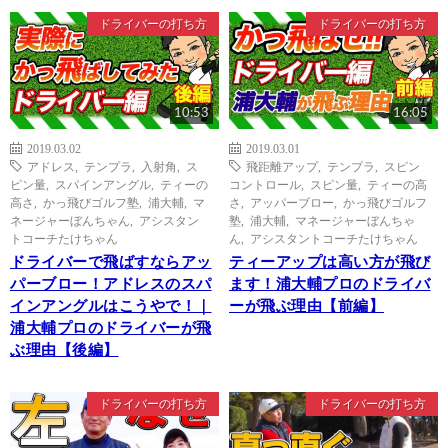
ドライバーの打ち方
ドライバーの打ち方
10:53
16:05
2019.03.02
2019.03.01
アドレス
,
テンプラ
,
入射角
,
ス
飛距離アップ
,
テンプラ
,
スピン
ピン量
,
スパインアングル
,
ティーの
コントロール
,
スピン量
,
ティーの高
高さ
,
かっ飛びゴルフ塾
,
浦大輔
,
マ
さ
,
アッパーブロー
,
かっ飛びゴルフ
ネージャーぼんちゃん
,
アシスタン
塾
,
浦大輔
,
マネージャーぼんちゃ
トコーチたけちゃん
ん
,
アシスタントコーチたけちゃん
ドライバーで飛ばすならアッ
ティーアップは高い方が飛び
パーブロー！アドレスのスパ
ます！浦大輔プロのドライバ
インアングルはこうやで！｜
ーが飛ぶ理由【前編】
浦大輔プロのドライバーが飛
ぶ理由【後編】
ドライバーの打ち方
ドライバーの打ち方