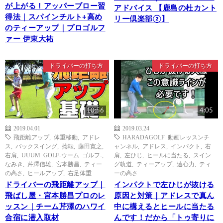
が上がる！アッパーブロー習
アドバイス 【鹿島の杜カント
得法｜スパインチルト+高め
リー倶楽部②】
のティーアップ｜プロゴルフ
ァー 伊東大祐
ドライバーの打ち方
ドライバーの打ち方
10:56
4:05
2019.04.01
2019.03.24
飛距離アップ
,
体重移動
,
アドレ
HARADAGOLF 動画レッスンチ
ス
,
バックスイング
,
捻転
,
藤田寛之
,
ャンネル
,
アドレス
,
インパクト
,
右
右肩
,
UUUM GOLF-ウーム ゴルフ-
,
肩
,
左ひじ
,
ヒールに当たる
,
スイン
なみき
,
芹澤信雄
,
宮本勝昌
,
ティー
グ軌道
,
ティーアップ
,
遠心力
,
ティ
の高さ
,
ヒールアップ
,
右足体重
ーの高さ
ドライバーの飛距離アップ｜
インパクトで左ひじが抜ける
飛ばし屋・宮本勝昌プロのレ
原因と対策｜アドレスで真ん
ッスン｜チーム芹澤のハワイ
中に構えるとヒールに当たる
合宿に潜入取材
んです！だから「トゥ寄りに