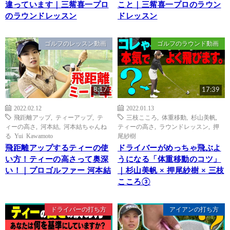
違っています｜三觜喜一プロ
こと｜三觜喜一プロのラウン
のラウンドレッスン
ドレッスン
ゴルフのレッスン動画
ゴルフのラウンド動画
8:17
17:39
2022.02.12
2022.01.13
飛距離アップ
,
ティーアップ
,
テ
三枝こころ
,
体重移動
,
杉山美帆
,
ィーの高さ
,
河本結
,
河本結ちゃんね
ティーの高さ
,
ラウンドレッスン
,
押
る Yui Kawamoto
尾紗樹
飛距離アップするティーの使
ドライバーがめっちゃ飛ぶよ
い方！ティーの高さって奥深
うになる「体重移動のコツ」
い！｜プロゴルファー 河本結
｜杉山美帆 × 押尾紗樹 × 三枝
こころ③
ドライバーの打ち方
アイアンの打ち方