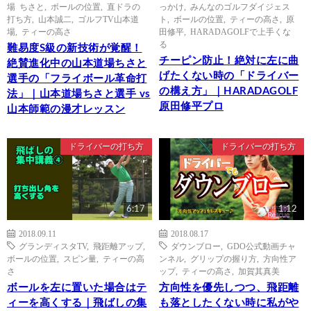
場 ちさと
,
ボールの位置
,
直ドラの
っかけ
,
みんなのゴルフダイジェス
打ち方
,
山本誠二
,
ゴルフTV山本道
ト
,
ボールの位置
,
ティーの高さ
,
原
場
,
ティーの高さ
田修平
,
HARADAGOLFで上手くな
る
難易度S級の新技術が覚醒！
チーピン防止！絶対に左に曲
絶賛進化中の山本道場ちさと
げたくない時の「ドライバー
選手の「フライボール革命打
の構え方」｜HARADAGOLF
法」｜山本道場ちさと選手 vs
原田修平プロ
山本師範の漫才レッスン
ドライバーの打ち方
ドライバーの打ち方
6:17
1:12
2018.09.11
2018.08.17
グランディスタTV
,
飛距離アップ
,
ダウンブロー
,
GDO公式動画チャ
ボールの位置
,
スピン量
,
ティーの高
ンネル
,
グリップの握り方
,
方向性ア
さ
ップ
,
ティーの高さ
,
加賀其真美
ボールを左に置いた場合はテ
方向性を優先しつつ、飛距離
ィーを高くする｜飛ばしの集
も落としたくない時に私がや