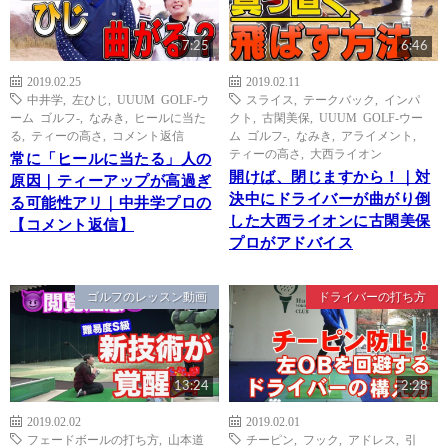
7:25
6:46
2019.02.25
2019.02.11
中井学
,
左ひじ
,
UUUM GOLF-ウ
スライス
,
テークバック
,
インパ
ーム ゴルフ-
,
なみき
,
ヒールに当た
クト
,
古閑美保
,
UUUM GOLF-ウー
る
,
ティーの高さ
,
コメント返信
ム ゴルフ-
,
なみき
,
アライメント
,
ティーの高さ
,
大西ライオン
常に「ヒールに当たる」人の
開けば、閉じますから！｜対
原因｜ティーアップが高過ぎ
決中にドライバーが曲がり倒
る可能性アリ｜中井学プロの
した大西ライオンに古閑美保
【コメント返信】
プロがアドバイス
ゴルフのレッスン動画
ドライバーの打ち方
13:24
2:28
2019.02.02
2019.02.01
フェードボールの打ち方
,
山本道
チーピン
,
フック
,
アドレス
,
引