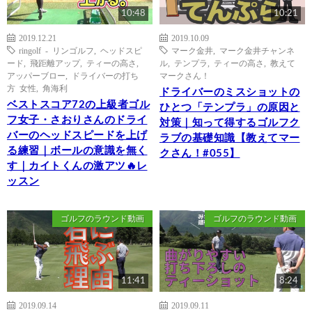
10:48
10:21
2019.12.21
2019.10.09
ringolf - リンゴルフ
,
ヘッドスピ
マーク金井
,
マーク金井チャンネ
ード
,
飛距離アップ
,
ティーの高さ
,
ル
,
テンプラ
,
ティーの高さ
,
教えて
アッパーブロー
,
ドライバーの打ち
マークさん！
方 女性
,
角海利
ドライバーのミスショットの
ベストスコア72の上級者ゴル
ひとつ「テンプラ」の原因と
フ女子・さおりさんのドライ
対策｜知って得するゴルフク
バーのヘッドスピードを上げ
ラブの基礎知識【教えてマー
る練習｜ボールの意識を無く
クさん！#055】
す｜カイトくんの激アツ🔥レ
ッスン
ゴルフのラウンド動画
ゴルフのラウンド動画
11:41
8:24
2019.09.14
2019.09.11