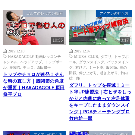
ゴルフのレッスン動画
アイアンの打ち方
10:55
3:17
2019.12.18
2019.12.07
HARADAGOLF 動画レッスンチ
MIURA CLUB
,
ダフリ
,
トップボ
ャンネル
,
ヘッドアップ
,
トップボー
ール
,
ダウンスイング
,
バックスイン
ル
,
股関節
,
チョロ
,
原田修平
グ
,
右ひざ
,
ミート率
,
股関節
,
腰の
回転
,
伸び上がり
,
起き上がり
,
竹内
トップやチョロが連発！そん
雄一郎
な時の直し方｜股関節の角度
ダフリ、トップを撲滅！ミー
が重要｜HARADAGOLF 原田
ト率UP練習法｜右ヒザをしっ
修平プロ
かりと内側に絞って左足体重
をキープしたままダウンスイ
ング｜PGAティーチングプロ
竹内雄一郎
アイアンの打ち方
ゴルフのレッスン動画