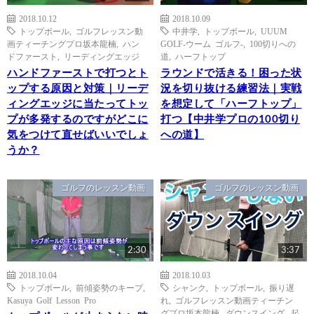
2018.10.12
2018.10.09
トップボール
,
ゴルフレッスン動
中井学
,
トップボール
,
UUUM
画ティーチングプロ坂本龍楠
,
ハン
GOLF-ウーム ゴルフ-
,
100切りへの
ドファースト
,
リーディングエッジ
道
,
ハーフトップ
ハンドファーストで打つとト
ラウンドで活きる！困った状
ップする原因と対策｜リーデ
況を切り抜ける練習法｜実戦
ィングエッジに当たってトッ
を想定して「ハーフトップ」
プが多発するのですがどこに
打つ【中井学プロの100切り
気をつけて直せばいいでしょ
への道】
うか？
ゴルフのレッスン動画
ゴルフのレッスン動画
2:30
3:37
2018.10.04
2018.10.03
トップボール
,
前傾姿勢のキープ
,
シャンク
,
トップボール
,
振り遅
Kasuya Golf Lesson Pro
れ
,
ゴルフレッスン動画ティーチン
グプロ坂本龍楠
,
ダウンスイング
,
起