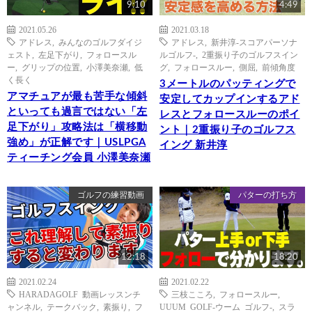
9:10
4:49
2021.05.26
2021.03.18
アドレス
,
みんなのゴルフダイジ
アドレス
,
新井淳-スコアパーソナ
ェスト
,
左足下がり
,
フォロースル
ルゴルフ-
,
2重振り子のゴルフスイン
ー
,
グリップの位置
,
小澤美奈瀬
,
低
グ
,
フォロースルー
,
側屈
,
前傾角度
く長く
3メートルのパッティングで
アマチュアが最も苦手な傾斜
安定してカップインするアド
といっても過言ではない「左
レスとフォロースルーのポイ
足下がり」攻略法は「横移動
ント｜2重振り子のゴルフス
強め」が正解です｜USLPGA
イング 新井淳
ティーチング会員 小澤美奈瀬
ゴルフの練習動画
パターの打ち方
12:18
18:20
2021.02.24
2021.02.22
HARADAGOLF 動画レッスンチ
三枝こころ
,
フォロースルー
,
ャンネル
,
テークバック
,
素振り
,
フ
UUUM GOLF-ウーム ゴルフ-
,
スラ