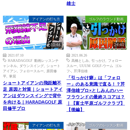
雄士
アイアンの打ち方
ゴルフのラウンド動画
10:46
24:40
2021.07.10
2021.06.26
HARADAGOLF 動画レッスンチ
高橋としみ
,
引っかけ
,
フォロー
ャンネル
,
ダウンスイング
,
ショート
スルー
,
UUUM GOLF-ウーム ゴル
アイアン
,
フォロースルー
,
原田修
フ-
,
芹澤信雄
平
,
掌屈
「引っかけ癖」は「フォロ
ショートアイアンの飛距離不
ー」のある意識で直る！？芹
足 原因と対策｜ショートアイ
澤信雄プロ×としみんのハー
アンはダウンスイングで背中
フラウンドの最終スコアは？
を向ける｜HARADAGOLF 原
｜【富士平原ゴルフクラブ】
田修平プロ
【後編】
アイアンの打ち方
ゴルフのレッスン動画