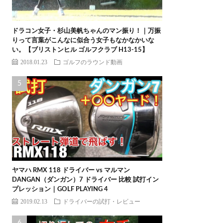
ドラコン女子・杉山美帆ちゃんのマン振り！｜万振
りって言葉がこんなに似合う女子もなかなかいな
い。【ブリストンヒル ゴルフクラブ H13-15】
2018.01.23
ゴルフのラウンド動画
ヤマハ RMX 118 ドライバー vs マルマン
DANGAN（ダンガン）7 ドライバー 比較 試打イン
プレッション｜GOLF PLAYING 4
2019.02.13
ドライバーの試打・レビュー