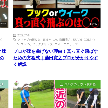
8:22
17:16
2022.07.04
プ
,
グリップの握り方
,
高橋としみ
,
藤田寛之
,
UUUM GOLF-ウ
ーム ゴルフ-
,
フックグリップ
,
ウィークグリップ
？球
プロが球を曲げない理由！真っ直ぐ飛ばす
の
ための方程式｜藤田寛之プロが分かりやす
く解説
雑談
ゴルフのラウンド動画