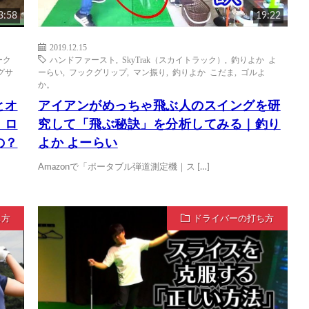
3:58
19:22
2019.12.15
ーク
ハンドファースト
,
SkyTrak（スカイトラック）
,
釣りよか よ
グサ
ーらい
,
フックグリップ
,
マン振り
,
釣りよか こだま
,
ゴルよ
か。
とオ
アイアンがめっちゃ飛ぶ人のスイングを研
｜ロ
究して「飛ぶ秘訣」を分析してみる｜釣り
の？
よか よーらい
Amazonで「ポータブル弾道測定機｜ス […]
ち方
ドライバーの打ち方