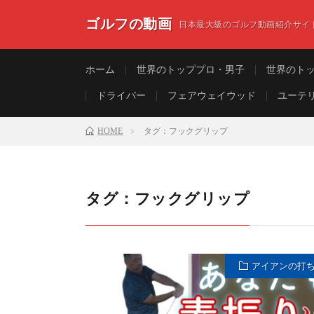
ゴルフの動画
日本最大級のゴルフ動画紹介サイ
ホーム
世界のトッププロ・男子
世界のト
ドライバー
フェアウェイウッド
ユーテ
HOME
タグ：フックグリップ
タグ：フックグリップ
アイアンの打