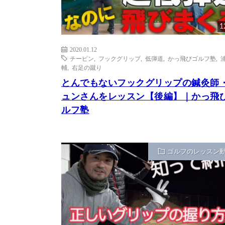
1
2020.01.12
チーピン
,
フックグリップ
,
低弾道
,
かっ飛びゴルフ塾
,
輔
,
右足の蹴り
とんでもないフックグリップの鍼灸師
ュンさんをレッスン【後編】｜かっ飛
ルフ塾
ゴルフのレッスン