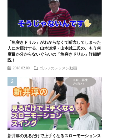
「魚突きドリル」がわからなくて断念してしまった
人にお届けする、山本道場・山本誠二氏の、もう何
度目か分からないぐらいの「魚突きドリル」詳細解
説！
2018.02.09
ゴルフのレッスン動画
新井淳の見るだけで上手くなるスローモーションス