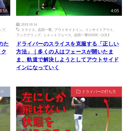
3:16
4:05
2019.10.14
ップ
,
スライス
,
吉田一尊
,
アウトサイドイン
,
インサイドアウト
,
フックグリップ
,
シャットフェース
,
吉田一尊SONIC GOLF
のた
ドライバーのスライスを克服する「正しい
ック
方法」｜多くの人はフェースが開いたま
ま、軌道で解決しようとしてアウトサイド
インになっていく
動画
ドライバーの打ち方