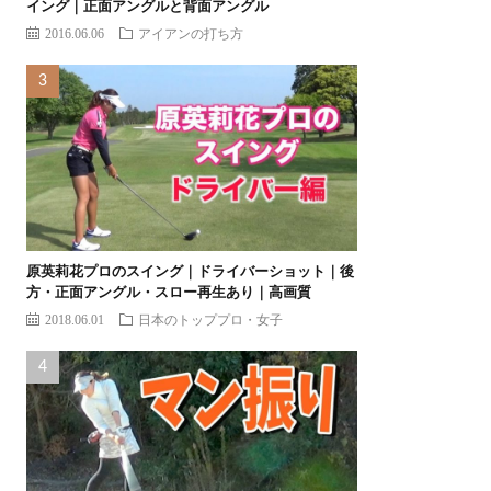
イング｜正面アングルと背面アングル
2016.06.06
アイアンの打ち方
原英莉花プロのスイング｜ドライバーショット｜後
方・正面アングル・スロー再生あり｜高画質
2018.06.01
日本のトッププロ・女子