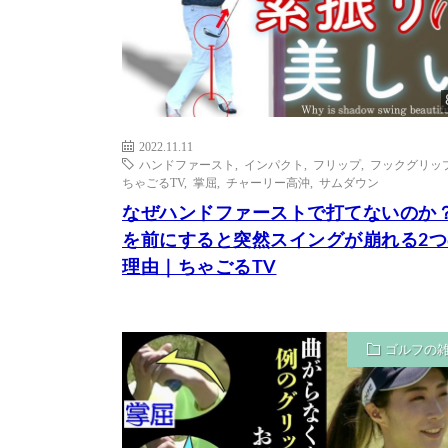
2022.11.11
ハンドファースト
,
インパクト
,
フリップ
,
フックグリッ
ちゃごるTV
,
掌屈
,
チャーリー高沖
,
サムダウン
なぜハンドファーストで打てないのか
を前にすると突然スイングが崩れる2つ
理由｜ちゃごるTV
ゴルフの