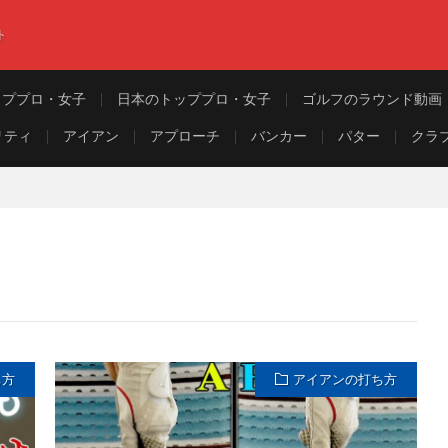
ト
ッププロ・女子
日本のトッププロ・女子
ゴルフのラウンド動画
リティ
アイアン
アプローチ
バンカー
パター
クラ
ち方
アイアンの打ち方