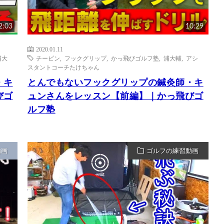
2:03
10:29
2020.01.11
浦大
チーピン
,
フックグリップ
,
かっ飛びゴルフ塾
,
浦大輔
,
アシ
スタントコーチたけちゃん
・キ
とんでもないフックグリップの鍼灸師・キ
びゴ
ュンさんをレッスン【前編】｜かっ飛びゴ
ルフ塾
動画
ゴルフの練習動画