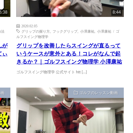
6:38
8:44
2020.02.05
の法
グリップの握り方
,
フックグリップ
,
小澤康祐
,
小澤康祐 / ゴ
ルフスイング物理学
んが
グリップを改善したらスイングが直るって
てぃ
いうケースが意外とある！コレがなんで起
きるか？｜ゴルフスイング物理学 小澤康祐
ゴルフスイング物理学 公式サイト htt […]
動画
ゴルフのレッスン動画