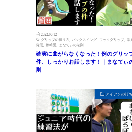
2022.06.12
グリップの握り方
,
バックスイング
,
フックグリップ
,
掌
背屈
,
篠崎愛
,
まなてぃの法則
確実に曲がらなくなった！例のグリッ
件、しっかりお話します！｜まなてぃ
則
アイアンの打