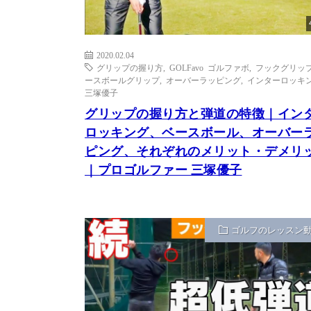
2020.02.04
グリップの握り方
,
GOLFavo ゴルファボ
,
フックグリッ
ースボールグリップ
,
オーバーラッピング
,
インターロッキ
三塚優子
グリップの握り方と弾道の特徴｜イン
ロッキング、ベースボール、オーバー
ピング、それぞれのメリット・デメリ
｜プロゴルファー 三塚優子
ゴルフのレッスン