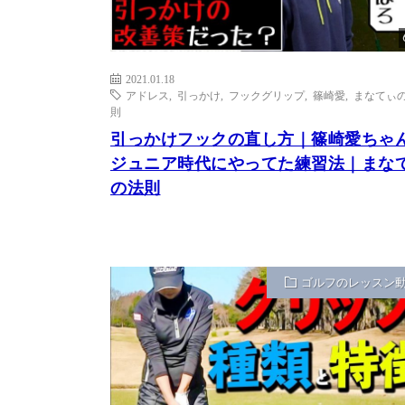
2021.01.18
アドレス
,
引っかけ
,
フックグリップ
,
篠崎愛
,
まなてぃ
則
引っかけフックの直し方｜篠崎愛ちゃ
ジュニア時代にやってた練習法｜まな
の法則
ゴルフのレッスン