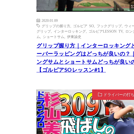
1
2020.01.09
グリップの握り方
,
ゴルピア SO
,
フックグリップ
,
ウィ
グリップ
,
インターロッキング
,
ゴルピアLESSON TV
,
ロン
ム
,
ショートサム
,
伊東諭史
グリップ握り方｜インターロッキング
ーバーラッピングはどっちが良いの？
ングサムとショートサムどっちが良い
【ゴルピアSOレッスン#1】
ドライバーの打