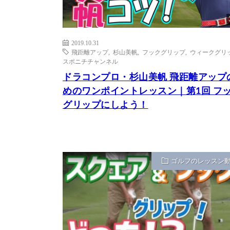
2019.10.31
飛距離アップ
,
杉山美帆
,
フックグリップ
,
ウィークグリ
スポニチチャンネル
ドラコンプロ・杉山美帆 飛距離アップ
めのワンポイントレッスン｜第1回 フ
グリップにしよう！
ゴルフのレッスン