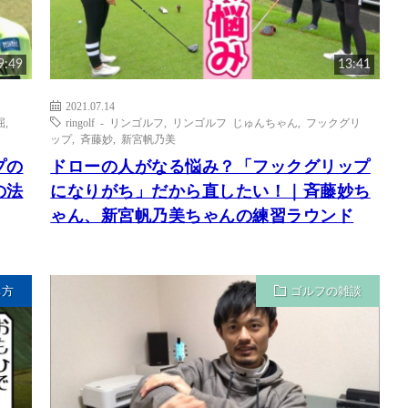
9:49
13:41
2021.07.14
屈
,
ringolf - リンゴルフ
,
リンゴルフ じゅんちゃん
,
フックグリ
ップ
,
斉藤妙
,
新宮帆乃美
プの
ドローの人がなる悩み？「フックグリップ
の法
になりがち」だから直したい！｜斉藤妙ち
ゃん、新宮帆乃美ちゃんの練習ラウンド
ち方
ゴルフの雑談