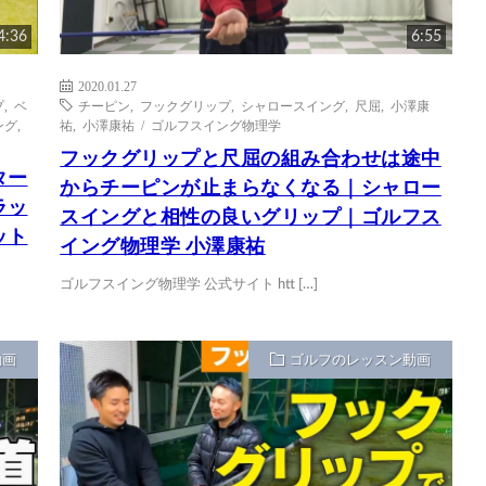
4:36
6:55
2020.01.27
プ
,
ベ
チーピン
,
フックグリップ
,
シャロースイング
,
尺屈
,
小澤康
ング
,
祐
,
小澤康祐 / ゴルフスイング物理学
フックグリップと尺屈の組み合わせは途中
ター
からチーピンが止まらなくなる｜シャロー
ラッ
スイングと相性の良いグリップ｜ゴルフス
ット
イング物理学 小澤康祐
ゴルフスイング物理学 公式サイト htt […]
動画
ゴルフのレッスン動画