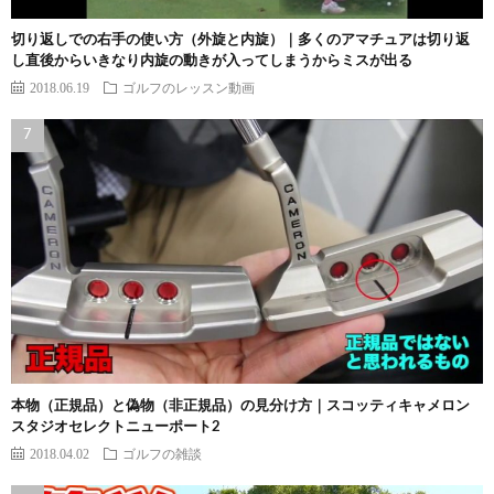
切り返しでの右手の使い方（外旋と内旋）｜多くのアマチュアは切り返
し直後からいきなり内旋の動きが入ってしまうからミスが出る
2018.06.19
ゴルフのレッスン動画
本物（正規品）と偽物（非正規品）の見分け方｜スコッティキャメロン
スタジオセレクトニューポート2
2018.04.02
ゴルフの雑談