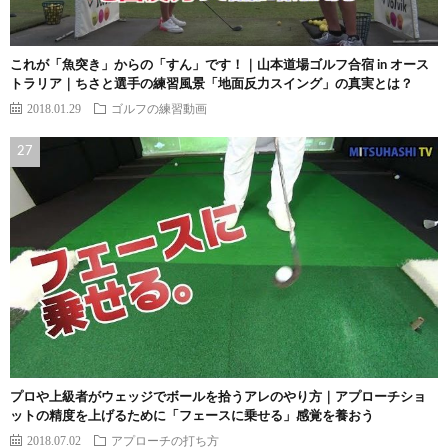
これが「魚突き」からの「すん」です！｜山本道場ゴルフ合宿 in オース
トラリア｜ちさと選手の練習風景「地面反力スイング」の真実とは？
2018.01.29
ゴルフの練習動画
プロや上級者がウェッジでボールを拾うアレのやり方｜アプローチショ
ットの精度を上げるために「フェースに乗せる」感覚を養おう
2018.07.02
アプローチの打ち方