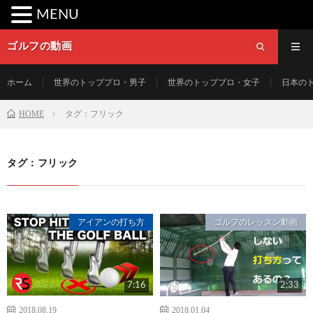
MENU
ゴルフの動画
ホーム
世界のトッププロ・男子
世界のトッププロ・女子
日本の
HOME
タグ：フリック
タグ：フリック
アイアンの打ち方
ゴルフのレッスン動画
7:16
2:33
2018.08.19
2018.01.04