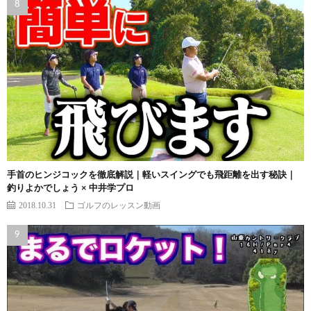
手首のヒンジコックを徹底解説｜軽いスイングでも飛距離を出す秘訣｜
釣りよかでしょう × 中井学プロ
2018.10.31
ゴルフのレッスン動画