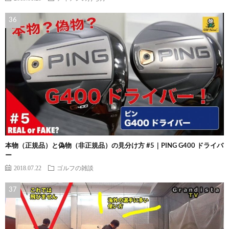
本物（正規品）と偽物（非正規品）の見分け方 #5｜PING G400 ドライバ
ー
2018.07.22
ゴルフの雑談