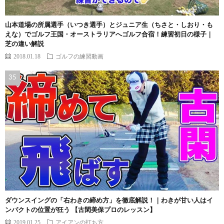
山本道場の所属選手（いつき選手）とジュニア生（ちさと・しおり・も
えな）でゴルフ王国・オーストラリアへゴルフ合宿！練習初日の様子｜
芝の違い解説
2018.01.18
ゴルフの練習動画
ダウンスイングの「右わきの締め方」を徹底解説！｜わきが甘い人はイ
ンパクトの位置が狂う 【古閑美保プロのレッスン】
2019.01.25
アイアンの打ち方