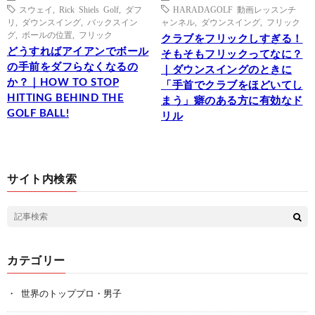
スウェイ
,
Rick Shiels Golf
,
ダフ
HARADAGOLF 動画レッスンチ
リ
,
ダウンスイング
,
バックスイン
ャンネル
,
ダウンスイング
,
フリック
グ
,
ボールの位置
,
フリック
クラブをフリックしすぎる！
どうすればアイアンでボール
そもそもフリックってなに？
の手前をダフらなくなるの
｜ダウンスイングのときに
か？｜HOW TO STOP
「手首でクラブをほどいてし
HITTING BEHIND THE
まう」癖のある方に有効なド
GOLF BALL!
リル
サイト内検索
カテゴリー
世界のトッププロ・男子