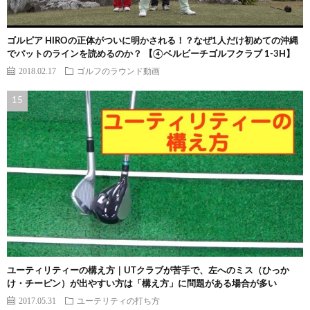
ゴルピア HIROの正体がついに明かされる！？なぜ1人だけ初めての沖縄
でパットのラインを読めるのか？ 【④ベルビーチゴルフクラブ 1-3H】
2018.02.17
ゴルフのラウンド動画
ユーティリティーの構え方｜UTクラブが苦手で、左へのミス（ひっか
け・チーピン）が出やすい方は「構え方」に問題がある場合が多い
2017.05.31
ユーテリティの打ち方