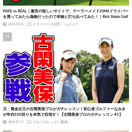
FAKE vs REAL｜激安の怪しいサイトで、テーラーメイドのM6ドライバー
を買ってみたら偽物だったので本物と打ち比べてみた！｜Rick Shiels Golf
2019.10.31
ドライバーの試打・レビュー
元・賞金女王の古閑美保プロがガチレッスン！初心者ゴルファーなみき
が年内100切りを本気で目指す！【古閑美保プロのガチレッスン #1】
2018.07.27
ゴルフのレッスン動画