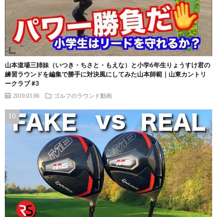
山本道場三姉妹（いつき・ちさと・もえな）と小学6年生りょうすけ君の
練習ラウンドを編集で勝手に対決風にしてみた山本師範｜山東カントリ
ークラブ #3
2019.03.06
ゴルフのラウンド動画