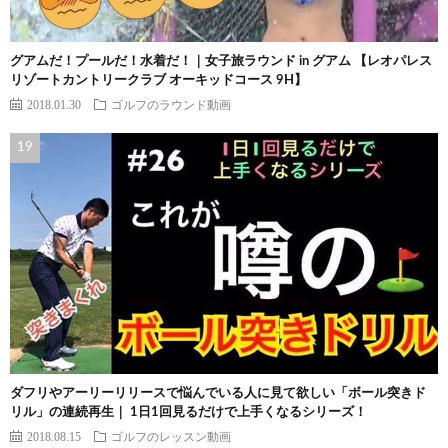
グアムだ！プールだ！水着だ！｜女子旅ラウンド in グアム 【レオパレス
リゾートカントリークラブ オーキッドコース 9H】
2018.01.30
ゴルフのラウンド動画
ダフリやアーリーリリースで悩んでいる人に見て欲しい「ボール突きド
リル」の連続再生｜ 1日1回見るだけで上手くなるシリーズ！
2018.08.15
ゴルフのレッスン動画