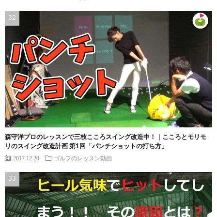
森守洋プロのレッスンで三枝こころスイング改造中！｜こころとモリモ
リのスイング改造計画 第1回「パンチショットの打ち方」
2017.12.20
ゴルフのレッスン動画