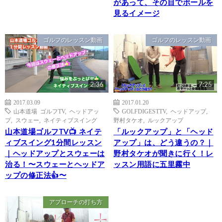
があって、その目でボールを
見るイメージ
ゴルフのレッスン動画
ゴルフのレッスン動画
2:36
7:25
2017.03.09
2017.01.20
山本道場 ゴルフTV
,
ヘッドアッ
GOLFDIGESTTV
,
ヘッドアップ
,
プ
,
スウェー
,
ネイティブスイング
野村タケオ
,
ルックアップ
山本道場ゴルフTV📺 ネイテ
「ルックアップ」と「ヘッド
ィブスイング1分間レッスン
アップ」は、どう違うの？｜
｜ヘッドアップとスウェーは
野村タケオが聞きに行く！レ
治る！〜スウェーとヘッドア
ッスン用語に五里霧中
ップの修正法👍〜
アプローチの打ち方