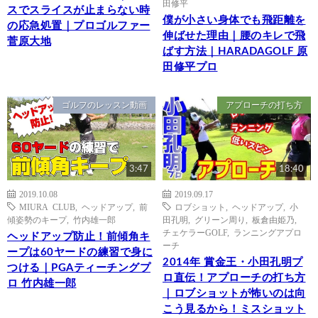
田修平
スでスライスが止まらない時
僕が小さい身体でも飛距離を
の応急処置｜プロゴルファー
伸ばせた理由｜腰のキレで飛
菅原大地
ばす方法｜HARADAGOLF 原
田修平プロ
ゴルフのレッスン動画
アプローチの打ち方
3:47
18:40
2019.10.08
2019.09.17
MIURA CLUB
,
ヘッドアップ
,
前
ロブショット
,
ヘッドアップ
,
小
傾姿勢のキープ
,
竹内雄一郎
田孔明
,
グリーン周り
,
板倉由姫乃
,
チェケラーGOLF
,
ランニングアプロ
ヘッドアップ防止！前傾角キ
ーチ
ープは60ヤードの練習で身に
2014年 賞金王・小田孔明プ
つける｜PGAティーチングプ
ロ直伝！アプローチの打ち方
ロ 竹内雄一郎
｜ロブショットが怖いのは向
こう見るから！ミスショット