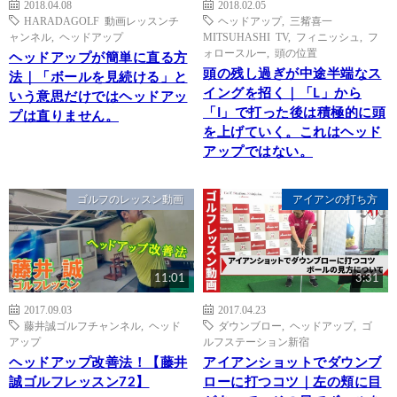
2018.04.08
2018.02.05
HARADAGOLF 動画レッスンチ
ヘッドアップ
,
三觜喜一
ャンネル
,
ヘッドアップ
MITSUHASHI TV
,
フィニッシュ
,
フ
ォロースルー
,
頭の位置
ヘッドアップが簡単に直る方
頭の残し過ぎが中途半端なス
法｜「ボールを見続ける」と
イングを招く｜「L」から
いう意思だけではヘッドアッ
「I」で打った後は積極的に頭
プは直りません。
を上げていく。これはヘッド
アップではない。
ゴルフのレッスン動画
アイアンの打ち方
11:01
3:31
2017.09.03
2017.04.23
藤井誠ゴルフチャンネル
,
ヘッド
ダウンブロー
,
ヘッドアップ
,
ゴ
アップ
ルフステーション新宿
ヘッドアップ改善法！【藤井
アイアンショットでダウンブ
誠ゴルフレッスン72】
ローに打つコツ｜左の頬に目