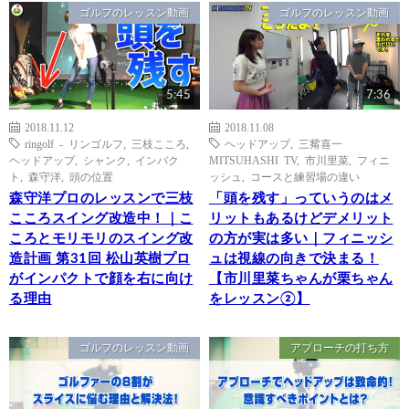
ゴルフのレッスン動画
ゴルフのレッスン動画
5:45
7:36
2018.11.12
2018.11.08
ringolf - リンゴルフ
,
三枝こころ
,
ヘッドアップ
,
三觜喜一
ヘッドアップ
,
シャンク
,
インパク
MITSUHASHI TV
,
市川里菜
,
フィニ
ト
,
森守洋
,
頭の位置
ッシュ
,
コースと練習場の違い
森守洋プロのレッスンで三枝
「頭を残す」っていうのはメ
こころスイング改造中！｜こ
リットもあるけどデメリット
ころとモリモリのスイング改
の方が実は多い｜フィニッシ
造計画 第31回 松山英樹プロ
ュは視線の向きで決まる！
がインパクトで顔を右に向け
【市川里菜ちゃんが栗ちゃん
る理由
をレッスン②】
ゴルフのレッスン動画
アプローチの打ち方