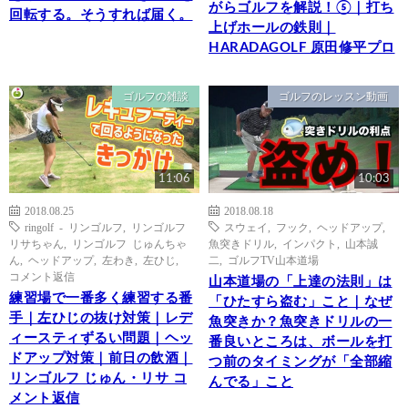
がらゴルフを解説！⑤｜打ち
回転する。そうすれば届く。
上げホールの鉄則｜
HARADAGOLF 原田修平プロ
ゴルフの雑談
ゴルフのレッスン動画
11:06
10:03
2018.08.25
2018.08.18
ringolf - リンゴルフ
,
リンゴルフ
スウェイ
,
フック
,
ヘッドアップ
,
リサちゃん
,
リンゴルフ じゅんちゃ
魚突きドリル
,
インパクト
,
山本誠
ん
,
ヘッドアップ
,
左わき
,
左ひじ
,
二
,
ゴルフTV山本道場
コメント返信
山本道場の「上達の法則」は
練習場で一番多く練習する番
「ひたすら盗む」こと｜なぜ
手｜左ひじの抜け対策｜レデ
魚突きか？魚突きドリルの一
ィースティずるい問題｜ヘッ
番良いところは、ボールを打
ドアップ対策｜前日の飲酒｜
つ前のタイミングが「全部縮
リンゴルフ じゅん・リサ コ
んでる」こと
メント返信