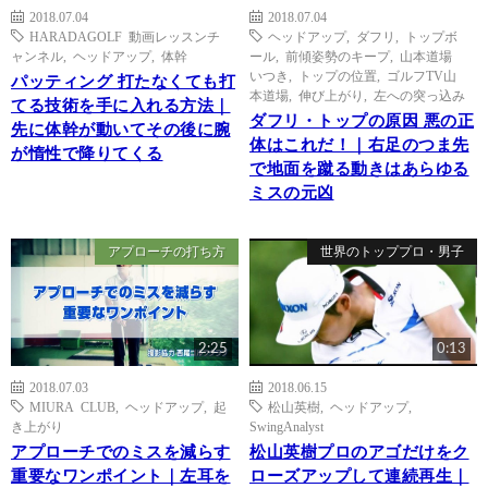
2018.07.04
2018.07.04
HARADAGOLF 動画レッスンチ
ヘッドアップ
,
ダフリ
,
トップボ
ャンネル
,
ヘッドアップ
,
体幹
ール
,
前傾姿勢のキープ
,
山本道場
いつき
,
トップの位置
,
ゴルフTV山
パッティング 打たなくても打
本道場
,
伸び上がり
,
左への突っ込み
てる技術を手に入れる方法｜
ダフリ・トップの原因 悪の正
先に体幹が動いてその後に腕
体はこれだ！｜右足のつま先
が惰性で降りてくる
で地面を蹴る動きはあらゆる
ミスの元凶
アプローチの打ち方
世界のトッププロ・男子
2:25
0:13
2018.07.03
2018.06.15
MIURA CLUB
,
ヘッドアップ
,
起
松山英樹
,
ヘッドアップ
,
き上がり
SwingAnalyst
アプローチでのミスを減らす
松山英樹プロのアゴだけをク
重要なワンポイント｜左耳を
ローズアップして連続再生｜