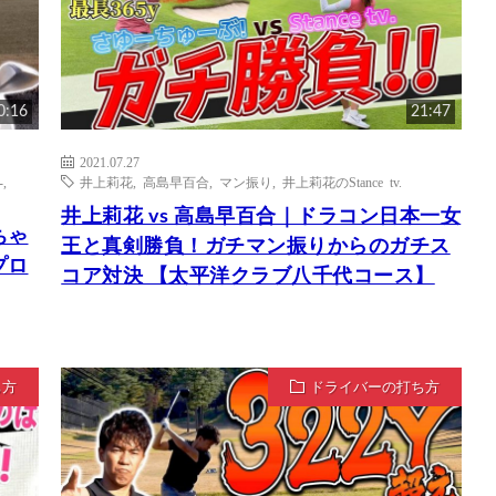
0:16
21:47
2021.07.27
-
,
井上莉花
,
高島早百合
,
マン振り
,
井上莉花のStance tv.
井上莉花 vs 高島早百合｜ドラコン日本一女
ちゃ
王と真剣勝負！ガチマン振りからのガチス
プロ
コア対決 【太平洋クラブ八千代コース】
ち方
ドライバーの打ち方