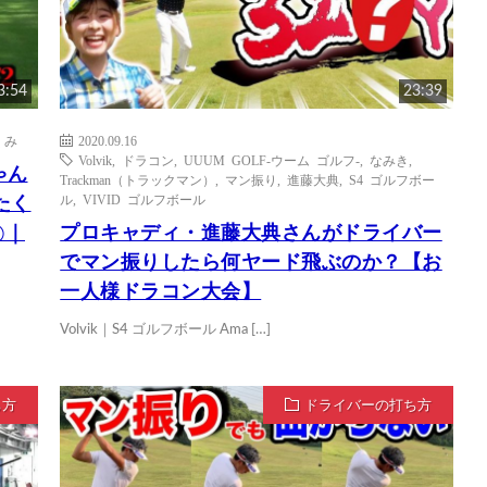
3:54
23:39
くみ
2020.09.16
Volvik
,
ドラコン
,
UUUM GOLF-ウーム ゴルフ-
,
なみき
,
ゃん
Trackman（トラックマン）
,
マン振り
,
進藤大典
,
S4 ゴルフボー
ル
,
VIVID ゴルフボール
たく
⑤｜
プロキャディ・進藤大典さんがドライバー
でマン振りしたら何ヤード飛ぶのか？【お
一人様ドラコン大会】
Volvik｜S4 ゴルフボール Ama […]
ち方
ドライバーの打ち方