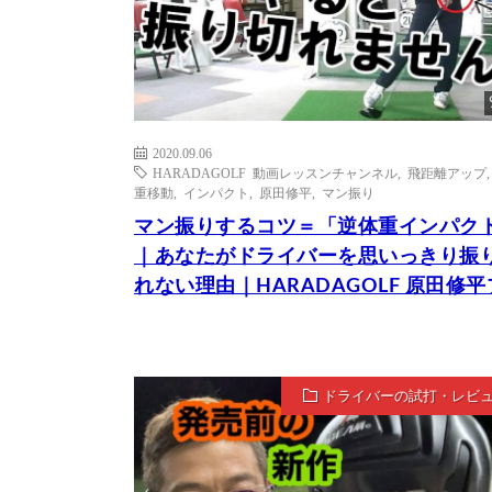
2020.09.06
HARADAGOLF 動画レッスンチャンネル
,
飛距離アップ
重移動
,
インパクト
,
原田修平
,
マン振り
マン振りするコツ＝「逆体重インパク
｜あなたがドライバーを思いっきり振
れない理由｜HARADAGOLF 原田修
ドライバーの試打・レビ