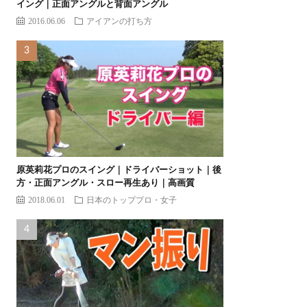
イング｜正面アングルと背面アングル
2016.06.06
アイアンの打ち方
原英莉花プロのスイング｜ドライバーショット｜後
方・正面アングル・スロー再生あり｜高画質
2018.06.01
日本のトッププロ・女子