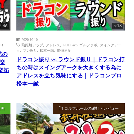
2:46
5:18
2020.10.10
り
飛距離アップ
,
アドレス
,
GOLFavo ゴルファボ
,
スイングアー
ク
,
マン振り
,
松本一誠
,
前傾角度
法の
ドラコン振り vs ラウンド振り｜ドラコン打
楽
ちの時はスイングアークを大きくする為に
楽拓
アドレスを立ち気味にする｜ドラコンプロ
松本一誠
動画
ゴルフボールの試打・レビュー