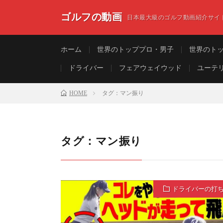
ゴルフの動画
日本最大級のゴルフ動画紹介サイ
ホーム
世界のトッププロ・男子
世界のト
ドライバー
フェアウェイウッド
ユーテ
HOME
タグ：マン振り
タグ：マン振り
ドライバーの打