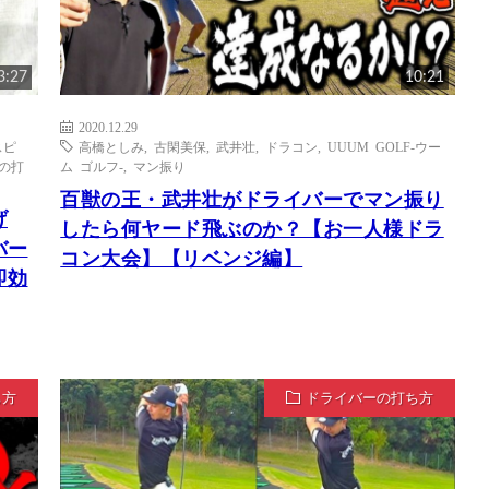
3:27
10:21
2020.12.29
スピ
高橋としみ
,
古閑美保
,
武井壮
,
ドラコン
,
UUUM GOLF-ウー
の打
ム ゴルフ-
,
マン振り
百獣の王・武井壮がドライバーでマン振り
げ
したら何ヤード飛ぶのか？【お一人様ドラ
バー
コン大会】【リベンジ編】
即効
ち方
ドライバーの打ち方