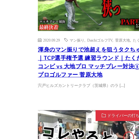
1
2020.09.29
マン振り
,
DaichiゴルフTV
,
菅原大地
,
た
渾身のマン振りで池超えを狙うタクち
｜TCP選手権予選 練習ラウンド｜たく
コンビ vs 大地プロ マッチプレー対決
プロゴルファー 菅原大地
宍戸ヒルズカントリークラブ（茨城県）のラ […]
ドライバーの打