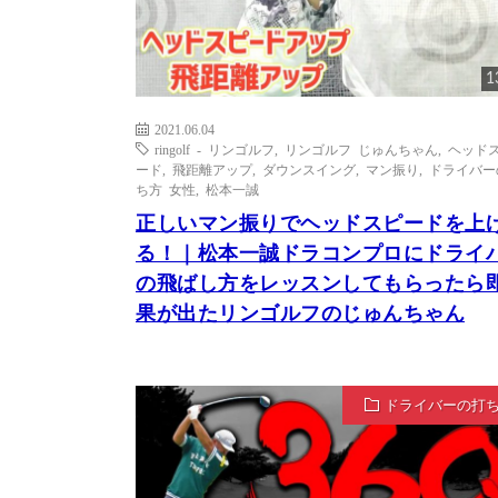
1
2021.06.04
ringolf - リンゴルフ
,
リンゴルフ じゅんちゃん
,
ヘッド
ード
,
飛距離アップ
,
ダウンスイング
,
マン振り
,
ドライバー
ち方 女性
,
松本一誠
正しいマン振りでヘッドスピードを上
る！｜松本一誠ドラコンプロにドライ
の飛ばし方をレッスンしてもらったら
果が出たリンゴルフのじゅんちゃん
ドライバーの打