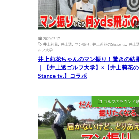
1
2020.07.17
井上莉花
,
井上透
,
マン振り
,
井上莉花のStance tv.
,
井上
ルフ大学
井上莉花ちゃんのマン振り！驚きの結
｜【井上透ゴルフ大学】×【井上莉花の
Stance tv.】コラボ
ゴルフのラウンド