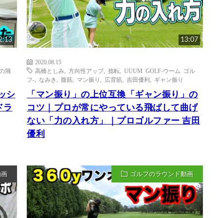
2:13
13:07
2020.08.15
の飛
高橋としみ
,
方向性アップ
,
捻転
,
UUUM GOLF-ウーム ゴル
フ-
,
なみき
,
腹筋
,
マン振り
,
広背筋
,
吉田優利
,
ギャン振り
レッシ
「マン振り」の上位互換「ギャン振り」の
ドラ
コツ｜プロが常にやっている飛ばして曲げ
ない「力の入れ方」｜プロゴルファー 吉田
優利
動画
ゴルフのラウンド動画