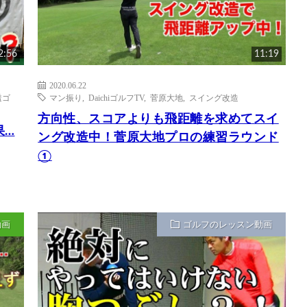
2:56
11:19
2020.06.22
透ゴ
マン振り
,
DaichiゴルフTV
,
菅原大地
,
スイング改造
方向性、スコアよりも飛距離を求めてスイ
果…
ング改造中！菅原大地プロの練習ラウンド
①
動画
ゴルフのレッスン動画