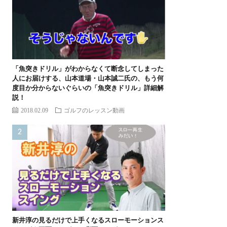
「魚突きドリル」がわからなくて断念してしまった
人にお届けする、山本道場・山本誠二氏の、もう何
度目か分からないぐらいの「魚突きドリル」詳細解
説！
2018.02.09
ゴルフのレッスン動画
新井淳の見るだけで上手くなるスローモーションス