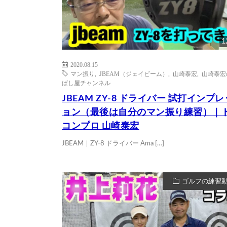
1
2020.08.15
マン振り
,
JBEAM（ジェイビーム）
,
山崎泰宏
,
山崎泰宏
ばし屋チャンネル
JBEAM ZY-8 ドライバー 試打インプ
ョン（最後は自分のマン振り練習）｜
コンプロ 山崎泰宏
JBEAM｜ZY-8 ドライバー Ama […]
ゴルフの練習