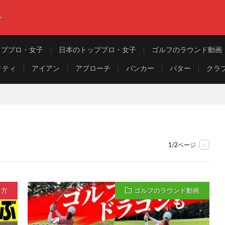
ト
ッププロ・女子
日本のトッププロ・女子
ゴルフのラウンド動画
リティ
アイアン
アプローチ
バンカー
パター
クラ
>
1/2ページ
ち方
ゴルフのラウンド動画