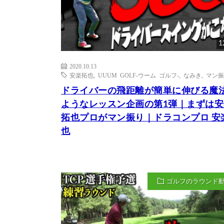
1
2020.10.13
安楽拓也
,
UUUM GOLF-ウーム ゴルフ-
,
なみき
,
マン振
ドライバーの飛距離が簡単に伸びる魔
ようなレッスン企画の第1弾｜まずは安
拓也プロがマン振り｜ドラコンプロ 安
也
ゴルフのラウンド