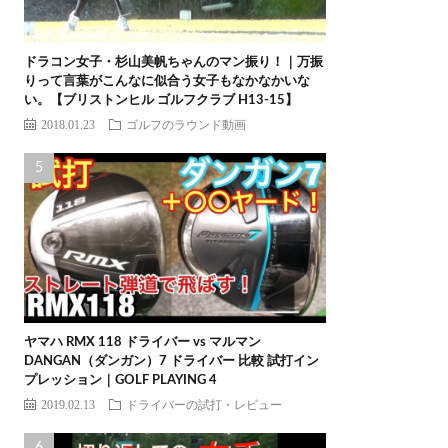
ドラコン女子・杉山美帆ちゃんのマン振り！｜万振
りって言葉がこんなに似合う女子もなかなかいな
い。【ブリストンヒル ゴルフクラブ H13-15】
2018.01.23
ゴルフのラウンド動画
ヤマハ RMX 118 ドライバー vs マルマン
DANGAN（ダンガン）7 ドライバー 比較 試打イン
プレッション｜GOLF PLAYING 4
2019.02.13
ドライバーの試打・レビュー