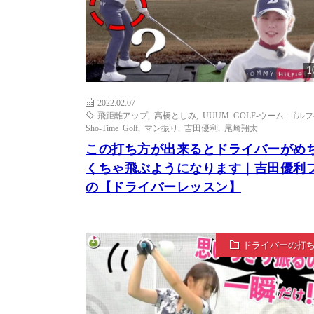
1
2022.02.07
飛距離アップ
,
高橋としみ
,
UUUM GOLF-ウーム ゴルフ
Sho-Time Golf
,
マン振り
,
吉田優利
,
尾崎翔太
この打ち方が出来るとドライバーがめ
くちゃ飛ぶようになります｜吉田優利
の【ドライバーレッスン】
ドライバーの打