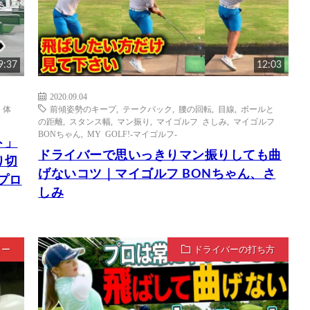
9:37
12:03
2020.09.04
,
体
前傾姿勢のキープ
,
テークバック
,
腰の回転
,
目線
,
ボールと
の距離
,
スタンス幅
,
マン振り
,
マイゴルフ さしみ
,
マイゴルフ
BONちゃん
,
MY GOLF!-マイゴルフ-
ト」
ドライバーで思いっきりマン振りしても曲
り切
げないコツ｜マイゴルフ BONちゃん、さ
平プロ
しみ
ュー
ドライバーの打ち方