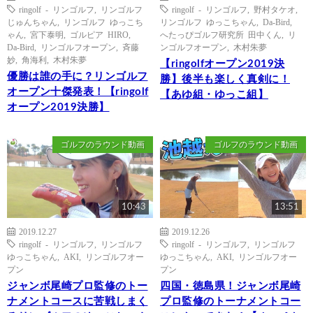
ringolf - リンゴルフ
,
リンゴルフ
ringolf - リンゴルフ
,
野村タケオ
,
じゅんちゃん
,
リンゴルフ ゆっこち
リンゴルフ ゆっこちゃん
,
Da-Bird
,
ゃん
,
宮下泰明
,
ゴルピア HIRO
,
へたっぴゴルフ研究所 田中くん
,
リ
Da-Bird
,
リンゴルフオープン
,
斉藤
ンゴルフオープン
,
木村朱夢
妙
,
角海利
,
木村朱夢
【ringolfオープン2019決
優勝は誰の手に？リンゴルフ
勝】後半も楽しく真剣に！
オープン十傑発表！【ringolf
【あゆ組・ゆっこ組】
オープン2019決勝】
ゴルフのラウンド動画
ゴルフのラウンド動画
10:43
13:51
2019.12.27
2019.12.26
ringolf - リンゴルフ
,
リンゴルフ
ringolf - リンゴルフ
,
リンゴルフ
ゆっこちゃん
,
AKI
,
リンゴルフオー
ゆっこちゃん
,
AKI
,
リンゴルフオー
プン
プン
ジャンボ尾崎プロ監修のトー
四国・徳島県！ジャンボ尾崎
ナメントコースに苦戦しまく
プロ監修のトーナメントコー