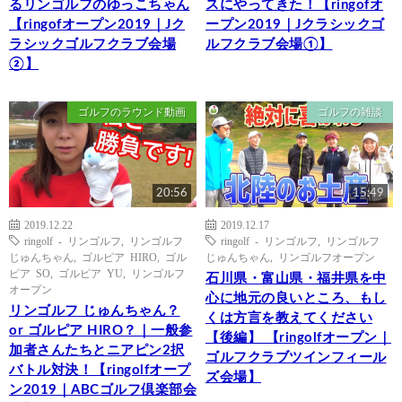
るリンゴルフのゆっこちゃん
スにやってきた！【ringofオ
【ringofオープン2019｜Jク
ープン2019｜Jクラシックゴ
ラシックゴルフクラブ会場
ルフクラブ会場①】
②】
ゴルフのラウンド動画
ゴルフの雑談
20:56
15:49
2019.12.22
2019.12.17
ringolf - リンゴルフ
,
リンゴルフ
ringolf - リンゴルフ
,
リンゴルフ
じゅんちゃん
,
ゴルピア HIRO
,
ゴル
じゅんちゃん
,
リンゴルフオープン
ピア SO
,
ゴルピア YU
,
リンゴルフ
石川県・富山県・福井県を中
オープン
心に地元の良いところ、もし
リンゴルフ じゅんちゃん？
くは方言を教えてください
or ゴルピア HIRO？｜一般参
【後編】 【ringolfオープン｜
加者さんたちとニアピン2択
ゴルフクラブツインフィール
バトル対決！【ringolfオープ
ズ会場】
ン2019｜ABCゴルフ倶楽部会