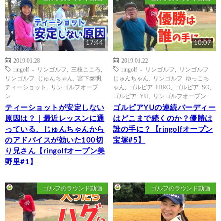
17:44
10:07
2019.01.28
2019.01.22
ringolf - リンゴルフ
,
三枝こころ
,
ringolf - リンゴルフ
,
リンゴルフ
リンゴルフ じゅんちゃん
,
宮下泰明
,
じゅんちゃん
,
リンゴルフ ゆっこち
ティーショット
,
リンゴルフオープ
ゃん
,
ゴルピア HIRO
,
ゴルピア SO
,
ン
ゴルピア YU
,
リンゴルフオープン
ティーショットが安定しない
ゴルピアYUの連続バーディー
原因は？｜最近レッスンに通
はどこまで続くのか？優勝は
っている、じゅんちゃんから
誰の手に？【ringolfオープン
のアドバイスが効いた100切
宝塚#5】
り兄さん【ringolfオープン美
野里#1】
ゴルフのラウンド動画
ゴルフのラウンド動画