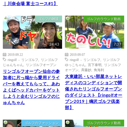
｜川奈会場 富士コース#1】
ゴルフの雑談
ゴルフのラウンド動画
24:43
7:37
2019.09.22
2019.09.07
ringolf - リンゴルフ
,
リンゴルフ
ringolf - リンゴルフ
,
リンゴルフ
じゅんちゃん
,
リンゴルフオープン
ゆっこちゃん
,
宮下泰明
,
リンゴルフ
オープン
,
斉藤妙
,
角海利
リンゴルフオープン仙台の参
大東建託・いい部屋ネットレ
加者に片っ端から愛用ドライ
ディスのコンディションで開
バーを教えてもらって、あわ
催されたリンゴルフオープン
よくばヘッドカバーをゲット
のダイジェスト【ringolfオー
しようと企むリンゴルフのじ
プン2019｜鳴沢ゴルフ倶楽
ゅんちゃん
部】
ゴルフのファッション
ゴルフのラウンド動画