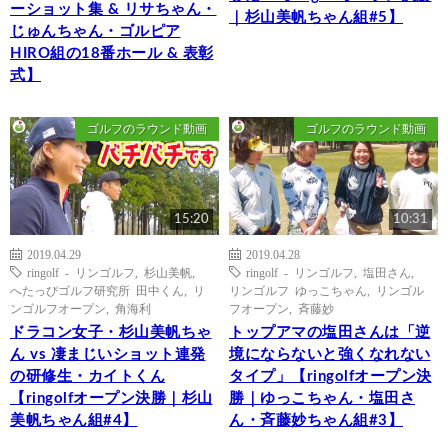
ーショット集 & リサちゃん・
｜杉山美帆ちゃん組#5】
じゅんちゃん・ゴルピア
HIRO組の18番ホール & 表彰
式】
ゴルフのラウンド動画
ゴルフのラウンド動画
15:20
10:31
2019.04.29
2019.04.28
ringolf - リンゴルフ
,
杉山美帆
,
ringolf - リンゴルフ
,
塩田さん
,
へたっぴゴルフ研究所 田中くん
,
リ
リンゴルフ ゆっこちゃん
,
リンゴル
ンゴルフオープン
,
角海利
フオープン
,
斉藤妙
ドラコン女子・杉山美帆ちゃ
トップアマの塩田さんは「逆
ん vs 凄まじいショット連発
境にならないと強くなれない
の研修生・カイトくん
タイプ」【ringolfオープン決
【ringolfオープン決勝｜杉山
勝｜ゆっこちゃん・塩田さ
美帆ちゃん組#4】
ん・斉藤妙ちゃん組#3】