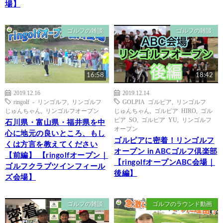
場】
ゴルフの雑談
ゴルフの雑談
16:58
18:42
2019.12.16
2019.12.14
ringolf - リンゴルフ
,
リンゴルフ
GOLPIA ゴルピア
,
リンゴルフ
じゅんちゃん
,
リンゴルフオープン
じゅんちゃん
,
ゴルピア HIRO
,
ゴル
ピア SO
,
ゴルピア YU
,
リンゴルフ
石川県・富山県・福井県を中
オープン
心に地元の良いところ、もし
ゴルピアに密着！リンゴルフ
くは方言を教えてください
オープン in ABCゴルフ倶楽部
【前編】 【ringolfオープン｜
【ringolfオープンABC会場｜
ゴルフクラブツインフィール
後編】
ズ会場】
ゴルフの雑談
ゴルフのラウンド動画