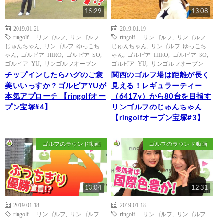
15:29
13:08
2019.01.21
2019.01.19
ringolf - リンゴルフ
,
リンゴルフ
ringolf - リンゴルフ
,
リンゴルフ
じゅんちゃん
,
リンゴルフ ゆっこち
じゅんちゃん
,
リンゴルフ ゆっこち
ゃん
,
ゴルピア HIRO
,
ゴルピア SO
,
ゃん
,
ゴルピア HIRO
,
ゴルピア SO
,
ゴルピア YU
,
リンゴルフオープン
ゴルピア YU
,
リンゴルフオープン
チップインしたらハグのご褒
関西のゴルフ場は距離が長く
美いいっすか？ゴルピアYUが
見える！レギュラーティー
本気アプローチ 【ringolfオー
（6417y）から80台を目指す
プン宝塚#4】
リンゴルフのじゅんちゃん
【ringolfオープン宝塚#3】
ゴルフのラウンド動画
ゴルフのラウンド動画
13:04
12:31
2019.01.18
2019.01.18
ringolf - リンゴルフ
,
リンゴルフ
ringolf - リンゴルフ
,
リンゴルフ