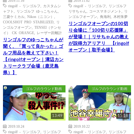
2019.11.16
2019.11.02
ringolf - リンゴルフ
,
カスタムシ
ringolf - リンゴルフ
,
リンゴルフ
ャフト
,
リンゴルフ ゆっこちゃん
,
リサちゃん
,
コースマネジメント
,
リ
三菱ケミカル
,
Nikon（ニコン）
,
ンゴルフオープン
,
角海利
,
木村朱夢
COOLSHOT PRO STABILIZED
,
リ
リンゴルフオープンの100切
ンゴルフオープン
,
TENSEI（テンセ
り会場に「100切り応援隊」
イ） CK ORANGE
,
レーザー距離計
が登場！｜リサちゃんの教え
リンゴルフのゆっこちゃんが
が説得力アリアリ 【ringolf
聞く、「買って良かった」ゴ
オープン｜取手会場】
ルフ用品を教えて下さい！
【ringolfオープン｜溝辺カン
トリークラブ会場（鹿児島
県）】
ゴルフのラウンド動画
ゴルフのラウンド動画
13:49
11:18
2019.10.24
2019.10.22
ringolf - リンゴルフ
,
リンゴルフ
ringolf - リンゴルフ
,
リンゴルフ