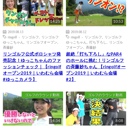
14:25
10:53
2019.08.13
2019.08.12
ringolf - リンゴルフ
,
リンゴルフ
ringolf - リンゴルフ
,
リンゴルフ
ゆっこちゃん
,
リンゴルフオープン
,
ゆっこちゃん
,
打ち下ろし
,
リンゴル
斉藤妙
フオープン
,
斉藤妙
リンゴルフ公式ポロシャツ発
超絶「打ち下ろし」なPAR4
売記念！ゆっこちゃんのファ
のホールに挑む！リンゴルフ
ッションチェック｜【ringolf
の斉藤妙ちゃん 【ringolfオー
オープン2019｜いわむら会場
プン2019｜いわむら会場
#ゆっこカメラ】
#2】
ゴルフのラウンド動画
ゴルフのラウンド動画
14:34
8:08