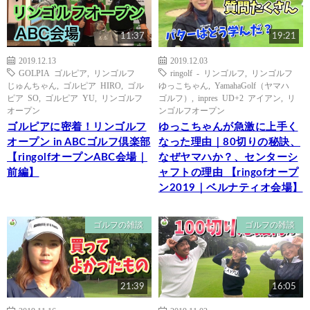
11:37
19:21
2019.12.13
2019.12.03
GOLPIA ゴルピア
,
リンゴルフ
ringolf - リンゴルフ
,
リンゴルフ
じゅんちゃん
,
ゴルピア HIRO
,
ゴル
ゆっこちゃん
,
YamahaGolf（ヤマハ
ピア SO
,
ゴルピア YU
,
リンゴルフ
ゴルフ）
,
inpres UD+2 アイアン
,
リ
オープン
ンゴルフオープン
ゴルピアに密着！リンゴルフ
ゆっこちゃんが急激に上手く
オープン in ABCゴルフ倶楽部
なった理由｜80切りの秘訣、
【ringolfオープンABC会場｜
なぜヤマハか？、センターシ
前編】
ャフトの理由 【ringofオープ
ン2019｜ベルナティオ会場】
ゴルフの雑談
ゴルフの雑談
21:39
16:05