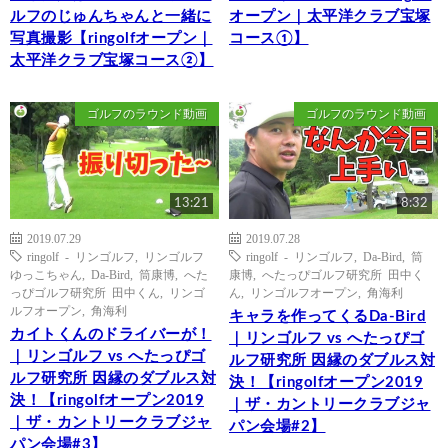
ルフのじゅんちゃんと一緒に
オープン｜太平洋クラブ宝塚
写真撮影【ringolfオープン｜
コース①】
太平洋クラブ宝塚コース②】
ゴルフのラウンド動画
ゴルフのラウンド動画
13:21
8:32
2019.07.29
2019.07.28
ringolf - リンゴルフ
,
リンゴルフ
ringolf - リンゴルフ
,
Da-Bird
,
筒
ゆっこちゃん
,
Da-Bird
,
筒康博
,
へた
康博
,
へたっぴゴルフ研究所 田中く
っぴゴルフ研究所 田中くん
,
リンゴ
ん
,
リンゴルフオープン
,
角海利
ルフオープン
,
角海利
キャラを作ってくるDa-Bird
カイトくんのドライバーが！
｜リンゴルフ vs へたっぴゴ
｜リンゴルフ vs へたっぴゴ
ルフ研究所 因縁のダブルス対
ルフ研究所 因縁のダブルス対
決！【ringolfオープン2019
決！【ringolfオープン2019
｜ザ・カントリークラブジャ
｜ザ・カントリークラブジャ
パン会場#2】
パン会場#3】