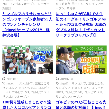
Z80
,
リンゴルフオープン
,
レーザー
ルフ研究所 田中くん
,
リンゴルフオ
距離計
ープン
,
角海利
リンゴルフのリサちゃんとリ
ゆっこちゃんがPAR4で人生
ンゴルフオープン参加者55人
初のイーグル！リンゴルフ vs
のワンオンチャレンジ！
へたっぴゴルフ研究所 因縁の
【ringolfオープン2019｜軽
ダブルス対決！【ザ・カント
井沢会場】
リークラブジャパン①】
ゴルフの雑談
ゴルフのラウンド動画
11:13
16:06
2019.07.31
2019.07.30
ringolf - リンゴルフ
,
三枝こころ
,
ringolf - リンゴルフ
,
三枝こころ
,
リンゴルフ じゅんちゃん
,
ゴルピア
リンゴルフ じゅんちゃん
,
ゴルピア
HIRO
,
ゴルピア SO
,
ゴルピア YU
,
HIRO
,
ゴルピア SO
,
ゴルピア YU
,
リンゴルフオープン
リンゴルフオープン
100切り達成しましたか？達
ゴルピアのYUが三枝こころ先
成した人はゴルピアとリンゴ
輩と念願の初対面！【ringolf