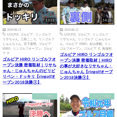
13:33
14:25
2019.06.13
2019.06.12
GOLPIA ゴルピア
,
リンゴルフ
GOLPIA ゴルピア
,
リンゴルフ
リサちゃん
,
三枝こころ
,
リンゴルフ
リサちゃん
,
リンゴルフ じゅんちゃ
じゅんちゃん
,
宮下泰明
,
ゴルピア
ん
,
ゴルピア HIRO
,
杉山美帆
,
リン
HIRO
,
リンゴルフオープン
,
ゴルピ
ゴルフオープン
,
ゴルピア P
,
角海利
ア P
ゴルピア HIRO リンゴルフオ
ゴルピア HIRO リンゴルフオ
ープン決勝 密着取材｜HIRO
ープン決勝 密着取材｜リサち
の事が大好きなリサちゃん・
ゃん・じゅんちゃんのビリビ
じゅんちゃん【ringolfオープ
リペン・ドッキリ【ringolfオ
ン2018決勝②】
ープン2018決勝③】
ゴルフの雑談
ゴルフの雑談