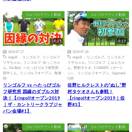
ゴルフのラウンド動画
ゴルフのラウンド動画
14:31
8:19
2019.07.27
2019.07.20
ringolf - リンゴルフ
,
リンゴルフ
ringolf - リンゴルフ
,
リンゴルフ
リサちゃん
,
リンゴルフ ゆっこちゃ
リサちゃん
,
リンゴルフ じゅんちゃ
ん
,
Da-Bird
,
へたっぴゴルフ研究所
ん
,
野村タケオ
,
GARMIN（ガーミ
田中くん
,
リンゴルフオープン
,
角海
ン）
,
リンゴルフオープン
,
Approach
利
G80
リンゴルフ vs へたっぴゴル
佐野ヒルクレストの”ぬし”野
フ研究所 因縁のダブルス対
村タケオさんも参戦！
決！【ringolfオープン2019
【ringolfオープン2019｜佐
｜ザ・カントリークラブジャ
野#3】
パン会場#1】
ゴルフのラウンド動画
ゴルフのラウンド動画