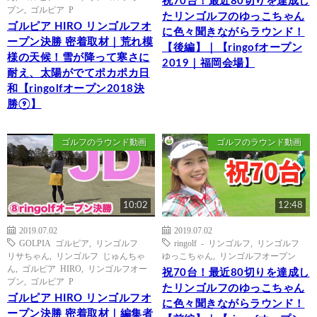
祝70台！最近80切りを達成し
プン
,
ゴルピア P
たリンゴルフのゆっこちゃん
ゴルピア HIRO リンゴルフオ
に色々聞きながらラウンド！
ープン決勝 密着取材｜荒れ模
【後編】｜【ringofオープン
様の天候！雪が降って寒さに
2019｜福岡会場】
耐え、太陽がでてポカポカ日
和【ringolfオープン2018決
勝⑨】
ゴルフのラウンド動画
ゴルフのラウンド動画
10:02
12:48
2019.07.02
2019.07.02
GOLPIA ゴルピア
,
リンゴルフ
ringolf - リンゴルフ
,
リンゴルフ
リサちゃん
,
リンゴルフ じゅんちゃ
ゆっこちゃん
,
リンゴルフオープン
ん
,
ゴルピア HIRO
,
リンゴルフオー
祝70台！最近80切りを達成し
プン
,
ゴルピア P
たリンゴルフのゆっこちゃん
ゴルピア HIRO リンゴルフオ
に色々聞きながらラウンド！
ープン決勝 密着取材｜編集者