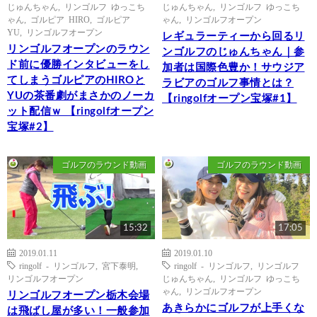
じゅんちゃん
,
リンゴルフ ゆっこち
じゅんちゃん
,
リンゴルフ ゆっこち
ゃん
,
ゴルピア HIRO
,
ゴルピア
ゃん
,
リンゴルフオープン
YU
,
リンゴルフオープン
レギュラーティーから回るリ
リンゴルフオープンのラウン
ンゴルフのじゅんちゃん｜参
ド前に優勝インタビューをし
加者は国際色豊か！サウジア
てしまうゴルピアのHIROと
ラビアのゴルフ事情とは？
YUの茶番劇がまさかのノーカ
【ringolfオープン宝塚#1】
ット配信ｗ 【ringolfオープン
宝塚#2】
ゴルフのラウンド動画
ゴルフのラウンド動画
15:32
17:05
2019.01.11
2019.01.10
ringolf - リンゴルフ
,
宮下泰明
,
ringolf - リンゴルフ
,
リンゴルフ
リンゴルフオープン
じゅんちゃん
,
リンゴルフ ゆっこち
ゃん
,
リンゴルフオープン
リンゴルフオープン栃木会場
あきらかにゴルフが上手くな
は飛ばし屋が多い！一般参加