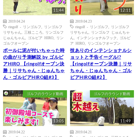
11:44
12:11
2019.04.24
2019.04.23
ringolf - リンゴルフ
,
リンゴルフ
ringolf - リンゴルフ
,
リンゴルフ
リサちゃん
,
三枝こころ
,
リンゴルフ
リサちゃん
,
リンゴルフ じゅんちゃ
じゅんちゃん
,
ゴルピア HIRO
,
リン
ん
,
インテンショナルフック
,
ゴルピ
ゴルフオープン
ア HIRO
,
リンゴルフオープン
ボールに泥が付いちゃった時
技ありのインテンショナルシ
の曲がり予測解説 by ゴルピ
ョットと予告イーグル!?
アHIRO 【ringolfオープン決
【ringolfオープン決勝｜リサ
勝｜リサちゃん・じゅんちゃ
ちゃん・じゅんちゃん・ゴル
ん・ゴルピアHIRO組#3】
ピアHIRO組#2】
ゴルフのラウンド動画
ゴルフのラウンド動画
13:05
11:49
2019.04.22
2019.04.21