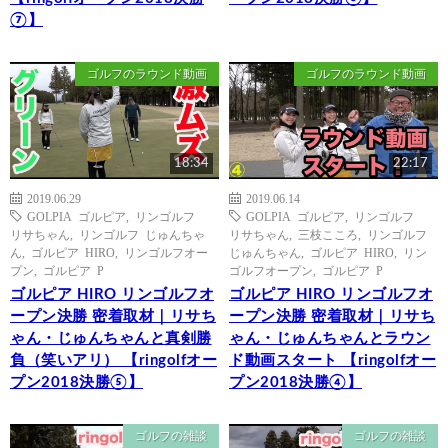
⑦】
ゴルフのラウンド動画
ゴルフのラウンド動画
18:34
22:17
2019.06.29
2019.06.14
GOLPIA ゴルピア
,
リンゴルフ
GOLPIA ゴルピア
,
リンゴルフ
リサちゃん
,
リンゴルフ じゅんちゃ
リサちゃん
,
三枝こころ
,
リンゴルフ
ん
,
ゴルピア HIRO
,
リンゴルフオー
じゅんちゃん
,
ゴルピア HIRO
,
リン
プン
,
ゴルピア P
ゴルフオープン
,
ゴルピア P
ゴルピア HIRO リンゴルフオ
ゴルピア HIRO リンゴルフオ
ープン決勝 密着取材｜リサち
ープン決勝 密着取材｜リサち
ゃん・じゅんちゃんと真剣勝
ゃん・じゅんちゃんとラウン
負（笑いアリ） 【ringolfオー
ド動画スタート 【ringolfオー
プン2018決勝⑤】
プン2018決勝④】
ゴルフの雑談
ゴルフの雑談