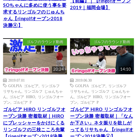
【前編】｜【ringofオープン
SOちゃんに多めに使う事を要
2019｜福岡会場】
求するリンゴルフのじゅんち
ゃん【ringolfオープン2018
決勝⑧】
ゴルフのラウンド動画
ゴルフのラウンド動画
20:24
14:10
2019.07.01
2019.06.30
GOLPIA ゴルピア
,
リンゴルフ
GOLPIA ゴルピア
,
リンゴルフ
リサちゃん
,
リンゴルフ じゅんちゃ
リサちゃん
,
リンゴルフ じゅんちゃ
ん
,
ゴルピア HIRO
,
リンゴルフオー
ん
,
ゴルピア HIRO
,
リンゴルフオー
プン
,
ゴルピア P
プン
,
ゴルピア P
ゴルピア HIRO リンゴルフオ
ゴルピア HIRO リンゴルフオ
ープン決勝 密着取材｜HIRO
ープン決勝 密着取材｜「なん
にプレッシャーをかけにくる
か下さい」ネタ振りを欲しが
リンゴルフの三枝こころ先輩
ってるリサちゃん 【ringolfオ
【ringolfオープン2018決勝
ープン2018決勝⑥】