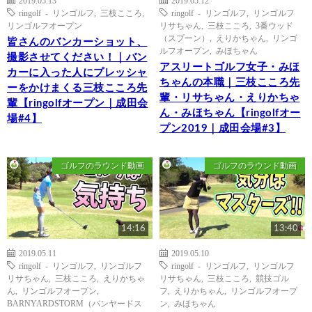
2019.05.13
2019.05.12
ringolf - リンゴルフ
,
三枝こころ
,
ringolf - リンゴルフ
,
リンゴルフ
リンゴルフオープン
リサちゃん
,
三枝こころ
,
3番ウッド
（スプーン）
,
えりかちゃん
,
リンゴ
皆さんのバンカーショット、
ルフオープン
,
みほちゃん
撮影させてください！｜バン
アスリートゴルフ女子・みほ
カーに入った人にプレッシャ
ちゃんの本職｜三枝こころ先
ーをかけまくる三枝こころ先
輩・リサちゃん・えりかちゃ
輩【ringolfオープン｜成田会
ん・みほちゃん【ringolfオー
場#4】
プン2019｜成田会場#3】
ゴルフのラウンド動画
ゴルフのラウンド動画
14:16
13:40
2019.05.11
2019.05.10
ringolf - リンゴルフ
,
リンゴルフ
ringolf - リンゴルフ
,
リンゴルフ
リサちゃん
,
三枝こころ
,
えりかちゃ
リサちゃん
,
三枝こころ
,
競技ゴル
ん
,
リンゴルフオープン
,
フ
,
えりかちゃん
,
リンゴルフオープ
BARNYARDSTORM（バンヤードス
ン
,
みほちゃん