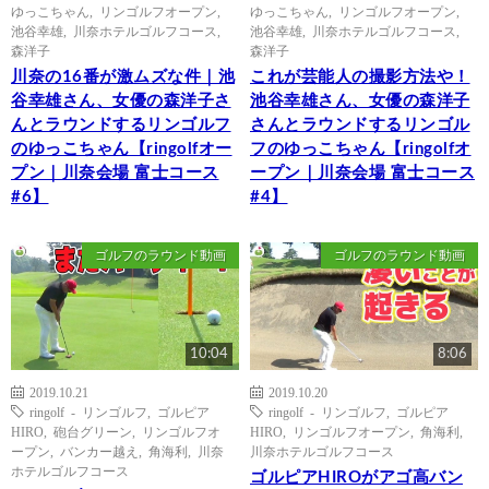
ゆっこちゃん
,
リンゴルフオープン
,
ゆっこちゃん
,
リンゴルフオープン
,
池谷幸雄
,
川奈ホテルゴルフコース
,
池谷幸雄
,
川奈ホテルゴルフコース
,
森洋子
森洋子
川奈の16番が激ムズな件｜池
これが芸能人の撮影方法や！
谷幸雄さん、女優の森洋子さ
池谷幸雄さん、女優の森洋子
んとラウンドするリンゴルフ
さんとラウンドするリンゴル
のゆっこちゃん【ringolfオー
フのゆっこちゃん【ringolfオ
プン｜川奈会場 富士コース
ープン｜川奈会場 富士コース
#6】
#4】
ゴルフのラウンド動画
ゴルフのラウンド動画
10:04
8:06
2019.10.21
2019.10.20
ringolf - リンゴルフ
,
ゴルピア
ringolf - リンゴルフ
,
ゴルピア
HIRO
,
砲台グリーン
,
リンゴルフオ
HIRO
,
リンゴルフオープン
,
角海利
,
ープン
,
バンカー越え
,
角海利
,
川奈
川奈ホテルゴルフコース
ホテルゴルフコース
ゴルピアHIROがアゴ高バン