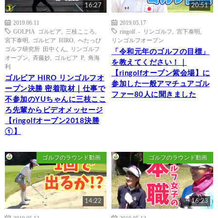
16:27
20:51
2019.06.11
2019.05.17
GOLPIA ゴルピア
,
三枝こころ
,
ringolf - リンゴルフ
,
宮下泰明
,
宮下泰明
,
ゴルピア HIRO
,
へたっぴ
リンゴルフオープン
ゴルフ研究所 田中くん
,
リンゴルフ
「令和元年のゴルフの目標」
オープン
,
斉藤妙
,
ゴルピア P
,
角海
を教えてください！｜
利
【ringolfオープン紫会場】に
ゴルピア HIRO リンゴルフオ
参加した一般アマチュアゴル
ープン決勝 密着取材｜仕事で
ファー80人に聞きました
不参加のYUちゃんに三枝ここ
ろ先輩からビデオメッセージ
【ringolfオープン2018決勝
①】
ゴルフのラウンド動画
ゴルフのラウンド動画
14:22
16:23