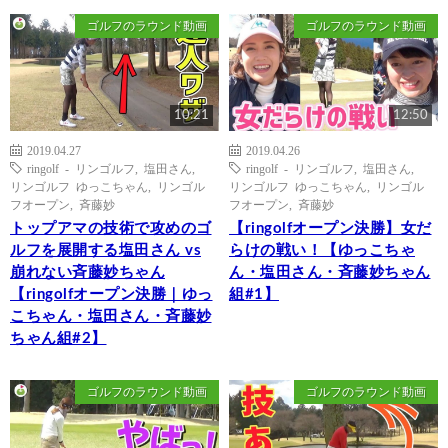
ゴルフのラウンド動画
ゴルフのラウンド動画
10:21
12:50
2019.04.27
2019.04.26
ringolf - リンゴルフ
,
塩田さん
,
ringolf - リンゴルフ
,
塩田さん
,
リンゴルフ ゆっこちゃん
,
リンゴル
リンゴルフ ゆっこちゃん
,
リンゴル
フオープン
,
斉藤妙
フオープン
,
斉藤妙
トップアマの技術で攻めのゴ
【ringolfオープン決勝】女だ
ルフを展開する塩田さん vs
らけの戦い！【ゆっこちゃ
崩れない斉藤妙ちゃん
ん・塩田さん・斉藤妙ちゃん
【ringolfオープン決勝｜ゆっ
組#1】
こちゃん・塩田さん・斉藤妙
ちゃん組#2】
ゴルフのラウンド動画
ゴルフのラウンド動画