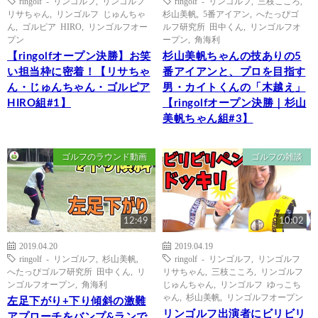
ringolf - リンゴルフ
,
リンゴルフ
ringolf - リンゴルフ
,
三枝こころ
,
リサちゃん
,
リンゴルフ じゅんちゃ
杉山美帆
,
5番アイアン
,
へたっぴゴ
ん
,
ゴルピア HIRO
,
リンゴルフオー
ルフ研究所 田中くん
,
リンゴルフオ
プン
ープン
,
角海利
【ringolfオープン決勝】お笑
杉山美帆ちゃんの技ありの5
い担当枠に密着！【リサちゃ
番アイアンと、プロを目指す
ん・じゅんちゃん・ゴルピア
男・カイトくんの「木越え」
HIRO組#1】
【ringolfオープン決勝｜杉山
美帆ちゃん組#3】
ゴルフのラウンド動画
ゴルフの雑談
12:49
10:02
2019.04.20
2019.04.19
ringolf - リンゴルフ
,
杉山美帆
,
ringolf - リンゴルフ
,
リンゴルフ
へたっぴゴルフ研究所 田中くん
,
リ
リサちゃん
,
三枝こころ
,
リンゴルフ
ンゴルフオープン
,
角海利
じゅんちゃん
,
リンゴルフ ゆっこち
ゃん
,
杉山美帆
,
リンゴルフオープン
左足下がり+下り傾斜の激難
リンゴルフ出演者にビリビリ
アプローチをバンプ&ランで