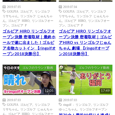
2019.07.05
2019.07.04
GOLPIA ゴルピア
,
リンゴルフ
GOLPIA ゴルピア
,
リンゴルフ
リサちゃん
,
リンゴルフ じゅんちゃ
リサちゃん
,
リンゴルフ じゅんちゃ
ん
,
ゴルピア HIRO
,
リンゴルフオー
ん
,
ゴルピア HIRO
,
リンゴルフオー
プン
,
ゴルピア P
プン
,
ゴルピア P
ゴルピア HIRO リンゴルフオ
ゴルピア HIRO リンゴルフオ
ープン決勝 密着取材｜最終ホ
ープン決勝 密着取材｜ゴルピ
ールで遂に出ました！ゴルピ
アHIRO vs リンゴルフじゅん
ア名物カットイン 【ringolfオ
ちゃん 劇場 【ringolfオープ
ープン2018決勝⑪】
ン2018決勝⑩】
ゴルフのラウンド動画
ゴルフのラウンド動画
12:05
17:49
2019.07.03
2019.07.03
GOLPIA ゴルピア
,
リンゴルフ
ringolf - リンゴルフ
,
リンゴルフ
リサちゃん
,
リンゴルフ じゅんちゃ
ゆっこちゃん
,
リンゴルフオープン
ん
,
ゴルピア HIRO
,
リンゴルフオー