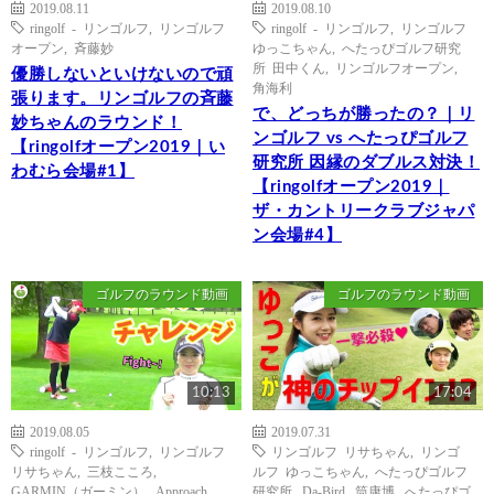
2019.08.11
2019.08.10
ringolf - リンゴルフ
,
リンゴルフ
ringolf - リンゴルフ
,
リンゴルフ
オープン
,
斉藤妙
ゆっこちゃん
,
へたっぴゴルフ研究
所 田中くん
,
リンゴルフオープン
,
優勝しないといけないので頑
角海利
張ります。リンゴルフの斉藤
で、どっちが勝ったの？｜リ
妙ちゃんのラウンド！
ンゴルフ vs へたっぴゴルフ
【ringolfオープン2019｜い
研究所 因縁のダブルス対決！
わむら会場#1】
【ringolfオープン2019｜
ザ・カントリークラブジャパ
ン会場#4】
ゴルフのラウンド動画
ゴルフのラウンド動画
10:13
17:04
2019.08.05
2019.07.31
ringolf - リンゴルフ
,
リンゴルフ
リンゴルフ リサちゃん
,
リンゴ
リサちゃん
,
三枝こころ
,
ルフ ゆっこちゃん
,
へたっぴゴルフ
GARMIN（ガーミン）
,
Approach
研究所
,
Da-Bird
,
筒康博
,
へたっぴゴ