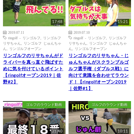
17:48
15:21
2019.07.11
2019.07.10
ringolf - リンゴルフ
,
リンゴルフ
ringolf - リンゴルフ
,
リンゴルフ
リサちゃん
,
リンゴルフ じゅんちゃ
リサちゃん
,
リンゴルフ じゅんちゃ
ん
,
リンゴルフオープン
ん
,
リンゴルフオープン
リンゴルフのリサちゃんがド
リンゴルフのリサちゃん・じ
ライバーを真っ直ぐ飛ばすた
ゅんちゃんがスクランブルゴ
めに気を付けているポイント
ルフ選手権（ダブルス戦）に
【ringolfオープン2019｜佐
向けて意識を合わせてラウン
野#2】
ド！【ringolfオープン2019
｜佐野#1】
ゴルフのラウンド動画
ゴルフのラウンド動画
21:40
10:11