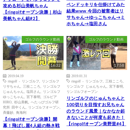
ペンドッキリを仕掛けてみた
攻める杉山美帆ちゃん
結果www 今回の被害者はリ
【ringolfオープン決勝｜杉山
サちゃん→ゆっこちゃん→ミ
美帆ちゃん組#2】
ホちゃん→塩田さん
ゴルフのラウンド動画
ゴルフのラウンド動画
16:32
17:58
2019.04.19
2019.01.31
ringolf - リンゴルフ
,
リンゴルフ
ringolf - リンゴルフ
,
三枝こころ
,
リサちゃん
,
三枝こころ
,
リンゴルフ
リンゴルフ じゅんちゃん
,
宮下泰明
,
じゅんちゃん
,
塩田さん
,
リンゴルフ
リンゴルフオープン
ゆっこちゃん
,
宮下泰明
,
ゴルピア
リンゴルフのじゅんちゃんと
HIRO
,
杉山美帆
,
へたっぴゴルフ研
100切りを目指すお兄ちゃん
究所 田中くん
,
リンゴルフオープン
,
のラウンド風景｜なかなか起
斉藤妙
,
角海利
きないことが何度も起きた！
【ringolfオープン決勝】開
【ringolfオープン美野里#4】
幕！飛ばし屋4人組の熱き戦