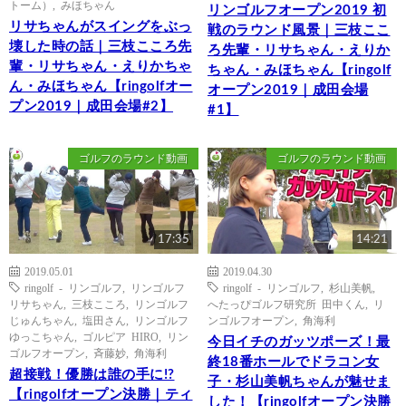
トーム）
,
みほちゃん
リンゴルフオープン2019 初
リサちゃんがスイングをぶっ
戦のラウンド風景｜三枝ここ
壊した時の話｜三枝こころ先
ろ先輩・リサちゃん・えりか
輩・リサちゃん・えりかちゃ
ちゃん・みほちゃん【ringolf
ん・みほちゃん【ringolfオー
オープン2019｜成田会場
プン2019｜成田会場#2】
#1】
ゴルフのラウンド動画
ゴルフのラウンド動画
17:35
14:21
2019.05.01
2019.04.30
ringolf - リンゴルフ
,
リンゴルフ
ringolf - リンゴルフ
,
杉山美帆
,
リサちゃん
,
三枝こころ
,
リンゴルフ
へたっぴゴルフ研究所 田中くん
,
リ
じゅんちゃん
,
塩田さん
,
リンゴルフ
ンゴルフオープン
,
角海利
ゆっこちゃん
,
ゴルピア HIRO
,
リン
今日イチのガッツポーズ！最
ゴルフオープン
,
斉藤妙
,
角海利
終18番ホールでドラコン女
超接戦！優勝は誰の手に!?
子・杉山美帆ちゃんが魅せま
【ringolfオープン決勝｜ティ
した！【ringolfオープン決勝