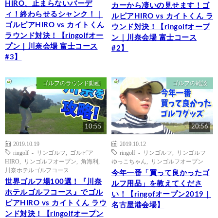
HIRO、止まらないバーデ
カーから凄いの見せます！ゴ
ィ！終わらせるシャンク！｜
ルピアHIRO vs カイトくん ラ
ゴルピアHIRO vs カイトくん
ウンド対決！【ringolfオープ
ラウンド対決！【ringolfオー
ン｜川奈会場 富士コース
プン｜川奈会場 富士コース
#2】
#3】
ゴルフのラウンド動画
ゴルフの雑談
10:55
20:56
2019.10.19
2019.10.12
ringolf - リンゴルフ
,
ゴルピア
ringolf - リンゴルフ
,
リンゴルフ
HIRO
,
リンゴルフオープン
,
角海利
,
ゆっこちゃん
,
リンゴルフオープン
川奈ホテルゴルフコース
今年一番「買って良かったゴ
世界ゴルフ場100選！『川奈
ルフ用品」を教えてくださ
ホテルゴルフコース』でゴル
い！【ringofオープン2019｜
ピアHIRO vs カイトくん ラウ
名古屋港会場】
ンド対決！【ringolfオープン