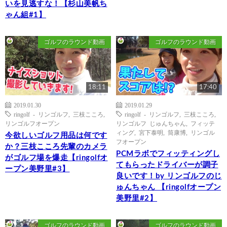
いを見逃すな！【杉山美帆ち
ゃん組#1】
ゴルフのラウンド動画
ゴルフのラウンド動画
18:11
17:40
2019.01.30
2019.01.29
ringolf - リンゴルフ
,
三枝こころ
,
ringolf - リンゴルフ
,
三枝こころ
,
リンゴルフオープン
リンゴルフ じゅんちゃん
,
フィッテ
ィング
,
宮下泰明
,
筒康博
,
リンゴル
今欲しいゴルフ用品は何です
フオープン
か？三枝こころ先輩のカメラ
PCMラボでフィッティングし
がゴルフ場を爆走【ringolfオ
てもらったドライバーが調子
ープン美野里#3】
良いです！by リンゴルフのじ
ゅんちゃん 【ringolfオープン
美野里#2】
ゴルフのラウンド動画
ゴルフのラウンド動画