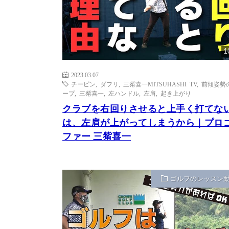
1
2023.03.07
チーピン
,
ダフリ
,
三觜喜一MITSUHASHI TV
,
前傾姿勢
ープ
,
三觜喜一
,
左ハンドル
,
左肩
,
起き上がり
クラブを右回りさせると上手く打てな
は、左肩が上がってしまうから｜プロ
ファー 三觜喜一
ゴルフのレッスン