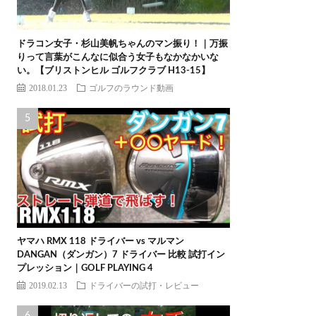
ドラコン女子・杉山美帆ちゃんのマン振り！｜万振
りって言葉がこんなに似合う女子もなかなかいな
い。【ブリストンヒル ゴルフクラブ H13-15】
2018.01.23
ゴルフのラウンド動画
ヤマハ RMX 118 ドライバー vs マルマン
DANGAN（ダンガン）7 ドライバー 比較 試打イン
プレッション｜GOLF PLAYING 4
2019.02.13
ドライバーの試打・レビュー