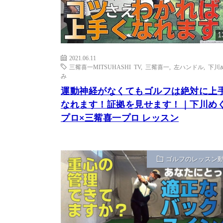
1
2021.06.11
三觜喜一MITSUHASHI TV
,
三觜喜一
,
左ハンドル
,
下川
み
運動神経がなくてもゴルフは絶対に上
なれます！証拠を見せます！｜下川め
プロ×三觜喜一プロ レッスン
ゴルフのレッスン