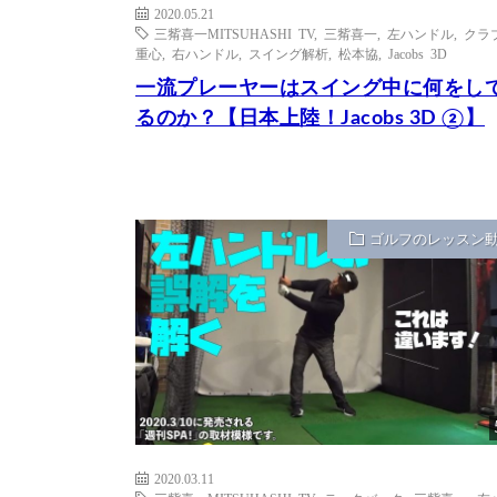
2020.05.21
三觜喜一MITSUHASHI TV
,
三觜喜一
,
左ハンドル
,
クラ
重心
,
右ハンドル
,
スイング解析
,
松本協
,
Jacobs 3D
一流プレーヤーはスイング中に何をし
るのか？【日本上陸！Jacobs 3D ②】
ゴルフのレッスン
2020.03.11