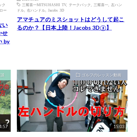
ック
三觜喜一MITSUHASHI TV
,
テークバック
,
三觜喜一
,
左ハン
ロー
ドル
,
右ハンドル
,
Jacobs 3D
アマチュアのミスショットはどうして起こ
ない
るのか？【日本上陸！Jacobs 3D③】
かせ
by
雑談
ゴルフのレッスン動画
4:57
15:03