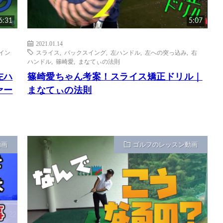
6:31
5:07
2021.01.14
イン
スライス
,
バックスイング
,
左ハンドル
,
左への突っ込み
,
右
ハンドル
,
篠崎愛
,
まなてぃの法則
左ハ
篠崎愛ちゃん考案！スライス矯正ドリル｜
ァー
まなてぃの法則
動画
ゴルフのレッスン動画