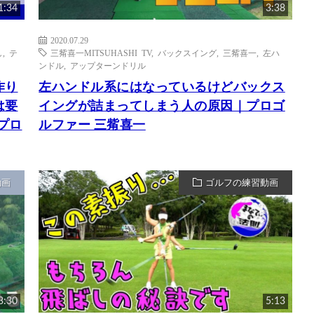
1:34
3:38
2020.07.29
し
,
テ
三觜喜一MITSUHASHI TV
,
バックスイング
,
三觜喜一
,
左ハ
ンドル
,
アップターンドリル
作り
左ハンドル系にはなっているけどバックス
は要
イングが詰まってしまう人の原因｜プロゴ
平プロ
ルファー 三觜喜一
動画
ゴルフの練習動画
3:30
5:13