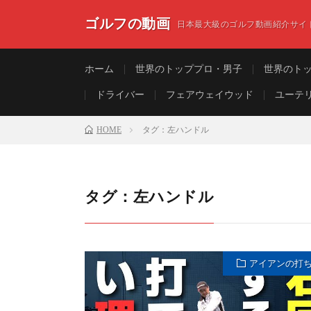
ゴルフの動画
日本最大級のゴルフ動画紹介サイ
ホーム
世界のトッププロ・男子
世界のト
ドライバー
フェアウェイウッド
ユーテ
HOME
タグ：左ハンドル
タグ：左ハンドル
アイアンの打