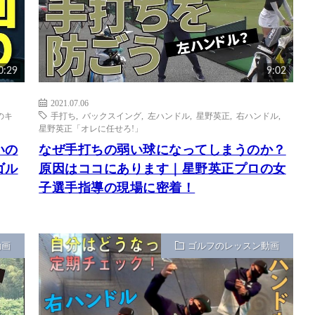
0:29
9:02
2021.07.06
のキ
手打ち
,
バックスイング
,
左ハンドル
,
星野英正
,
右ハンドル
,
星野英正「オレに任せろ!」
いの
なぜ手打ちの弱い球になってしまうのか？
ゴル
原因はココにあります｜星野英正プロの女
子選手指導の現場に密着！
動画
ゴルフのレッスン動画