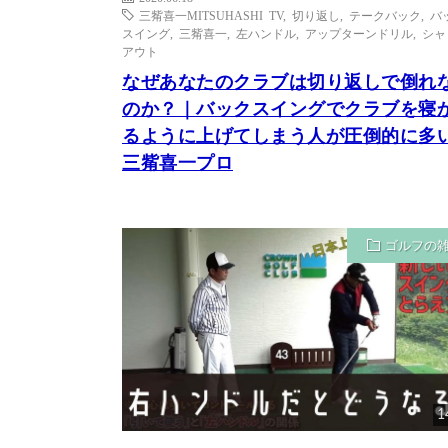
三觜喜一MITSUHASHI TV
,
切り返し
,
テークバック
,
バ
スイング
,
三觜喜一
,
左ハンドル
,
アップターンドリル
,
シャ
アウト
なぜあなたのクラブは切り返しで倒れ
のか？｜バックスイングでクラブを寝
るように上げてしまう人が圧倒的に多い 
三觜喜一プロ
ゴルフの
1