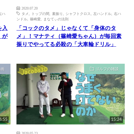
2020.07.20
左ハ
タメ
,
トップの間
,
素振り
,
シャフトクロス
,
左ハンドル
,
右ハ
ンドル
,
篠崎愛
,
まなてぃの法則
を入
「コックのタメ」じゃなくて「身体のタ
」が
メ」！マナティ（篠崎愛ちゃん）が毎回素
振りでやってる必殺の「大車輪ドリル」
動画
ゴルフの雑談
6:55
15:24
2020.05.23