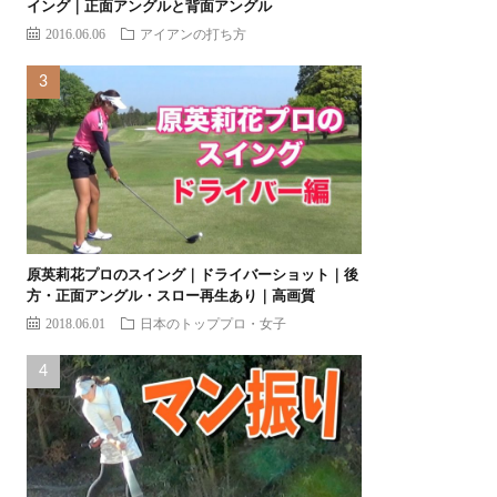
イング｜正面アングルと背面アングル
2016.06.06
アイアンの打ち方
原英莉花プロのスイング｜ドライバーショット｜後
方・正面アングル・スロー再生あり｜高画質
2018.06.01
日本のトッププロ・女子