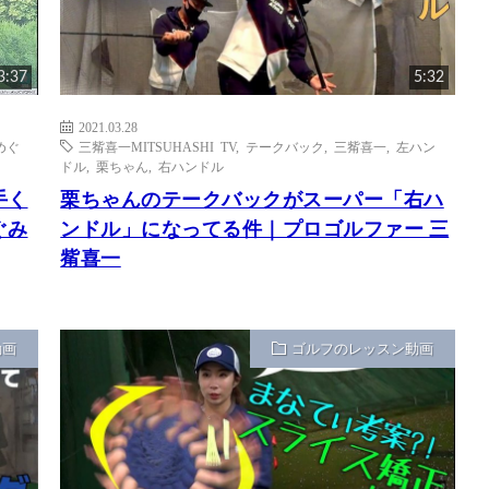
3:37
5:32
2021.03.28
めぐ
三觜喜一MITSUHASHI TV
,
テークバック
,
三觜喜一
,
左ハン
ドル
,
栗ちゃん
,
右ハンドル
手く
栗ちゃんのテークバックがスーパー「右ハ
ぐみ
ンドル」になってる件｜プロゴルファー 三
觜喜一
動画
ゴルフのレッスン動画