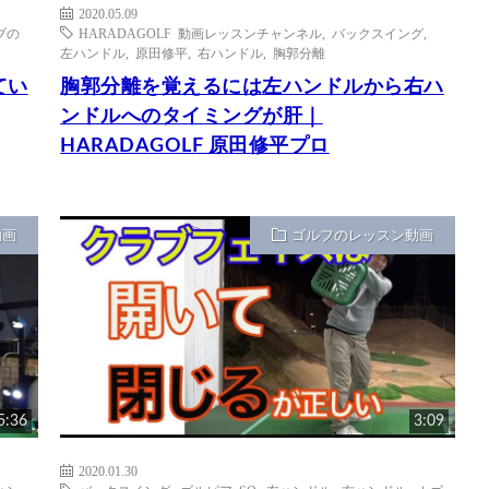
2020.05.09
ブの
HARADAGOLF 動画レッスンチャンネル
,
バックスイング
,
左ハンドル
,
原田修平
,
右ハンドル
,
胸郭分離
てい
胸郭分離を覚えるには左ハンドルから右ハ
ンドルへのタイミングが肝｜
HARADAGOLF 原田修平プロ
動画
ゴルフのレッスン動画
5:36
3:09
2020.01.30