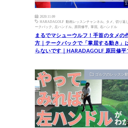
1
2020.11.09
HARADAGOLF 動画レッスンチャンネル
,
タメ
,
切り返
ークバック
,
左ハンドル
,
原田修平
,
掌屈
,
右ハンドル
まるでマシューウルフ！手首のタメの
方｜テークバックで「掌屈する動き」
らないです｜HARADAGOLF 原田修
ゴルフのレッスン