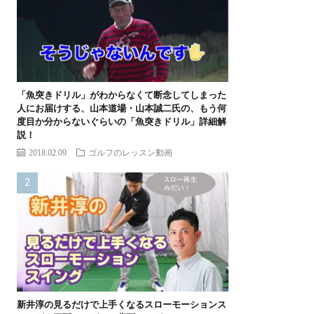
「魚突きドリル」がわからなくて断念してしまった
人にお届けする、山本道場・山本誠二氏の、もう何
度目か分からないぐらいの「魚突きドリル」詳細解
説！
2018.02.09
ゴルフのレッスン動画
新井淳の見るだけで上手くなるスローモーションス