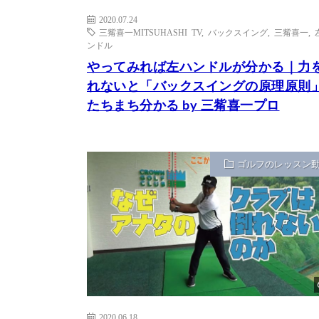
2020.07.24
三觜喜一MITSUHASHI TV
,
バックスイング
,
三觜喜一
,
ンドル
やってみれば左ハンドルが分かる｜力
れないと「バックスイングの原理原則
たちまち分かる by 三觜喜一プロ
ゴルフのレッスン
2020.06.18