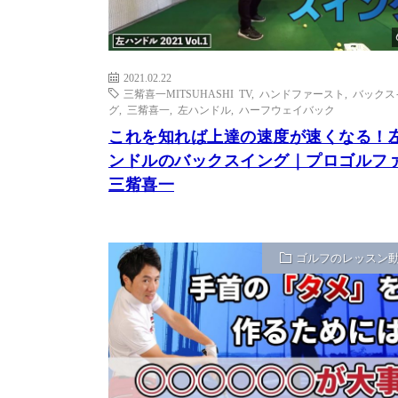
2021.02.22
三觜喜一MITSUHASHI TV
,
ハンドファースト
,
バックス
グ
,
三觜喜一
,
左ハンドル
,
ハーフウェイバック
これを知れば上達の速度が速くなる！
ンドルのバックスイング｜プロゴルフ
三觜喜一
ゴルフのレッスン