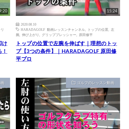
9:20
15:24
2020.08.10
ーリ
HARADAGOLF 動画レッスンチャンネル
,
トップの位置
,
左
腕
,
伸び上がり
,
グリッププレッシャー
,
原田修平
叩け
トップの位置で左腕を伸ばす｜理想のトッ
る！
プ【3つの条件】｜HARADAGOLF 原田修
平プロ
動画
ゴルフのレッスン動画