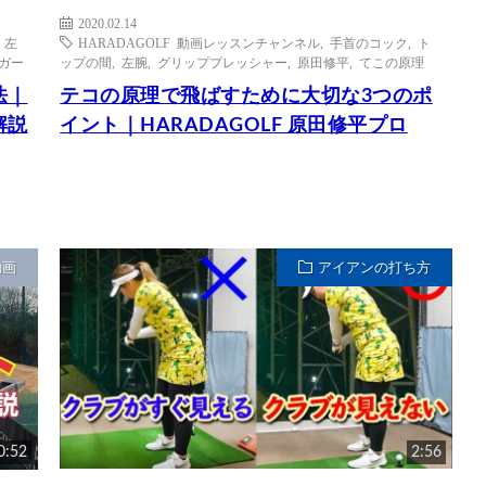
2020.02.14
,
左
HARADAGOLF 動画レッスンチャンネル
,
手首のコック
,
ト
ガー
ップの間
,
左腕
,
グリッププレッシャー
,
原田修平
,
てこの原理
法｜
テコの原理で飛ばすために大切な3つのポ
解説
イント｜HARADAGOLF 原田修平プロ
動画
アイアンの打ち方
0:52
2:56