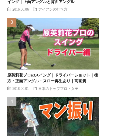
イング｜正面アングルと背面アングル
2016.06.06
アイアンの打ち方
原英莉花プロのスイング｜ドライバーショット｜後
方・正面アングル・スロー再生あり｜高画質
2018.06.01
日本のトッププロ・女子