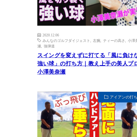
2020.12.06
みんなのゴルフダイジェスト
,
左腕
,
ティーの高さ
,
小澤
瀬
,
強弾道
スイングを変えずに打てる「風に負け
強い球」の打ち方｜教え上手の美人プ
小澤美奈瀬
アイアンの打