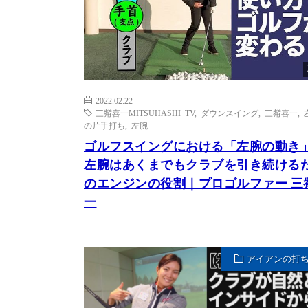
2022.02.22
三觜喜一MITSUHASHI TV
,
ダウンスイング
,
三觜喜一
,
の片手打ち
,
左腕
ゴルフスイングにおける「左腕の動き
左腕はあくまでもクラブを引き続ける
のエンジンの役割｜プロゴルファー 三
一
アイアンの打