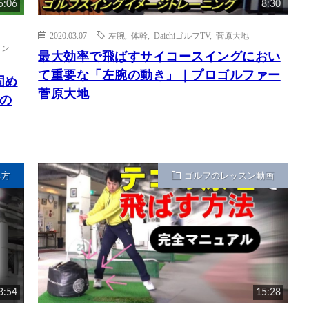
5:06
8:30
2020.03.07
左腕
,
体幹
,
DaichiゴルフTV
,
菅原大地
イン
最大効率で飛ばすサイコースイングにおい
て重要な「左腕の動き」｜プロゴルファー
固め
菅原大地
の
ち方
ゴルフのレッスン動画
3:54
15:28