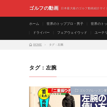
ゴルフの動画
日本最大級のゴルフ動画紹介サイ
ホーム
世界のトッププロ・男子
世界のト
ドライバー
フェアウェイウッド
ユーテ
HOME
タグ：左腕
タグ：左腕
ゴルフのレッスン