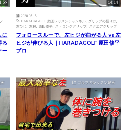
1:59
14:14
2020.05.15
ルフ
HARADAGOLF 動画レッスンチャンネル
,
グリップの握り方
,
左ひじ
,
左腕
,
原田修平
,
ストロンググリップ
,
スクエアグリップ
人に
フォロースルーで、左ヒジが曲がる人 vs 左
得る
ヒジが伸びる人｜HARADAGOLF 原田修平
ァー
プロ
動画
ゴルフのレッスン動画