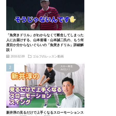
「魚突きドリル」がわからなくて断念してしまった
人にお届けする、山本道場・山本誠二氏の、もう何
度目か分からないぐらいの「魚突きドリル」詳細解
説！
2018.02.09
ゴルフのレッスン動画
新井淳の見るだけで上手くなるスローモーションス