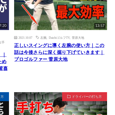
7:20
13:57
2021.10.07
左腕
,
DaichiゴルフTV
,
菅原大地
左手
正しいスイングに導く左腕の使い方｜この
話は今後さらに深く掘り下げていきます｜
」｜
プロゴルファー 菅原大地
ため
觜喜
ち方
ドライバーの打ち方