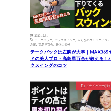
2020.12.31
テークバック
,
バックスイング
,
みんなのゴルフダイジェ
左腕
,
高島早百合
,
身体の回転
テークバックは左腕が大事｜MAX365
ドの美人プロ・高島早百合が教える！
クスイングのコツ
ドライバーの打