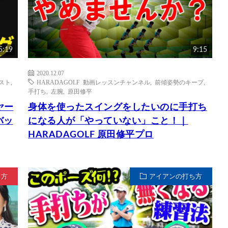
5:19
9:15
2020.12.07
スト
,
HARADAGOLF 動画レッスンチャンネル
,
前傾姿勢のキープ
,
手打ち
,
左腕
,
原田修平
ヤー
身体を使ったスイングをしたいのに手打ち
バッ
になる人が「やっていない」こと！｜
HARADAGOLF 原田修平プロ
ち方
アイアンの打ち方