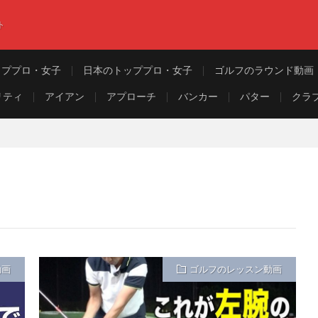
ト
ッププロ・女子
日本のトッププロ・女子
ゴルフのラウンド動画
リティ
アイアン
アプローチ
バンカー
パター
クラ
動画
ゴルフのレッスン動画