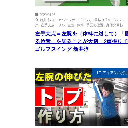
2020.04.26
新井淳-スコアパーソナルゴルフ-
,
2重振り子のゴルフス
グ
,
左手支点ドリル
,
左腕
,
体幹
,
手元の位置
,
身体の回転
左手支点＝左腕を（体幹に対して）「
る位置」を知ることが大切｜2重振り子
ゴルフスイング 新井淳
アイアンの打
1