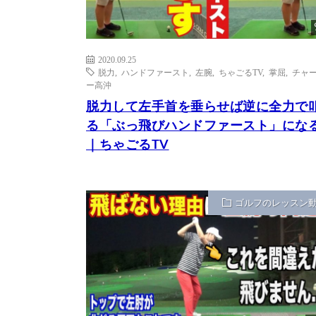
2020.09.25
脱力
,
ハンドファースト
,
左腕
,
ちゃごるTV
,
掌屈
,
チャ
ー高沖
脱力して左手首を垂らせば逆に全力で
る「ぶっ飛びハンドファースト」にな
｜ちゃごるTV
ゴルフのレッスン