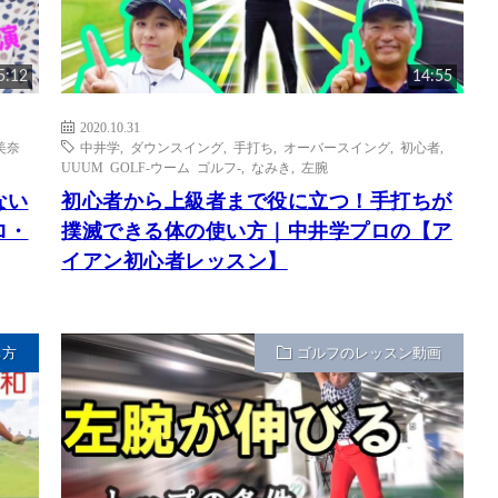
5:12
14:55
2020.10.31
美奈
中井学
,
ダウンスイング
,
手打ち
,
オーバースイング
,
初心者
,
UUUM GOLF-ウーム ゴルフ-
,
なみき
,
左腕
ない
初心者から上級者まで役に立つ！手打ちが
ロ・
撲滅できる体の使い方｜中井学プロの【ア
イアン初心者レッスン】
ち方
ゴルフのレッスン動画