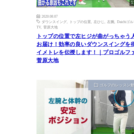
1
2020.08.07
ダウンスイング
,
トップの位置
,
左ひじ
,
左腕
,
Daichiゴ
TV
,
菅原大地
トップの位置で左ヒジが曲がっちゃう
お届け！効率の良いダウンスイングを
イメトレを伝授します！｜プロゴルフ
菅原大地
ゴルフのレッスン