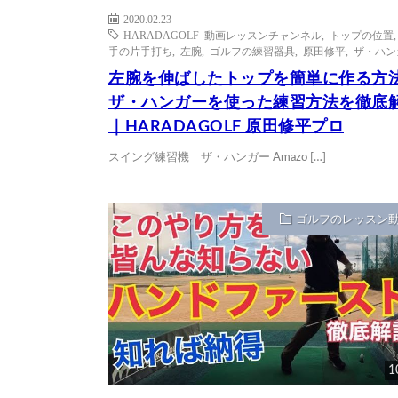
2020.02.23
HARADAGOLF 動画レッスンチャンネル
,
トップの位置
手の片手打ち
,
左腕
,
ゴルフの練習器具
,
原田修平
,
ザ・ハン
左腕を伸ばしたトップを簡単に作る方
ザ・ハンガーを使った練習方法を徹底
｜HARADAGOLF 原田修平プロ
スイング練習機｜ザ・ハンガー Amazo […]
ゴルフのレッスン
1