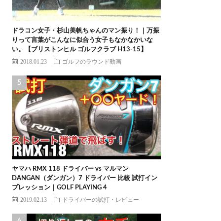
ドラコン女子・杉山美帆ちゃんのマン振り！｜万振
りって言葉がこんなに似合う女子もなかなかいな
い。【ブリストンヒル ゴルフクラブ H13-15】
2018.01.23
ゴルフのラウンド動画
ヤマハ RMX 118 ドライバー vs マルマン
DANGAN（ダンガン）7 ドライバー 比較 試打イン
プレッション｜GOLF PLAYING 4
2019.02.13
ドライバーの試打・レビュー