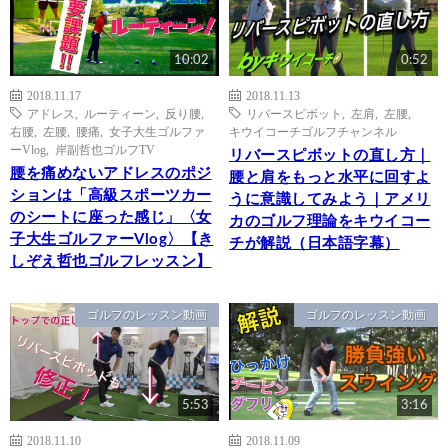
10:02
0:52
2018.11.17
2018.11.13
アドレス
,
ルーティーン
,
反り腰
,
リバースピボット
,
左肩
,
左腰
,
右腰
,
左腰
,
腰痛
,
女子大生ゴルファ
キウイコーチゴルフチャンネル
ーVlog
,
岸副哲也ゴルフTV
リバースピボットの直し方｜
腰を痛めないアドレスのポジ
腰と肩をもっと水平に回すよ
ションは「高級スポーツカー
うに意識してみよう｜アメリ
のシートに座った感じ」〈女
カのゴルフ理論をキウイコー
子大生ゴルファーVlog〉【き
チが解説（日本語字幕）
しぞえ哲也ゴルフレッスン】
ゴルフのレッスン動画
ゴルフのレッスン動画
5:53
3:16
2018.11.10
2018.11.09