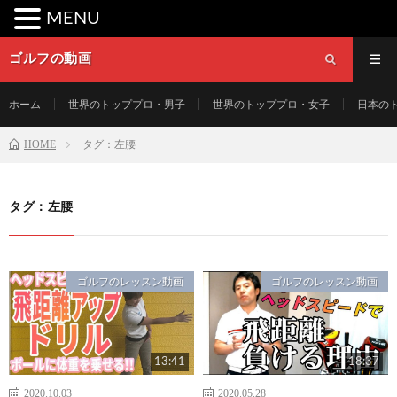
MENU
ゴルフの動画
ホーム
世界のトッププロ・男子
世界のトッププロ・女子
日本の
HOME
タグ：左腰
タグ：左腰
ゴルフのレッスン動画
ゴルフのレッスン動画
13:41
18:37
2020.10.03
2020.05.28