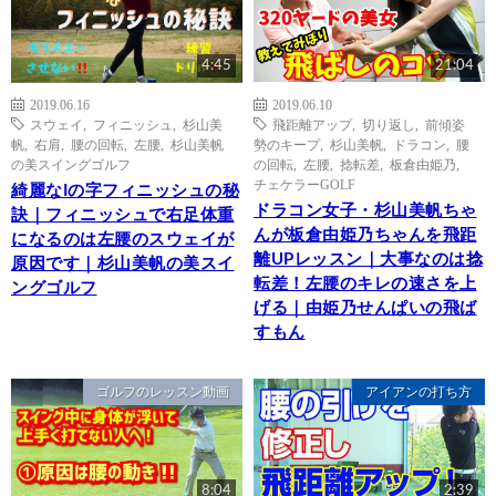
4:45
21:04
2019.06.16
2019.06.10
スウェイ
,
フィニッシュ
,
杉山美
飛距離アップ
,
切り返し
,
前傾姿
帆
,
右肩
,
腰の回転
,
左腰
,
杉山美帆
勢のキープ
,
杉山美帆
,
ドラコン
,
腰
の美スイングゴルフ
の回転
,
左腰
,
捻転差
,
板倉由姫乃
,
チェケラーGOLF
綺麗なIの字フィニッシュの秘
ドラコン女子・杉山美帆ちゃ
訣｜フィニッシュで右足体重
んが板倉由姫乃ちゃんを飛距
になるのは左腰のスウェイが
離UPレッスン｜大事なのは捻
原因です｜杉山美帆の美スイ
転差！左腰のキレの速さを上
ングゴルフ
げる｜由姫乃せんぱいの飛ば
すもん
ゴルフのレッスン動画
アイアンの打ち方
8:04
2:39