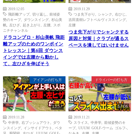
2019.12.05
2019.11.29
飛距離アップ
,
切り返し
,
前傾姿
つま先下がり
,
シャンク
,
右ひじ
,
勢のキープ
,
ダウンスイング
,
杉山美
吉田直樹レフトペルヴィススイング
,
帆
,
左ひざ
,
起き上がり
,
左腰
,
スポ
左腰
ニチチャンネル
つま先下がりでシャンクする
ドラコンプロ・杉山美帆 飛距
原因と対策｜クラブが通るス
離アップのためのワンポイン
ペースを潰してはいけません
トレッスン｜第6回 ダウンス
イングでは左腰から動かし
て、左ひざを伸ばそう
アイアンの打ち方
ドライバーの打ち方
13:57
17:06
2019.11.28
2019.11.21
中井学
,
右プッシュアウト
,
ダウ
スライス
,
中井学
,
前傾姿勢のキ
ンスイング
,
インサイドアウト
,
ベタ
ープ
,
UUUM GOLF-ウーム ゴルフ-
,
足
,
股関節
,
左ひざ
,
UUUM GOLF-
なみき
,
右腰
,
左腰