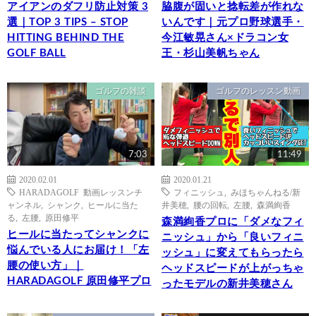
アイアンのダフリ防止対策 3
脇腹が固いと捻転差が作れな
選｜TOP 3 TIPS – STOP
いんです｜元プロ野球選手・
HITTING BEHIND THE
今江敏晃さん×ドラコン女
GOLF BALL
王・杉山美帆ちゃん
ゴルフの雑談
ゴルフのレッスン動画
7:03
11:49
2020.02.01
2020.01.21
HARADAGOLF 動画レッスンチ
フィニッシュ
,
みほちゃんねる/新
ャンネル
,
シャンク
,
ヒールに当た
井美穂
,
腰の回転
,
左腰
,
森満絢香
る
,
左腰
,
原田修平
森満絢香プロに「ダメなフィ
ヒールに当たってシャンクに
ニッシュ」から「良いフィニ
悩んでいる人にお届け！「左
ッシュ」に変えてもらったら
腰の使い方」｜
ヘッドスピードが上がっちゃ
HARADAGOLF 原田修平プロ
ったモデルの新井美穂さん