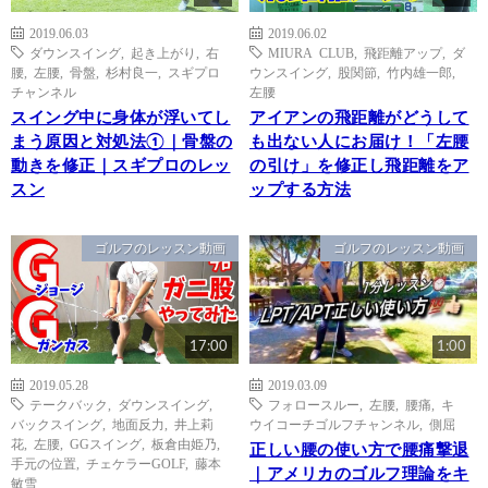
2019.06.03
2019.06.02
ダウンスイング
,
起き上がり
,
右
MIURA CLUB
,
飛距離アップ
,
ダ
腰
,
左腰
,
骨盤
,
杉村良一
,
スギプロ
ウンスイング
,
股関節
,
竹内雄一郎
,
チャンネル
左腰
スイング中に身体が浮いてし
アイアンの飛距離がどうして
まう原因と対処法①｜骨盤の
も出ない人にお届け！「左腰
動きを修正｜スギプロのレッ
の引け」を修正し飛距離をア
スン
ップする方法
ゴルフのレッスン動画
ゴルフのレッスン動画
17:00
1:00
2019.05.28
2019.03.09
テークバック
,
ダウンスイング
,
フォロースルー
,
左腰
,
腰痛
,
キ
バックスイング
,
地面反力
,
井上莉
ウイコーチゴルフチャンネル
,
側屈
花
,
左腰
,
GGスイング
,
板倉由姫乃
,
正しい腰の使い方で腰痛撃退
手元の位置
,
チェケラーGOLF
,
藤本
｜アメリカのゴルフ理論をキ
敏雪