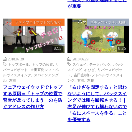
が重要
フェアウェイウッドの打ち方
ゴルフのレッスン動画
8:15
8:25
2018.07.29
2018.06.29
トップボール
,
トップの位置
,
リ
スウェイ
,
テークバック
,
バック
バースピボット
,
吉田直樹レフトペ
スイング
,
右ひざ
,
リバースピボッ
ルヴィススイング
,
スパインアング
ト
,
吉田直樹レフトペルヴィススイ
ル
,
左腰
ング
,
右腰
,
左腰
フェアウェイウッドでトップ
「右ひざを固定する」と思わ
する原因＝「トップの位置で
ないようにして、バックスイ
背骨が反ってしまう」のを防
ングでは腰を回転させる！｜
ぐアドレスの作り方
右足が伸びても構わないので
「右にスペースを作る」こと
を優先する