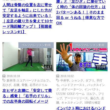
腰」と「左ひざ」に乗せてい
人間は骨盤の位置を左に寄せ
く時の「体の回旋の仕方」は
て「左足を軸足」にした方が
2パターンある！｜そのまま
安定するように出来ている！
回る or うねる｜得意な方で
｜左足の蹴り方を覚えて10ヤ
OK
ード飛距離アップ！【視聴者
レッスン#1】
ゴルフのレッスン動画
ゴルフのレッスン動画
5:17
10:14
2018.10.18
2018.10.02
新井淳-スコアパーソナルゴルフ-
,
中井学
,
シャンク
,
ダフリ
,
手打
左ひざ
,
左腰
,
骨盤
,
右手のドリル
ち
,
ハンドファースト
,
バックスイン
グ
,
ボディーターン
,
インパクト
,
左ヒザと左腰に「安定して乗
UUUM GOLF-ウーム ゴルフ-
,
フリ
る」感覚｜「右手のドリル」
ップ
,
アーリーリリース
,
遠心力
,
左
での左半身の回転イメージ
腰
,
キャスティング
,
100切り検定
インパクト時におけるハンド