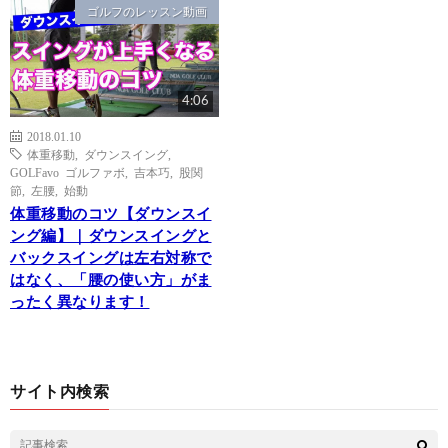
ゴルフのレッスン動画
4:06
2018.01.10
体重移動
,
ダウンスイング
,
GOLFavo ゴルファボ
,
吉本巧
,
股関
節
,
左腰
,
始動
体重移動のコツ【ダウンスイ
ング編】｜ダウンスイングと
バックスイングは左右対称で
はなく、「腰の使い方」がま
ったく異なります！
サイト内検索