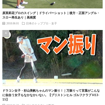
原英莉花プロのスイング｜ドライバーショット｜後方・正面アングル・
スロー再生あり｜高画質
2018.06.01
日本のトッププロ・女子
ドラコン女子・杉山美帆ちゃんのマン振り！｜万振りって言葉がこんな
に似合う女子もなかなかいない。【ブリストンヒル ゴルフクラブ H13-
15】