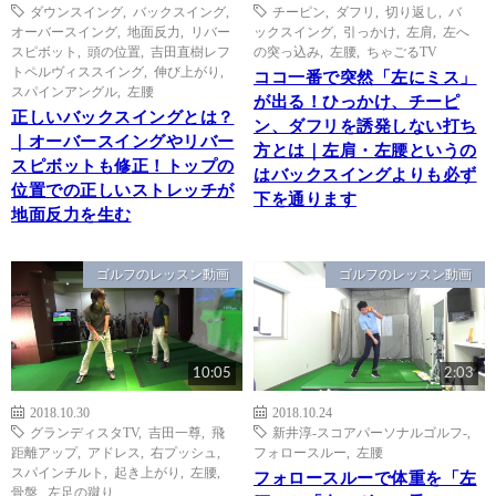
ダウンスイング
,
バックスイング
,
チーピン
,
ダフリ
,
切り返し
,
バ
オーバースイング
,
地面反力
,
リバー
ックスイング
,
引っかけ
,
左肩
,
左へ
スピボット
,
頭の位置
,
吉田直樹レフ
の突っ込み
,
左腰
,
ちゃごるTV
トペルヴィススイング
,
伸び上がり
,
ココ一番で突然「左にミス」
スパインアングル
,
左腰
が出る！ひっかけ、チーピ
正しいバックスイングとは？
ン、ダフリを誘発しない打ち
｜オーバースイングやリバー
方とは｜左肩・左腰というの
スピボットも修正！トップの
はバックスイングよりも必ず
位置での正しいストレッチが
下を通ります
地面反力を生む
ゴルフのレッスン動画
ゴルフのレッスン動画
10:05
2:03
2018.10.30
2018.10.24
グランディスタTV
,
吉田一尊
,
飛
新井淳-スコアパーソナルゴルフ-
,
距離アップ
,
アドレス
,
右プッシュ
,
フォロースルー
,
左腰
スパインチルト
,
起き上がり
,
左腰
,
フォロースルーで体重を「左
骨盤
,
左足の蹴り