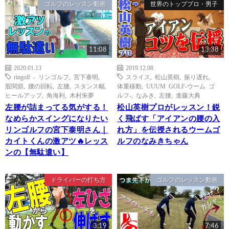
ゴルフのレッスン動画
世界のトッププロ・男子
11:08
13:38
2020.01.13
2019.12.08
ringolf - リンゴルフ
,
宮下泰明
,
スライス
,
松山英樹
,
振り遅れ
,
股関節
,
腰の回転
,
左腰
,
スタンス幅
,
体重移動
,
UUUM GOLF-ウーム ゴ
ヒールアップ
,
角海利
,
木村朱夢
ルフ-
,
なみき
,
左腰
,
進藤大典
左腰が詰まってる気がする！
松山英樹プロがレッスン！鋭
なめらかスイングになりたい
く飛ばす「アイアンの腰の入
リンゴルフの宮下泰明さん｜
れ方」を伝授されるウームゴ
カイトくんの激アツ🔥レッス
ルフのなみきちゃん
ンの【無駄遣い】
ドライバーの打ち方
ゴルフのレッスン動画
3:19
7:46