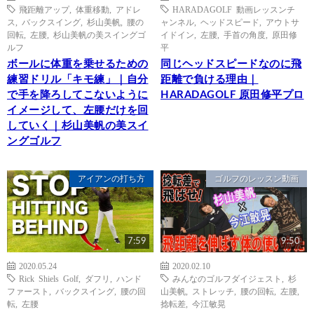
飛距離アップ
,
体重移動
,
アドレ
HARADAGOLF 動画レッスンチ
ス
,
バックスイング
,
杉山美帆
,
腰の
ャンネル
,
ヘッドスピード
,
アウトサ
回転
,
左腰
,
杉山美帆の美スイングゴ
イドイン
,
左腰
,
手首の角度
,
原田修
ルフ
平
ボールに体重を乗せるための
同じヘッドスピードなのに飛
練習ドリル「キモ練」｜自分
距離で負ける理由｜
で手を降ろしてこないように
HARADAGOLF 原田修平プロ
イメージして、左腰だけを回
していく｜杉山美帆の美スイ
ングゴルフ
アイアンの打ち方
ゴルフのレッスン動画
7:59
9:50
2020.05.24
2020.02.10
Rick Shiels Golf
,
ダフリ
,
ハンド
みんなのゴルフダイジェスト
,
杉
ファースト
,
バックスイング
,
腰の回
山美帆
,
ストレッチ
,
腰の回転
,
左腰
,
転
,
左腰
捻転差
,
今江敏晃