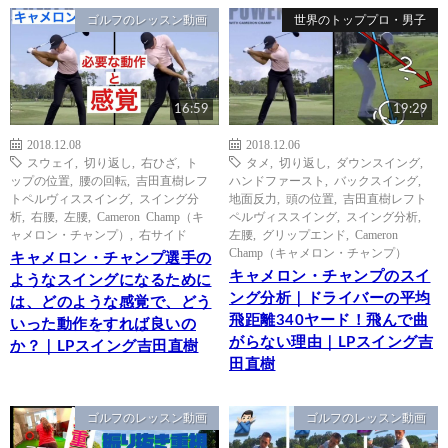
ゴルフのレッスン動画
世界のトッププロ・男子
16:59
19:29
2018.12.08
2018.12.06
スウェイ
,
切り返し
,
右ひざ
,
ト
タメ
,
切り返し
,
ダウンスイング
,
ップの位置
,
腰の回転
,
吉田直樹レフ
ハンドファースト
,
バックスイング
,
トペルヴィススイング
,
スイング分
地面反力
,
頭の位置
,
吉田直樹レフト
析
,
右腰
,
左腰
,
Cameron Champ（キ
ペルヴィススイング
,
スイング分析
,
ャメロン・チャンプ）
,
右サイド
左腰
,
グリップエンド
,
Cameron
Champ（キャメロン・チャンプ）
キャメロン・チャンプ選手の
キャメロン・チャンプのスイ
ようなスイングになるために
ング分析｜ドライバーの平均
は、どのような感覚で、どう
飛距離340ヤード！飛んで曲
いった動作をすれば良いの
がらない理由｜LPスイング吉
か？｜LPスイング吉田直樹
田直樹
ゴルフのレッスン動画
ゴルフのレッスン動画