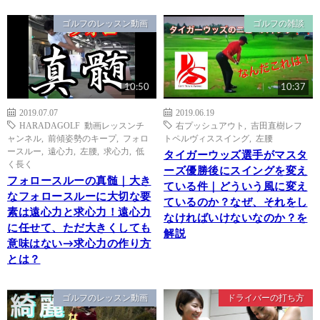
ゴルフのレッスン動画
ゴルフの雑談
10:50
10:37
2019.07.07
2019.06.19
HARADAGOLF 動画レッスンチ
右プッシュアウト
,
吉田直樹レフ
ャンネル
,
前傾姿勢のキープ
,
フォロ
トペルヴィススイング
,
左腰
ースルー
,
遠心力
,
左腰
,
求心力
,
低
タイガーウッズ選手がマスタ
く長く
ーズ優勝後にスイングを変え
フォロースルーの真髄｜大き
ている件｜どういう風に変え
なフォロースルーに大切な要
ているのか？なぜ、それをし
素は遠心力と求心力！遠心力
なければいけないなのか？を
に任せて、ただ大きくしても
解説
意味はない→求心力の作り方
とは？
ゴルフのレッスン動画
ドライバーの打ち方