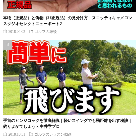
本物（正規品）と偽物（非正規品）の見分け方｜スコッティキャメロン
スタジオセレクトニューポート2
2018.04.02
ゴルフの雑談
手首のヒンジコックを徹底解説｜軽いスイングでも飛距離を出す秘訣｜
釣りよかでしょう × 中井学プロ
2018.10.31
ゴルフのレッスン動画