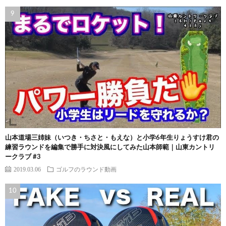
山本道場三姉妹（いつき・ちさと・もえな）と小学6年生りょうすけ君の
練習ラウンドを編集で勝手に対決風にしてみた山本師範｜山東カントリ
ークラブ #3
2019.03.06
ゴルフのラウンド動画