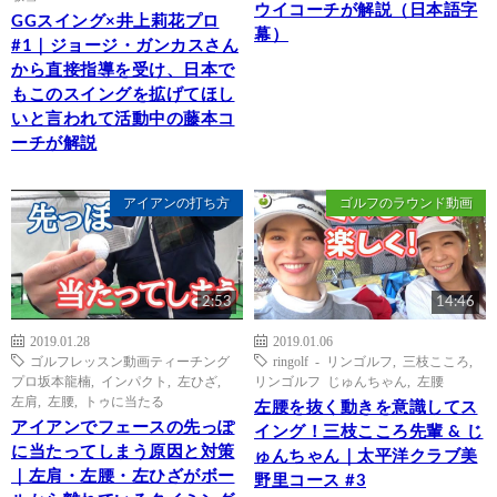
ウイコーチが解説（日本語字
GGスイング×井上莉花プロ
幕）
#1｜ジョージ・ガンカスさん
から直接指導を受け、日本で
もこのスイングを拡げてほし
いと言われて活動中の藤本コ
ーチが解説
アイアンの打ち方
ゴルフのラウンド動画
2:53
14:46
2019.01.28
2019.01.06
ゴルフレッスン動画ティーチング
ringolf - リンゴルフ
,
三枝こころ
,
プロ坂本龍楠
,
インパクト
,
左ひざ
,
リンゴルフ じゅんちゃん
,
左腰
左肩
,
左腰
,
トゥに当たる
左腰を抜く動きを意識してス
アイアンでフェースの先っぽ
イング！三枝こころ先輩 & じ
に当たってしまう原因と対策
ゅんちゃん｜太平洋クラブ美
｜左肩・左腰・左ひざがボー
野里コース #3