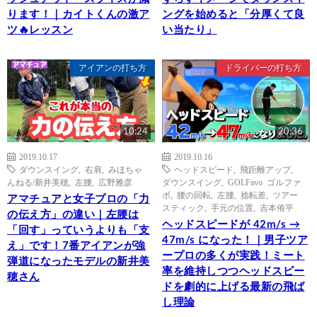
ります！｜カイトくんの激ア
ングを始めると「分厚くて良
ツ🔥レッスン
い当たり」
アイアンの打ち方
ドライバーの打ち方
10:24
20:36
2019.10.17
2019.10.16
ダウンスイング
,
右肩
,
みほちゃ
ヘッドスピード
,
飛距離アップ
,
んねる/新井美穂
,
左腰
,
広野雅彦
ダウンスイング
,
GOLFavo ゴルファ
ボ
,
腰の回転
,
左腰
,
捻転差
,
ツアー
アマチュアと女子プロの「力
スティック
,
手元の位置
,
吉本侑平
の伝え方」の違い｜左腰は
ヘッドスピードが 42m/s →
「回す」っていうよりも「支
47m/s になった！｜男子ツア
え」です！7番アイアンが強
ープロの多くが実践！ミート
弾道になったモデルの新井美
率を維持しつつヘッドスピー
穂さん
ドを劇的に上げる最新の飛ば
し理論