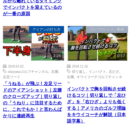
ルから離れているタイミング
でインパクトを迎えているの
が一番の原因
アイアンの打ち方
ゴルフのレッスン動画
2:26
0:57
2019.01.02
2018.12.16
okuyamaゴルフチャンネル
,
左腰
,
切り返し
,
インパクト
,
左ひざ
,
左足リード
左腰
,
キウイコーチゴルフチャンネ
ル
「うねる」が飛ぶ！左足リー
インパクトで胸を回転させ続
ドのアイアンショット｜左腰
けるコツ｜切り返しで「左ひ
のクローズアップ｜切り返し
ざ」を「右ひざ」よりも低く
の「うねり」に注目するため
する｜アメリカのゴルフ理論
に、これでもか！と言わんば
をキウイコーチが解説（日本
かりに連続再生
語字幕）