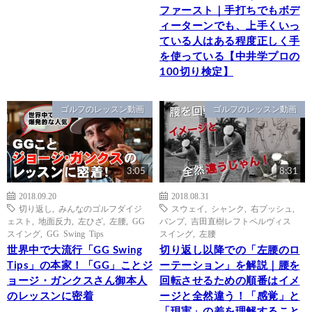
ファースト｜手打ちでもボデ
ィーターンでも、上手くいっ
ている人はある程度正しく手
を使っている【中井学プロの
100切り検定】
ゴルフのレッスン動画
ゴルフのレッスン動画
3:05
8:31
2018.09.20
2018.08.31
切り返し
,
みんなのゴルフダイジ
スウェイ
,
シャンク
,
右プッシュ
,
ェスト
,
地面反力
,
左ひざ
,
左腰
,
GG
バンプ
,
吉田直樹レフトペルヴィス
スイング
,
GG Swing Tips
スイング
,
左腰
世界中で大流行「GG Swing
切り返し以降での「左腰のロ
Tips」の本家！「GG」ことジ
ーテーション」を解説｜腰を
ョージ・ガンクスさん御本人
回転させるための順番はイメ
のレッスンに密着
ージと全然違う！「感覚」と
「現実」の差を理解すること