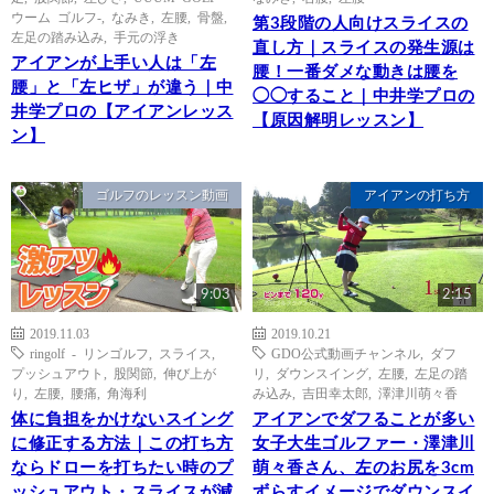
ウーム ゴルフ-
,
なみき
,
左腰
,
骨盤
,
第3段階の人向けスライスの
左足の踏み込み
,
手元の浮き
直し方｜スライスの発生源は
アイアンが上手い人は「左
腰！一番ダメな動きは腰を
腰」と「左ヒザ」が違う｜中
◯◯すること｜中井学プロの
井学プロの【アイアンレッス
【原因解明レッスン】
ン】
ゴルフのレッスン動画
アイアンの打ち方
9:03
2:15
2019.11.03
2019.10.21
ringolf - リンゴルフ
,
スライス
,
GDO公式動画チャンネル
,
ダフ
プッシュアウト
,
股関節
,
伸び上が
リ
,
ダウンスイング
,
左腰
,
左足の踏
り
,
左腰
,
腰痛
,
角海利
み込み
,
吉田幸太郎
,
澤津川萌々香
体に負担をかけないスイング
アイアンでダフることが多い
に修正する方法｜この打ち方
女子大生ゴルファー・澤津川
ならドローを打ちたい時のプ
萌々香さん、左のお尻を3cm
ッシュアウト・スライスが減
ずらすイメージでダウンスイ