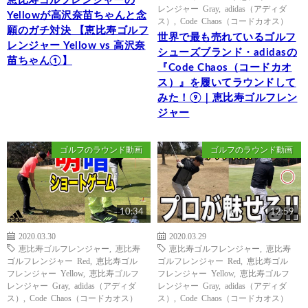
恵比寿ゴルフレンジャーの
レンジャー Gray
,
adidas（アディダ
Yellowが高沢奈苗ちゃんと念
ス）
,
Code Chaos（コードカオス）
願のガチ対決 【恵比寿ゴルフ
世界で最も売れているゴルフ
レンジャー Yellow vs 高沢奈
シューズブランド・adidasの
苗ちゃん①】
『Code Chaos（コードカオ
ス）』を履いてラウンドして
みた！⑨｜恵比寿ゴルフレン
ジャー
ゴルフのラウンド動画
ゴルフのラウンド動画
10:34
12:59
2020.03.30
2020.03.29
恵比寿ゴルフレンジャー
,
恵比寿
恵比寿ゴルフレンジャー
,
恵比寿
ゴルフレンジャー Red
,
恵比寿ゴル
ゴルフレンジャー Red
,
恵比寿ゴル
フレンジャー Yellow
,
恵比寿ゴルフ
フレンジャー Yellow
,
恵比寿ゴルフ
レンジャー Gray
,
adidas（アディダ
レンジャー Gray
,
adidas（アディダ
ス）
,
Code Chaos（コードカオス）
ス）
,
Code Chaos（コードカオス）