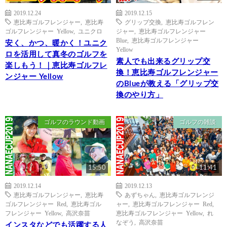
2019.12.24
2019.12.15
恵比寿ゴルフレンジャー
,
恵比寿
グリップ交換
,
恵比寿ゴルフレン
ゴルフレンジャー Yellow
,
ユニクロ
ジャー
,
恵比寿ゴルフレンジャー
Blue
,
恵比寿ゴルフレンジャー
安く、かつ、暖かく！ユニク
Yellow
ロを活用して真冬のゴルフを
素人でも出来るグリップ交
楽しもう！｜恵比寿ゴルフレ
換！恵比寿ゴルフレンジャー
ンジャー Yellow
のBlueが教える「グリップ交
換のやり方」
ゴルフのラウンド動画
ゴルフの雑談
15:50
11:41
2019.12.14
2019.12.13
恵比寿ゴルフレンジャー
,
恵比寿
あずちゃん
,
恵比寿ゴルフレンジ
ゴルフレンジャー Red
,
恵比寿ゴル
ャー
,
恵比寿ゴルフレンジャー Red
,
フレンジャー Yellow
,
高沢奈苗
恵比寿ゴルフレンジャー Yellow
,
れ
なぞう
,
高沢奈苗
インスタなどでも活躍する人