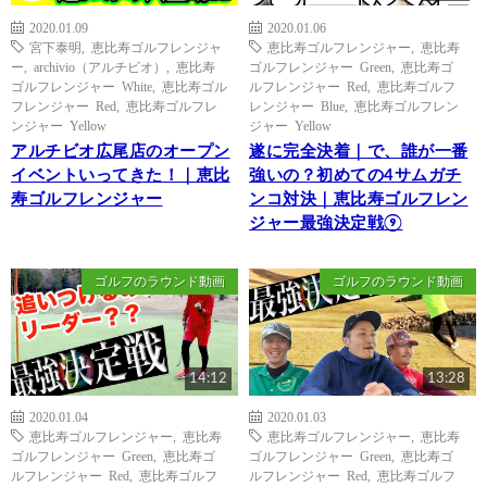
2020.01.09
2020.01.06
宮下泰明
,
恵比寿ゴルフレンジャ
恵比寿ゴルフレンジャー
,
恵比寿
ー
,
archivio（アルチビオ）
,
恵比寿
ゴルフレンジャー Green
,
恵比寿ゴ
ゴルフレンジャー White
,
恵比寿ゴル
ルフレンジャー Red
,
恵比寿ゴルフ
フレンジャー Red
,
恵比寿ゴルフレ
レンジャー Blue
,
恵比寿ゴルフレン
ンジャー Yellow
ジャー Yellow
アルチビオ広尾店のオープン
遂に完全決着｜で、誰が一番
イベントいってきた！｜恵比
強いの？初めての4サムガチ
寿ゴルフレンジャー
ンコ対決｜恵比寿ゴルフレン
ジャー最強決定戦⑨
ゴルフのラウンド動画
ゴルフのラウンド動画
14:12
13:28
2020.01.04
2020.01.03
恵比寿ゴルフレンジャー
,
恵比寿
恵比寿ゴルフレンジャー
,
恵比寿
ゴルフレンジャー Green
,
恵比寿ゴ
ゴルフレンジャー Green
,
恵比寿ゴ
ルフレンジャー Red
,
恵比寿ゴルフ
ルフレンジャー Red
,
恵比寿ゴルフ