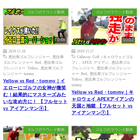
ゴルフのラウンド動画
ゴルフのラウンド動画
10:46
10:02
2019.11.18
2019.11.17
恵比寿ゴルフレンジャー
,
恵比寿
Callaway Golf（キャロウェイゴル
ゴルフレンジャー Red
,
恵比寿ゴル
フ）
,
APEX アイアン
,
恵比寿ゴル
フレンジャー Yellow
,
恵比寿ゴルフ
フレンジャー
,
恵比寿ゴルフレンジ
レンジャー tommy
ャー Red
,
恵比寿ゴルフレンジャー
Yellow
,
恵比寿ゴルフレンジャー
Yellow vs Red・tommy｜イ
tommy
エローにゴルフの女神が微笑
Yellow vs Red・tommy｜キ
む！結果的にマスターズみた
ャロウェイ APEXアイアンの
いな攻め方に！ 【フルセット
天国と地獄 【フルセット vs
vs アイアンマン⑧】
アイアンマン⑦】
ゴルフのラウンド動画
ゴルフのラウンド動画