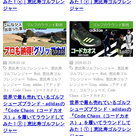
みた！④｜恵比寿ゴルフレン
みた！③｜恵比寿ゴルフレン
ジャー
ジャー
ゴルフのラウンド動画
ゴルフのラウンド動画
13:10
16:32
2020.03.24
2020.03.23
恵比寿ゴルフレンジャー
,
恵比寿
恵比寿ゴルフレンジャー
,
恵比寿
ゴルフレンジャー Red
,
恵比寿ゴル
ゴルフレンジャー Red
,
恵比寿ゴル
フレンジャー Yellow
,
恵比寿ゴルフ
フレンジャー Yellow
,
恵比寿ゴルフ
レンジャー Gray
,
adidas（アディダ
レンジャー Gray
,
adidas（アディダ
ス）
,
Code Chaos（コードカオス）
ス）
,
ゴルフシューズ
,
Code
Chaos（コードカオス）
世界で最も売れているゴルフ
世界で最も売れているゴルフ
シューズブランド・adidasの
シューズブランド・adidasの
『Code Chaos（コードカオ
『Code Chaos（コードカオ
ス）』を履いてラウンドして
ス）』を履いてラウンドして
みた！②｜恵比寿ゴルフレン
みた！①｜恵比寿ゴルフレン
ジャー