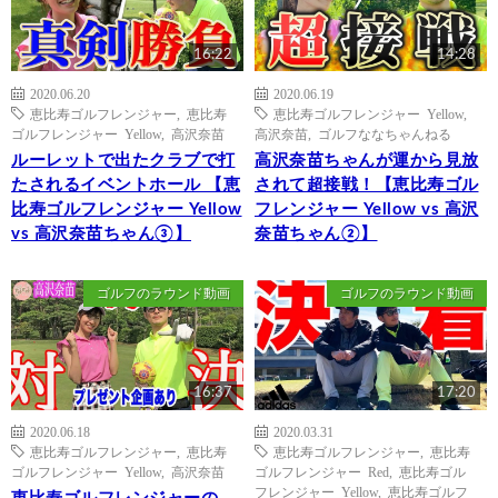
16:22
14:28
2020.06.20
2020.06.19
恵比寿ゴルフレンジャー
,
恵比寿
恵比寿ゴルフレンジャー Yellow
,
ゴルフレンジャー Yellow
,
高沢奈苗
高沢奈苗
,
ゴルフななちゃんねる
ルーレットで出たクラブで打
高沢奈苗ちゃんが運から見放
たされるイベントホール 【恵
されて超接戦！【恵比寿ゴル
比寿ゴルフレンジャー Yellow
フレンジャー Yellow vs 高沢
vs 高沢奈苗ちゃん③】
奈苗ちゃん②】
ゴルフのラウンド動画
ゴルフのラウンド動画
16:37
17:20
2020.06.18
2020.03.31
恵比寿ゴルフレンジャー
,
恵比寿
恵比寿ゴルフレンジャー
,
恵比寿
ゴルフレンジャー Yellow
,
高沢奈苗
ゴルフレンジャー Red
,
恵比寿ゴル
フレンジャー Yellow
,
恵比寿ゴルフ