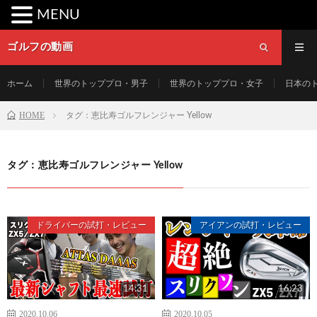
MENU
ゴルフの動画
ホーム
世界のトッププロ・男子
世界のトッププロ・女子
日本の
HOME
タグ：恵比寿ゴルフレンジャー Yellow
タグ：恵比寿ゴルフレンジャー Yellow
ドライバーの試打・レビュー
アイアンの試打・レビュー
14:31
16:23
2020.10.06
2020.10.05