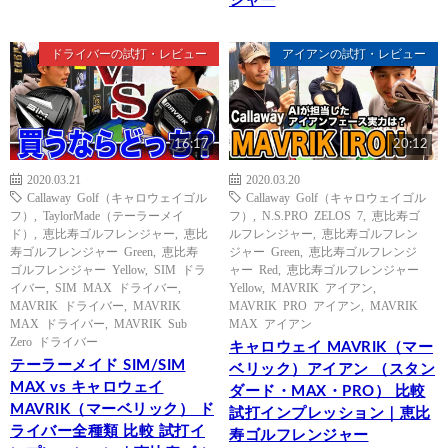
ジャー
ドライバーの試打・レビュー
アイアンの試打・レビュー
16:17
20:12
2020.03.21
2020.03.20
Callaway Golf（キャロウェイゴル
Callaway Golf（キャロウェイゴル
フ）
,
TaylorMade（テーラーメイ
フ）
,
N.S.PRO ZELOS 7
,
恵比寿ゴ
ド）
,
恵比寿ゴルフレンジャー
,
恵比
ルフレンジャー
,
恵比寿ゴルフレン
寿ゴルフレンジャー Green
,
恵比寿
ジャー Green
,
恵比寿ゴルフレンジ
ゴルフレンジャー Yellow
,
SIM ドラ
ャー Red
,
恵比寿ゴルフレンジャー
イバー
,
SIM MAX ドライバー
,
Yellow
,
MAVRIK アイアン
,
MAVRIK ドライバー
,
MAVRIK
MAVRIK PRO アイアン
,
MAVRIK
MAX ドライバー
,
MAVRIK Sub
MAX アイアン
Zero ドライバー
キャロウェイ MAVRIK（マー
テーラーメイド SIM/SIM
ベリック）アイアン （スタン
MAX vs キャロウェイ
ダード・MAX・PRO） 比較
MAVRIK（マーベリック） ド
試打インプレッション｜恵比
ライバー全種類 比較 試打イ
寿ゴルフレンジャー