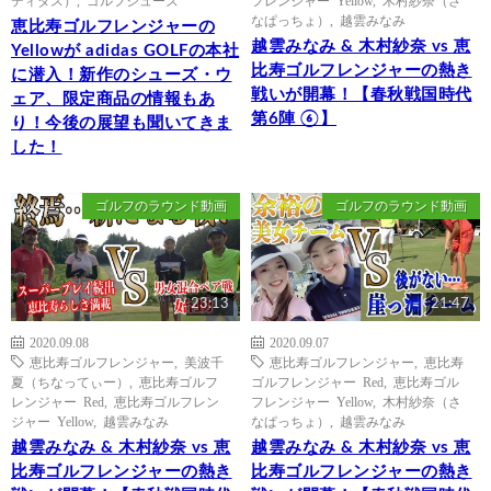
なぱっちょ）
,
越雲みなみ
恵比寿ゴルフレンジャーの
越雲みなみ & 木村紗奈 vs 恵
Yellowが adidas GOLFの本社
比寿ゴルフレンジャーの熱き
に潜入！新作のシューズ・ウ
戦いが開幕！【春秋戦国時代
ェア、限定商品の情報もあ
第6陣 ⑥】
り！今後の展望も聞いてきま
した！
ゴルフのラウンド動画
ゴルフのラウンド動画
23:13
21:47
2020.09.08
2020.09.07
恵比寿ゴルフレンジャー
,
美波千
恵比寿ゴルフレンジャー
,
恵比寿
夏（ちなってぃー）
,
恵比寿ゴルフ
ゴルフレンジャー Red
,
恵比寿ゴル
レンジャー Red
,
恵比寿ゴルフレン
フレンジャー Yellow
,
木村紗奈（さ
ジャー Yellow
,
越雲みなみ
なぱっちょ）
,
越雲みなみ
越雲みなみ & 木村紗奈 vs 恵
越雲みなみ & 木村紗奈 vs 恵
比寿ゴルフレンジャーの熱き
比寿ゴルフレンジャーの熱き