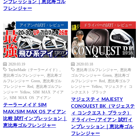
ンプレッション｜恵比寿ゴル
フレンジャー
アイアンの試打・レビュー
ドライバーの試打・レビュー
13:37
14:56
2020.03.19
2020.03.18
TaylorMade（テーラーメイド）
,
恵比寿ゴルフレンジャー
,
恵比寿
恵比寿ゴルフレンジャー
,
恵比寿ゴ
ゴルフレンジャー Green
,
恵比寿ゴ
ルフレンジャー Green
,
恵比寿ゴル
ルフレンジャー Red
,
恵比寿ゴルフ
フレンジャー Red
,
恵比寿ゴルフレ
レンジャー Yellow
,
マジェスティ コ
ンジャー Yellow
,
SIM MAX アイア
ンクエスト ブラック
ン
,
SIM MAX OS アイアン
マジェスティ MAJESTY
テーラーメイド SIM
CONQUEST BK（マジェステ
MAX/SIM MAX OS アイアン
ィ コンクエスト ブラック）
比較 試打インプレッション｜
ドライバー/アイアン 試打イ
恵比寿ゴルフレンジャー
ンプレッション｜恵比寿ゴル
フレンジャー