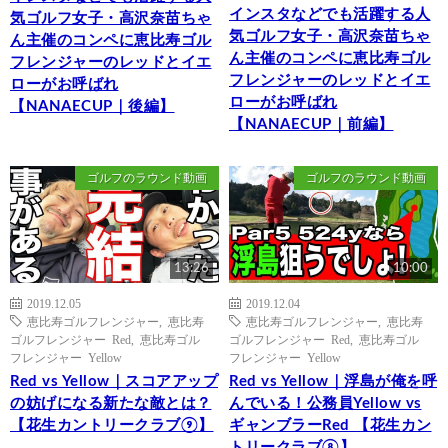
インスタなどでも活躍する人
気ゴルフ女子・高沢奈苗ちゃ
気ゴルフ女子・高沢奈苗ちゃ
ん主催のコンペに恵比寿ゴル
ん主催のコンペに恵比寿ゴル
フレンジャーのレッドとイエ
フレンジャーのレッドとイエ
ローがお呼ばれ
ローがお呼ばれ
【NANAECUP｜後編】
【NANAECUP｜前編】
ゴルフのラウンド動画
ゴルフのラウンド動画
13:26
10:00
2019.12.05
2019.12.04
恵比寿ゴルフレンジャー
,
恵比寿
恵比寿ゴルフレンジャー
,
恵比寿
ゴルフレンジャー Red
,
恵比寿ゴル
ゴルフレンジャー Red
,
恵比寿ゴル
フレンジャー Yellow
フレンジャー Yellow
Red vs Yellow｜スコアアップ
Red vs Yellow｜浮島が俺を呼
の妨げになる新たな敵とは？
んでいる！公務員Yellow vs
【花生カントリークラブ⑨】
ギャンブラーRed 【花生カン
トリークラブ⑧】