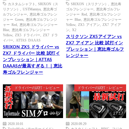
カスタムシャフト
,
SRIXON（ス
SRIXON（スリクソン）
,
恵比寿
リクソン）
,
USTMamiya
,
恵比寿ゴ
ゴルフレンジャー
,
恵比寿ゴルフレ
ルフレンジャー
,
恵比寿ゴルフレン
ンジャー Red
,
恵比寿ゴルフレンジ
ジャー Green
,
恵比寿ゴルフレンジ
ャー Blue
,
恵比寿ゴルフレンジャー
ャー Red
,
恵比寿ゴルフレンジャー
Yellow
,
ZX5 アイアン
,
ZX7 アイア
Blue
,
恵比寿ゴルフレンジャー
ン
,
X2
Yellow
,
ZX5 ドライバー
,
ZX7 ドラ
スリクソン ZX5アイアン vs
イバー
,
ATTAS DAAAS
ZX7 アイアン 比較 試打イン
SRIXON ZX5 ドライバー vs
プレッション｜恵比寿ゴルフ
ZX7 ドライバー 比較 試打イ
レンジャー
ンプレッション｜ATTAS
DAAASが最高すぎる！｜恵比
寿ゴルフレンジャー
ドライバーの試打・レビュー
ドライバーの試打・レビュー
20:45
27:17
2020.10.01
2020.09.29
TaylorMade（テーラーメイド）
,
カスタムシャフト
,
PING
,
フジク