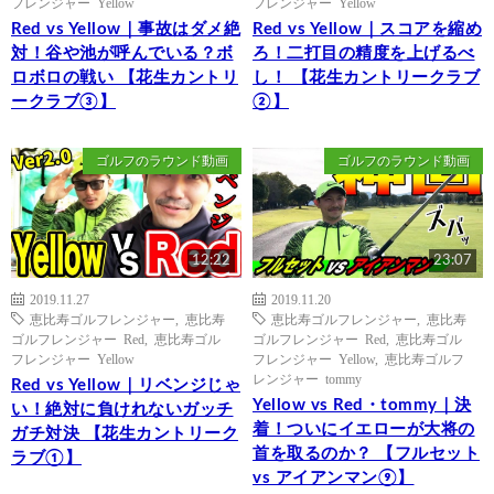
フレンジャー Yellow
フレンジャー Yellow
Red vs Yellow｜事故はダメ絶
Red vs Yellow｜スコアを縮め
対！谷や池が呼んでいる？ボ
ろ！二打目の精度を上げるべ
ロボロの戦い 【花生カントリ
し！ 【花生カントリークラブ
ークラブ③】
②】
ゴルフのラウンド動画
ゴルフのラウンド動画
12:22
23:07
2019.11.27
2019.11.20
恵比寿ゴルフレンジャー
,
恵比寿
恵比寿ゴルフレンジャー
,
恵比寿
ゴルフレンジャー Red
,
恵比寿ゴル
ゴルフレンジャー Red
,
恵比寿ゴル
フレンジャー Yellow
フレンジャー Yellow
,
恵比寿ゴルフ
レンジャー tommy
Red vs Yellow｜リベンジじゃ
Yellow vs Red・tommy｜決
い！絶対に負けれないガッチ
着！ついにイエローが大将の
ガチ対決 【花生カントリーク
首を取るのか？ 【フルセット
ラブ①】
vs アイアンマン⑨】