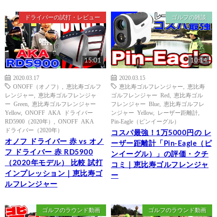
ドライバーの試打・レビュー
ゴルフの雑談
15:01
10:14
2020.03.17
2020.03.15
ONOFF（オノフ）
,
恵比寿ゴルフ
恵比寿ゴルフレンジャー
,
恵比寿
レンジャー
,
恵比寿ゴルフレンジャ
ゴルフレンジャー Red
,
恵比寿ゴル
ー Green
,
恵比寿ゴルフレンジャー
フレンジャー Blue
,
恵比寿ゴルフレ
Yellow
,
ONOFF AKA ドライバー
ンジャー Yellow
,
レーザー距離計
,
RD5900（2020年）
,
ONOFF AKA
Pin-Eagle（ピンイーグル）
ドライバー（2020年）
コスパ最強！1万5000円の レ
オノフ ドライバー 赤 vs オノ
ーザー距離計「Pin-Eagle（ピ
フ ドライバー 赤 RD5900
ンイーグル）」の評価・クチ
（2020年モデル） 比較 試打
コミ｜恵比寿ゴルフレンジャ
インプレッション｜恵比寿ゴ
ー
ルフレンジャー
ゴルフのラウンド動画
ゴルフのラウンド動画