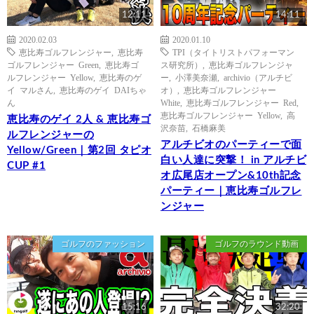
12:11
14:11
2020.02.03
2020.01.10
恵比寿ゴルフレンジャー
,
恵比寿
TPI（タイトリストパフォーマン
ゴルフレンジャー Green
,
恵比寿ゴ
ス研究所）
,
恵比寿ゴルフレンジャ
ルフレンジャー Yellow
,
恵比寿のゲ
ー
,
小澤美奈瀬
,
archivio（アルチビ
イ マルさん
,
恵比寿のゲイ DAIちゃ
オ）
,
恵比寿ゴルフレンジャー
ん
White
,
恵比寿ゴルフレンジャー Red
,
恵比寿ゴルフレンジャー Yellow
,
高
恵比寿のゲイ 2人 & 恵比寿ゴ
沢奈苗
,
石橋麻美
ルフレンジャーの
アルチビオのパーティーで面
Yellow/Green｜第2回 タピオ
白い人達に突撃！ in アルチビ
CUP #1
オ広尾店オープン&10th記念
パーティー｜恵比寿ゴルフレ
ンジャー
ゴルフのファッション
ゴルフのラウンド動画
15:16
32:20