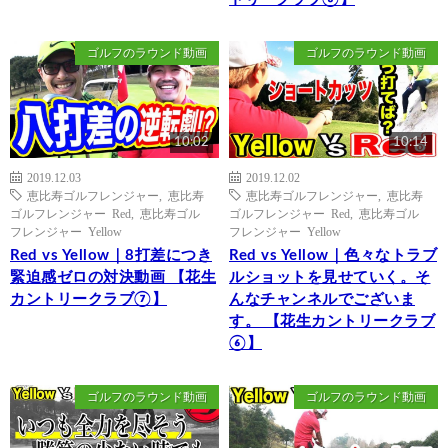
ゴルフのラウンド動画
ゴルフのラウンド動画
10:02
10:14
2019.12.03
2019.12.02
恵比寿ゴルフレンジャー
,
恵比寿
恵比寿ゴルフレンジャー
,
恵比寿
ゴルフレンジャー Red
,
恵比寿ゴル
ゴルフレンジャー Red
,
恵比寿ゴル
フレンジャー Yellow
フレンジャー Yellow
Red vs Yellow｜8打差につき
Red vs Yellow｜色々なトラブ
緊迫感ゼロの対決動画 【花生
ルショットを見せていく。そ
カントリークラブ⑦】
んなチャンネルでございま
す。 【花生カントリークラブ
⑥】
ゴルフのラウンド動画
ゴルフのラウンド動画