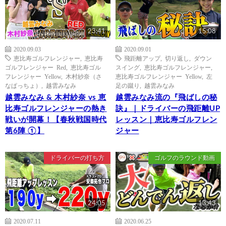
23:41
15:08
2020.09.03
2020.09.01
恵比寿ゴルフレンジャー
,
恵比寿
飛距離アップ
,
切り返し
,
ダウン
ゴルフレンジャー Red
,
恵比寿ゴル
スイング
,
恵比寿ゴルフレンジャー
,
フレンジャー Yellow
,
木村紗奈（さ
恵比寿ゴルフレンジャー Yellow
,
左
なぱっちょ）
,
越雲みなみ
足の蹴り
,
越雲みなみ
越雲みなみ & 木村紗奈 vs 恵
越雲みなみ流の『飛ばしの秘
比寿ゴルフレンジャーの熱き
訣』｜ドライバーの飛距離UP
戦いが開幕！【春秋戦国時代
レッスン｜恵比寿ゴルフレン
第6陣 ①】
ジャー
ドライバーの打ち方
ゴルフのラウンド動画
24:05
13:43
2020.07.11
2020.06.25