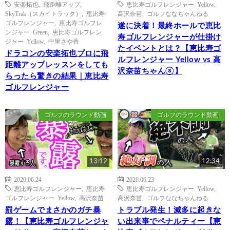
安楽拓也
,
飛距離アップ
,
恵比寿ゴルフレンジャー Yellow
,
SkyTrak（スカイトラック）
,
恵比寿
高沢奈苗
,
ゴルフななちゃんねる
ゴルフレンジャー
,
恵比寿ゴルフレ
遂に決着！最終ホールで恵比
ンジャー Green
,
恵比寿ゴルフレン
寿ゴルフレンジャーが仕掛け
ジャー Yellow
,
中里さや香
たイベントとは？【恵比寿ゴ
ドラコンの安楽拓也プロに飛
ルフレンジャー Yellow vs 高
距離アップレッスンをしても
沢奈苗ちゃん⑧】
らったら驚きの結果｜恵比寿
ゴルフレンジャー
ゴルフのラウンド動画
ゴルフのラウンド動画
13:12
12:34
2020.06.24
2020.06.23
恵比寿ゴルフレンジャー
,
恵比寿
恵比寿ゴルフレンジャー Yellow
,
ゴルフレンジャー Yellow
,
高沢奈苗
高沢奈苗
,
ゴルフななちゃんねる
罰ゲームでまさかのガチ暴
トラブル発生！滅多に起きな
露！【恵比寿ゴルフレンジャ
い出来事でペナルティー【恵