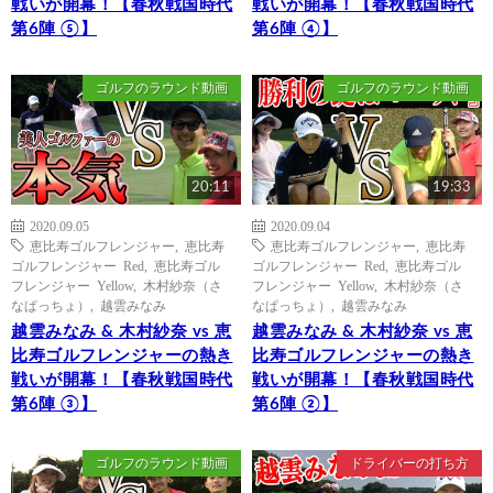
戦いが開幕！【春秋戦国時代
戦いが開幕！【春秋戦国時代
第6陣 ⑤】
第6陣 ④】
ゴルフのラウンド動画
ゴルフのラウンド動画
20:11
19:33
2020.09.05
2020.09.04
恵比寿ゴルフレンジャー
,
恵比寿
恵比寿ゴルフレンジャー
,
恵比寿
ゴルフレンジャー Red
,
恵比寿ゴル
ゴルフレンジャー Red
,
恵比寿ゴル
フレンジャー Yellow
,
木村紗奈（さ
フレンジャー Yellow
,
木村紗奈（さ
なぱっちょ）
,
越雲みなみ
なぱっちょ）
,
越雲みなみ
越雲みなみ & 木村紗奈 vs 恵
越雲みなみ & 木村紗奈 vs 恵
比寿ゴルフレンジャーの熱き
比寿ゴルフレンジャーの熱き
戦いが開幕！【春秋戦国時代
戦いが開幕！【春秋戦国時代
第6陣 ③】
第6陣 ②】
ゴルフのラウンド動画
ドライバーの打ち方