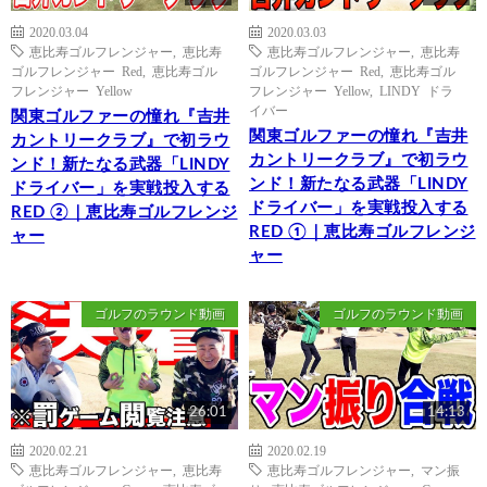
2020.03.04
2020.03.03
恵比寿ゴルフレンジャー
,
恵比寿
恵比寿ゴルフレンジャー
,
恵比寿
ゴルフレンジャー Red
,
恵比寿ゴル
ゴルフレンジャー Red
,
恵比寿ゴル
フレンジャー Yellow
フレンジャー Yellow
,
LINDY ドラ
イバー
関東ゴルファーの憧れ『吉井
関東ゴルファーの憧れ『吉井
カントリークラブ』で初ラウ
カントリークラブ』で初ラウ
ンド！新たなる武器「LINDY
ンド！新たなる武器「LINDY
ドライバー」を実戦投入する
ドライバー」を実戦投入する
RED ②｜恵比寿ゴルフレンジ
RED ①｜恵比寿ゴルフレンジ
ャー
ャー
ゴルフのラウンド動画
ゴルフのラウンド動画
26:01
14:13
2020.02.21
2020.02.19
恵比寿ゴルフレンジャー
,
恵比寿
恵比寿ゴルフレンジャー
,
マン振