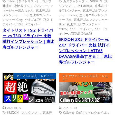
Titleist（タイトリスト）
,
ゴルフ
カスタムシャフト
,
SRIXON（ス
我流道
,
恵比寿ゴルフレンジャー
,
マ
リクソン）
,
USTMamiya
,
恵比寿ゴ
ネージャーぼんちゃん
,
恵比寿ゴル
ルフレンジャー
,
恵比寿ゴルフレン
フレンジャー Red
,
恵比寿ゴルフレ
ジャー Green
,
恵比寿ゴルフレンジ
ンジャー Gray
,
やすゴルTV
,
TSi2 ド
ャー Red
,
恵比寿ゴルフレンジャー
ライバー
,
TSi3 ドライバー
Blue
,
恵比寿ゴルフレンジャー
Yellow
,
ZX5 ドライバー
,
ZX7 ドラ
タイトリスト TSi2 ドライバ
イバー
,
ATTAS DAAAS
ー vs TSi3 ドライバー 比較
SRIXON ZX5 ドライバー vs
試打インプレッション｜恵比
ZX7 ドライバー 比較 試打イ
寿ゴルフレンジャー
ンプレッション｜ATTAS
DAAASが最高すぎる！｜恵比
寿ゴルフレンジャー
アイアンの試打・レビュー
フェアウェイウッドの試打・レビ
ュー
16:23
17:19
2020.10.05
2020.10.03
SRIXON（スリクソン）
,
恵比寿
Callaway Golf（キャロウェイゴル