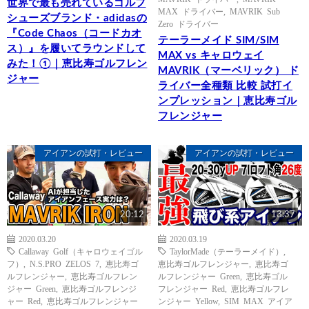
世界で最も売れているゴルフ
MAX ドライバー
,
MAVRIK Sub
シューズブランド・adidasの
Zero ドライバー
『Code Chaos（コードカオ
テーラーメイド SIM/SIM
ス）』を履いてラウンドして
MAX vs キャロウェイ
みた！①｜恵比寿ゴルフレン
MAVRIK（マーベリック） ド
ジャー
ライバー全種類 比較 試打イ
ンプレッション｜恵比寿ゴル
フレンジャー
アイアンの試打・レビュー
アイアンの試打・レビュー
20:12
13:37
2020.03.20
2020.03.19
Callaway Golf（キャロウェイゴル
TaylorMade（テーラーメイド）
,
フ）
,
N.S.PRO ZELOS 7
,
恵比寿ゴ
恵比寿ゴルフレンジャー
,
恵比寿ゴ
ルフレンジャー
,
恵比寿ゴルフレン
ルフレンジャー Green
,
恵比寿ゴル
ジャー Green
,
恵比寿ゴルフレンジ
フレンジャー Red
,
恵比寿ゴルフレ
ャー Red
,
恵比寿ゴルフレンジャー
ンジャー Yellow
,
SIM MAX アイア