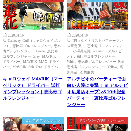
10:06
14:11
2020.01.16
2020.01.10
Callaway Golf（キャロウェイゴル
TPI（タイトリストパフォーマン
フ）
,
恵比寿ゴルフレンジャー
,
恵比
ス研究所）
,
恵比寿ゴルフレンジャ
寿ゴルフレンジャー Green
,
恵比寿
ー
,
小澤美奈瀬
,
archivio（アルチビ
ゴルフレンジャー Gray
,
MAVRIK
オ）
,
恵比寿ゴルフレンジャー
ドライバー
,
MAVRIK MAX ドライ
White
,
恵比寿ゴルフレンジャー Red
,
バー
,
MAVRIK Sub Zero ドライバ
恵比寿ゴルフレンジャー Yellow
,
高
ー
沢奈苗
,
石橋麻美
キャロウェイ MAVRIK（マー
アルチビオのパーティーで面
ベリック） ドライバー 試打
白い人達に突撃！ in アルチビ
インプレッション｜恵比寿ゴ
オ広尾店オープン&10th記念
ルフレンジャー
パーティー｜恵比寿ゴルフレ
ンジャー
ゴルフのファッション
ドライバーの試打・レビュー