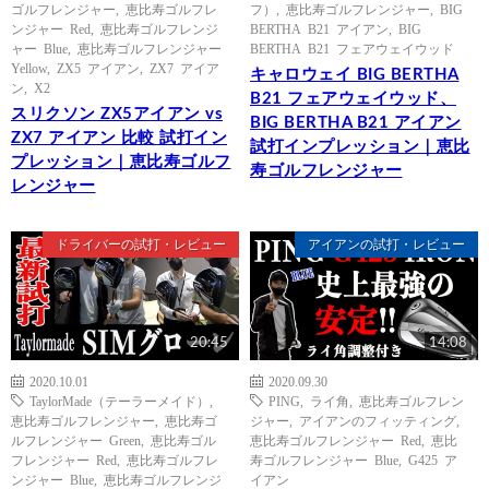
ゴルフレンジャー
,
恵比寿ゴルフレ
フ）
,
恵比寿ゴルフレンジャー
,
BIG
ンジャー Red
,
恵比寿ゴルフレンジ
BERTHA B21 アイアン
,
BIG
ャー Blue
,
恵比寿ゴルフレンジャー
BERTHA B21 フェアウェイウッド
Yellow
,
ZX5 アイアン
,
ZX7 アイア
キャロウェイ BIG BERTHA
ン
,
X2
B21 フェアウェイウッド、
スリクソン ZX5アイアン vs
BIG BERTHA B21 アイアン
ZX7 アイアン 比較 試打イン
試打インプレッション｜恵比
プレッション｜恵比寿ゴルフ
寿ゴルフレンジャー
レンジャー
ドライバーの試打・レビュー
アイアンの試打・レビュー
20:45
14:08
2020.10.01
2020.09.30
TaylorMade（テーラーメイド）
,
PING
,
ライ角
,
恵比寿ゴルフレン
恵比寿ゴルフレンジャー
,
恵比寿ゴ
ジャー
,
アイアンのフィッティング
,
ルフレンジャー Green
,
恵比寿ゴル
恵比寿ゴルフレンジャー Red
,
恵比
フレンジャー Red
,
恵比寿ゴルフレ
寿ゴルフレンジャー Blue
,
G425 ア
ンジャー Blue
,
恵比寿ゴルフレンジ
イアン