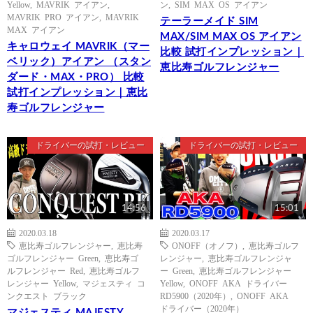
Yellow
,
MAVRIK アイアン
,
ン
,
SIM MAX OS アイアン
MAVRIK PRO アイアン
,
MAVRIK
テーラーメイド SIM
MAX アイアン
MAX/SIM MAX OS アイアン
キャロウェイ MAVRIK（マー
比較 試打インプレッション｜
ベリック）アイアン （スタン
恵比寿ゴルフレンジャー
ダード・MAX・PRO） 比較
試打インプレッション｜恵比
寿ゴルフレンジャー
ドライバーの試打・レビュー
ドライバーの試打・レビュー
14:56
15:01
2020.03.18
2020.03.17
恵比寿ゴルフレンジャー
,
恵比寿
ONOFF（オノフ）
,
恵比寿ゴルフ
ゴルフレンジャー Green
,
恵比寿ゴ
レンジャー
,
恵比寿ゴルフレンジャ
ルフレンジャー Red
,
恵比寿ゴルフ
ー Green
,
恵比寿ゴルフレンジャー
レンジャー Yellow
,
マジェスティ コ
Yellow
,
ONOFF AKA ドライバー
ンクエスト ブラック
RD5900（2020年）
,
ONOFF AKA
ドライバー（2020年）
マジェスティ MAJESTY