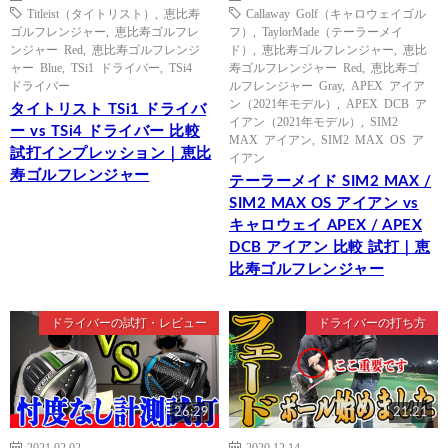
Titleist（タイトリスト）
,
恵比寿
Callaway Golf（キャロウェイゴル
ゴルフレンジャー
,
恵比寿ゴルフレ
フ）
,
TaylorMade（テーラーメイ
ンジャー Red
,
恵比寿ゴルフレンジ
ド）
,
恵比寿ゴルフレンジャー
,
恵比
ャー Blue
,
TSi1 ドライバー
,
TSi4
寿ゴルフレンジャー Red
,
恵比寿ゴ
ドライバー
ルフレンジャー Gray
,
APEX アイア
ン（2021年モデル）
,
APEX DCB ア
タイトリスト TSi1 ドライバ
イアン（2021年モデル）
,
SIM2
ー vs TSi4 ドライバー 比較
MAX アイアン
,
SIM2 MAX OS ア
試打インプレッション｜恵比
イアン
寿ゴルフレンジャー
テーラーメイド SIM2 MAX /
SIM2 MAX OS アイアン vs
キャロウェイ APEX / APEX
DCB アイアン 比較 試打｜恵
比寿ゴルフレンジャー
ドライバーの試打・レビュー
ドライバーの打ち方
26:29
21:21
2021.02.02
2020.12.14