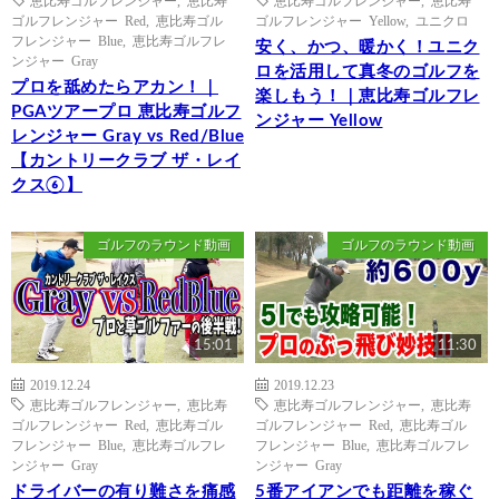
恵比寿ゴルフレンジャー
,
恵比寿
恵比寿ゴルフレンジャー
,
恵比寿
ゴルフレンジャー Red
,
恵比寿ゴル
ゴルフレンジャー Yellow
,
ユニクロ
フレンジャー Blue
,
恵比寿ゴルフレ
安く、かつ、暖かく！ユニク
ンジャー Gray
ロを活用して真冬のゴルフを
プロを舐めたらアカン！｜
楽しもう！｜恵比寿ゴルフレ
PGAツアープロ 恵比寿ゴルフ
ンジャー Yellow
レンジャー Gray vs Red/Blue
【カントリークラブ ザ・レイ
クス⑥】
ゴルフのラウンド動画
ゴルフのラウンド動画
15:01
11:30
2019.12.24
2019.12.23
恵比寿ゴルフレンジャー
,
恵比寿
恵比寿ゴルフレンジャー
,
恵比寿
ゴルフレンジャー Red
,
恵比寿ゴル
ゴルフレンジャー Red
,
恵比寿ゴル
フレンジャー Blue
,
恵比寿ゴルフレ
フレンジャー Blue
,
恵比寿ゴルフレ
ンジャー Gray
ンジャー Gray
ドライバーの有り難さを痛感
5番アイアンでも距離を稼ぐ