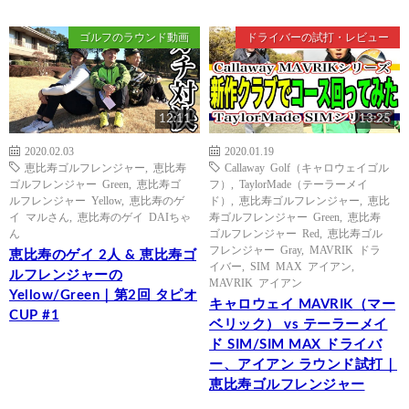
ゴルフのラウンド動画
ドライバーの試打・レビュー
12:11
13:25
2020.02.03
2020.01.19
恵比寿ゴルフレンジャー
,
恵比寿
Callaway Golf（キャロウェイゴル
ゴルフレンジャー Green
,
恵比寿ゴ
フ）
,
TaylorMade（テーラーメイ
ルフレンジャー Yellow
,
恵比寿のゲ
ド）
,
恵比寿ゴルフレンジャー
,
恵比
イ マルさん
,
恵比寿のゲイ DAIちゃ
寿ゴルフレンジャー Green
,
恵比寿
ん
ゴルフレンジャー Red
,
恵比寿ゴル
フレンジャー Gray
,
MAVRIK ドラ
恵比寿のゲイ 2人 & 恵比寿ゴ
イバー
,
SIM MAX アイアン
,
ルフレンジャーの
MAVRIK アイアン
Yellow/Green｜第2回 タピオ
キャロウェイ MAVRIK（マー
CUP #1
ベリック） vs テーラーメイ
ド SIM/SIM MAX ドライバ
ー、アイアン ラウンド試打｜
恵比寿ゴルフレンジャー