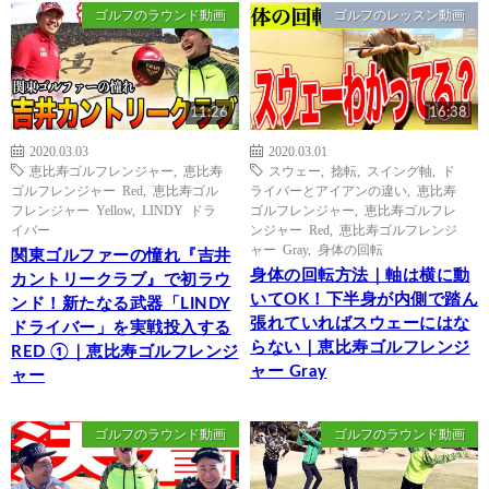
ゴルフのラウンド動画
ゴルフのレッスン動画
11:26
16:38
2020.03.03
2020.03.01
恵比寿ゴルフレンジャー
,
恵比寿
スウェー
,
捻転
,
スイング軸
,
ド
ゴルフレンジャー Red
,
恵比寿ゴル
ライバーとアイアンの違い
,
恵比寿
フレンジャー Yellow
,
LINDY ドラ
ゴルフレンジャー
,
恵比寿ゴルフレ
イバー
ンジャー Red
,
恵比寿ゴルフレンジ
ャー Gray
,
身体の回転
関東ゴルファーの憧れ『吉井
身体の回転方法｜軸は横に動
カントリークラブ』で初ラウ
いてOK！下半身が内側で踏ん
ンド！新たなる武器「LINDY
張れていればスウェーにはな
ドライバー」を実戦投入する
らない｜恵比寿ゴルフレンジ
RED ①｜恵比寿ゴルフレンジ
ャー Gray
ャー
ゴルフのラウンド動画
ゴルフのラウンド動画