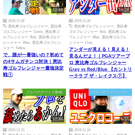
12:48
19:28
2019.12.28
2019.12.26
恵比寿ゴルフレンジャー
,
恵比寿
恵比寿ゴルフレンジャー
,
恵比寿
ゴルフレンジャー Green
,
恵比寿ゴ
ゴルフレンジャー Red
,
恵比寿ゴル
ルフレンジャー Red
,
恵比寿ゴルフ
フレンジャー Blue
,
恵比寿ゴルフレ
レンジャー Blue
,
恵比寿ゴルフレン
ンジャー Gray
ジャー Yellow
アンダーが見える！見える！
で、誰が一番強いの？初めて
見るんだよ！｜PGAツアープ
の4サムガチンコ対決｜恵比
ロ 恵比寿ゴルフレンジャー
寿ゴルフレンジャー最強決定
Gray vs Red/Blue 【カントリ
戦①
ークラブ ザ・レイクス⑦】
ゴルフのラウンド動画
ゴルフのファッション
10:54
6:15
2019.12.25
2019.12.24