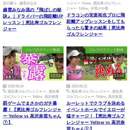
足の蹴り
,
越雲みなみ
ンジャー Green
,
恵比寿ゴルフレン
ジャー Yellow
,
中里さや香
越雲みなみ流の『飛ばしの秘
ドラコンの安楽拓也プロに飛
訣』｜ドライバーの飛距離UP
距離アップレッスンをしても
レッスン｜恵比寿ゴルフレン
らったら驚きの結果｜恵比寿
ジャー
ゴルフレンジャー
ゴルフのラウンド動画
ゴルフのラウンド動画
13:12
13:52
2020.06.24
2020.06.22
恵比寿ゴルフレンジャー
,
恵比寿
恵比寿ゴルフレンジャー
,
恵比寿
ゴルフレンジャー Yellow
,
高沢奈苗
ゴルフレンジャー Yellow
,
高沢奈苗
罰ゲームでまさかのガチ暴
ルーレットでクラブを決める
露！【恵比寿ゴルフレンジャ
イベントホールでイエローが
ー Yellow vs 高沢奈苗ちゃん
猛チャージ！【恵比寿ゴルフ
⑦】
レンジャー Yellow vs 高沢奈
苗ちゃん⑤】