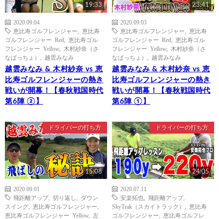
19:33
23:41
2020.09.04
2020.09.03
恵比寿ゴルフレンジャー
,
恵比寿
恵比寿ゴルフレンジャー
,
恵比寿
ゴルフレンジャー Red
,
恵比寿ゴル
ゴルフレンジャー Red
,
恵比寿ゴル
フレンジャー Yellow
,
木村紗奈（さ
フレンジャー Yellow
,
木村紗奈（さ
なぱっちょ）
,
越雲みなみ
なぱっちょ）
,
越雲みなみ
越雲みなみ & 木村紗奈 vs 恵
越雲みなみ & 木村紗奈 vs 恵
比寿ゴルフレンジャーの熱き
比寿ゴルフレンジャーの熱き
戦いが開幕！【春秋戦国時代
戦いが開幕！【春秋戦国時代
第6陣 ②】
第6陣 ①】
ドライバーの打ち方
ドライバーの打ち方
15:08
24:05
2020.09.01
2020.07.11
飛距離アップ
,
切り返し
,
ダウン
安楽拓也
,
飛距離アップ
,
スイング
,
恵比寿ゴルフレンジャー
,
SkyTrak（スカイトラック）
,
恵比寿
恵比寿ゴルフレンジャー Yellow
,
左
ゴルフレンジャー
,
恵比寿ゴルフレ