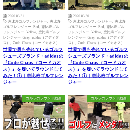
17:20
10:34
2020.03.31
2020.03.30
恵比寿ゴルフレンジャー
,
恵比寿
恵比寿ゴルフレンジャー
,
恵比寿
ゴルフレンジャー Red
,
恵比寿ゴル
ゴルフレンジャー Red
,
恵比寿ゴル
フレンジャー Yellow
,
恵比寿ゴルフ
フレンジャー Yellow
,
恵比寿ゴルフ
レンジャー Gray
,
adidas（アディダ
レンジャー Gray
,
adidas（アディダ
ス）
,
Code Chaos（コードカオス）
ス）
,
Code Chaos（コードカオス）
世界で最も売れているゴルフ
世界で最も売れているゴルフ
シューズブランド・adidasの
シューズブランド・adidasの
『Code Chaos（コードカオ
『Code Chaos（コードカオ
ス）』を履いてラウンドして
ス）』を履いてラウンドして
みた！⑨｜恵比寿ゴルフレン
みた！⑧｜恵比寿ゴルフレン
ジャー
ジャー
ゴルフのラウンド動画
ゴルフのラウンド動画
12:59
11:08