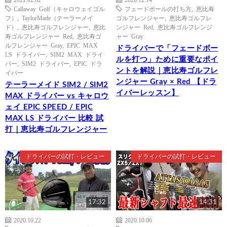
Callaway Golf（キャロウェイゴル
フェードボールの打ち方
,
恵比寿
フ）
,
TaylorMade（テーラーメイ
ゴルフレンジャー
,
恵比寿ゴルフレ
ド）
,
恵比寿ゴルフレンジャー
,
恵比
ンジャー Red
,
恵比寿ゴルフレンジ
寿ゴルフレンジャー Red
,
恵比寿ゴ
ャー Gray
ルフレンジャー Gray
,
EPIC MAX
ドライバーで「フェードボー
LS ドライバー
,
SIM2 MAX ドライ
ルを打つ」ために重要なポイ
バー
,
SIM2 ドライバー
,
EPIC ドラ
ントを解説｜恵比寿ゴルフレ
イバー
ンジャー Gray × Red 【ドラ
テーラーメイド SIM2 / SIM2
イバーレッスン】
MAX ドライバー vs キャロウ
ェイ EPIC SPEED / EPIC
MAX LS ドライバー 比較 試
打｜恵比寿ゴルフレンジャー
ドライバーの試打・レビュー
ドライバーの試打・レビュー
17:32
14:31
2020.10.22
2020.10.06