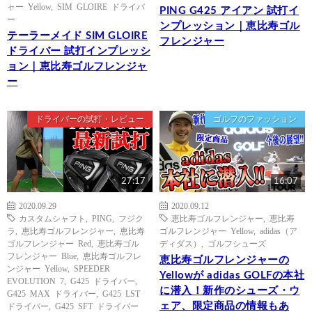
ャー Yellow
,
SIM GLOIRE ドライバ
PING G425 アイアン 試打イ
ー
ンプレッション｜恵比寿ゴル
テーラーメイド SIM GLOIRE
フレンジャー
ドライバー 試打インプレッシ
ョン｜恵比寿ゴルフレンジャ
ー
ドライバーの試打・レビュー
ゴルフのファッション
27:17
16:07
2020.09.29
2020.09.12
カスタムシャフト
,
PING
,
フジク
恵比寿ゴルフレンジャー
,
恵比寿
ラ
,
恵比寿ゴルフレンジャー
,
恵比寿
ゴルフレンジャー Yellow
,
adidas（ア
ゴルフレンジャー Red
,
恵比寿ゴル
ディダス）
,
ゴルフシューズ
フレンジャー Blue
,
恵比寿ゴルフレ
恵比寿ゴルフレンジャーの
ンジャー Yellow
,
SPEEDER
Yellowが adidas GOLFの本社
EVOLUTION 7
,
G425 ドライバー
,
に潜入！新作のシューズ・ウ
G425 MAX ドライバー
,
G425 LST
ェア、限定商品の情報もあ
ドライバー
,
G425 SFT ドライバー