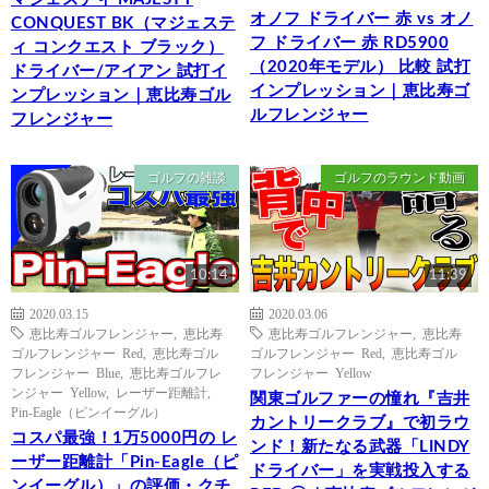
オノフ ドライバー 赤 vs オノ
CONQUEST BK（マジェステ
フ ドライバー 赤 RD5900
ィ コンクエスト ブラック）
（2020年モデル） 比較 試打
ドライバー/アイアン 試打イ
インプレッション｜恵比寿ゴ
ンプレッション｜恵比寿ゴル
ルフレンジャー
フレンジャー
ゴルフの雑談
ゴルフのラウンド動画
10:14
11:39
2020.03.15
2020.03.06
恵比寿ゴルフレンジャー
,
恵比寿
恵比寿ゴルフレンジャー
,
恵比寿
ゴルフレンジャー Red
,
恵比寿ゴル
ゴルフレンジャー Red
,
恵比寿ゴル
フレンジャー Blue
,
恵比寿ゴルフレ
フレンジャー Yellow
ンジャー Yellow
,
レーザー距離計
,
関東ゴルファーの憧れ『吉井
Pin-Eagle（ピンイーグル）
カントリークラブ』で初ラウ
コスパ最強！1万5000円の レ
ンド！新たなる武器「LINDY
ーザー距離計「Pin-Eagle（ピ
ドライバー」を実戦投入する
ンイーグル）」の評価・クチ