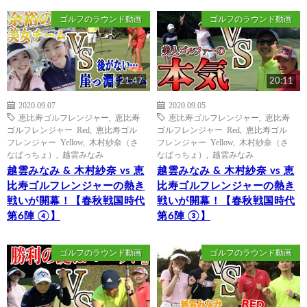
ゴルフのラウンド動画
ゴルフのラウンド動画
21:47
20:11
2020.09.07
2020.09.05
恵比寿ゴルフレンジャー
,
恵比寿
恵比寿ゴルフレンジャー
,
恵比寿
ゴルフレンジャー Red
,
恵比寿ゴル
ゴルフレンジャー Red
,
恵比寿ゴル
フレンジャー Yellow
,
木村紗奈（さ
フレンジャー Yellow
,
木村紗奈（さ
なぱっちょ）
,
越雲みなみ
なぱっちょ）
,
越雲みなみ
越雲みなみ & 木村紗奈 vs 恵
越雲みなみ & 木村紗奈 vs 恵
比寿ゴルフレンジャーの熱き
比寿ゴルフレンジャーの熱き
戦いが開幕！【春秋戦国時代
戦いが開幕！【春秋戦国時代
第6陣 ④】
第6陣 ③】
ゴルフのラウンド動画
ゴルフのラウンド動画