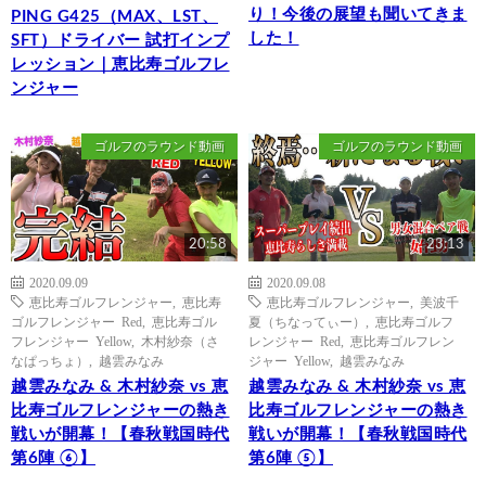
り！今後の展望も聞いてきま
PING G425（MAX、LST、
した！
SFT）ドライバー 試打インプ
レッション｜恵比寿ゴルフレ
ンジャー
ゴルフのラウンド動画
ゴルフのラウンド動画
20:58
23:13
2020.09.09
2020.09.08
恵比寿ゴルフレンジャー
,
恵比寿
恵比寿ゴルフレンジャー
,
美波千
ゴルフレンジャー Red
,
恵比寿ゴル
夏（ちなってぃー）
,
恵比寿ゴルフ
フレンジャー Yellow
,
木村紗奈（さ
レンジャー Red
,
恵比寿ゴルフレン
なぱっちょ）
,
越雲みなみ
ジャー Yellow
,
越雲みなみ
越雲みなみ & 木村紗奈 vs 恵
越雲みなみ & 木村紗奈 vs 恵
比寿ゴルフレンジャーの熱き
比寿ゴルフレンジャーの熱き
戦いが開幕！【春秋戦国時代
戦いが開幕！【春秋戦国時代
第6陣 ⑥】
第6陣 ⑤】