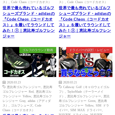
ス）
,
Code Chaos（コードカオス）
ス）
,
Code Chaos（コードカオス）
世界で最も売れているゴルフ
世界で最も売れているゴルフ
シューズブランド・adidasの
シューズブランド・adidasの
『Code Chaos（コードカオ
『Code Chaos（コードカオ
ス）』を履いてラウンドして
ス）』を履いてラウンドして
みた！③｜恵比寿ゴルフレン
みた！②｜恵比寿ゴルフレン
ジャー
ジャー
ゴルフのラウンド動画
ドライバーの試打・レビュー
16:32
16:17
2020.03.23
2020.03.21
恵比寿ゴルフレンジャー
,
恵比寿
Callaway Golf（キャロウェイゴル
ゴルフレンジャー Red
,
恵比寿ゴル
フ）
,
TaylorMade（テーラーメイ
フレンジャー Yellow
,
恵比寿ゴルフ
ド）
,
恵比寿ゴルフレンジャー
,
恵比
レンジャー Gray
,
adidas（アディダ
寿ゴルフレンジャー Green
,
恵比寿
ス）
,
ゴルフシューズ
,
Code
ゴルフレンジャー Yellow
,
SIM ドラ
Chaos（コードカオス）
イバー
,
SIM MAX ドライバー
,
MAVRIK ドライバー
,
MAVRIK