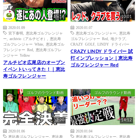
15:16
10:01
2020.01.09
2020.01.07
宮下泰明
,
恵比寿ゴルフレンジャ
恵比寿ゴルフレンジャー
,
恵比寿
ー
,
archivio（アルチビオ）
,
恵比寿
ゴルフレンジャー Red
,
地クラブ
,
ゴルフレンジャー White
,
恵比寿ゴル
CRAZY GOLF
,
LINDY ドライバー
フレンジャー Red
,
恵比寿ゴルフレ
CRAZY LINDY ドライバー 試
ンジャー Yellow
打インプレッション｜恵比寿
アルチビオ広尾店のオープン
ゴルフレンジャー Red
イベントいってきた！｜恵比
寿ゴルフレンジャー
ゴルフのラウンド動画
ゴルフのラウンド動画
32:20
14:12
2020.01.06
2020.01.04
恵比寿ゴルフレンジャー
,
恵比寿
恵比寿ゴルフレンジャー
,
恵比寿