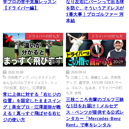
学プロの苦手克服レッスン
なり左右にパーンって出る球
【ドライバー編】
を防ぐ、そういうアドレスが
1番大事｜プロゴルファー 河
本結
ドライバーの打ち方
ドライバーの打ち方
3:38
30:29
2020.10.08
2020.09.01
方向性アップ
,
バックスイング
,
三枝こころ
,
高橋としみ
,
方向性
みんなのゴルフダイジェスト
,
トッ
アップ
,
森守洋
,
UUUM GOLF-ウー
プの位置
,
右ひじ
,
江澤亜弥
ム ゴルフ-
,
なみき
,
ドライバーの打
ち方 女性
常に上体に対する「右ヒジの
三枝こころ先輩のゴルフ三昧
位置」を固定したままスイン
な1日をお届け！メルセデ
グ｜美女プロ・江澤亜弥が教
ス・ベンツが提供する公式レ
える！真っすぐ飛ばせる右ヒ
ンタカー「Mercedes-Benz
ジの使い方
Rent」で車をレンタル