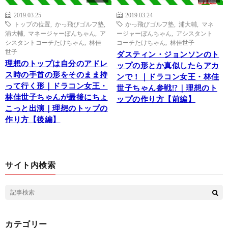
2019.03.25
2019.03.24
トップの位置
,
かっ飛びゴルフ塾
,
かっ飛びゴルフ塾
,
浦大輔
,
マネ
浦大輔
,
マネージャーぼんちゃん
,
ア
ージャーぼんちゃん
,
アシスタント
シスタントコーチたけちゃん
,
林佳
コーチたけちゃん
,
林佳世子
世子
ダスティン・ジョンソンのト
理想のトップは自分のアドレ
ップの形とか真似したらアカ
ス時の手首の形をそのまま持
ンで！｜ドラコン女王・林佳
って行く形｜ドラコン女王・
世子ちゃん参戦!?｜理想のト
林佳世子ちゃんが最後にちょ
ップの作り方【前編】
こっと出演｜理想のトップの
作り方【後編】
サイト内検索
カテゴリー