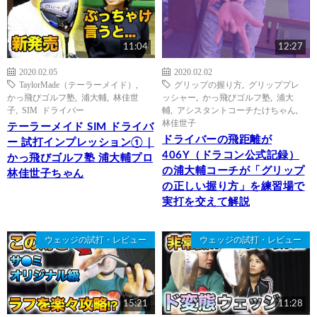
11:04
12:27
2020.02.05
2020.02.02
TaylorMade（テーラーメイド）
,
グリップの握り方
,
グリッププレ
かっ飛びゴルフ塾
,
浦大輔
,
林佳世
ッシャー
,
かっ飛びゴルフ塾
,
浦大
子
,
SIM ドライバー
輔
,
アシスタントコーチたけちゃん
,
林佳世子
テーラーメイド SIM ドライバ
ドライバーの飛距離が
ー 試打インプレッション①｜
406Y（ドラコン公式記録）
かっ飛びゴルフ塾 浦大輔プロ
の浦大輔コーチが「グリップ
林佳世子ちゃん
の正しい握り方」を練習場で
実打を交えて解説
ウェッジの試打・レビュー
ウェッジの試打・レビュー
15:21
11:28