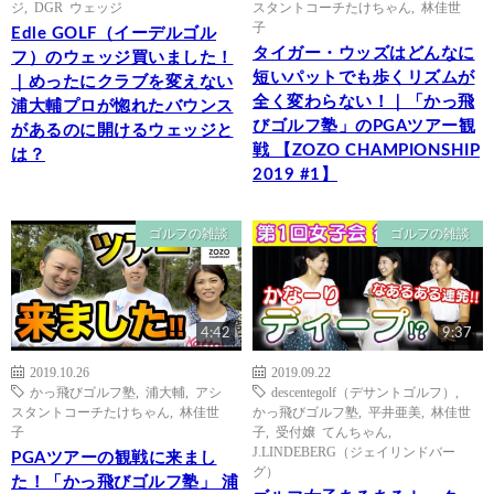
ジ
,
DGR ウェッジ
スタントコーチたけちゃん
,
林佳世
子
Edle GOLF（イーデルゴル
タイガー・ウッズはどんなに
フ）のウェッジ買いました！
短いパットでも歩くリズムが
｜めったにクラブを変えない
全く変わらない！｜「かっ飛
浦大輔プロが惚れたバウンス
びゴルフ塾」のPGAツアー観
があるのに開けるウェッジと
戦 【ZOZO CHAMPIONSHIP
は？
2019 #1】
ゴルフの雑談
ゴルフの雑談
4:42
9:37
2019.10.26
2019.09.22
かっ飛びゴルフ塾
,
浦大輔
,
アシ
descentegolf（デサントゴルフ）
,
スタントコーチたけちゃん
,
林佳世
かっ飛びゴルフ塾
,
平井亜美
,
林佳世
子
子
,
受付嬢 てんちゃん
,
J.LINDEBERG（ジェイリンドバー
PGAツアーの観戦に来まし
グ）
た！「かっ飛びゴルフ塾」 浦