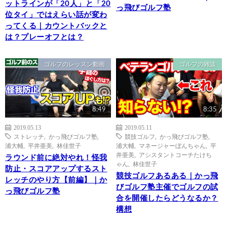
ットラインが「20人」と「20
っ飛びゴルフ塾
位タイ」ではえらい話が変わ
ってくる｜カウントバックと
は？プレーオフとは？
ゴルフのレッスン動画
ゴルフの雑談
8:49
8:35
2019.05.13
2019.05.11
ストレッチ
,
かっ飛びゴルフ塾
,
競技ゴルフ
,
かっ飛びゴルフ塾
,
浦大輔
,
平井亜美
,
林佳世子
浦大輔
,
マネージャーぼんちゃん
,
平
井亜美
,
アシスタントコーチたけち
ラウンド前に絶対やれ！怪我
ゃん
,
林佳世子
防止・スコアアップするスト
競技ゴルフあるある｜かっ飛
レッチのやり方【前編】｜か
びゴルフ塾主催でゴルフの試
っ飛びゴルフ塾
合を開催したらどうなるか？
構想