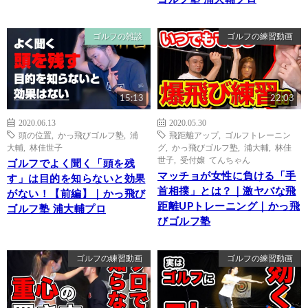
ゴルフの雑談
ゴルフの練習動画
15:13
22:03
2020.06.13
2020.05.30
頭の位置
,
かっ飛びゴルフ塾
,
浦
飛距離アップ
,
ゴルフトレーニン
大輔
,
林佳世子
グ
,
かっ飛びゴルフ塾
,
浦大輔
,
林佳
世子
,
受付嬢 てんちゃん
ゴルフでよく聞く「頭を残
マッチョが女性に負ける「手
す」は目的を知らないと効果
首相撲」とは？｜激ヤバな飛
がない！【前編】｜かっ飛び
距離UPトレーニング｜かっ飛
ゴルフ塾 浦大輔プロ
びゴルフ塾
ゴルフの練習動画
ゴルフの練習動画