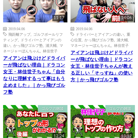
11:17
14:06
2019.04.06
2019.04.06
飛距離アップ
,
ゴルフボールリフ
ドライバーとアイアンの違い
,
重
ティング
,
ドライバーとアイアンの
心位置
,
かっ飛びゴルフ塾
,
浦大輔
,
違い
,
かっ飛びゴルフ塾
,
浦大輔
,
マ
マネージャーぼんちゃん
,
林佳世子
ネージャーぼんちゃん
,
林佳世子
アイアンは飛ぶけどドライバ
アイアンは飛ぶけどドライバ
ーが飛ばない理由｜ドラコン
ーが飛ばない理由｜ドラコン
女王・林佳世子ちゃんが教え
女王・林佳世子ちゃん「自分
る正しい「そっすね」の使い
なりに理解するって事はもう
方｜かっ飛びゴルフ塾
止めました」｜かっ飛びゴル
フ塾
ゴルフの雑談
ゴルフの雑談
12:24
13:12