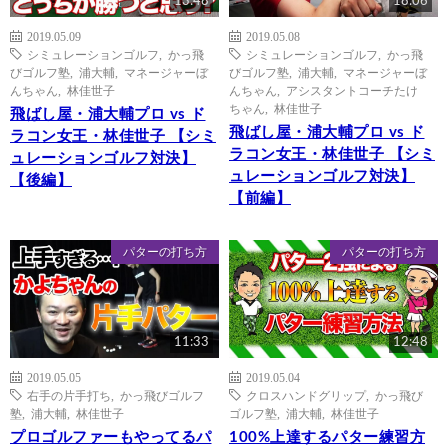
13:48
18:06
2019.05.09
2019.05.08
シミュレーションゴルフ
,
かっ飛
シミュレーションゴルフ
,
かっ飛
びゴルフ塾
,
浦大輔
,
マネージャーぼ
びゴルフ塾
,
浦大輔
,
マネージャーぼ
んちゃん
,
林佳世子
んちゃん
,
アシスタントコーチたけ
ちゃん
,
林佳世子
飛ばし屋・浦大輔プロ vs ド
飛ばし屋・浦大輔プロ vs ド
ラコン女王・林佳世子 【シミ
ラコン女王・林佳世子 【シミ
ュレーションゴルフ対決】
ュレーションゴルフ対決】
【後編】
【前編】
パターの打ち方
パターの打ち方
11:33
12:48
2019.05.05
2019.05.04
右手の片手打ち
,
かっ飛びゴルフ
クロスハンドグリップ
,
かっ飛び
塾
,
浦大輔
,
林佳世子
ゴルフ塾
,
浦大輔
,
林佳世子
プロゴルファーもやってるパ
100%上達するパター練習方