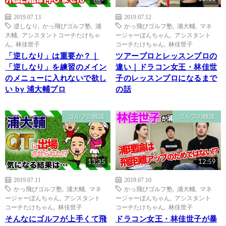
2019.07.13
2019.07.12
逆しなり
,
かっ飛びゴルフ塾
,
浦
かっ飛びゴルフ塾
,
浦大輔
,
マネ
大輔
,
アシスタントコーチたけちゃ
ージャーぼんちゃん
,
アシスタント
ん
,
林佳世子
コーチたけちゃん
,
林佳世子
「逆しなり」は重要か？｜
ツアープロとレッスンプロの
「逆しなり」を練習のメイン
違い｜ドラコン女王・林佳世
のメニューに入れないで欲し
子のレッスンプロになるまで
い by 浦大輔プロ
の話
ゴルフの雑談
ゴルフの雑談
13:35
12:59
2019.07.11
2019.07.10
かっ飛びゴルフ塾
,
浦大輔
,
マネ
かっ飛びゴルフ塾
,
浦大輔
,
マネ
ージャーぼんちゃん
,
アシスタント
ージャーぼんちゃん
,
アシスタント
コーチたけちゃん
,
林佳世子
コーチたけちゃん
,
林佳世子
そんなにゴルフが上手くて飛
ドラコン女王・林佳世子が暴