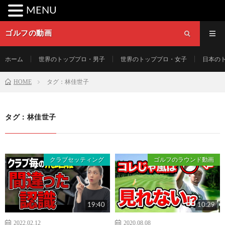
MENU
ゴルフの動画
ホーム
世界のトッププロ・男子
世界のトッププロ・女子
日本の
HOME
タグ：林佳世子
タグ：林佳世子
クラブセッティング
ゴルフのラウンド動画
19:40
10:29
2022.02.12
2020.08.08