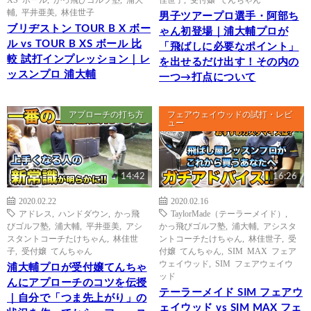
輔
,
平井亜美
,
林佳世子
男子ツアープロ選手・阿部ち
ブリヂストン TOUR B X ボー
ゃん初登場｜浦大輔プロが
ル vs TOUR B XS ボール 比
「飛ばしに必要なポイント」
較 試打インプレッション｜レ
を出せるだけ出す！その内の
ッスンプロ 浦大輔
一つ→打点について
アプローチの打ち方
フェアウェイウッドの試打・レビ
ュー
14:42
16:26
2020.02.22
2020.02.16
アドレス
,
ハンドダウン
,
かっ飛
TaylorMade（テーラーメイド）
,
びゴルフ塾
,
浦大輔
,
平井亜美
,
アシ
かっ飛びゴルフ塾
,
浦大輔
,
アシスタ
スタントコーチたけちゃん
,
林佳世
ントコーチたけちゃん
,
林佳世子
,
受
子
,
受付嬢 てんちゃん
付嬢 てんちゃん
,
SIM MAX フェア
ウェイウッド
,
SIM フェアウェイウ
浦大輔プロが受付嬢てんちゃ
ッド
んにアプローチのコツを伝授
テーラーメイド SIM フェアウ
｜自分で「つま先上がり」の
ェイウッド vs SIM MAX フェ