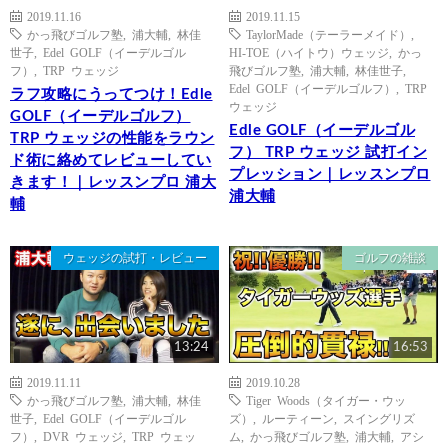
2019.11.16
2019.11.15
かっ飛びゴルフ塾
,
浦大輔
,
林佳
TaylorMade（テーラーメイド）
,
世子
,
Edel GOLF（イーデルゴル
HI-TOE（ハイトウ）ウェッジ
,
かっ
フ）
,
TRP ウェッジ
飛びゴルフ塾
,
浦大輔
,
林佳世子
,
Edel GOLF（イーデルゴルフ）
,
TRP
ラフ攻略にうってつけ！Edle
ウェッジ
GOLF（イーデルゴルフ）
Edle GOLF（イーデルゴル
TRP ウェッジの性能をラウン
フ） TRP ウェッジ 試打イン
ド術に絡めてレビューしてい
プレッション｜レッスンプロ
きます！｜レッスンプロ 浦大
浦大輔
輔
ウェッジの試打・レビュー
ゴルフの雑談
13:24
16:53
2019.11.11
2019.10.28
かっ飛びゴルフ塾
,
浦大輔
,
林佳
Tiger Woods（タイガー・ウッ
世子
,
Edel GOLF（イーデルゴル
ズ）
,
ルーティーン
,
スイングリズ
フ）
,
DVR ウェッジ
,
TRP ウェッ
ム
,
かっ飛びゴルフ塾
,
浦大輔
,
アシ