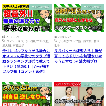
ゴルフの雑談
ゴルフの雑談
8:07
13:50
2019.07.24
2019.07.22
コメント返信
,
かっ飛びゴルフ塾
,
かっ飛びゴルフ塾
,
浦大輔
,
林佳
浦大輔
,
林佳世子
世子
子供にゴルフをさせる場合に
長尺パターの練習方法｜俺が
オススメの学校でのクラブ活
言ってるドリルを無理やりや
動をランキング形式で教えて
ろうとすな by 浦大輔プロ
下さい！第3位！｜かっ飛び
ゴルフ塾【コメント返信】
ゴルフの雑談
ゴルフの雑談
4:57
12:18