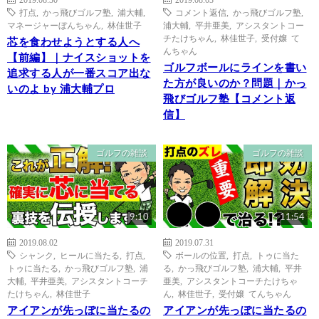
打点
,
かっ飛びゴルフ塾
,
浦大輔
,
コメント返信
,
かっ飛びゴルフ塾
,
マネージャーぼんちゃん
,
林佳世子
浦大輔
,
平井亜美
,
アシスタントコー
チたけちゃん
,
林佳世子
,
受付嬢 て
芯を食わせようとする人へ
んちゃん
【前編】｜ナイスショットを
ゴルフボールにラインを書い
追求する人が一番スコア出な
た方が良いのか？問題｜かっ
いのよ by 浦大輔プロ
飛びゴルフ塾【コメント返
信】
ゴルフの雑談
ゴルフの雑談
9:10
11:54
2019.08.02
2019.07.31
シャンク
,
ヒールに当たる
,
打点
,
ボールの位置
,
打点
,
トゥに当た
トゥに当たる
,
かっ飛びゴルフ塾
,
浦
る
,
かっ飛びゴルフ塾
,
浦大輔
,
平井
大輔
,
平井亜美
,
アシスタントコーチ
亜美
,
アシスタントコーチたけちゃ
たけちゃん
,
林佳世子
ん
,
林佳世子
,
受付嬢 てんちゃん
アイアンが先っぽに当たるの
アイアンが先っぽに当たるの