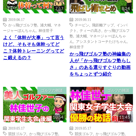
7:57
8:24
2019.06.17
2019.06.11
かっ飛びゴルフ塾
,
浦大輔
,
マネ
チーピン
,
飛距離アップ
,
インパ
ージャーぼんちゃん
,
林佳世子
クト
,
ティーの高さ
,
かっ飛びゴルフ
塾
,
浦大輔
,
マネージャーぼんちゃ
よく「体幹が大事」って言う
ん
,
アシスタントコーチたけちゃん
,
けど、そもそも体幹ってど
林佳世子
こ？体幹トレーニングってど
かっ飛びゴルフ塾の神編集の
こ鍛えるの？
人が「かっ飛びゴルフ塾らし
さ」のある選りすぐりの動画
をちょっとずつ紹介
ゴルフの雑談
ゴルフの雑談
10:54
11:45
2019.05.17
2019.05.17
競技ゴルフ
,
かっ飛びゴルフ塾
,
競技ゴルフ
,
かっ飛びゴルフ塾
,