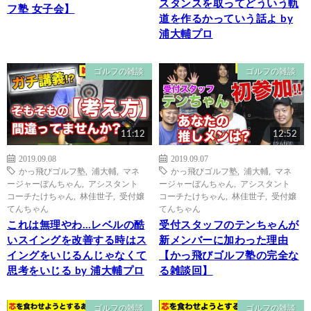
スタンスを取ってどういう軌
フ塾 女子会】
道を作るかっていう話よ by
浦大輔プロ
ゴルフの雑談
ゴルフの雑談
11:12
12:52
2019.09.08
2019.09.07
かっ飛びゴルフ塾
,
浦大輔
,
マネ
かっ飛びゴルフ塾
,
浦大輔
,
マネ
ージャーぼんちゃん
,
アシスタント
ージャーぼんちゃん
,
アシスタント
コーチたけちゃん
,
林佳世子
,
受付嬢
コーチたけちゃん
,
林佳世子
,
受付嬢
てんちゃん
てんちゃん
これは無理やわ…レベルの酷
受付スタッフのテンちゃんが
いスイングを改善する時はス
新メンバーに加わった理由
イングをいじるんじゃなくて
【かっ飛びゴルフ塾の完全な
思考をいじる by 浦大輔プロ
る雑談回】
ゴルフの雑談
ゴルフの雑談