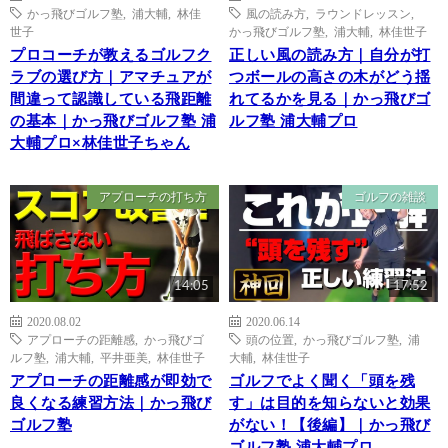
かっ飛びゴルフ塾
,
浦大輔
,
林佳
風の読み方
,
ラウンドレッスン
,
世子
かっ飛びゴルフ塾
,
浦大輔
,
林佳世子
プロコーチが教えるゴルフク
正しい風の読み方｜自分が打
ラブの選び方｜アマチュアが
つボールの高さの木がどう揺
間違って認識している飛距離
れてるかを見る｜かっ飛びゴ
の基本｜かっ飛びゴルフ塾 浦
ルフ塾 浦大輔プロ
大輔プロ×林佳世子ちゃん
アプローチの打ち方
ゴルフの雑談
14:05
17:52
2020.08.02
2020.06.14
アプローチの距離感
,
かっ飛びゴ
頭の位置
,
かっ飛びゴルフ塾
,
浦
ルフ塾
,
浦大輔
,
平井亜美
,
林佳世子
大輔
,
林佳世子
アプローチの距離感が即効で
ゴルフでよく聞く「頭を残
良くなる練習方法｜かっ飛び
す」は目的を知らないと効果
ゴルフ塾
がない！【後編】｜かっ飛び
ゴルフ塾 浦大輔プロ