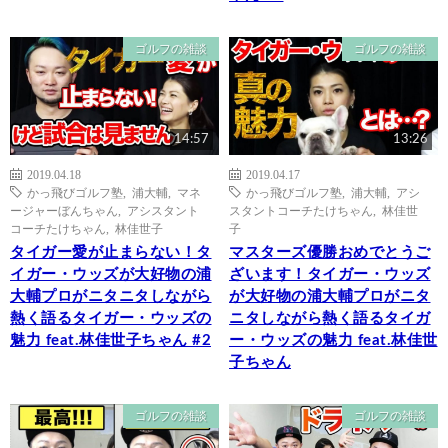
ゴルフの雑談
ゴルフの雑談
14:57
13:26
2019.04.18
2019.04.17
かっ飛びゴルフ塾
,
浦大輔
,
マネ
かっ飛びゴルフ塾
,
浦大輔
,
アシ
ージャーぼんちゃん
,
アシスタント
スタントコーチたけちゃん
,
林佳世
コーチたけちゃん
,
林佳世子
子
タイガー愛が止まらない！タ
マスターズ優勝おめでとうご
イガー・ウッズが大好物の浦
ざいます！タイガー・ウッズ
大輔プロがニタニタしながら
が大好物の浦大輔プロがニタ
熱く語るタイガー・ウッズの
ニタしながら熱く語るタイガ
魅力 feat.林佳世子ちゃん #2
ー・ウッズの魅力 feat.林佳世
子ちゃん
ゴルフの雑談
ゴルフの雑談