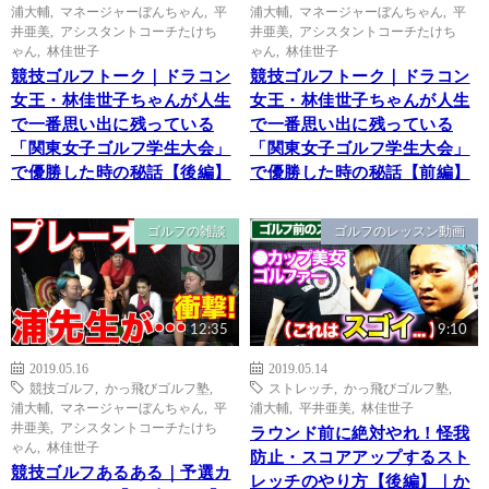
浦大輔
,
マネージャーぼんちゃん
,
平
浦大輔
,
マネージャーぼんちゃん
,
平
井亜美
,
アシスタントコーチたけち
井亜美
,
アシスタントコーチたけち
ゃん
,
林佳世子
ゃん
,
林佳世子
競技ゴルフトーク｜ドラコン
競技ゴルフトーク｜ドラコン
女王・林佳世子ちゃんが人生
女王・林佳世子ちゃんが人生
で一番思い出に残っている
で一番思い出に残っている
「関東女子ゴルフ学生大会」
「関東女子ゴルフ学生大会」
で優勝した時の秘話【後編】
で優勝した時の秘話【前編】
ゴルフの雑談
ゴルフのレッスン動画
12:35
9:10
2019.05.16
2019.05.14
競技ゴルフ
,
かっ飛びゴルフ塾
,
ストレッチ
,
かっ飛びゴルフ塾
,
浦大輔
,
マネージャーぼんちゃん
,
平
浦大輔
,
平井亜美
,
林佳世子
井亜美
,
アシスタントコーチたけち
ラウンド前に絶対やれ！怪我
ゃん
,
林佳世子
防止・スコアアップするスト
競技ゴルフあるある｜予選カ
レッチのやり方【後編】｜か