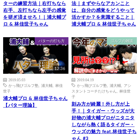
ターの練習方法｜右打ちなら
法｜まずやらなアカンこと
右手、左打ちなら左手の感覚
は、自分の感覚をどうやって
を研ぎ済ませろ！｜浦大輔プ
活かすか？を意識すること｜
ロ & 林佳世子ちゃん
浦大輔プロ & 林佳世子ちゃん
パターの打ち方
ゴルフの雑談
12:36
14:59
2019.05.03
2019.04.19
かっ飛びゴルフ塾
,
浦大輔
,
林佳
かっ飛びゴルフ塾
,
浦大輔
,
アシ
世子
スタントコーチたけちゃん
,
林佳世
子
浦大輔プロ & 林佳世子ちゃん
刻み方が綺麗！外し方が上
【パター理論】
手！｜タイガー・ウッズが大
好物の浦大輔プロがニタニタ
しながら熱く語るタイガー・
ウッズの魅力 feat.林佳世子ち
ゃん #3