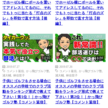
でホーゼル横にボールを置い
でホーゼル横にボールを置い
てアドレスしてるのに、それ
てアドレスしてるのに、それ
でもトゥに当たる「打点のズ
でもトゥに当たる「打点のズ
レ」を即効で直す方法【後
レ」を即効で直す方法【前
編】
編】
ゴルフの雑談
ゴルフの雑談
10:10
6:34
2019.07.27
2019.07.26
コメント返信
,
かっ飛びゴルフ塾
,
コメント返信
,
かっ飛びゴルフ塾
,
浦大輔
,
林佳世子
浦大輔
,
林佳世子
子供にゴルフをさせる場合に
子供にゴルフをさせる場合に
オススメの学校でのクラブ活
オススメの学校でのクラブ活
動をランキング形式で教えて
動をランキング形式で教えて
下さい！第1位！｜かっ飛び
下さい！第2位！｜かっ飛び
ゴルフ塾【コメント返信】
ゴルフ塾【コメント返信】