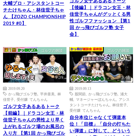
ゴルフ女子あるあるトーク
大輔プロ・アシスタントコー
【後編】｜ドラコン女王・林
チたけちゃん・林佳世子ちゃ
佳世子ちゃんがグッとくる男
ん 【ZOZO CHAMPIONSHIP
性ゴルフファッション 【第1
2019 #0】
回 かっ飛びゴルフ塾 女子
会】
ゴルフの雑談
ゴルフの雑談
9:39
9:48
2019.09.20
2019.09.13
かっ飛びゴルフ塾
,
平井亜美
,
林
股関節
,
かっ飛びゴルフ塾
,
浦大
佳世子
,
受付嬢 てんちゃん
輔
,
マネージャーぼんちゃん
,
アシス
タントコーチたけちゃん
,
林佳世子
,
ゴルフ女子あるあるトーク
受付嬢 てんちゃん
【前編】｜ドラコン女王・林
自分本位じゃなくて弾道本
佳世子ちゃんの男性より早く
位！「目標」「自分の打ちた
上がれるゴルフ場のお風呂の
い弾道」に対して、どういう
入り方 【第1回 かっ飛びゴル