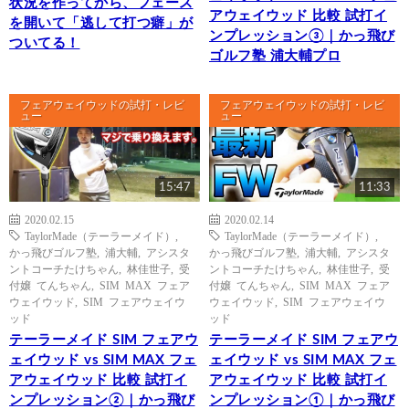
状況を作ってから、フェース
アウェイウッド 比較 試打イ
を開いて「逃して打つ癖」が
ンプレッション③｜かっ飛び
ついてる！
ゴルフ塾 浦大輔プロ
フェアウェイウッドの試打・レビ
フェアウェイウッドの試打・レビ
ュー
ュー
15:47
11:33
2020.02.15
2020.02.14
TaylorMade（テーラーメイド）
,
TaylorMade（テーラーメイド）
,
かっ飛びゴルフ塾
,
浦大輔
,
アシスタ
かっ飛びゴルフ塾
,
浦大輔
,
アシスタ
ントコーチたけちゃん
,
林佳世子
,
受
ントコーチたけちゃん
,
林佳世子
,
受
付嬢 てんちゃん
,
SIM MAX フェア
付嬢 てんちゃん
,
SIM MAX フェア
ウェイウッド
,
SIM フェアウェイウ
ウェイウッド
,
SIM フェアウェイウ
ッド
ッド
テーラーメイド SIM フェアウ
テーラーメイド SIM フェアウ
ェイウッド vs SIM MAX フェ
ェイウッド vs SIM MAX フェ
アウェイウッド 比較 試打イ
アウェイウッド 比較 試打イ
ンプレッション②｜かっ飛び
ンプレッション①｜かっ飛び