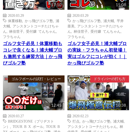
17:10
15:08
2020.03.29
2020.03.29
体重移動
,
かっ飛びゴルフ塾
,
浦
かっ飛びゴルフ塾
,
浦大輔
,
平井
大輔
,
アシスタントコーチたけちゃ
亜美
,
アシスタントコーチたけちゃ
ん
,
林佳世子
,
受付嬢 てんちゃん
,
ん
,
林佳世子
,
受付嬢 てんちゃん
,
フラちゃん
フラちゃん
ゴルフ女子必見！体重移動も
ゴルフ女子必見！浦大輔プロ
コレで良くなる！浦大輔プロ
の実妹・フラちゃん初登場！
も激怒する練習方法｜かっ飛
実はゴルフにコレが効く！｜
びゴルフ塾
かっ飛びゴルフ塾
ゴルフボールの試打・レビュー
ドライバーの打ち方
12:45
10:38
2020.03.27
2020.02.23
BRIDGESTONE（ブリヂスト
打点
,
かっ飛びゴルフ塾
,
浦大輔
,
ン）
,
TOUR B X ボール
,
TOUR B
アシスタントコーチたけちゃん
,
林
XS ボール
,
かっ飛びゴルフ塾
,
浦大
佳世子
,
受付嬢 てんちゃん