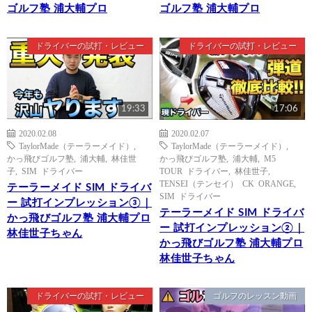
ゴルフ塾 浦大輔プロ
ゴルフ塾 浦大輔プロ
ドライバーの試打・レビュー
ドライバーの試打・レビュー
19:33
17:06
2020.02.08
2020.02.07
TaylorMade（テーラーメイド）
,
TaylorMade（テーラーメイド）
,
かっ飛びゴルフ塾
,
浦大輔
,
林佳世
かっ飛びゴルフ塾
,
浦大輔
,
M5
子
,
SIM ドライバー
TOUR ドライバー
,
林佳世子
,
TENSEI（テンセイ） CK ORANGE
,
テーラーメイド SIM ドライバ
SIM ドライバー
ー 試打インプレッション③｜
テーラーメイド SIM ドライバ
かっ飛びゴルフ塾 浦大輔プロ
ー 試打インプレッション②｜
林佳世子ちゃん
かっ飛びゴルフ塾 浦大輔プロ
林佳世子ちゃん
ドライバーの試打・レビュー
ゴルフのレッスン動画