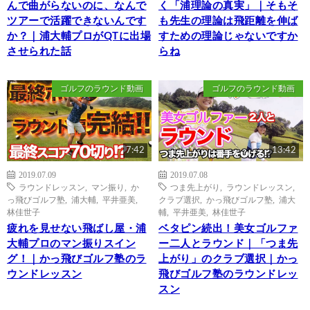
んで曲がらないのに、なんで
く「浦理論の真実」｜そもそ
ツアーで活躍できないんです
も先生の理論は飛距離を伸ば
か？｜浦大輔プロがQTに出場
すための理論じゃないですか
させられた話
らね
ゴルフのラウンド動画
ゴルフのラウンド動画
7:42
13:42
2019.07.09
2019.07.08
ラウンドレッスン
,
マン振り
,
か
つま先上がり
,
ラウンドレッスン
,
っ飛びゴルフ塾
,
浦大輔
,
平井亜美
,
クラブ選択
,
かっ飛びゴルフ塾
,
浦大
林佳世子
輔
,
平井亜美
,
林佳世子
疲れを見せない飛ばし屋・浦
ベタピン続出！美女ゴルファ
大輔プロのマン振りスイン
ー二人とラウンド｜「つま先
グ！｜かっ飛びゴルフ塾のラ
上がり」のクラブ選択｜かっ
ウンドレッスン
飛びゴルフ塾のラウンドレッ
スン