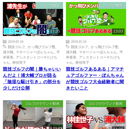
ゴルフの雑談
ゴルフの雑談
11:35
13:03
2019.05.10
2019.05.10
競技ゴルフ
,
かっ飛びゴルフ塾
,
競技ゴルフ
,
かっ飛びゴルフ塾
,
浦大輔
,
マネージャーぼんちゃん
,
平
浦大輔
,
マネージャーぼんちゃん
,
平
井亜美
,
アシスタントコーチたけち
井亜美
,
アシスタントコーチたけち
ゃん
,
林佳世子
ゃん
,
林佳世子
競技ゴルフの闇｜勝ちゃいい
競技ゴルフあるある｜アマチ
んだよ！浦大輔プロが語る
ュアゴルファー・ぼんちゃん
「陰湿な駆け引き」の部分を
が競技ゴルフ大会経験者に聞
少しだけ公開
きたいこと
ゴルフのラウンド動画
ゴルフのラウンド動画