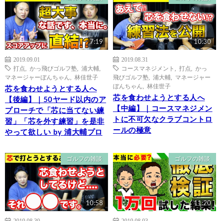
7:19
10:30
2019.09.01
2019.08.31
打点
,
かっ飛びゴルフ塾
,
浦大輔
,
コースマネジメント
,
打点
,
かっ
マネージャーぼんちゃん
,
林佳世子
飛びゴルフ塾
,
浦大輔
,
マネージャー
ぼんちゃん
,
林佳世子
芯を食わせようとする人へ
芯を食わせようとする人へ
【後編】｜50ヤード以内のア
【中編】｜コースマネジメン
プローチで「芯に当てない練
トに不可欠なクラブコントロ
習」「芯を外す練習」を是非
ールの極意
やって欲しい by 浦大輔プロ
ゴルフの雑談
ゴルフの雑談
10:58
11:20
2019.08.30
2019.08.03