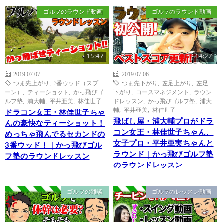
ゴルフのラウンド動画
ゴルフのラウンド動画
15:47
14:27
2019.07.07
2019.07.06
つま先上がり
,
3番ウッド（スプ
つま先下がり
,
左足上がり
,
左足
ーン）
,
ティーショット
,
かっ飛びゴ
下がり
,
コースマネジメント
,
ラウン
ルフ塾
,
浦大輔
,
平井亜美
,
林佳世子
ドレッスン
,
かっ飛びゴルフ塾
,
浦大
輔
,
平井亜美
,
林佳世子
ドラコン女王・林佳世子ちゃ
飛ばし屋・浦大輔プロがドラ
んの豪快なティーショット！
コン女王・林佳世子ちゃん、
めっちゃ飛んでるセカンドの
女子プロ・平井亜実ちゃんと
3番ウッド！｜かっ飛びゴル
ラウンド｜かっ飛びゴルフ塾
フ塾のラウンドレッスン
のラウンドレッスン
ゴルフの雑談
ゴルフのレッスン動画