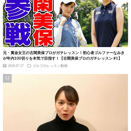
元・賞金女王の古閑美保プロがガチレッスン！初心者ゴルファーなみき
が年内100切りを本気で目指す！【古閑美保プロのガチレッスン #1】
2018.07.27
ゴルフのレッスン動画