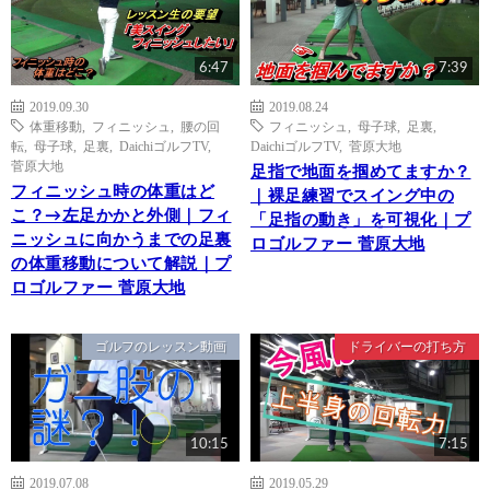
6:47
7:39
2019.09.30
2019.08.24
体重移動
,
フィニッシュ
,
腰の回
フィニッシュ
,
母子球
,
足裏
,
転
,
母子球
,
足裏
,
DaichiゴルフTV
,
DaichiゴルフTV
,
菅原大地
菅原大地
足指で地面を掴めてますか？
フィニッシュ時の体重はど
｜裸足練習でスイング中の
こ？→左足かかと外側｜フィ
「足指の動き」を可視化｜プ
ニッシュに向かうまでの足裏
ロゴルファー 菅原大地
の体重移動について解説｜プ
ロゴルファー 菅原大地
ゴルフのレッスン動画
ドライバーの打ち方
10:15
7:15
2019.07.08
2019.05.29