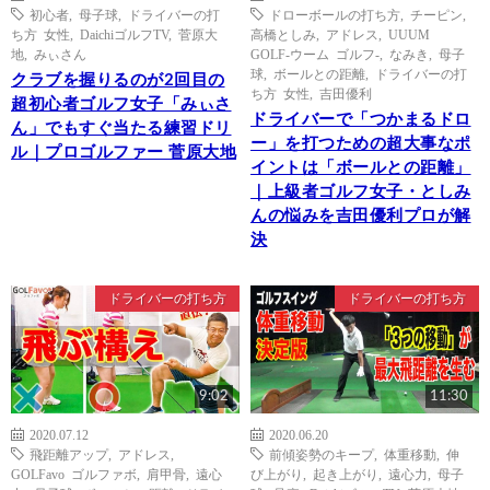
初心者
,
母子球
,
ドライバーの打
ドローボールの打ち方
,
チーピン
,
ち方 女性
,
DaichiゴルフTV
,
菅原大
高橋としみ
,
アドレス
,
UUUM
地
,
みぃさん
GOLF-ウーム ゴルフ-
,
なみき
,
母子
球
,
ボールとの距離
,
ドライバーの打
クラブを握りるのが2回目の
ち方 女性
,
吉田優利
超初心者ゴルフ女子「みぃさ
ドライバーで「つかまるドロ
ん」でもすぐ当たる練習ドリ
ー」を打つための超大事なポ
ル｜プロゴルファー 菅原大地
イントは「ボールとの距離」
｜上級者ゴルフ女子・としみ
んの悩みを吉田優利プロが解
決
ドライバーの打ち方
ドライバーの打ち方
9:02
11:30
2020.07.12
2020.06.20
飛距離アップ
,
アドレス
,
前傾姿勢のキープ
,
体重移動
,
伸
GOLFavo ゴルファボ
,
肩甲骨
,
遠心
び上がり
,
起き上がり
,
遠心力
,
母子