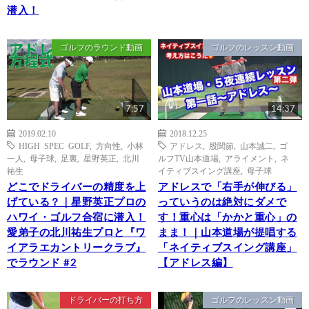
潜入！
ゴルフのラウンド動画
ゴルフのレッスン動画
7:57
14:37
2019.02.10
2018.12.25
HIGH SPEC GOLF
,
方向性
,
小林
アドレス
,
股関節
,
山本誠二
,
ゴ
一人
,
母子球
,
足裏
,
星野英正
,
北川
ルフTV山本道場
,
アライメント
,
ネ
祐生
イティブスイング講座
,
母子球
どこでドライバーの精度を上
アドレスで「右手が伸びる」
げている？｜星野英正プロの
っていうのは絶対にダメで
ハワイ・ゴルフ合宿に潜入！
す！重心は「かかと重心」の
愛弟子の北川祐生プロと『ワ
まま！｜山本道場が提唱する
イアラエカントリークラブ』
「ネイティブスイング講座」
でラウンド #2
【アドレス編】
ドライバーの打ち方
ゴルフのレッスン動画