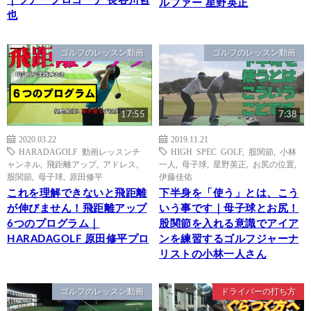
｜ツアープロコーチ 長谷川哲
ルファー 星野英正
也
ゴルフのレッスン動画
ゴルフのレッスン動画
17:55
7:38
2020.03.22
2019.11.21
HARADAGOLF 動画レッスンチ
HIGH SPEC GOLF
,
股関節
,
小林
ャンネル
,
飛距離アップ
,
アドレス
,
一人
,
母子球
,
星野英正
,
お尻の位置
,
股関節
,
母子球
,
原田修平
伊藤佳佑
これを理解できないと飛距離
下半身を「使う」とは、こう
が伸びません！飛距離アップ
いう事です｜母子球とお尻！
6つのプログラム｜
股関節を入れる意識でアイア
HARADAGOLF 原田修平プロ
ンを練習するゴルフジャーナ
リストの小林一人さん
ゴルフのレッスン動画
ドライバーの打ち方