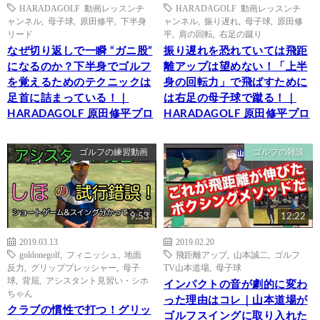
HARADAGOLF 動画レッスンチ
HARADAGOLF 動画レッスンチ
ャンネル
,
母子球
,
原田修平
,
下半身
ャンネル
,
振り遅れ
,
母子球
,
原田修
リード
平
,
肩の回転
,
右足の蹴り
なぜ切り返しで一瞬 “ガニ股”
振り遅れを恐れていては飛距
になるのか？下半身でゴルフ
離アップは望めない！「上半
を覚えるためのテクニックは
身の回転力」で飛ばすために
足首に詰まっている！｜
は右足の母子球で蹴る！｜
HARADAGOLF 原田修平プロ
HARADAGOLF 原田修平プロ
ゴルフの練習動画
ゴルフの雑談
9:53
12:22
2019.03.13
2019.02.20
goldonegolf
,
フィニッシュ
,
地面
飛距離アップ
,
山本誠二
,
ゴルフ
反力
,
グリッププレッシャー
,
母子
TV山本道場
,
母子球
球
,
背屈
,
アシスタント見習い・シホ
インパクトの音が劇的に変わ
ちゃん
った理由はコレ｜山本道場が
クラブの慣性で打つ！グリッ
ゴルフスイングに取り入れた