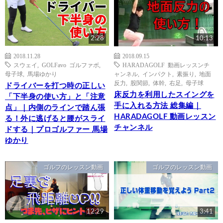
2:28
10:13
2018.11.28
2018.09.15
スウェイ
,
GOLFavo ゴルファボ
,
HARADAGOLF 動画レッスンチ
母子球
,
馬場ゆかり
ャンネル
,
インパクト
,
素振り
,
地面
反力
,
股関節
,
体幹
,
右足
,
母子球
ドライバーを打つ時の正しい
床反力を利用したスイングを
「下半身の使い方」と「注意
手に入れる方法 総集編｜
点」｜内側のラインで踏ん張
HARADAGOLF 動画レッスン
る！外に逃げると腰がスライ
チャンネル
ドする｜プロゴルファー 馬場
ゆかり
ゴルフのレッスン動画
ゴルフのレッスン動画
12:29
3:41