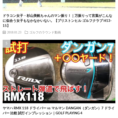
ドラコン女子・杉山美帆ちゃんのマン振り！｜万振りって言葉がこんな
に似合う女子もなかなかいない。【ブリストンヒル ゴルフクラブ H13-
15】
2018.01.23
ゴルフのラウンド動画
ヤマハ RMX 118 ドライバー vs マルマン DANGAN（ダンガン）7 ドライ
バー 比較 試打インプレッション｜GOLF PLAYING 4