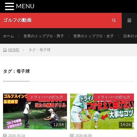
MENU
ゴルフの動画
ホーム
世界のトッププロ・男子
世界のトッププロ・女子
日本の
HOME
タグ：母子球
タグ：母子球
ドライバーの打ち方
ドライバーの打ち方
12:54
14:26
2020.10.24
2020.08.09