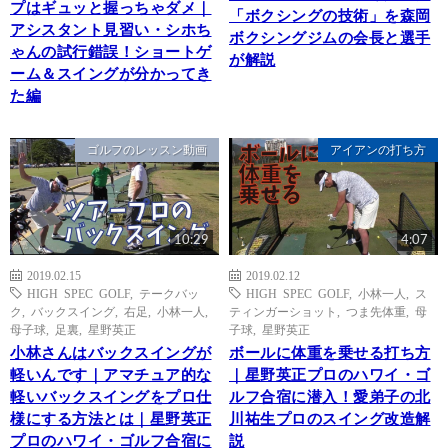
プはギュッと握っちゃダメ｜
「ボクシングの技術」を森岡
アシスタント見習い・シホち
ボクシングジムの会長と選手
ゃんの試行錯誤！ショートゲ
が解説
ーム＆スイングが分かってき
た編
ゴルフのレッスン動画
アイアンの打ち方
10:29
4:07
2019.02.15
2019.02.12
HIGH SPEC GOLF
,
テークバッ
HIGH SPEC GOLF
,
小林一人
,
ス
ク
,
バックスイング
,
右足
,
小林一人
,
ティンガーショット
,
つま先体重
,
母
母子球
,
足裏
,
星野英正
子球
,
星野英正
小林さんはバックスイングが
ボールに体重を乗せる打ち方
軽いんです｜アマチュア的な
｜星野英正プロのハワイ・ゴ
軽いバックスイングをプロ仕
ルフ合宿に潜入！愛弟子の北
様にする方法とは｜星野英正
川祐生プロのスイング改造解
プロのハワイ・ゴルフ合宿に
説