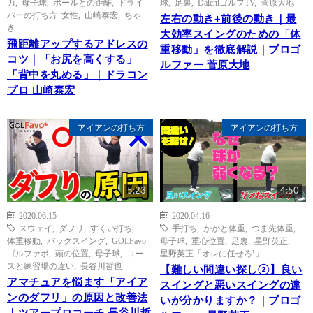
力
,
母子球
,
ボールとの距離
,
ドライ
球
,
足裏
,
DaichiゴルフTV
,
菅原大地
バーの打ち方 女性
,
山崎泰宏
,
ちゃ
左右の動き+前後の動き｜最
き
大効率スイングのための「体
飛距離アップするアドレスの
重移動」を徹底解説｜プロゴ
コツ｜「お尻を高くする」
ルファー 菅原大地
「背中を丸める」｜ドラコン
プロ 山崎泰宏
アイアンの打ち方
アイアンの打ち方
5:23
4:50
2020.06.15
2020.04.16
スウェイ
,
ダフリ
,
すくい打ち
,
手打ち
,
かかと体重
,
つま先体重
,
体重移動
,
バックスイング
,
GOLFavo
母子球
,
重心位置
,
足裏
,
星野英正
,
ゴルファボ
,
頭の位置
,
母子球
,
コー
星野英正「オレに任せろ!」
スと練習場の違い
,
長谷川哲也
【難しい間違い探し②】良い
アマチュアを悩ます「アイア
スイングと悪いスイングの違
ンのダフリ」の原因と改善法
いが分かりますか？｜プロゴ