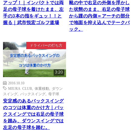
アップ！｜インパクトでは両
靴の中で右足の外側を浮かし
足の母子球を着けたまま、左
た状態のまま、右足の母子球
手の3本の指をギュッ！！と
から踵の内側＝アーチの部分
握る｜武市悦宏ゴルフ道場
で地面を抑え込んでテークバ
ック。
ドライバーの打ち方
3:20
2016.10.10
MIURA CLUB
,
体重移動
,
ダウン
スイング
,
バックスイング
,
母子球
安定感のあるバックスイング
のコツは体重のかけ方｜バッ
クスイングでは右足の母子球
を踏み、ダウンスイングでは
左足の母子球を踏む。