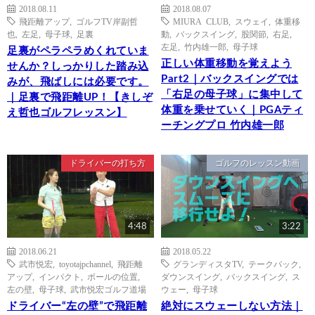
2018.08.11
2018.08.07
飛距離アップ
,
ゴルフTV岸副哲
MIURA CLUB
,
スウェイ
,
体重移
也
,
左足
,
母子球
,
足裏
動
,
バックスイング
,
股関節
,
右足
,
左足
,
竹内雄一郎
,
母子球
足裏がペラペラめくれていま
正しい体重移動を覚えよう
せんか？しっかりした踏み込
Part2｜バックスイングでは
みが、飛ばしには必要です。
「右足の母子球」に集中して
｜足裏で飛距離UP！【きしぞ
体重を乗せていく｜PGAティ
え哲也ゴルフレッスン】
ーチングプロ 竹内雄一郎
ドライバーの打ち方
ゴルフのレッスン動画
4:48
3:22
2018.06.21
2018.05.22
武市悦宏
,
toyotajpchannel
,
飛距離
グランディスタTV
,
テークバック
,
アップ
,
インパクト
,
ボールの位置
,
ダウンスイング
,
バックスイング
,
ス
左の壁
,
母子球
,
武市悦宏ゴルフ道場
ウェー
,
母子球
ドライバー“左の壁”で飛距離
絶対にスウェーしない方法｜