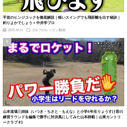
手首のヒンジコックを徹底解説｜軽いスイングでも飛距離を出す秘訣｜
釣りよかでしょう × 中井学プロ
2018.10.31
ゴルフのレッスン動画
山本道場三姉妹（いつき・ちさと・もえな）と小学6年生りょうすけ君の
練習ラウンドを編集で勝手に対決風にしてみた山本師範｜山東カントリ
ークラブ #3