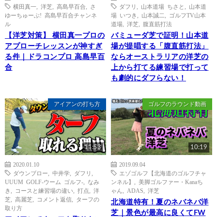
横田真一
,
洋芝
,
高島早百合
,
さ
ダフリ
,
山本道場 ちさと
,
山本道
ゆーちゅーぶ! 高島早百合チャンネ
場 いつき
,
山本誠二
,
ゴルフTV山本
ル
道場
,
洋芝
,
腹直筋打法
【洋芝対策】 横田真一プロの
バミューダ芝で証明！山本道
アプローチレッスンが神すぎ
場が提唱する「腹直筋打法」
る件｜ドラコンプロ 高島早百
ならオーストラリアの洋芝の
合
上から打てる練習場で打って
も劇的にダフらない！
アイアンの打ち方
ゴルフのラウンド動画
11:53
10:19
2020.01.10
2019.09.04
ダウンブロー
,
中井学
,
ダフリ
,
エゾゴルフ【北海道のゴルフチャ
UUUM GOLF-ウーム ゴルフ-
,
なみ
ンネル】
,
美脚ゴルファー・Kanaち
き
,
コースと練習場の違い
,
打点
,
洋
ゃん
,
ADAS
,
洋芝
芝
,
高麗芝
,
コメント返信
,
ターフの
北海道特有！夏のネバネバ洋
取り方
芝｜景色が最高に良くてFW