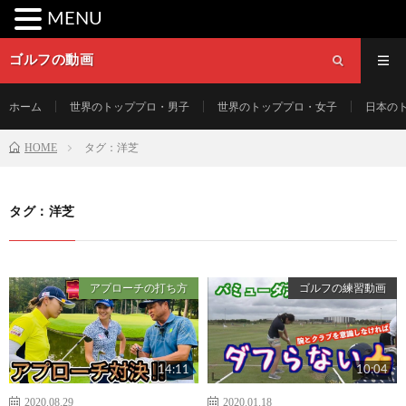
MENU
ゴルフの動画
ホーム
世界のトッププロ・男子
世界のトッププロ・女子
日本の
HOME
タグ：洋芝
タグ：洋芝
アプローチの打ち方
ゴルフの練習動画
14:11
10:04
2020.08.29
2020.01.18