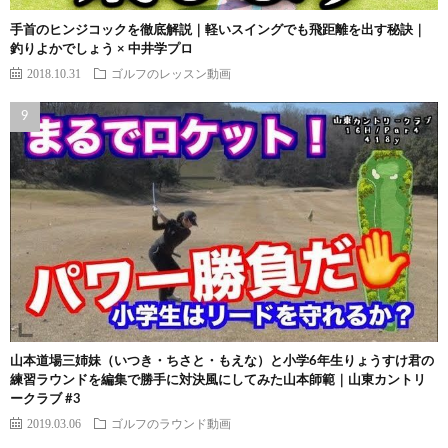
手首のヒンジコックを徹底解説｜軽いスイングでも飛距離を出す秘訣｜
釣りよかでしょう × 中井学プロ
2018.10.31
ゴルフのレッスン動画
山本道場三姉妹（いつき・ちさと・もえな）と小学6年生りょうすけ君の
練習ラウンドを編集で勝手に対決風にしてみた山本師範｜山東カントリ
ークラブ #3
2019.03.06
ゴルフのラウンド動画