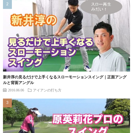
新井淳の見るだけで上手くなるスローモーションスイング｜正面アング
ルと背面アングル
2016.06.06
アイアンの打ち方