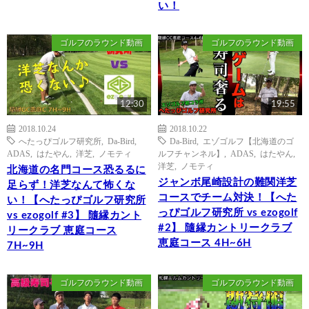
い！
ゴルフのラウンド動画
ゴルフのラウンド動画
12:30
19:55
2018.10.24
2018.10.22
へたっぴゴルフ研究所
,
Da-Bird
,
Da-Bird
,
エゾゴルフ【北海道のゴ
ADAS
,
はたやん
,
洋芝
,
ノモティ
ルフチャンネル】
,
ADAS
,
はたやん
,
洋芝
,
ノモティ
北海道の名門コース恐るるに
ジャンボ尾崎設計の難関洋芝
足らず！洋芝なんて怖くな
コースでチーム対決！【へた
い！【へたっぴゴルフ研究所
っぴゴルフ研究所 vs ezogolf
vs ezogolf #3】 隨縁カント
#2】 隨縁カントリークラブ
リークラブ 恵庭コース
恵庭コース 4H~6H
7H~9H
ゴルフのラウンド動画
ゴルフのラウンド動画