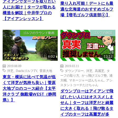
アイアンでターフを取りたい
乗り入れ可能！デートにも最
人にお届け｜ターフが取れる
適な北海道のおすすめゴルフ
構造を解説｜中井学プロの
場【増毛ゴルフ倶楽部⑥】
【アイアンレッスン】
ゴルフのラウンド動画
ゴルフの雑談
6:02
13:12
2019.08.09
2019.03.11
洋芝
,
DaichiゴルフTV
,
菅原大地
ダウンブロー
,
洋芝
,
高麗芝
,
タ
ーフの取り方
,
かっ飛びゴルフ塾
,
浦
東京・横浜に比べて気温が低
大輔
,
マネージャーぼんちゃん
,
アシ
くて洋芝が気持ち良い｜菅原
スタントコーチたけちゃん
大地プロのコース紹介【太平
ダウンブローはアイアンで飛
洋クラブ 御殿場WEST（静岡
ばしたい人にはオススメしま
県）】
せん｜ターフは洋芝だと綺麗
に大きく取れる！飛び散るタ
イプのターフは高麗芝が多