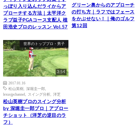
グリーン奥からのアプローチ
っぽり入り込んだライからア
の打ち方｜ラフではフェース
プローチする方法｜太平洋ク
をかぶせない！｜俺のゴルフ
ラブ益子PGAコース支配人 植
第12回
田浩史プロのレッスン Vol.57
世界のトッププロ・男子
3:54
2017.01.16
松山英樹
,
深堀圭一郎
,
lexusjpchannel
,
スイング分析
,
洋芝
松山英樹プロのスイング分析
by 深堀圭一郎プロ｜アプロー
チショット（洋芝の逆目のラ
フ）