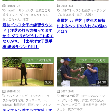
2018.09.23
2018.08.30
ringolf - リンゴルフ
,
三枝こころ
,
ゴルフレッスン動画ティーチング
競技ゴルフ
,
ダフリ
,
えりかちゃん
,
プロ坂本龍楠
,
洋芝
,
高麗芝
れいこちゃん
,
洋芝
高麗芝 vs 洋芝｜芝生の種類
競技ゴルフ女子の練習ラウン
によるヘッドの入れ方の違い
ド｜洋芝の打ち方知ってます
とは？
か？ ダフリがどうしても多く
なりがち。【太平洋女子選手
権 練習ラウンド#1】
アプローチの打ち方
アプローチの打ち方
3:06
14:30
2018.07.30
2017.09.03
バックスイング
,
インパクト
,
ラ
ボールの位置
,
コースマネジメン
フからの打ち方
,
フォロースルー
,
ト
,
グリーン周り
,
洋芝
,
株式会社ケ
taiheiyo
,
植田浩史
,
洋芝
,
ティフトン
ーブルテレビ佐伯
,
波当根弓彦
,
大野
タカシ
,
俺のゴルフ
ティフトン芝のラフ対策｜す