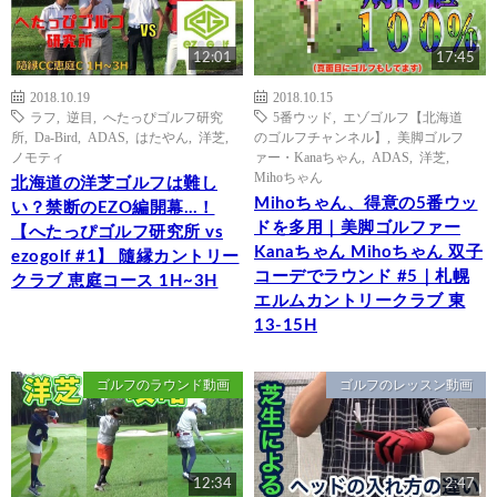
12:01
17:45
2018.10.19
2018.10.15
ラフ
,
逆目
,
へたっぴゴルフ研究
5番ウッド
,
エゾゴルフ【北海道
所
,
Da-Bird
,
ADAS
,
はたやん
,
洋芝
,
のゴルフチャンネル】
,
美脚ゴルフ
ノモティ
ァー・Kanaちゃん
,
ADAS
,
洋芝
,
Mihoちゃん
北海道の洋芝ゴルフは難し
Mihoちゃん、得意の5番ウッ
い？禁断のEZO編開幕…！
ドを多用｜美脚ゴルファー
【へたっぴゴルフ研究所 vs
Kanaちゃん Mihoちゃん 双子
ezogolf #1】 隨縁カントリー
コーデでラウンド #5｜札幌
クラブ 恵庭コース 1H~3H
エルムカントリークラブ 東
13-15H
ゴルフのラウンド動画
ゴルフのレッスン動画
12:34
2:47