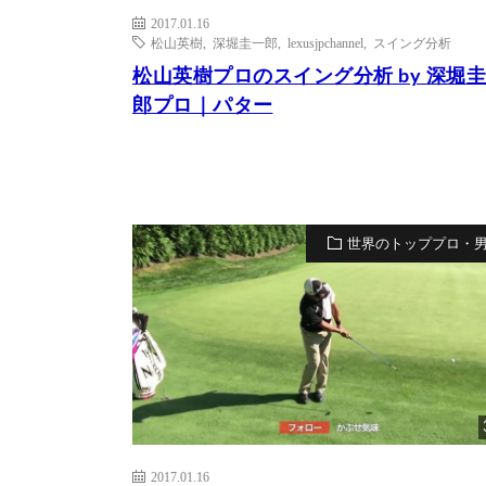
2017.01.16
松山英樹
,
深堀圭一郎
,
lexusjpchannel
,
スイング分析
松山英樹プロのスイング分析 by 深堀
郎プロ｜パター
世界のトッププロ・
2017.01.16