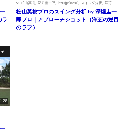
松山英樹
,
深堀圭一郎
,
lexusjpchannel
,
スイング分析
,
洋芝
真一
松山英樹プロのスイング分析 by 深堀圭一
のラ
郎プロ｜アプローチショット（洋芝の逆目
のラフ）
男子
2:28
真一