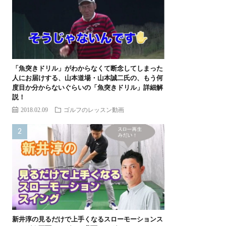
「魚突きドリル」がわからなくて断念してしまった
人にお届けする、山本道場・山本誠二氏の、もう何
度目か分からないぐらいの「魚突きドリル」詳細解
説！
2018.02.09
ゴルフのレッスン動画
新井淳の見るだけで上手くなるスローモーションス