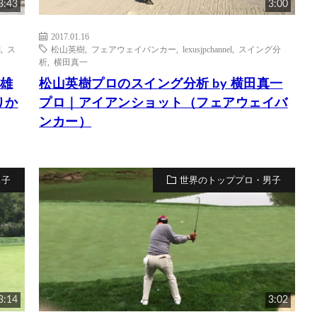
3:43
3:00
2017.01.16
l
,
ス
松山英樹
,
フェアウェイバンカー
,
lexusjpchannel
,
スイング分
析
,
横田真一
信雄
松山英樹プロのスイング分析 by 横田真一
りか
プロ｜アイアンショット（フェアウェイバ
ンカー）
男子
世界のトッププロ・男子
3:14
3:02