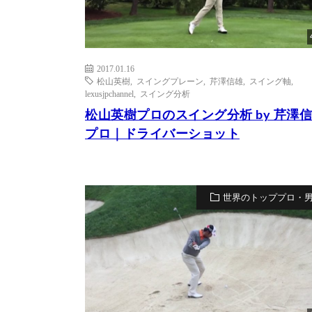
2017.01.16
松山英樹
,
スイングプレーン
,
芹澤信雄
,
スイング軸
,
lexusjpchannel
,
スイング分析
松山英樹プロのスイング分析 by 芹澤
プロ｜ドライバーショット
世界のトッププロ・