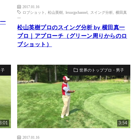
2017.01.16
ロブショット
,
松山英樹
,
lexusjpchannel
,
スイング分析
,
横田真
一
圭一
松山英樹プロのスイング分析 by 横田真一
プロ｜アプローチ（グリーン周りからのロ
ブショット）
男子
世界のトッププロ・男子
3:01
3:54
2017.01.16