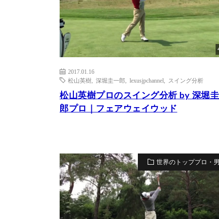
2017.01.16
松山英樹
,
深堀圭一郎
,
lexusjpchannel
,
スイング分析
松山英樹プロのスイング分析 by 深堀
郎プロ｜フェアウェイウッド
世界のトッププロ・