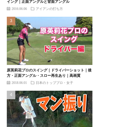
イング｜正面アングルと背面アングル
2016.06.06
アイアンの打ち方
原英莉花プロのスイング｜ドライバーショット｜後
方・正面アングル・スロー再生あり｜高画質
2018.06.01
日本のトッププロ・女子