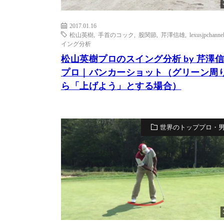
2017.01.16
松山英樹
,
手首のコック
,
股関節
,
芹澤信雄
,
lexusjpchanne
イング分析
松山英樹プロのスイング分析 by 芹澤
プロ｜バンカーショット（グリーン周
ら「上げよう」とする場合）
世界のトッププロ・