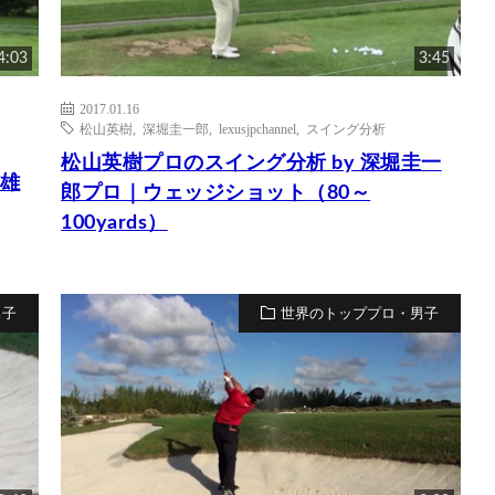
4:03
3:45
2017.01.16
松山英樹
,
深堀圭一郎
,
lexusjpchannel
,
スイング分析
松山英樹プロのスイング分析 by 深堀圭一
信雄
郎プロ｜ウェッジショット（80～
100yards）
男子
世界のトッププロ・男子