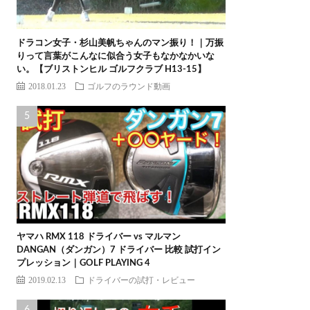
ドラコン女子・杉山美帆ちゃんのマン振り！｜万振
りって言葉がこんなに似合う女子もなかなかいな
い。【ブリストンヒル ゴルフクラブ H13-15】
2018.01.23
ゴルフのラウンド動画
ヤマハ RMX 118 ドライバー vs マルマン
DANGAN（ダンガン）7 ドライバー 比較 試打イン
プレッション｜GOLF PLAYING 4
2019.02.13
ドライバーの試打・レビュー