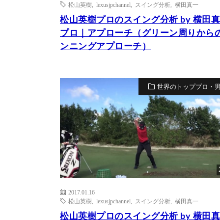
松山英樹
,
lexusjpchannel
,
スイング分析
,
横田真一
松山英樹プロのスイング分析 by 横田
プロ｜アプローチ（グリーン周りから
ンニングアプローチ）
世界のトッププロ・
2017.01.16
松山英樹
,
lexusjpchannel
,
スイング分析
,
横田真一
松山英樹プロのスイング分析 by 横田