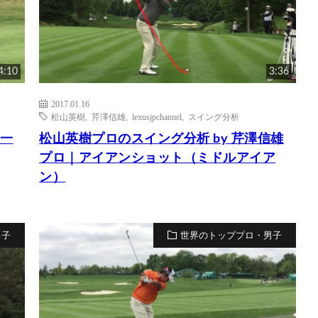
4:10
3:36
2017.01.16
松山英樹
,
芹澤信雄
,
lexusjpchannel
,
スイング分析
圭一
松山英樹プロのスイング分析 by 芹澤信雄
プロ｜アイアンショット（ミドルアイア
ン）
男子
世界のトッププロ・男子