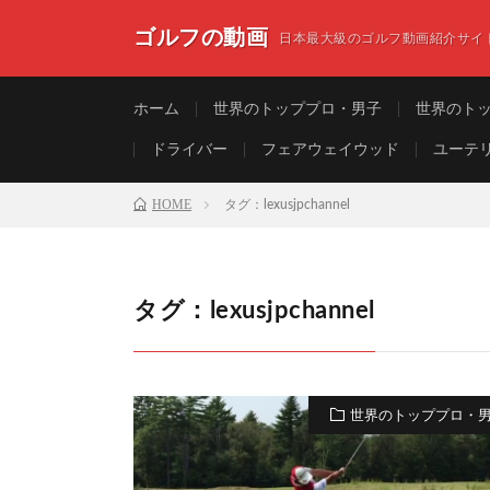
ゴルフの動画
日本最大級のゴルフ動画紹介サイ
ホーム
世界のトッププロ・男子
世界のト
ドライバー
フェアウェイウッド
ユーテ
HOME
タグ：lexusjpchannel
タグ：lexusjpchannel
世界のトッププロ・