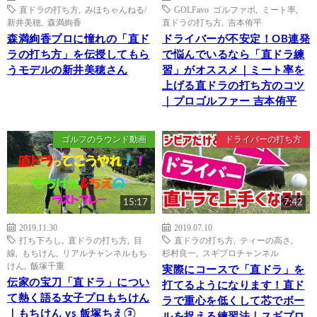
直ドラの打ち方
,
みほちゃんねる/
GOLFavo ゴルファボ
,
ミート率
,
新井美穂
,
森満絢香
直ドラの打ち方
,
吉本侑平
森満絢香プロに憧れの「直ド
ドライバーが不安定！OB連発
ラの打ち方」を伝授してもら
で悩んでいるなら「直ドラ練
うモデルの新井美穂さん
習」がオススメ｜ミート率を
上げる直ドラの打ち方のコツ
｜プロゴルファー 吉本侑平
ゴルフのラウンド動画
ドライバーの打ち方
15:17
7:42
2019.11.30
2019.07.10
打ち下ろし
,
直ドラの打ち方
,
目
直ドラの打ち方
,
ティーの高さ
,
線
,
もちけん
,
リアルチャンネルもち
杉村良一
,
スギプロチャンネル
けん
,
飯塚千重
実際にコースで「直ドラ」を
伝家の宝刀「直ドラ」につい
打てるようになります！直ド
て熱く語る女子プロもちけん
ラで重心を低くして芯でボー
｜もちけん vs 飯塚ちえ③
ルを捉える練習法｜スギプロ