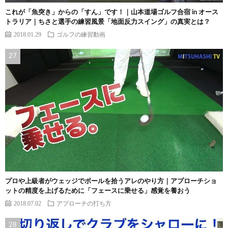
これが「魚突き」からの「すん」です！｜山本道場ゴルフ合宿 in オース
トラリア｜ちさと選手の練習風景「地面反力スイング」の真実とは？
2018.01.29
ゴルフの練習動画
プロや上級者がウェッジでボールを拾うアレのやり方｜アプローチショ
ットの精度を上げるために「フェースに乗せる」感覚を養おう
2018.07.02
アプローチの打ち方