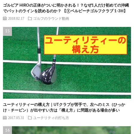
ゴルピア HIROの正体がついに明かされる！？なぜ1人だけ初めての沖縄
でパットのラインを読めるのか？ 【④ベルビーチゴルフクラブ 1-3H】
2018.02.17
ゴルフのラウンド動画
ユーティリティーの構え方｜UTクラブが苦手で、左へのミス（ひっか
け・チーピン）が出やすい方は「構え方」に問題がある場合が多い
2017.05.31
ユーテリティの打ち方