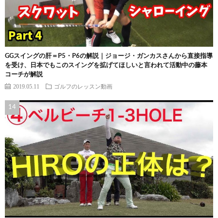
GGスイングの肝＝P5・P6の解説｜ジョージ・ガンカスさんから直接指導
を受け、日本でもこのスイングを拡げてほしいと言われて活動中の藤本
コーチが解説
2019.05.11
ゴルフのレッスン動画