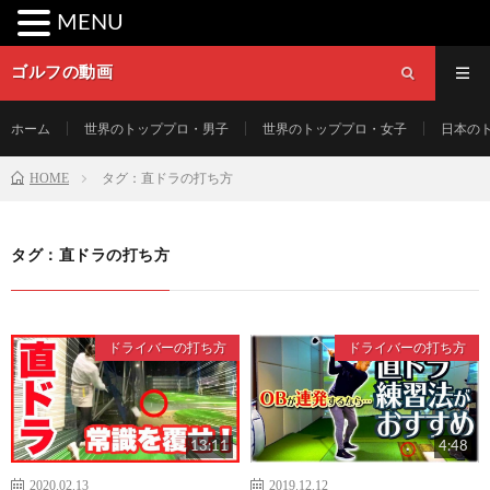
MENU
ゴルフの動画
ホーム
世界のトッププロ・男子
世界のトッププロ・女子
日本の
HOME
タグ：直ドラの打ち方
タグ：直ドラの打ち方
ドライバーの打ち方
ドライバーの打ち方
13:11
4:48
2020.02.13
2019.12.12