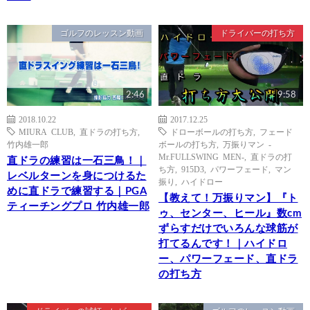
ゴルフのレッスン動画
ドライバーの打ち方
2:46
9:58
2018.10.22
2017.12.25
MIURA CLUB
,
直ドラの打ち方
,
ドローボールの打ち方
,
フェード
竹内雄一郎
ボールの打ち方
,
万振りマン -
Mr.FULLSWING MEN-
,
直ドラの打
直ドラの練習は一石三鳥！｜
ち方
,
915D3
,
パワーフェード
,
マン
レベルターンを身につけるた
振り
,
ハイドロー
めに直ドラで練習する｜PGA
【教えて！万振りマン】『ト
ティーチングプロ 竹内雄一郎
ゥ、センター、ヒール』数cm
ずらすだけでいろんな球筋が
打てるんです！｜ハイドロ
ー、パワーフェード、直ドラ
の打ち方