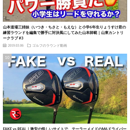
山本道場三姉妹（いつき・ちさと・もえな）と小学6年生りょうすけ君の
練習ラウンドを編集で勝手に対決風にしてみた山本師範｜山東カントリ
ークラブ #3
2019.03.06
ゴルフのラウンド動画
FAKE vs REAL｜激安の怪しいサイトで、テーラーメイドのM6ドライバー