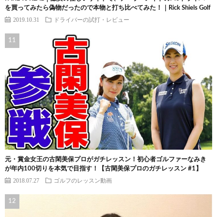
を買ってみたら偽物だったので本物と打ち比べてみた！｜Rick Shiels Golf
2019.10.31
ドライバーの試打・レビュー
元・賞金女王の古閑美保プロがガチレッスン！初心者ゴルファーなみき
が年内100切りを本気で目指す！【古閑美保プロのガチレッスン #1】
2018.07.27
ゴルフのレッスン動画