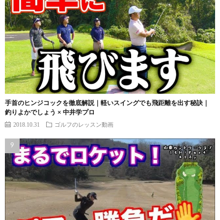
手首のヒンジコックを徹底解説｜軽いスイングでも飛距離を出す秘訣｜
釣りよかでしょう × 中井学プロ
2018.10.31
ゴルフのレッスン動画