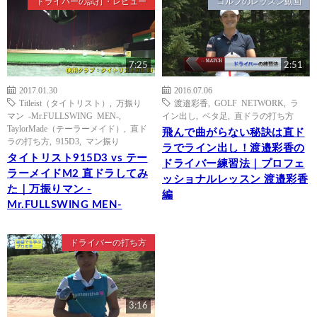
ドライバーの試打・レビュー
ゴルフのレッスン動画
7:25
2:51
2017.01.30
2016.07.06
Titleist（タイトリスト）
,
万振り
渡邉彩香
,
GOLF NETWORK
,
ラ
マン -Mr.FULLSWING MEN-
,
イン出し
,
ベタ足
,
直ドラの打ち方
TaylorMade（テーラーメイド）
,
直ド
飛んで曲がらない秘訣は直ド
ラの打ち方
,
915D3
,
マン振り
ラでライン出し！渡邉彩香の
タイトリスト915D3 vs テー
ドライバー練習法｜プロフェ
ラーメイドM2 直ドラしてみ
ッショナルレッスン 渡邉彩香
た｜万振りマン -
編
Mr.FULLSWING MEN-
ドライバーの打ち方
3:16