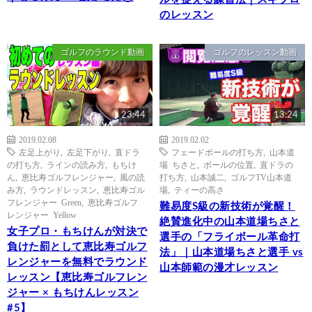
のレッスン
ゴルフのラウンド動画
ゴルフのレッスン動画
23:44
13:24
2019.02.08
2019.02.02
左足上がり
,
左足下がり
,
直ドラ
フェードボールの打ち方
,
山本道
の打ち方
,
ラインの読み方
,
もちけ
場 ちさと
,
ボールの位置
,
直ドラの
ん
,
恵比寿ゴルフレンジャー
,
風の読
打ち方
,
山本誠二
,
ゴルフTV山本道
み方
,
ラウンドレッスン
,
恵比寿ゴル
場
,
ティーの高さ
フレンジャー Green
,
恵比寿ゴルフ
難易度S級の新技術が覚醒！
レンジャー Yellow
絶賛進化中の山本道場ちさと
女子プロ・もちけんが対決で
選手の「フライボール革命打
負けた罰として恵比寿ゴルフ
法」｜山本道場ちさと選手 vs
レンジャーを無料でラウンド
山本師範の漫才レッスン
レッスン【恵比寿ゴルフレン
ジャー × もちけんレッスン
#5】