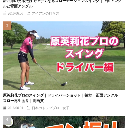
新井淳の見るだけで上手くなるスローモーションスイング｜正面アング
ルと背面アングル
2016.06.06
アイアンの打ち方
原英莉花プロのスイング｜ドライバーショット｜後方・正面アングル・
スロー再生あり｜高画質
2018.06.01
日本のトッププロ・女子