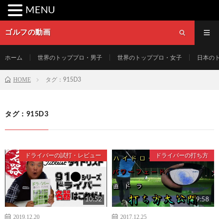
MENU
ゴルフの動画
ホーム
世界のトッププロ・男子
世界のトッププロ・女子
日本の
HOME
タグ：915D3
タグ：915D3
ドライバーの試打・レビュー
ドライバーの打ち方
10:52
9:58
2019.12.20
2017.12.25