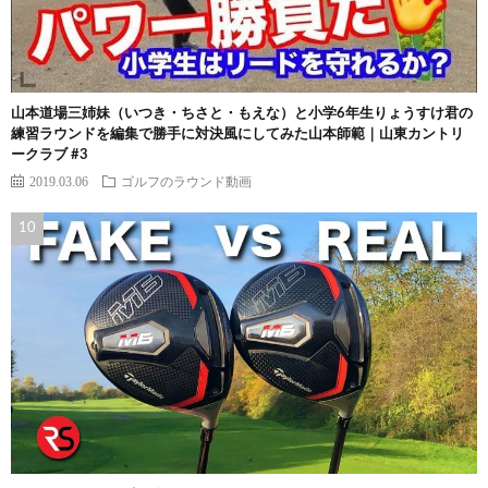
山本道場三姉妹（いつき・ちさと・もえな）と小学6年生りょうすけ君の
練習ラウンドを編集で勝手に対決風にしてみた山本師範｜山東カントリ
ークラブ #3
2019.03.06
ゴルフのラウンド動画