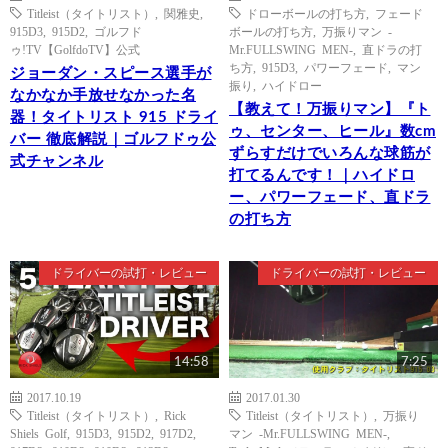
Titleist（タイトリスト）
,
関雅史
,
ドローボールの打ち方
,
フェード
915D3
,
915D2
,
ゴルフド
ボールの打ち方
,
万振りマン -
ゥ!TV【GolfdoTV】公式
Mr.FULLSWING MEN-
,
直ドラの打
ち方
,
915D3
,
パワーフェード
,
マン
ジョーダン・スピース選手が
振り
,
ハイドロー
なかなか手放せなかった名
【教えて！万振りマン】『ト
器！タイトリスト 915 ドライ
ゥ、センター、ヒール』数cm
バー 徹底解説｜ゴルフドゥ公
ずらすだけでいろんな球筋が
式チャンネル
打てるんです！｜ハイドロ
ー、パワーフェード、直ドラ
の打ち方
ドライバーの試打・レビュー
ドライバーの試打・レビュー
14:58
7:25
2017.10.19
2017.01.30
Titleist（タイトリスト）
,
Rick
Titleist（タイトリスト）
,
万振り
Shiels Golf
,
915D3
,
915D2
,
917D2
,
マン -Mr.FULLSWING MEN-
,