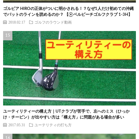
ゴルピア HIROの正体がついに明かされる！？なぜ1人だけ初めての沖縄
でパットのラインを読めるのか？ 【④ベルビーチゴルフクラブ 1-3H】
2018.02.17
ゴルフのラウンド動画
ユーティリティーの構え方｜UTクラブが苦手で、左へのミス（ひっか
け・チーピン）が出やすい方は「構え方」に問題がある場合が多い
2017.05.31
ユーテリティの打ち方