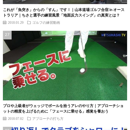
これが「魚突き」からの「すん」です！｜山本道場ゴルフ合宿 in オース
トラリア｜ちさと選手の練習風景「地面反力スイング」の真実とは？
2018.01.29
ゴルフの練習動画
プロや上級者がウェッジでボールを拾うアレのやり方｜アプローチショ
ットの精度を上げるために「フェースに乗せる」感覚を養おう
2018.07.02
アプローチの打ち方