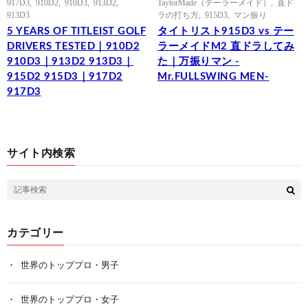
917D3
,
910D2
,
910D3
,
913D2
,
TaylorMade（テーラーメイド）
,
直ド
913D3
ラの打ち方
,
915D3
,
マン振り
5 YEARS OF TITLEIST GOLF
タイトリスト915D3 vs テー
DRIVERS TESTED｜910D2
ラーメイドM2 直ドラしてみ
910D3｜913D2 913D3｜
た｜万振りマン -
915D2 915D3｜917D2
Mr.FULLSWING MEN-
917D3
サイト内検索
カテゴリー
世界のトッププロ・男子
世界のトッププロ・女子