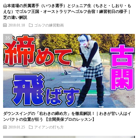
山本道場の所属選手（いつき選手）とジュニア生（ちさと・しおり・も
えな）でゴルフ王国・オーストラリアへゴルフ合宿！練習初日の様子｜
芝の違い解説
2018.01.18
ゴルフの練習動画
ダウンスイングの「右わきの締め方」を徹底解説！｜わきが甘い人はイ
ンパクトの位置が狂う 【古閑美保プロのレッスン】
2019.01.25
アイアンの打ち方