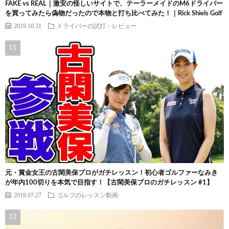
FAKE vs REAL｜激安の怪しいサイトで、テーラーメイドのM6ドライバー
を買ってみたら偽物だったので本物と打ち比べてみた！｜Rick Shiels Golf
2019.10.31
ドライバーの試打・レビュー
元・賞金女王の古閑美保プロがガチレッスン！初心者ゴルファーなみき
が年内100切りを本気で目指す！【古閑美保プロのガチレッスン #1】
2018.07.27
ゴルフのレッスン動画