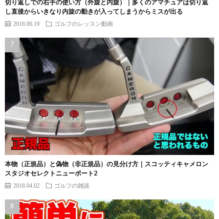
切り返しでの右手の使い方（外旋と内旋）｜多くのアマチュアは切り返
し直後からいきなり内旋の動きが入ってしまうからミスが出る
2018.06.19
ゴルフのレッスン動画
本物（正規品）と偽物（非正規品）の見分け方｜スコッティキャメロン
スタジオセレクトニューポート2
2018.04.02
ゴルフの雑談