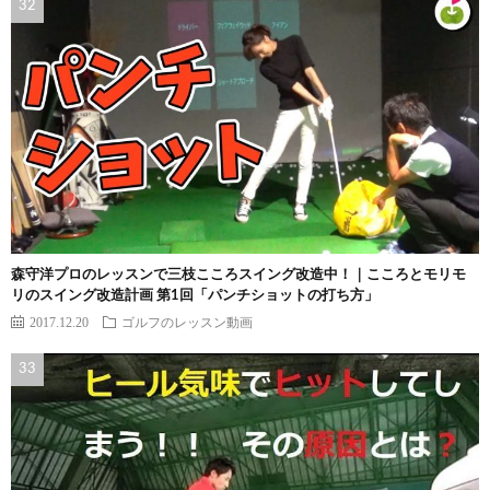
森守洋プロのレッスンで三枝こころスイング改造中！｜こころとモリモ
リのスイング改造計画 第1回「パンチショットの打ち方」
2017.12.20
ゴルフのレッスン動画