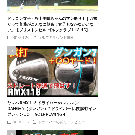
ドラコン女子・杉山美帆ちゃんのマン振り！｜万振
りって言葉がこんなに似合う女子もなかなかいな
い。【ブリストンヒル ゴルフクラブ H13-15】
2018.01.23
ゴルフのラウンド動画
ヤマハ RMX 118 ドライバー vs マルマン
DANGAN（ダンガン）7 ドライバー 比較 試打イン
プレッション｜GOLF PLAYING 4
2019.02.13
ドライバーの試打・レビュー