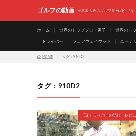
ゴルフの動画
日本最大級のゴルフ動画紹介サイ
ホーム
世界のトッププロ・男子
世界のト
ドライバー
フェアウェイウッド
ユーテ
HOME
タグ：910D2
タグ：910D2
ドライバーの試打・レビ