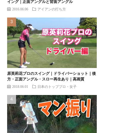
イング｜正面アングルと背面アングル
2016.06.06
アイアンの打ち方
原英莉花プロのスイング｜ドライバーショット｜後
方・正面アングル・スロー再生あり｜高画質
2018.06.01
日本のトッププロ・女子