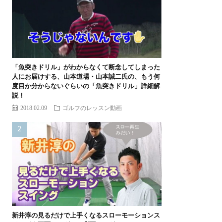
「魚突きドリル」がわからなくて断念してしまった
人にお届けする、山本道場・山本誠二氏の、もう何
度目か分からないぐらいの「魚突きドリル」詳細解
説！
2018.02.09
ゴルフのレッスン動画
新井淳の見るだけで上手くなるスローモーションス