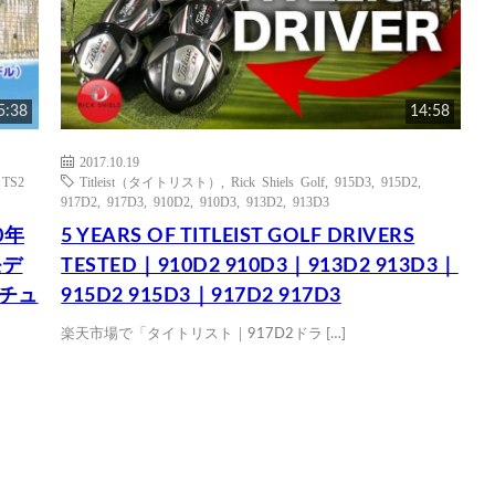
5:38
14:58
2017.10.19
,
TS2
Titleist（タイトリスト）
,
Rick Shiels Golf
,
915D3
,
915D2
,
917D2
,
917D3
,
910D2
,
910D3
,
913D2
,
913D3
0年
5 YEARS OF TITLEIST GOLF DRIVERS
モデ
TESTED｜910D2 910D3｜913D2 913D3｜
マチュ
915D2 915D3｜917D2 917D3
楽天市場で「タイトリスト｜917D2ドラ […]