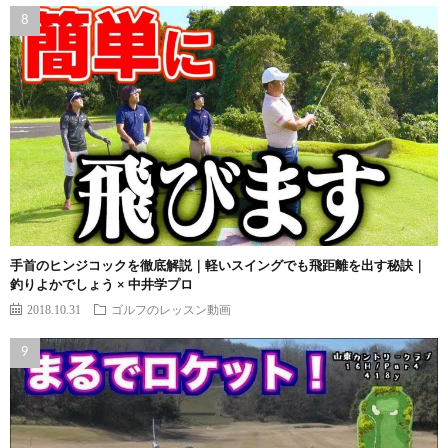
手首のヒンジコックを徹底解説｜軽いスイングでも飛距離を出す秘訣｜
釣りよかでしょう × 中井学プロ
2018.10.31
ゴルフのレッスン動画