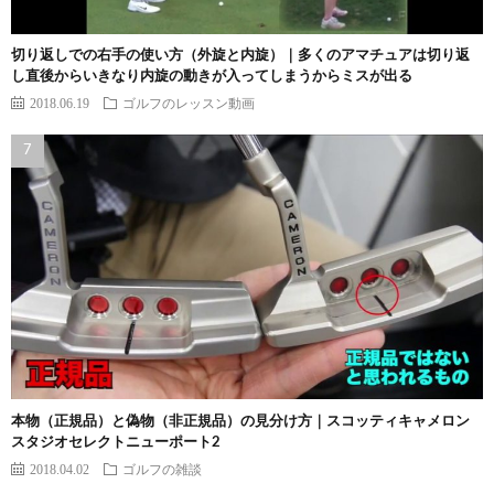
切り返しでの右手の使い方（外旋と内旋）｜多くのアマチュアは切り返
し直後からいきなり内旋の動きが入ってしまうからミスが出る
2018.06.19
ゴルフのレッスン動画
本物（正規品）と偽物（非正規品）の見分け方｜スコッティキャメロン
スタジオセレクトニューポート2
2018.04.02
ゴルフの雑談