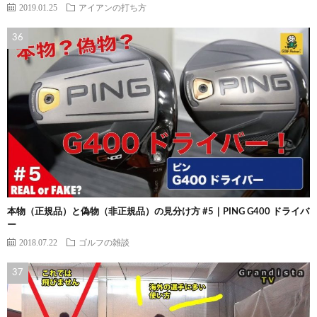
2019.01.25
アイアンの打ち方
本物（正規品）と偽物（非正規品）の見分け方 #5｜PING G400 ドライバ
ー
2018.07.22
ゴルフの雑談