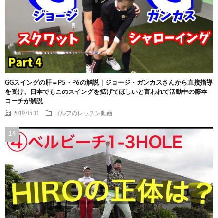
GGスイングの肝＝P5・P6の解説｜ジョージ・ガンカスさんから直接指導
を受け、日本でもこのスイングを拡げてほしいと言われて活動中の藤本
コーチが解説
2019.05.11
ゴルフのレッスン動画