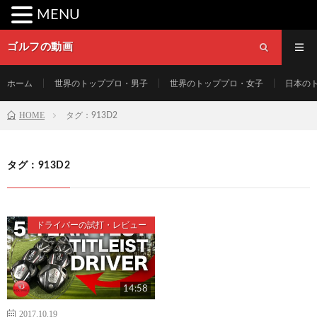
MENU
ゴルフの動画
ホーム
世界のトッププロ・男子
世界のトッププロ・女子
日本の
HOME
タグ：913D2
タグ：913D2
ドライバーの試打・レビュー
14:58
2017.10.19