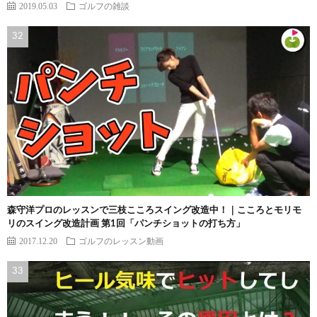
2019.05.03
ゴルフの雑談
森守洋プロのレッスンで三枝こころスイング改造中！｜こころとモリモ
リのスイング改造計画 第1回「パンチショットの打ち方」
2017.12.20
ゴルフのレッスン動画