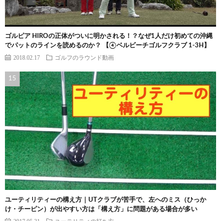
ゴルピア HIROの正体がついに明かされる！？なぜ1人だけ初めての沖縄
でパットのラインを読めるのか？ 【④ベルビーチゴルフクラブ 1-3H】
2018.02.17
ゴルフのラウンド動画
ユーティリティーの構え方｜UTクラブが苦手で、左へのミス（ひっか
け・チーピン）が出やすい方は「構え方」に問題がある場合が多い
2017.05.31
ユーテリティの打ち方