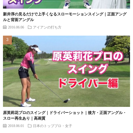
新井淳の見るだけで上手くなるスローモーションスイング｜正面アング
ルと背面アングル
2016.06.06
アイアンの打ち方
原英莉花プロのスイング｜ドライバーショット｜後方・正面アングル・
スロー再生あり｜高画質
2018.06.01
日本のトッププロ・女子