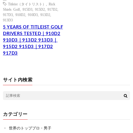
Titleist（タイトリスト）
,
Rick
Shiels Golf
,
915D3
,
915D2
,
917D2
,
917D3
,
910D2
,
910D3
,
913D2
,
913D3
5 YEARS OF TITLEIST GOLF
DRIVERS TESTED｜910D2
910D3｜913D2 913D3｜
915D2 915D3｜917D2
917D3
サイト内検索
カテゴリー
世界のトッププロ・男子