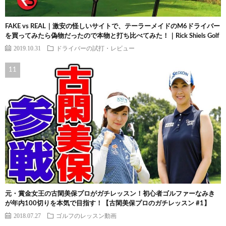
FAKE vs REAL｜激安の怪しいサイトで、テーラーメイドのM6ドライバー
を買ってみたら偽物だったので本物と打ち比べてみた！｜Rick Shiels Golf
2019.10.31
ドライバーの試打・レビュー
元・賞金女王の古閑美保プロがガチレッスン！初心者ゴルファーなみき
が年内100切りを本気で目指す！【古閑美保プロのガチレッスン #1】
2018.07.27
ゴルフのレッスン動画