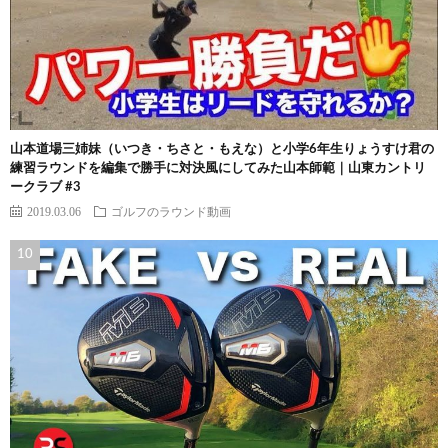
山本道場三姉妹（いつき・ちさと・もえな）と小学6年生りょうすけ君の
練習ラウンドを編集で勝手に対決風にしてみた山本師範｜山東カントリ
ークラブ #3
2019.03.06
ゴルフのラウンド動画