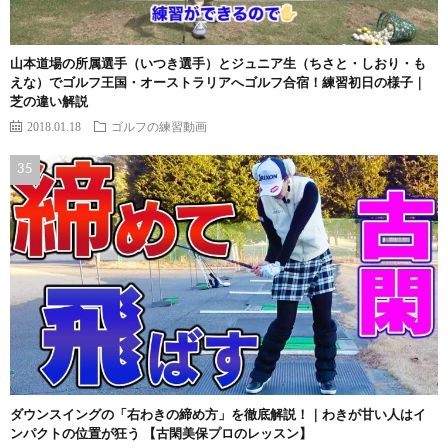
山本道場の所属選手（いつき選手）とジュニア生（ちさと・しおり・も
えな）でゴルフ王国・オーストラリアへゴルフ合宿！練習初日の様子｜
芝の違い解説
2018.01.18
ゴルフの練習動画
ダウンスイングの「右わきの締め方」を徹底解説！｜わきが甘い人はイ
ンパクトの位置が狂う 【古閑美保プロのレッスン】