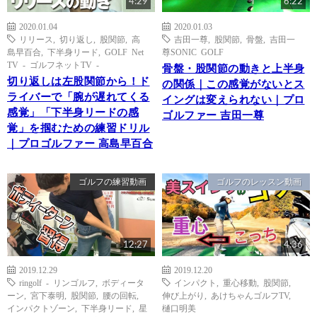
4:29
6:22
2020.01.04
2020.01.03
リリース
,
切り返し
,
股関節
,
高
吉田一尊
,
股関節
,
骨盤
,
吉田一
島早百合
,
下半身リード
,
GOLF Net
尊SONIC GOLF
TV - ゴルフネットTV -
骨盤・股関節の動きと上半身
切り返しは左股関節から！ド
の関係｜この感覚がないとス
ライバーで「腕が遅れてくる
イングは変えられない｜プロ
感覚」「下半身リードの感
ゴルファー 吉田一尊
覚」を掴むための練習ドリル
｜プロゴルファー 高島早百合
ゴルフの練習動画
ゴルフのレッスン動画
12:27
4:36
2019.12.29
2019.12.20
ringolf - リンゴルフ
,
ボディータ
インパクト
,
重心移動
,
股関節
,
ーン
,
宮下泰明
,
股関節
,
腰の回転
,
伸び上がり
,
あけちゃんゴルフTV
,
インパクトゾーン
,
下半身リード
,
星
樋口明美