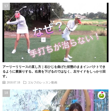
アーリーリリースの直し方｜右ひじを曲げた状態のままインパクトでき
るように素振りする。右肩を下げるのではなく、左サイドをしっかり回
す。
2018.07.18
ゴルフのレッスン動画