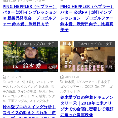
HEPPLER（ヘプラー）パター
ー
PING HEPPLER（ヘプラー）
PING HEPPLER（ヘプラー）
パター 試打インプレッション
パター 公式PV｜試打インプ
in 新製品発表会｜プロゴルフ
レッション｜プロゴルファー
ァー 鈴木愛、渋野日向子
鈴木愛、渋野日向子、比嘉真
美子
日本のトッププロ・女子
日本のトッププロ・女子
4:04
4:41
2019.12.21
2019.11.20
スライス
,
切り返し
,
ハンドファ
鈴木愛
,
LPGAツアー（日本女子
ースト
,
バックスイング
,
鈴木愛
,
右
ゴルフツアー）
,
GOLF Net TV - ゴ
手の角度
,
スイング軌道
,
GOLF Net
ルフネットTV -
TV - ゴルフネットTV -
,
後方アング
鈴木愛プロの密着ドキュメン
ル
,
正面アングル
,
スイング分析
タリー④｜2018年に米アリ
鈴木愛プロのスイング分析｜
ゾナでの合宿に密着して素顔
スライスの動きとされる「逆
に迫った貴重映像