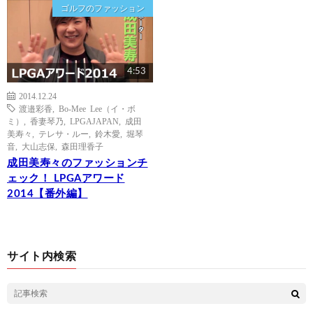
ゴルフのファッション
4:53
2014.12.24
渡邉彩香
,
Bo-Mee Lee（イ・ボ
ミ）
,
香妻琴乃
,
LPGAJAPAN
,
成田
美寿々
,
テレサ・ルー
,
鈴木愛
,
堀琴
音
,
大山志保
,
森田理香子
成田美寿々のファッションチ
ェック！ LPGAアワード
2014【番外編】
サイト内検索