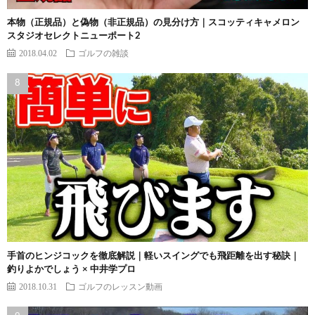
本物（正規品）と偽物（非正規品）の見分け方｜スコッティキャメロン
スタジオセレクトニューポート2
2018.04.02
ゴルフの雑談
手首のヒンジコックを徹底解説｜軽いスイングでも飛距離を出す秘訣｜
釣りよかでしょう × 中井学プロ
2018.10.31
ゴルフのレッスン動画