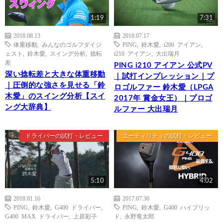
1:19
7:31
2018.08.13
2018.07.17
体重移動
,
みんなのゴルフダイジ
PING
,
鈴木愛
,
i200 アイアン
,
ェスト
,
鈴木愛
,
スイング分析
,
捻転
i210 アイアン
,
大出瑞月
差
PING i210 アイアン 公式PV
深い捻転差と大きな体重移動
｜試打インプレッション｜プ
｜圧倒的な強さを見せる「鈴
ロゴルファー 鈴木愛（LPGA
木愛」のスイング分析【スイ
2017年 賞金女王）｜プロゴ
ング大辞典】
ルファー 大出瑞月
ドライバーの試打・レビュー
ユーティリティの試打・レビュー
5:10
4:02
2018.01.16
2017.07.30
PING
,
鈴木愛
,
G400 ドライバー
,
PING
,
鈴木愛
,
G400 ハイブリッ
G400 MAX ドライバー
,
上原彩子
ド
,
永野竜太郎