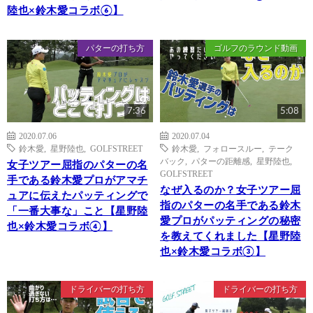
陸也×鈴木愛コラボ⑥】
パターの打ち方
ゴルフのラウンド動画
7:36
5:08
2020.07.06
2020.07.04
鈴木愛
,
星野陸也
,
GOLFSTREET
鈴木愛
,
フォロースルー
,
テーク
バック
,
パターの距離感
,
星野陸也
,
女子ツアー屈指のパターの名
GOLFSTREET
手である鈴木愛プロがアマチ
なぜ入るのか？女子ツアー屈
ュアに伝えたパッティングで
指のパターの名手である鈴木
「一番大事な」こと【星野陸
愛プロがパッティングの秘密
也×鈴木愛コラボ④】
を教えてくれました【星野陸
也×鈴木愛コラボ③】
ドライバーの打ち方
ドライバーの打ち方