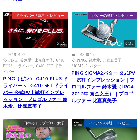
ドライバーの試打・レビュー
パターの試打・レビュー
5:36
6:35
2019.01.22
2018.10.15
PING
,
鈴木愛
,
比嘉真美子
,
G410
PING
,
鈴木愛
,
比嘉真美子
,
PLUS ドライバー
,
G410 SFT ドラ
SIGMA 2 パター
イバー
PING SIGMA2パター 公式PV
PING（ピン） G410 PLUS ド
｜試打インプレッション｜プ
ライバー vs G410 SFT ドライ
ロゴルファー 鈴木愛（LPGA
バー 公式PV｜試打インプレ
2017年 賞金女王）｜プロゴ
ッション｜プロゴルファー 鈴
ルファー 比嘉真美子
木愛、比嘉真美子
日本のトッププロ・女子
アイアンの試打・レビュー