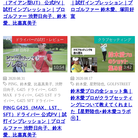
（アイアン型UT） 公式PV｜
｜試打インプレッション｜プ
試打インプレッション｜プロ
ロゴルファー 鈴木愛、塚田好
ゴルファー 渋野日向子、鈴木
宣
愛、比嘉真美子
ドライバーの試打・レビュー
クラブセッティング
10:54
3:42
2020.08.31
2020.08.17
PING
,
鈴木愛
,
比嘉真美子
,
渋野
鈴木愛
,
星野陸也
,
GOLFSTREET
日向子
,
G425 ドライバー
,
G425
鈴木愛プロの全ショット集｜
MAX ドライバー
,
G425 LST ドラ
鈴木愛プロがクラブセッティ
イバー
,
G425 SFT ドライバー
ングについて教えてくれまし
PING G425（MAX、LST、
た【星野陸也×鈴木愛コラボ
SFT）ドライバー 公式PV｜試
⑪】
打インプレッション｜プロゴ
ルファー 渋野日向子、鈴木
愛、比嘉真美子