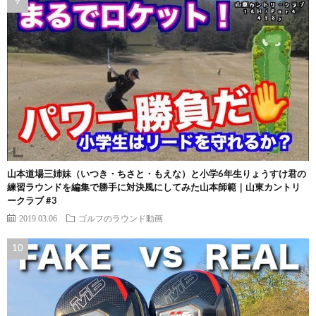
山本道場三姉妹（いつき・ちさと・もえな）と小学6年生りょうすけ君の
練習ラウンドを編集で勝手に対決風にしてみた山本師範｜山東カントリ
ークラブ #3
2019.03.06
ゴルフのラウンド動画