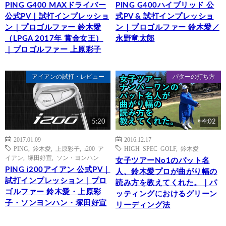
PING G400 MAXドライバー
PING G400ハイブリッド 公
公式PV｜試打インプレッショ
式PV & 試打インプレッショ
ン｜プロゴルファー 鈴木愛
ン｜プロゴルファー 鈴木愛／
（LPGA 2017年 賞金女王）
永野竜太郎
｜プロゴルファー 上原彩子
アイアンの試打・レビュー
パターの打ち方
5:20
4:02
2017.01.09
2016.12.17
PING
,
鈴木愛
,
上原彩子
,
i200 ア
HIGH SPEC GOLF
,
鈴木愛
イアン
,
塚田好宣
,
ソン・ヨンハン
女子ツアーNo1のパット名
PING i200アイアン 公式PV｜
人、鈴木愛プロが曲がり幅の
試打インプレッション｜プロ
読み方を教えてくれた。｜パ
ゴルファー 鈴木愛・上原彩
ッティングにおけるグリーン
子・ソンヨンハン・塚田好宣
リーディング法