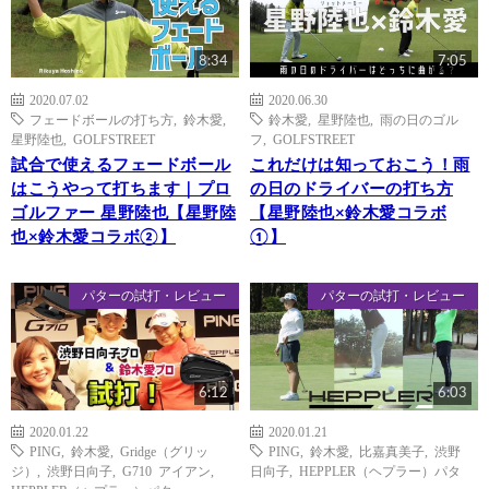
8:34
7:05
2020.07.02
2020.06.30
フェードボールの打ち方
,
鈴木愛
,
鈴木愛
,
星野陸也
,
雨の日のゴル
星野陸也
,
GOLFSTREET
フ
,
GOLFSTREET
試合で使えるフェードボール
これだけは知っておこう！雨
はこうやって打ちます｜プロ
の日のドライバーの打ち方
ゴルファー 星野陸也【星野陸
【星野陸也×鈴木愛コラボ
也×鈴木愛コラボ②】
①】
パターの試打・レビュー
パターの試打・レビュー
6:12
6:03
2020.01.22
2020.01.21
PING
,
鈴木愛
,
Gridge（グリッ
PING
,
鈴木愛
,
比嘉真美子
,
渋野
ジ）
,
渋野日向子
,
G710 アイアン
,
日向子
,
HEPPLER（ヘプラー）パタ