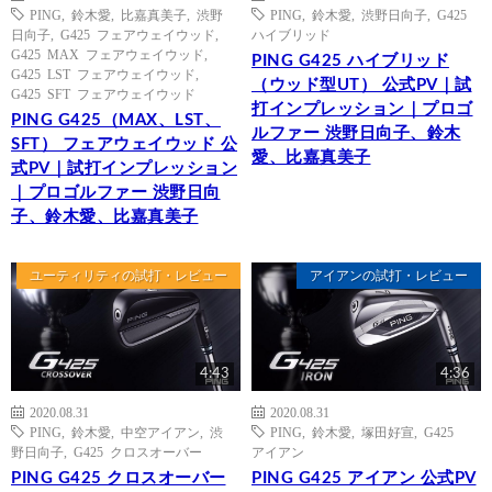
PING
,
鈴木愛
,
比嘉真美子
,
渋野
PING
,
鈴木愛
,
渋野日向子
,
G425
日向子
,
G425 フェアウェイウッド
,
ハイブリッド
G425 MAX フェアウェイウッド
,
PING G425 ハイブリッド
G425 LST フェアウェイウッド
,
（ウッド型UT） 公式PV｜試
G425 SFT フェアウェイウッド
打インプレッション｜プロゴ
PING G425（MAX、LST、
ルファー 渋野日向子、鈴木
SFT） フェアウェイウッド 公
愛、比嘉真美子
式PV｜試打インプレッション
｜プロゴルファー 渋野日向
子、鈴木愛、比嘉真美子
ユーティリティの試打・レビュー
アイアンの試打・レビュー
4:43
4:36
2020.08.31
2020.08.31
PING
,
鈴木愛
,
中空アイアン
,
渋
PING
,
鈴木愛
,
塚田好宣
,
G425
野日向子
,
G425 クロスオーバー
アイアン
PING G425 クロスオーバー
PING G425 アイアン 公式PV