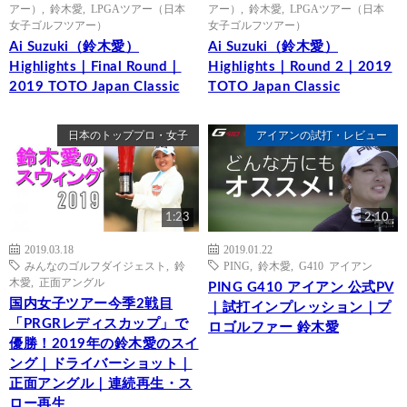
アー）
,
鈴木愛
,
LPGAツアー（日本
アー）
,
鈴木愛
,
LPGAツアー（日本
女子ゴルフツアー）
女子ゴルフツアー）
Ai Suzuki（鈴木愛）
Ai Suzuki（鈴木愛）
Highlights｜Final Round｜
Highlights｜Round 2｜2019
2019 TOTO Japan Classic
TOTO Japan Classic
日本のトッププロ・女子
アイアンの試打・レビュー
1:23
2:10
2019.03.18
2019.01.22
みんなのゴルフダイジェスト
,
鈴
PING
,
鈴木愛
,
G410 アイアン
木愛
,
正面アングル
PING G410 アイアン 公式PV
国内女子ツアー今季2戦目
｜試打インプレッション｜プ
「PRGRレディスカップ」で
ロゴルファー 鈴木愛
優勝！2019年の鈴木愛のスイ
ング｜ドライバーショット｜
正面アングル｜連続再生・ス
ロー再生