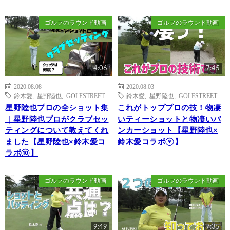
ゴルフのラウンド動画
ゴルフのラウンド動画
4:06
7:45
2020.08.08
2020.08.03
鈴木愛
,
星野陸也
,
GOLFSTREET
鈴木愛
,
星野陸也
,
GOLFSTREET
星野陸也プロの全ショット集
これがトッププロの技！物凄
｜星野陸也プロがクラブセッ
いティーショットと物凄いバ
ティングについて教えてくれ
ンカーショット【星野陸也×
ました【星野陸也×鈴木愛コ
鈴木愛コラボ⑨】
ラボ⑩】
ゴルフのラウンド動画
ゴルフのラウンド動画
9:49
7:35