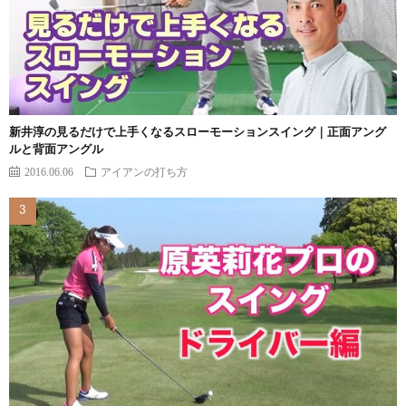
新井淳の見るだけで上手くなるスローモーションスイング｜正面アング
ルと背面アングル
2016.06.06
アイアンの打ち方