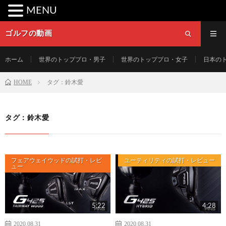
MENU
ゴルフの動画
ホーム
世界のトッププロ・男子
世界のトッププロ・女子
日本の
HOME
タグ：鈴木愛
タグ：鈴木愛
フェアウェイウッドの試打・レビ
ユーティリティの試打・レビュー
ュー
5:22
4:28
2020.08.31
2020.08.31