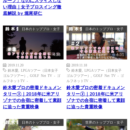
ループ」なのにスライスしな
い理由｜女子プロスイング徹
底解説 by 堀尾研仁
日本のトッププロ・女子
日本のトッププロ・女子
4:38
6:31
2019.11.20
2019.11.18
鈴木愛
,
LPGAツアー（日本女子
鈴木愛
,
LPGAツアー（日本女子
ゴルフツアー）
,
GOLF Net TV - ゴ
ゴルフツアー）
,
GOLF Net TV - ゴ
ルフネットTV -
ルフネットTV -
鈴木愛プロの密着ドキュメン
鈴木愛プロの密着ドキュメン
タリー③｜2018年に米アリ
タリー②｜2018年に米アリ
ゾナでの合宿に密着して素顔
ゾナでの合宿に密着して素顔
に迫った貴重映像
に迫った貴重映像
日本のトッププロ・女子
世界のトッププロ・女子