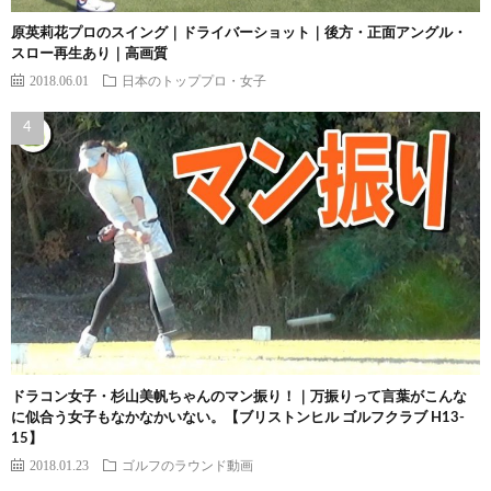
原英莉花プロのスイング｜ドライバーショット｜後方・正面アングル・
スロー再生あり｜高画質
2018.06.01
日本のトッププロ・女子
ドラコン女子・杉山美帆ちゃんのマン振り！｜万振りって言葉がこんな
に似合う女子もなかなかいない。【ブリストンヒル ゴルフクラブ H13-
15】
2018.01.23
ゴルフのラウンド動画