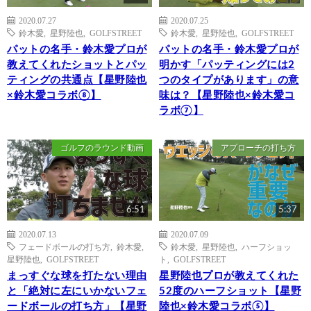
2020.07.27
2020.07.25
鈴木愛
,
星野陸也
,
GOLFSTREET
鈴木愛
,
星野陸也
,
GOLFSTREET
パットの名手・鈴木愛プロが
パットの名手・鈴木愛プロが
教えてくれたショットとパッ
明かす「パッティングには2
ティングの共通点【星野陸也
つのタイプがあります」の意
×鈴木愛コラボ⑧】
味は？【星野陸也×鈴木愛コ
ラボ⑦】
ゴルフのラウンド動画
アプローチの打ち方
6:51
5:37
2020.07.13
2020.07.09
フェードボールの打ち方
,
鈴木愛
,
鈴木愛
,
星野陸也
,
ハーフショッ
星野陸也
,
GOLFSTREET
ト
,
GOLFSTREET
まっすぐな球を打たない理由
星野陸也プロが教えてくれた
と「絶対に左にいかないフェ
52度のハーフショット【星野
ードボールの打ち方」【星野
陸也×鈴木愛コラボ⑤】