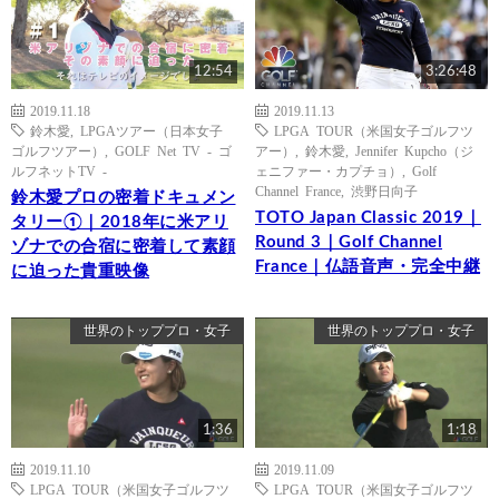
12:54
3:26:48
2019.11.18
2019.11.13
鈴木愛
,
LPGAツアー（日本女子
LPGA TOUR（米国女子ゴルフツ
ゴルフツアー）
,
GOLF Net TV - ゴ
アー）
,
鈴木愛
,
Jennifer Kupcho（ジ
ルフネットTV -
ェニファー・カプチョ）
,
Golf
Channel France
,
渋野日向子
鈴木愛プロの密着ドキュメン
TOTO Japan Classic 2019｜
タリー①｜2018年に米アリ
Round 3｜Golf Channel
ゾナでの合宿に密着して素顔
France｜仏語音声・完全中継
に迫った貴重映像
世界のトッププロ・女子
世界のトッププロ・女子
1:36
1:18
2019.11.10
2019.11.09
LPGA TOUR（米国女子ゴルフツ
LPGA TOUR（米国女子ゴルフツ