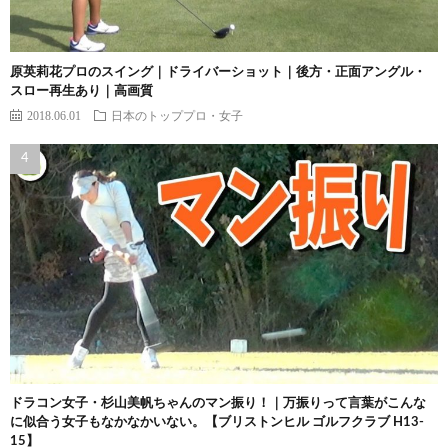
原英莉花プロのスイング｜ドライバーショット｜後方・正面アングル・
スロー再生あり｜高画質
2018.06.01
日本のトッププロ・女子
ドラコン女子・杉山美帆ちゃんのマン振り！｜万振りって言葉がこんな
に似合う女子もなかなかいない。【ブリストンヒル ゴルフクラブ H13-
15】