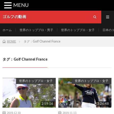
MENU
ゴルフの動画
ホーム
世界のトッププロ・男子
世界のトッププロ・女子
日本の
HOME
タグ：Golf Channel France
タグ：Golf Channel France
世界のトッププロ・女子
世界のトッププロ・女子
2:59:16
3:26:48
2019.12.10
2019.11.13