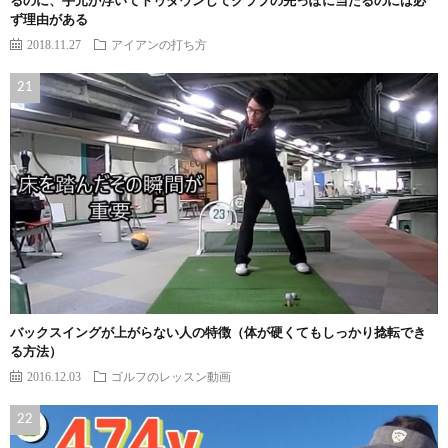
るのに、手元が浮いてトゥダウンしてクラブの先っぽに当たるのには必
ず理由がある
2018.11.27
アイアンの打ち方
バックスイングが上がらない人の特徴（体が硬くてもしっかり捻転でき
る方法）
2016.12.03
ゴルフのレッスン動画