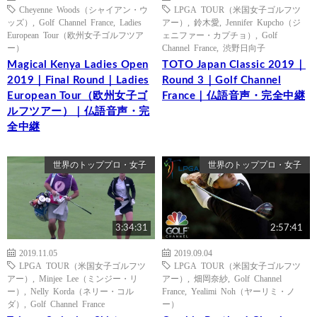
Cheyenne Woods（シャイアン・ウ
LPGA TOUR（米国女子ゴルフツ
ッズ）
,
Golf Channel France
,
Ladies
アー）
,
鈴木愛
,
Jennifer Kupcho（ジ
European Tour（欧州女子ゴルフツア
ェニファー・カプチョ）
,
Golf
ー）
Channel France
,
渋野日向子
Magical Kenya Ladies Open
TOTO Japan Classic 2019｜
2019｜Final Round｜Ladies
Round 3｜Golf Channel
European Tour（欧州女子ゴ
France｜仏語音声・完全中継
ルフツアー）｜仏語音声・完
全中継
世界のトッププロ・女子
世界のトッププロ・女子
3:34:31
2:57:41
2019.11.05
2019.09.04
LPGA TOUR（米国女子ゴルフツ
LPGA TOUR（米国女子ゴルフツ
アー）
,
Minjee Lee（ミンジー・リ
アー）
,
畑岡奈紗
,
Golf Channel
ー）
,
Nelly Korda（ネリー・コル
France
,
Yealimi Noh（ヤーリミ・ノ
ダ）
,
Golf Channel France
ー）