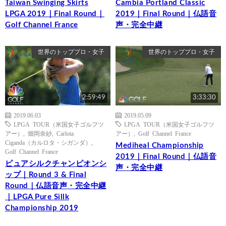
Taiwan Swinging Skirts
Cambia Portland Classic
LPGA 2019｜Final Round｜
2019｜Final Round｜仏語音
Golf Channel France
声・完全中継
世界のトッププロ・女子
世界のトッププロ・女子
2:59:49
3:33:30
2019.06.03
2019.05.09
LPGA TOUR（米国女子ゴルフツ
LPGA TOUR（米国女子ゴルフツ
アー）
,
畑岡奈紗
,
Carlota
アー）
,
Golf Channel France
Ciganda（カルロタ・シガンダ）
,
Mediheal Championship
Golf Channel France
2019｜Final Round｜仏語音
ピュアシルクチャンピオンシ
声・完全中継
ップ｜Round 3 & Final
Round｜仏語音声・完全中継
｜LPGA Pure Sillk
Championship 2019