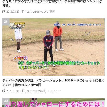
手を真下に降ろすだけではクラブは寝ない。手が前に出ればシャフトは
寝る。
2018.03.25
ゴルフのレッスン動画
チッパーの実力を検証｜バンカーショット、100ヤードのショットに使え
るの？｜俺のゴルフ 第90回
2020.01.06
ウェッジの試打・レビュー