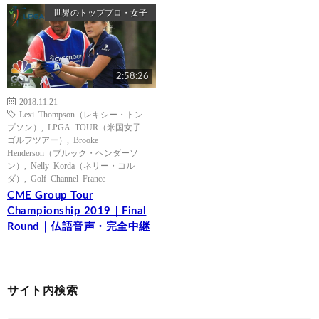
世界のトッププロ・女子
2:58:26
2018.11.21
Lexi Thompson（レキシー・トン
プソン）
,
LPGA TOUR（米国女子
ゴルフツアー）
,
Brooke
Henderson（ブルック・ヘンダーソ
ン）
,
Nelly Korda（ネリー・コル
ダ）
,
Golf Channel France
CME Group Tour
Championship 2019｜Final
Round｜仏語音声・完全中継
サイト内検索