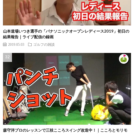
山本道場いつき選手の「パナソニックオープンレディース2019」初日の
結果報告｜ライブ配信の録画
2019.05.03
ゴルフの雑談
森守洋プロのレッスンで三枝こころスイング改造中！｜こころとモリモ