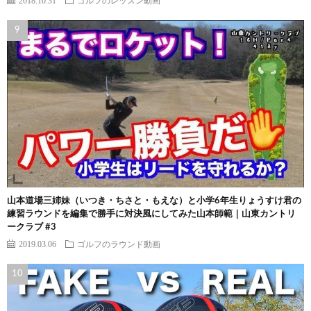
2018.10.31
ゴルフのレッスン動画
山本道場三姉妹（いつき・ちさと・もえな）と小学6年生りょうすけ君の
練習ラウンドを編集で勝手に対決風にしてみた山本師範｜山東カントリ
ークラブ #3
2019.03.06
ゴルフのラウンド動画