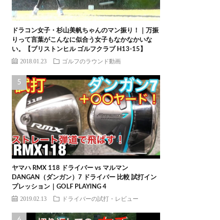
ドラコン女子・杉山美帆ちゃんのマン振り！｜万振
りって言葉がこんなに似合う女子もなかなかいな
い。【ブリストンヒル ゴルフクラブ H13-15】
2018.01.23
ゴルフのラウンド動画
ヤマハ RMX 118 ドライバー vs マルマン
DANGAN（ダンガン）7 ドライバー 比較 試打イン
プレッション｜GOLF PLAYING 4
2019.02.13
ドライバーの試打・レビュー