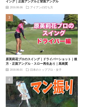
イング｜正面アングルと背面アングル
2016.06.06
アイアンの打ち方
原英莉花プロのスイング｜ドライバーショット｜後
方・正面アングル・スロー再生あり｜高画質
2018.06.01
日本のトッププロ・女子