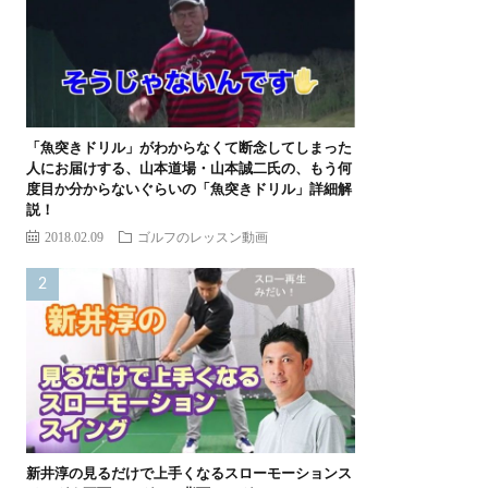
「魚突きドリル」がわからなくて断念してしまった
人にお届けする、山本道場・山本誠二氏の、もう何
度目か分からないぐらいの「魚突きドリル」詳細解
説！
2018.02.09
ゴルフのレッスン動画
新井淳の見るだけで上手くなるスローモーションス