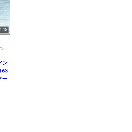
4:48
アン
,
アン
63
ァー