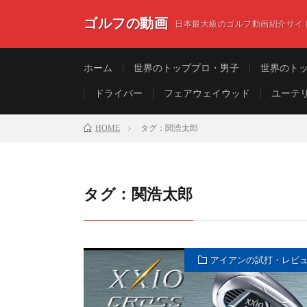
ゴルフの動画
日本最大級のゴルフ動画紹介サイ
ホーム
世界のトッププロ・男子
世界のト
ドライバー
フェアウェイウッド
ユーテ
HOME
タグ：関浩太郎
タグ：関浩太郎
アイアンの試打・レビ